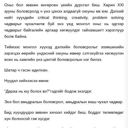
Оньс бол зөвхөн өнгөрсөн үеийн дурсгал биш. Харин XXI
зууны боловсролд ч үнэ цэнээ алдаагүй оюуны өв юм. Дэлхий
нийт хүүхдийн critical thinking, creativity, problem solving
чадварыг чухалчилж буй энэ үед монгол оньс нь эдгээр
чадварыг байгалийн аргаар хөгжүүлдэг гайхамшигт хэрэглүүр
болж байна.
Тиймээс монгол хүүхэд дэлхийн боловсролыг эзэмшихийн
зэрэгцээ өөрийн үндэсний оюуны өвөөр сэтгэхүйгээ хөгжүүлэн
өсөх нь хамгийн үнэ цэнтэй боловсролын нэг билээ.
Шатар ч гэсэн адилхан.
Нүүдэл хийхээсээ өмнө:
“Дараа нь юу болох вэ?”гэдгийг бодож эхэлдэг.
Энэ бол амьдралын боловсрол, амьдралын маш чухал чадвар.
Бид хүүхдүүдээ зөвхөн хичээл хийдэг биш, боддог төлөвлөдөг
хүн болоосой гэж хүсдэг.