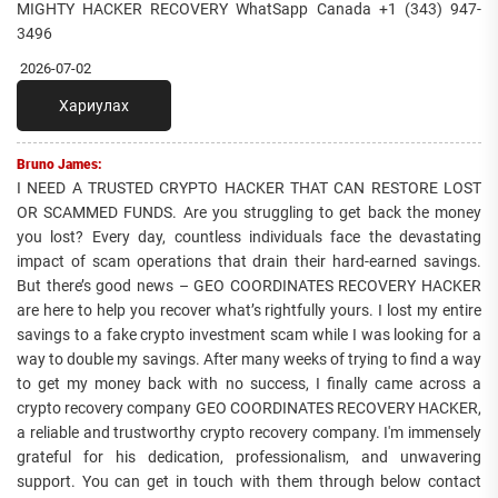
MIGHTY HACKER RECOVERY WhatSapp Canada +1 (343) 947-
3496
2026-07-02
Хариулах
Bruno James:
I NEED A TRUSTED CRYPTO HACKER THAT CAN RESTORE LOST
OR SCAMMED FUNDS. Are you struggling to get back the money
you lost? Every day, countless individuals face the devastating
impact of scam operations that drain their hard-earned savings.
But there’s good news – GEO COORDINATES RECOVERY HACKER
are here to help you recover what’s rightfully yours. I lost my entire
savings to a fake crypto investment scam while I was looking for a
way to double my savings. After many weeks of trying to find a way
to get my money back with no success, I finally came across a
crypto recovery company GEO COORDINATES RECOVERY HACKER,
a reliable and trustworthy crypto recovery company. I'm immensely
grateful for his dedication, professionalism, and unwavering
support. You can get in touch with them through below contact