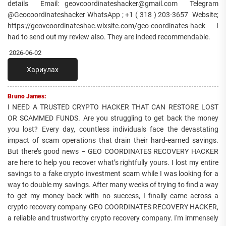
details Email: geovcoordinateshacker@gmail.com Telegram
@Geocoordinateshacker WhatsApp ; +1 ( 318 ) 203-3657 Website;
https://geovcoordinateshac.wixsite.com/geo-coordinates-hack I
had to send out my review also. They are indeed recommendable.
2026-06-02
Хариулах
Bruno James:
I NEED A TRUSTED CRYPTO HACKER THAT CAN RESTORE LOST
OR SCAMMED FUNDS. Are you struggling to get back the money
you lost? Every day, countless individuals face the devastating
impact of scam operations that drain their hard-earned savings.
But there’s good news – GEO COORDINATES RECOVERY HACKER
are here to help you recover what’s rightfully yours. I lost my entire
savings to a fake crypto investment scam while I was looking for a
way to double my savings. After many weeks of trying to find a way
to get my money back with no success, I finally came across a
crypto recovery company GEO COORDINATES RECOVERY HACKER,
a reliable and trustworthy crypto recovery company. I'm immensely