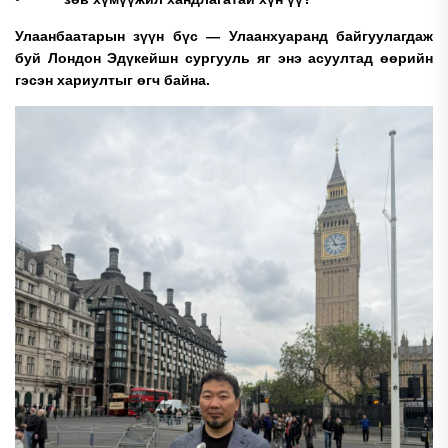
Улаанбаатарын зүүн бүс — Улаанхуаранд байгуулагдаж
буй Лондон Эдүкейшн сургууль яг энэ асуултад өөрийн
гэсэн хариултыг өгч байна.