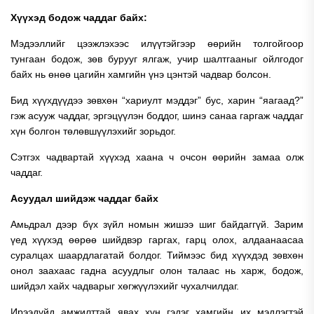
Хүүхэд бодож чаддаг байх:
Мэдээллийг цээжлэхээс илүүтэйгээр өөрийн толгойгоор
тунгаан бодож, зөв бурууг ялгаж, учир шалтгааныг ойлгодог
байх нь өнөө цагийн хамгийн үнэ цэнтэй чадвар болсон.
Бид хүүхдүүдээ зөвхөн “хариулт мэддэг” бус, харин “яагаад?”
гэж асууж чаддаг, эргэцүүлэн боддог, шинэ санаа гаргаж чаддаг
хүн болгон төлөвшүүлэхийг зорьдог.
Сэтгэх чадвартай хүүхэд хаана ч очсон өөрийн замаа олж
чаддаг.
Асуудал шийдэж чаддаг байх
Амьдрал дээр бүх зүйл номын жишээ шиг байдаггүй. Зарим
үед хүүхэд өөрөө шийдвэр гаргах, гарц олох, алдаанаасаа
суралцах шаардлагатай болдог.
Тиймээс бид хүүхдэд зөвхөн
онол заахаас гадна асуудлыг олон талаас нь харж, бодож,
шийдэл хайх чадварыг хөгжүүлэхийг чухалчилдаг.
Ирээдүйд амжилттай явах хүн гэдэг хамгийн их мэдлэгтэй