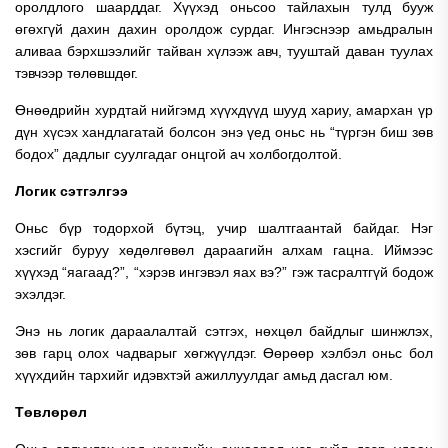
оролдлого шаарддаг. Хүүхэд оньсоо тайлахын тулд бууж
өгөхгүй дахин дахин оролдож сурдаг. Ингэснээр амьдралын
аливаа бэрхшээлийг тайван хүлээж авч, тууштай даван туулах
тэвчээр төлөвшдөг.
Өнөөдрийн хурдтай нийгэмд хүүхдүүд шууд хариу, амархан үр
дүн хүсэх хандлагатай болсон энэ үед оньс нь “түргэн биш зөв
бодох” дадлыг суулгадаг онцгой ач холбогдолтой.
Логик сэтгэлгээ
Оньс бүр тодорхой бүтэц, учир шалтгаантай байдаг. Нэг
хэсгийг буруу хөдөлгөвөл дараагийн алхам гацна. Иймээс
хүүхэд “яагаад?”, “хэрэв ингэвэл яах вэ?” гэж тасралтгүй бодож
эхэлдэг.
Энэ нь логик дараалалтай сэтгэх, нөхцөл байдлыг шинжлэх,
зөв гарц олох чадварыг хөгжүүлдэг. Өөрөөр хэлбэл оньс бол
хүүхдийн тархийг идэвхтэй ажиллуулдаг амьд дасгал юм.
Төвлөрөл