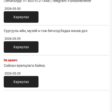
| WhatsApp: +1 603-512-1448 | Telegram: FundsRetriever
2026-05-30
Хариулах
Сургууль-ийн, музей-н гэж бичээд бхдаа яахав дээ
2026-05-29
Хариулах
Эх оронч:
Сайхан ярилцлага байна.
2026-05-29
Хариулах