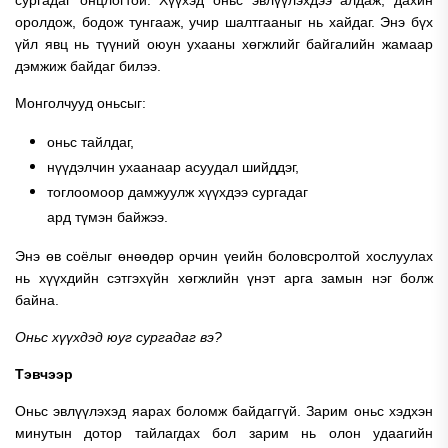
оролдож, бодож тунгааж, учир шалтгааныг нь хайдаг. Энэ бүх
үйл явц нь түүний оюун ухааны хөгжлийг байгалийн жамаар
дэмжиж байдаг билээ.
Монголчууд оньсыг:
оньс тайлдаг,
нүүдэлчин ухаанаар асуудал шийддэг,
тоглоомоор дамжуулж хүүхдээ сургадаг
ард түмэн байжээ.
Энэ өв соёлыг өнөөдөр орчин үеийн боловсролтой хослуулах
нь хүүхдийн сэтгэхүйн хөгжлийн үнэт арга замын нэг болж
байна.
Оньс хүүхдэд юуг сургадаг вэ?
Тэвчээр
Оньс эвлүүлэхэд яарах боломж байдаггүй. Зарим оньс хэдхэн
минутын дотор тайлагдах бол зарим нь олон удаагийн