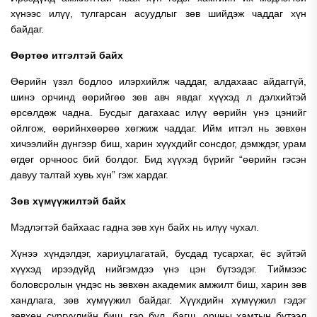
хүнээс илүү, тулгарсан асуудлыг зөв шийдэж чаддаг хүн
байдаг.
Өөртөө итгэлтэй байх
Өөрийн үзэл бодлоо илэрхийлж чаддаг, алдахаас айдаггүй,
шинэ орчинд өөрийгөө зөв авч явдаг хүүхэд л дэлхийтэй
өрсөлдөж чадна.
Бусдыг дагахаас илүү өөрийн үнэ цэнийг
ойлгож, өөрийнхөөрөө хөгжиж чаддаг. Ийм итгэл нь зөвхөн
хичээлийн дүнгээр биш, харин хүүхдийг сонсдог, дэмждэг, урам
өгдөг орчноос бий болдог.
Бид хүүхэд бүрийг “өөрийн гэсэн
давуу талтай хувь хүн” гэж хардаг.
Зөв хүмүүжилтэй байх
Мэдлэгтэй байхаас гадна зөв хүн байх нь илүү чухал.
Хүнээ хүндэлдэг, хариуцлагатай, бусдад тусархаг, ёс зүйтэй
хүүхэд ирээдүйд нийгэмдээ үнэ цэн бүтээдэг. Тиймээс
боловсролын үндэс нь зөвхөн академик амжилт биш, харин зөв
хандлага, зөв хүмүүжил байдаг.
Хүүхдийн хүмүүжил гэдэг
зөвхөн сургуулийн биш, гэр бүл, багш, орчны хамтын бүтээл