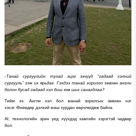
-Танай сургуулийн тухай эцэг эхчүүд “гадаад хэлний
сургууль” гэж их ярьдаг. Гэхдээ танай зорилго зөвхөн англи
болон бусад гадаад хэл биш юм шиг санагдлаа?
Тийм ээ.
Англи хэл бол манай зорилгын зөвхөн нэг
хэсэг.
Өнөөдөр дэлхий маш хурдан өөрчлөгдөж байна.
AI, технологийн эрин үед хүүхдэд хамгийн хэрэгтэй чадвар
бол: