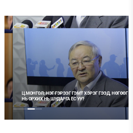
Ц.МОНГОЛ: НЭГ ГЭРЭЭГ ГЭМТ ХЭРЭГ ГЭЭД, НӨГӨӨГ
НЬ ОРХИХ НЬ ШУДАРГА ЁС УУ?