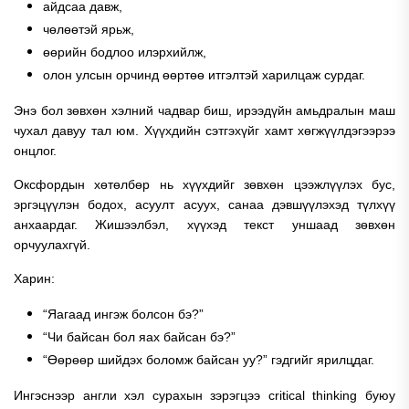
айдсаа давж,
чөлөөтэй ярьж,
өөрийн бодлоо илэрхийлж,
олон улсын орчинд өөртөө итгэлтэй харилцаж сурдаг.
Энэ бол зөвхөн хэлний чадвар биш, ирээдүйн амьдралын маш
чухал давуу тал юм.
Хүүхдийн сэтгэхүйг хамт хөгжүүлдэгээрээ
онцлог.
Оксфордын хөтөлбөр нь хүүхдийг зөвхөн цээжлүүлэх бус,
эргэцүүлэн бодох, асуулт асуух, санаа дэвшүүлэхэд түлхүү
анхаардаг.
Жишээлбэл, хүүхэд текст уншаад зөвхөн
орчуулахгүй.
Харин:
“Яагаад ингэж болсон бэ?”
“Чи байсан бол яах байсан бэ?”
“Өөрөөр шийдэх боломж байсан уу?”
гэдгийг ярилцдаг.
Ингэснээр англи хэл сурахын зэрэгцээ critical thinking буюу