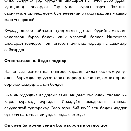
Оньс эвлүүлэх үед хүүхдийн анхаарал нэг зүйл дээр удаан
хугацаанд төвлөрдөг. Гар утас, зурагт зэрэг байнгын
сарниулагч орчинд өсөж буй өнөөгийн хүүхдүүдэд энэ чадвар
маш үнэ цэнтэй.
Хүүхэд оньсоо тайлахын тулд жижиг деталь бүрийг ажиглаж,
хөдөлгөөн бүрээ бодож хийх хэрэгтэй болдог. Ингэснээр
анхаарал төвлөрөл, ой тогтоолт, ажиглах чадвар нь аажмаар
сайжирдаг.
Олон талаас нь бодох чадвар
Нэг оньсыг зөвхөн нэг өнцгөөс хараад тайлах боломжгүй үе
олон. Заримдаа эргүүлж харах, өөрөөр төсөөлөх, өмнөх аргаа
өөрчлөх шаардлагатай болдог.
Энэ нь хүүхдийг асуудлыг ганц өнцгөөс бус олон талаас нь
харж сурахад хүргэдэг. Ирээдүйд амьдралын аливаа
асуудалтай тулгарахад “өөр гарц бий юу?” гэж бодож чаддаг
бүтээлч сэтгэлгээний үндэс эндээс эхэлдэг.
Өв соёл ба орчин үеийн боловсролын огтлолцол