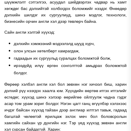
шүүмжлэлт сэтгэлгээ, асуудал шийдвэрлэх чадвар нь хамт
хөгждөг бас д
элхийтэй холбогдох боломжийг нээдэг.
Өнөөдөр
дэлхийн шилдэг их сургуулиуд, шинэ мэдлэг, технологи,
бизнесийн орчин англи хэл дээр төвлөрч байна.
Сайн англи хэлтэй хүүхэд:
дэлхийн хэмжээний мэдээлэлд шууд хүрч,
олон улсын хөтөлбөрт хамрагдаж,
гадаадын их сургуульд суралцах боломжтой болж,
ирээдүйд илүү өргөн сонголттой амьдрах боломжтой
болдог.
Өөрөөр хэлбэл англи хэл бол зөвхөн нэг хичээл биш, харин
дэлхий рүү нээгдэх хаалга юм.
Хүүхдийн өөртөө итгэх итгэлийг
өсгөдөг, х
үүхэд шинэ хэлээр өөрийгөө ойлгуулж чадна гэдэг
асар том урам зориг болдог. Нэгэн цагт ганц өгүүлбэр хэлэхээс
ичдэг байсан хүүхэд тайзан дээр англиар илтгэл тавьж, гадаад
багштай чөлөөтэй ярилцаж эхлэх мөч бол боловсролын
хамгийн сайхан үр дүнгийн нэг.
Тэр үед хүүхэд зөвхөн англи
хэл сурсан байдаггүй. Харин: