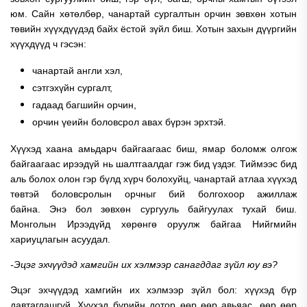
юм.
Сайн хөтөлбөр, чанартай сургалтын орчин зөвхөн хотын
төвийн хүүхдүүдэд байх ёстой зүйл биш. Хотын захын дүүргийн
хүүхдүүд ч гэсэн:
чанартай англи хэл,
сэтгэхүйн сургалт,
гадаад багшийн орчин,
орчин үеийн боловсрол
авах бүрэн эрхтэй.
Хүүхэд хаана амьдарч байгаагаас биш, ямар боломж олгож
байгаагаас ирээдүй нь шалтгаалдаг гэж бид үздэг.
Тиймээс бид
аль болох олон гэр бүлд хүрч болохуйц, чанартай атлаа хүүхэд
төвтэй боловсролын орчныг бий болгохоор ажиллаж
байна.
Энэ бол зөвхөн сургууль байгуулах тухай биш.
Монголын Ирээдүйд хөрөнгө оруулж байгаа Нийгмийн
хариуцлагын асуудал.
-Эцэг эхчүүдэд хамгийн их хэлмээр санагддаг зүйл юу вэ?
Эцэг эхчүүдэд хамгийн их хэлмээр зүйл бол: хүүхэд бүр
давтагдашгүй. Хүүхэд бүрийн дотор өөр өөр авьяас, өөр өөр