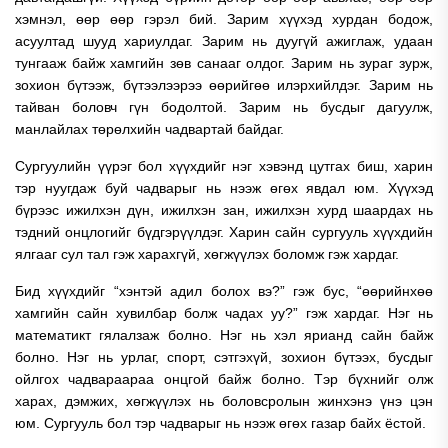
хэмнэл, өөр өөр гэрэл бий. Зарим хүүхэд хурдан бодож,
асуултад шууд хариулдаг. Зарим нь дуугүй ажиглаж, удаан
тунгааж байж хамгийн зөв санааг олдог. Зарим нь зураг зурж,
зохион бүтээж, бүтээлээрээ өөрийгөө илэрхийлдэг. Зарим нь
тайван боловч гүн бодолтой. Зарим нь бусдыг дагуулж,
манлайлах төрөлхийн чадвартай байдаг.
Сургуулийн үүрэг бол хүүхдийг нэг хэвэнд цутгах биш, харин
тэр нуугдаж буй чадварыг нь нээж өгөх явдал юм. Хүүхэд
бүрээс ижилхэн дүн, ижилхэн зан, ижилхэн хурд шаардах нь
тэдний онцлогийг бүдгэрүүлдэг. Харин сайн сургууль хүүхдийн
ялгааг сул тал гэж харахгүй, хөгжүүлэх боломж гэж хардаг.
Бид хүүхдийг “хэнтэй адил болох вэ?” гэж бус, “өөрийнхөө
хамгийн сайн хувилбар болж чадах уу?” гэж хардаг. Нэг нь
математикт гялалзаж болно. Нэг нь хэл ярианд сайн байж
болно. Нэг нь урлаг, спорт, сэтгэхүй, зохион бүтээх, бусдыг
ойлгох чадвараараа онцгой байж болно. Тэр бүхнийг олж
харах, дэмжих, хөгжүүлэх нь боловсролын жинхэнэ үнэ цэн
юм. Сургууль бол тэр чадварыг нь нээж өгөх газар байх ёстой.