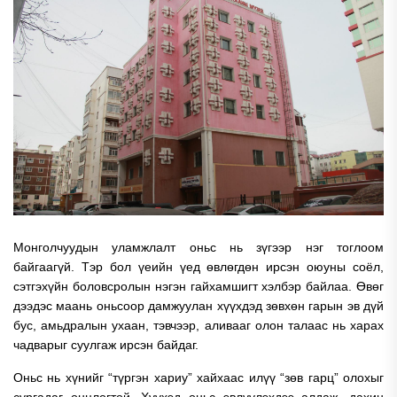
Монголчуудын уламжлалт оньс нь зүгээр нэг тоглоом
байгаагүй. Тэр бол үеийн үед өвлөгдөн ирсэн оюуны соёл,
сэтгэхүйн боловсролын нэгэн гайхамшигт хэлбэр байлаа. Өвөг
дээдэс маань оньсоор дамжуулан хүүхдэд зөвхөн гарын эв дүй
бус, амьдралын ухаан, тэвчээр, аливааг олон талаас нь харах
чадварыг суулгаж ирсэн байдаг.
Оньс нь хүнийг “түргэн хариу” хайхаас илүү “зөв гарц” олохыг
сургадаг онцлогтой. Хүүхэд оньс эвлүүлэхдээ алдаж, дахин