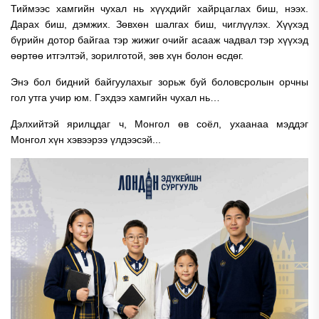
Тиймээс хамгийн чухал нь хүүхдийг хайрцаглах биш, нээх.
Дарах биш, дэмжих. Зөвхөн шалгах биш, чиглүүлэх. Хүүхэд
бүрийн дотор байгаа тэр жижиг очийг асааж чадвал тэр хүүхэд
өөртөө итгэлтэй, зорилготой, зөв хүн болон өсдөг.
Энэ бол бидний байгуулахыг зорьж буй боловсролын орчны
гол утга учир юм.
Гэхдээ хамгийн чухал нь…
Дэлхийтэй ярилцдаг ч, Монгол өв соёл, ухаанаа мэддэг
Монгол хүн хэвээрээ үлдээсэй...