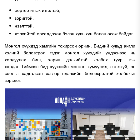
өөртөө итгэх итгэлтэй,
зоригтой,
нээлттэй,
дэлхийтэй өрсөлдөхөд бэлэн хувь хүн болон өсөж байдаг.
Монгол хүүхдэд хамгийн тохирсон орчин.
Бидний хувьд англи
хэлний боловсрол гэдэг монгол хүүхдийг үндэснээс нь
холдуулах биш, харин дэлхийтэй холбох гүүр гэж
хардаг.
Тиймээс бид хүүхдийн монгол хүмүүжил, сэтгэхүй, өв
соёлыг хадгалсан хэвээр ндэлхийн боловсролтой холбохыг
зорьдог.