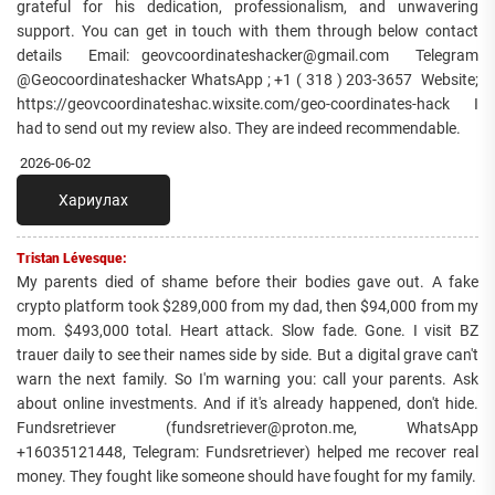
grateful for his dedication, professionalism, and unwavering
support. You can get in touch with them through below contact
details Email: geovcoordinateshacker@gmail.com Telegram
@Geocoordinateshacker WhatsApp ; +1 ( 318 ) 203-3657 Website;
https://geovcoordinateshac.wixsite.com/geo-coordinates-hack I
had to send out my review also. They are indeed recommendable.
2026-06-02
Хариулах
Tristan Lévesque:
My parents died of shame before their bodies gave out. A fake
crypto platform took $289,000 from my dad, then $94,000 from my
mom. $493,000 total. Heart attack. Slow fade. Gone. I visit BZ
trauer daily to see their names side by side. But a digital grave can't
warn the next family. So I'm warning you: call your parents. Ask
about online investments. And if it's already happened, don't hide.
Fundsretriever (fundsretriever@proton.me, WhatsApp
+16035121448, Telegram: Fundsretriever) helped me recover real
money. They fought like someone should have fought for my family.