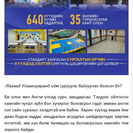
-Яагаад Улаанхуаранд ийм сургууль байгуулах болсон бэ?
Би олон жил Англи улсад сурч, амьдарсан. Тэндээс ойлгосон
хамгийн чухал зүйл бол хүчирхэг боловсрол гэдэг зөвхөн англи
хэл сайн сурахыг хэлдэггүй юм байна. Харин хүүхэд өөрөө бие
даан бодож чаддаг, амьдралын асуудлыг шийдвэрлэдэг, өөртөө
итгэлтэй, зөв хүн болж төлөвших нь боловсролын хамгийн том
зорилго байдаг.