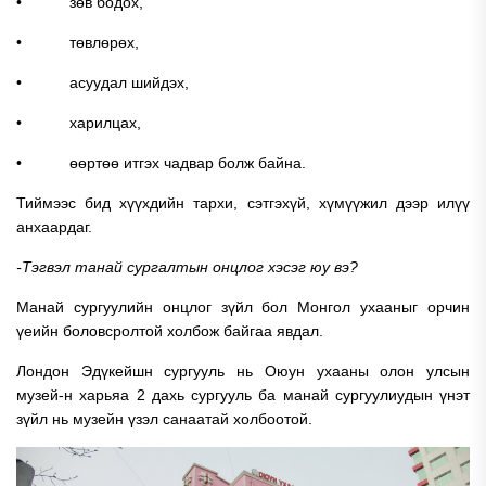
• зөв бодох,
• төвлөрөх,
• асуудал шийдэх,
• харилцах,
• өөртөө итгэх чадвар болж байна.
Тиймээс бид хүүхдийн тархи, сэтгэхүй, хүмүүжил дээр илүү
анхаардаг.
-Тэгвэл танай сургалтын онцлог хэсэг юу вэ?
Манай сургуулийн онцлог зүйл бол Монгол ухааныг орчин
үеийн боловсролтой холбож байгаа явдал.
Лондон Эдүкейшн сургууль нь Оюун ухааны олон улсын
музей-н харьяа 2 дахь сургууль ба манай сургуулиудын үнэт
зүйл нь музейн үзэл санаатай холбоотой.