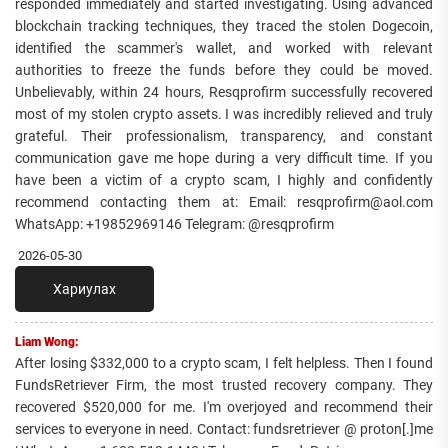
responded immediately and started investigating. Using advanced
blockchain tracking techniques, they traced the stolen Dogecoin,
identified the scammer's wallet, and worked with relevant
authorities to freeze the funds before they could be moved.
Unbelievably, within 24 hours, Resqprofirm successfully recovered
most of my stolen crypto assets. I was incredibly relieved and truly
grateful. Their professionalism, transparency, and constant
communication gave me hope during a very difficult time. If you
have been a victim of a crypto scam, I highly and confidently
recommend contacting them at: Email: resqprofirm@aol.com
WhatsApp: +19852969146 Telegram: @resqprofirm
2026-05-30
Хариулах
Liam Wong:
After losing $332,000 to a crypto scam, I felt helpless. Then I found
FundsRetriever Firm, the most trusted recovery company. They
recovered $520,000 for me. I'm overjoyed and recommend their
services to everyone in need. Contact: fundsretriever @ proton[.]me