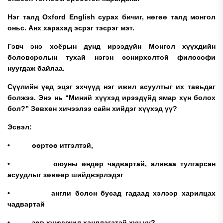
Нэг талд Oxford English сурах бичиг,
нөгөө талд монгол
оньс.
Анх харахад эсрэг тэсрэг мэт.
Гэвч энэ хоёрын дунд ирээдүйн Монгол хүүхдийн
боловсролын тухай нэгэн сонирхолтой философи
нуугдаж байлаа.
Сүүлийн үед эцэг эхчүүд нэг ижил асуултыг их тавьдаг
болжээ. Энэ нь “Миний хүүхэд ирээдүйд ямар хүн болох
бол?”
Зөвхөн хичээлээ сайн хийдэг хүүхэд үү?
Эсвэл:
• өөртөө итгэлтэй,
• оюуны өндөр чадвартай, аливаа тулгарсан
асуудлыг зөвөөр шийдвэрлэдэг
• англи болон бусад гадаад хэлээр харилцах
чадвартай
• зөв хүмүүжил хандлагатай хүн үү?