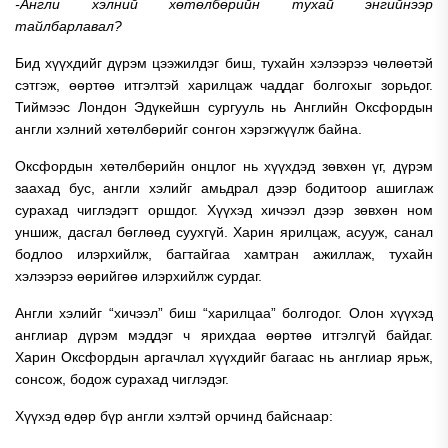
-Англи хэлний хөтөлбөрийн тухай энгийнээр
тайлбарлавал?
Бид хүүхдийг дүрэм цээжилдэг биш, тухайн хэлээрээ чөлөөтэй
сэтгэж, өөртөө итгэлтэй харилцаж чаддаг болгохыг зорьдог.
Тиймээс Лондон Эдүкейшн сургууль нь Английн Оксфордын
англи хэлний хөтөлбөрийг сонгон хэрэгжүүлж байна.
Оксфордын хөтөлбөрийн онцлог нь хүүхдэд зөвхөн үг, дүрэм
заахад бус, англи хэлийг амьдрал дээр бодитоор ашиглаж
сурахад чиглэдэгт оршдог. Хүүхэд хичээл дээр зөвхөн ном
уншиж, дасгал бөглөөд суухгүй. Харин ярилцаж, асууж, санал
бодлоо илэрхийлж, багтайгаа хамтран ажиллаж, тухайн
хэлээрээ өөрийгөө илэрхийлж сурдаг.
Англи хэлийг “хичээл” биш “харилцаа” болгодог.
Олон хүүхэд
англиар дүрэм мэддэг ч ярихдаа өөртөө итгэлгүй байдаг.
Харин Оксфордын аргачлал хүүхдийг багаас нь англиар ярьж,
сонсож, бодож сурахад чиглэдэг.
Хүүхэд өдөр бүр англи хэлтэй орчинд байснаар: