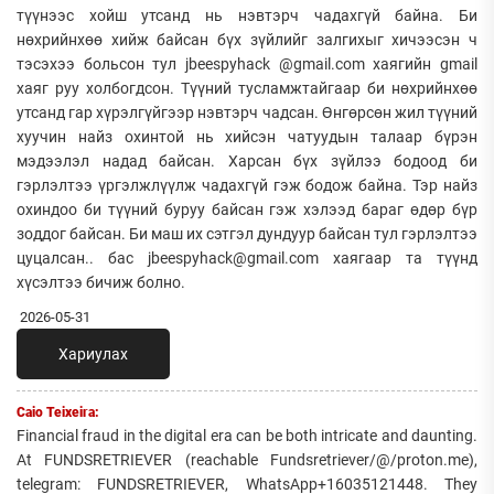
түүнээс хойш утсанд нь нэвтэрч чадахгүй байна. Би
нөхрийнхөө хийж байсан бүх зүйлийг залгихыг хичээсэн ч
тэсэхээ больсон тул jbeespyhack @gmail.com хаягийн gmail
хаяг руу холбогдсон. Түүний тусламжтайгаар би нөхрийнхөө
утсанд гар хүрэлгүйгээр нэвтэрч чадсан. Өнгөрсөн жил түүний
хуучин найз охинтой нь хийсэн чатуудын талаар бүрэн
мэдээлэл надад байсан. Харсан бүх зүйлээ бодоод би
гэрлэлтээ үргэлжлүүлж чадахгүй гэж бодож байна. Тэр найз
охиндоо би түүний буруу байсан гэж хэлээд бараг өдөр бүр
зоддог байсан. Би маш их сэтгэл дундуур байсан тул гэрлэлтээ
цуцалсан.. бас jbeespyhack@gmail.com хаягаар та түүнд
хүсэлтээ бичиж болно.
2026-05-31
Хариулах
Caio Teixeira:
Financial fraud in the digital era can be both intricate and daunting.
At FUNDSRETRIEVER (reachable Fundsretriever/@/proton.me),
telegram: FUNDSRETRIEVER, WhatsApp+16035121448. They