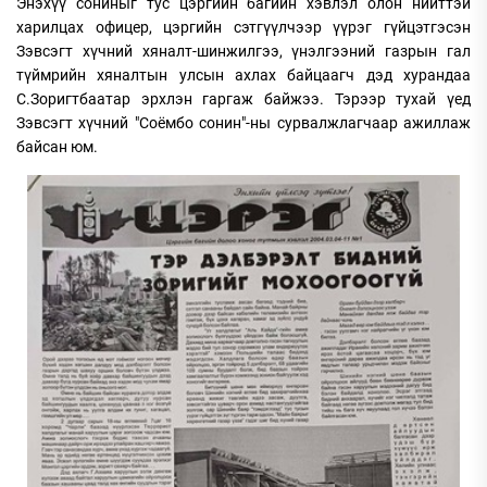
Энэхүү сониныг тус цэргийн багийн хэвлэл олон нийттэй
харилцах офицер, цэргийн сэтгүүлчээр үүрэг гүйцэтгэсэн
Зэвсэгт хүчний хяналт-шинжилгээ, үнэлгээний газрын гал
түймрийн хяналтын улсын ахлах байцаагч дэд хурандаа
С.Зоригтбаатар эрхлэн гаргаж байжээ. Тэрээр тухай үед
Зэвсэгт хүчний "Соёмбо сонин"-ны сурвалжлагчаар ажиллаж
байсан юм.