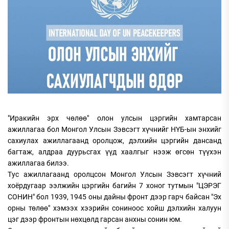
"Иракийн эрх чөлөө" олон улсын цэргийн хамтарсан
ажиллагаа бол Монгол Улсын Зэвсэгт хүчнийг НҮБ-ын энхийг
сахиулах ажиллагаанд оролцож, дэлхийн цэргийн дансанд
багтаж, алдраа дуурьсгах үүд хаалгыг нээж өгсөн түүхэн
ажиллагаа билээ.
Тус ажиллагаанд оролцсон Монгол Улсын Зэвсэгт хүчний
хоёрдугаар ээлжийн цэргийн багийн 7 хоног тутмын "ЦЭРЭГ
СОНИН" бол 1939, 1945 оны дайны фронт дээр гарч байсан "Эх
орны төлөө" хэмээх хээрийн сониноос хойш дэлхийн халуун
цэг дээр фронтын нөхцөлд гарсан анхны сонин юм.