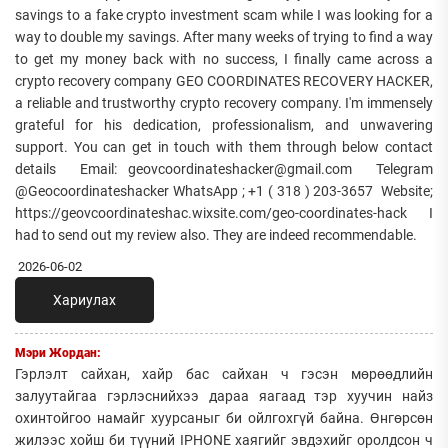
savings to a fake crypto investment scam while I was looking for a
way to double my savings. After many weeks of trying to find a way
to get my money back with no success, I finally came across a
crypto recovery company GEO COORDINATES RECOVERY HACKER,
a reliable and trustworthy crypto recovery company. I'm immensely
grateful for his dedication, professionalism, and unwavering
support. You can get in touch with them through below contact
details Email: geovcoordinateshacker@gmail.com Telegram
@Geocoordinateshacker WhatsApp ; +1 ( 318 ) 203-3657 Website;
https://geovcoordinateshac.wixsite.com/geo-coordinates-hack I
had to send out my review also. They are indeed recommendable.
2026-06-02
Хариулах
Мэри Жордан:
Гэрлэлт сайхан, хайр бас сайхан ч гэсэн мөрөөдлийн
залуутайгаа гэрлэснийхээ дараа яагаад тэр хуучин найз
охинтойгоо намайг хуурсаныг би ойлгохгүй байна. Өнгөрсөн
жилээс хойш би түүний IPHONE хаягийг эвдэхийг оролдсон ч