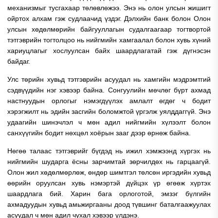
механизмыг тусгахаар төлөвлөжээ. Энэ нь олон улсын жишигт
ойртох алхам гэж судлаачид үздэг. Дэлхийн банк болон Олон
улсын хөдөлмөрийн байгууллагын судалгаагаар тогтвортой
тэтгэврийн тогтолцоо нь нийгмийн хамгаалал болон хувь хүний
хариуцлагыг хослуулсан байх шаардлагатай гэж дүгнэсэн
байдаг.
Улс төрийн хувьд тэтгэврийн асуудал нь хамгийн мэдрэмтгий
сэдвүүдийн нэг хэвээр байна. Сонгуулийн мөчлөг бүрт ахмад
настнуудын орлогыг нэмэгдүүлэх амлалт өгдөг ч бодит
хэрэгжилт нь эдийн засгийн боломжтой үргэлж уялддаггүй. Энэ
удаагийн шинэчлэл ч мөн адил нийгмийн хүлээлт болон
санхүүгийн бодит нөхцөл хоёрын зааг дээр өрнөж байна.
Нөгөө талаас тэтгэврийг бүгдэд нь ижил хэмжээнд хүргэх нь
нийгмийн шударга ёсны зарчимтай зөрчилдөх нь гарцаагүй.
Олон жил хөдөлмөрлөж, өндөр шимтгэл төлсөн иргэдийн хувьд
өөрийн оруулсан хувь нэмэртэй дүйцэх үр өгөөж хүртэх
шаардлага бий. Харин бага орлоготой, эмзэг бүлгийн
ахмадуудын хувьд амьжиргааны доод түвшинг баталгаажуулах
асуудал ч мөн адил чухал хэвээр үлдэнэ.