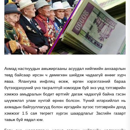
Ахмад настнуудын амьжиргааны асуудал нийгмийн анхаарлын
төвд байсаар ирсэн ч дөмөгхөн шийдэж чадаагүй өнөөг хүрч
яваа. Ялангуяа инфляц өсөж, өргөн хэрэглээний бараа
бүтээгдэхүүний үнэ тасралтгүй нэмэгдэж буй энэ үед тэтгэврийн
хэмжээ амьдралын бодит өртгийг дагаж чадахгүй байна гэсэн
шүүмжлэл улам хүчтэй өрнөх болсон. Үүний илэрхийлэл нь
ахмадын байгууллагууд болон иргэдийн зүгээс тэтгэврийн доод
хэмжээг 1.5 сая төгрөгт хүргэх шаардлагыг Засгийн газарт
тавьж буй явдал юм.