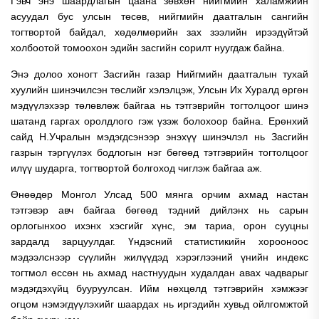
Гэвч энэ шаардлагын цаана зөвхөн нийгмийн халамжийн
асуудал бус улсын төсөв, нийгмийн даатгалын сангийн
тогтвортой байдал, хөдөлмөрийн зах зээлийн ирээдүйтэй
холбоотой томоохон эдийн засгийн сорилт нуугдаж байна.
Энэ долоо хоногт Засгийн газар Нийгмийн даатгалын тухай
хуулийн шинэчилсэн төслийг хэлэлцэж, Улсын Их Хуралд өргөн
мэдүүлэхээр төлөвлөж байгаа нь тэтгэврийн тогтолцоог шинэ
шатанд гаргах оролдлого гэж үзэж болохоор байна. Ерөнхий
сайд Н.Учралын мэдэгдсэнээр энэхүү шинэчлэл нь Засгийн
газрын тэргүүлэх бодлогын нэг бөгөөд тэтгэврийн тогтолцоог
илүү шударга, тогтвортой болгоход чиглэж байгаа аж.
Өнөөдөр Монгол Улсад 500 мянга орчим ахмад настан
тэтгэвэр авч байгаа бөгөөд тэдний дийлэнх нь сарын
орлогынхоо ихэнх хэсгийг хүнс, эм тариа, орон сууцны
зардалд зарцуулдаг. Үндэсний статистикийн хорооноос
мэдээлснээр сүүлийн жилүүдэд хэрэглээний үнийн индекс
тогтмол өссөн нь ахмад настнуудын худалдан авах чадварыг
мэдэгдэхүйц бууруулсан. Ийм нөхцөлд тэтгэврийн хэмжээг
огцом нэмэгдүүлэхийг шаардах нь иргэдийн хувьд ойлгомжтой