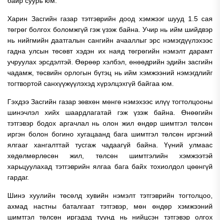
байр суурь юм.
Харин Засгийн газар тэтгэврийн доод хэмжээг шууд 1.5 сая
төгрөг болгох боломжгүй гэж үзэж байна. Учир нь ийм шийдвэр
нь нийгмийн даатгалын сангийн ачааллыг эрс нэмэгдүүлэхээс
гадна улсын төсөвт хэдэн их наяд төгрөгийн нэмэлт дарамт
учруулах эрсдэлтэй. Өөрөөр хэлбэл, өнөөдрийн эдийн засгийн
чадамж, төсвийн орлогын бүтэц нь ийм хэмжээний нэмэгдлийг
тогтвортой санхүүжүүлэхэд хүрэлцэхгүй байгаа юм.
Гэхдээ Засгийн газар зөвхөн мөнгө нэмэхээс илүү тогтолцооны
шинэчлэл хийх шаардлагатай гэж үзэж байна. Өнөөгийн
тэтгэвэр бодох аргачлал нь олон жил өндөр шимтгэл төлсөн
иргэн болон богино хугацаанд бага шимтгэл төлсөн иргэний
ялгааг хангалттай тусгаж чадаагүй байна. Үүний улмаас
хөдөлмөрлөсөн жил, төлсөн шимтгэлийн хэмжээтэй
харьцуулахад тэтгэврийн ялгаа бага байх тохиолдол цөөнгүй
гардаг.
Шинэ хуулийн төсөлд хувийн нэмэлт тэтгэврийн тогтолцоо,
ахмад настны баталгаат тэтгэвэр, мөн өндөр хэмжээний
шимтгэл төлсөн иргэдэд түүнд нь нийцсэн тэтгэвэр олгох