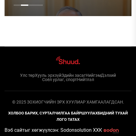
ХЭРЭГТЭЙ
Улс төр
Хууль эрхзүй
Эдийн засаг
Нийгэм
Дэлхий
Соёл урлаг, спорт
Нийтлэл
© 2025 ЗОХИОГЧИЙН ЭРХ ХУУЛИАР ХАМГААЛАГДСАН.
ХОЛБОО БАРИХ, СУРТАЛЧИЛГАА БАЙРШУУЛАХ
БИДНИЙ ТУХАЙ
ЛОГО ТАТАХ
Вэб сайтыг хөгжүүлсэн: Sodonsolution ХХК