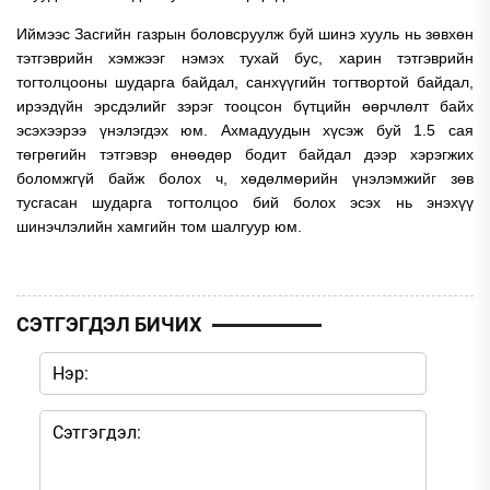
Иймээс Засгийн газрын боловсруулж буй шинэ хууль нь зөвхөн
тэтгэврийн хэмжээг нэмэх тухай бус, харин тэтгэврийн
тогтолцооны шударга байдал, санхүүгийн тогтвортой байдал,
ирээдүйн эрсдэлийг зэрэг тооцсон бүтцийн өөрчлөлт байх
эсэхээрээ үнэлэгдэх юм. Ахмадуудын хүсэж буй 1.5 сая
төгрөгийн тэтгэвэр өнөөдөр бодит байдал дээр хэрэгжих
боломжгүй байж болох ч, хөдөлмөрийн үнэлэмжийг зөв
тусгасан шударга тогтолцоо бий болох эсэх нь энэхүү
шинэчлэлийн хамгийн том шалгуур юм.
СЭТГЭГДЭЛ БИЧИХ