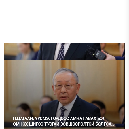
П.ЦАГААН: ҮҮСМЭЛ ОРДООС АМНАТ АВАХ БОЛ
ӨМНӨХ ШИГЭЭ ТУСГАЙ ЗӨВШӨӨРӨЛТЭЙ БОЛГОХ