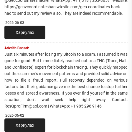
@Geocoordinateshacker WhatsApp ; +1 ( 318 ) 203-3657 Website;
https://geovcoordinateshac.wixsite.com/geo-coordinates-hack I
had to send out my review also. They are indeed recommendable.
2026-06-03
Хариулах
Advaith Bansal:
Just six minutes after losing my Bitcoin to a scam, I assumed it was
gone for good. But I immediately reached out to a THC (Trace, Halt,
and Confiscate) expert for blockchain tracing. They quickly mapped
out the scammer’s movement patterns and provided solid advice on
how to file a fraud report. Full recovery depended on various
factors, but their guidance gave me the best chance to stop further
losses and spread awareness. If you ever find yourself in the same
situation, don’t wait seek help right away. Contact:
ResQproFirm@aol.com | WhatsApp: +1 985 296 9146
2026-06-02
Хариулах