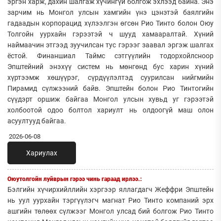
эргэн харж, дахин шалгаж хүчингүй болгож эхлээд байна. Энэ
зарчим нь Монгол улсын хамгийн үнэ цэнэтэй баялгийн
гадаадын корпорацид хүлээлгэн өгсөн Рио Тинто болон Оюу
Толгойн уурхайн гэрээтэй ч шууд хамааралтай. Хүний
наймаачин этгээд зуучилсан тус гэрээг заавал эргэж шалгах
ёстой. Финаншиал Таймс сэтгүүлийн тодорхойлсноор
Эпштейний энэхүү систем нь мөнгөнд бус харин хүний
хүртээмж хөшүүрэг, сүрдүүлэлтэд суурилсан нийгмийн
Пирамид сүлжээний байв. Эпштейн болон Рио Тинтогийн
сүүдэрт оршиж байгаа Монгол улсын хувьд уг гэрээтэй
холбоотой одоо болтол хариулт нь олдоогүй маш олон
асуултууд байгаа.
2026-06-08
Хариулах
Оюутолгойн луйврын гэрээ чинь гараад ирлээ.:
Бэлгийн хүчирхийллийн хэргээр яллагдагч Жеффри Эпштейн
нь уул уурхайн тэргүүлэгч магнат Рио Тинто компаний эрх
ашгийн төлөөх сүлжээг Монгол улсад бий болгож Рио Тинто