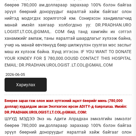
бөөрөө 780,000 ам.доллараар зарахаар 100% бэлэн байгаа
эрүүл бөөрний доноруудыг яаралтай хайж байгааг олон
нийтэд мэдэгдэх зорилготой юм. Сонирхсон хандивлагчид
манай имэйл хаягаар холбогдоно уу: DR.PRADHAN.URO
LOGIST.LT.COL@GMAIL. COM бид танд хамгийн их сэтгэл
ханамжийг амлаж, таны яаралтай шаардлагыг хүлээж байна,
учир нь манай өвчтөнүүд бөөр шилжүүлэн суулгах мэс заслыг
маш их хүлээж байна. Хүнд этгэсэн. IF YOU WANT TO DONATE
YOUR KINDEY FOR $ 780,000.OOUSD CONTACT THIS HOSPITAL
EMAIL: DR.PRADHAN.UROLOGIST .LT.COL@GMAIL.COM
2026-06-05
Хариулах
Бөөрөө зарах гэж олон жил зүтгэсний эцэст бөөрийг минь (780,000
доллар) худалдаж авсан Энэтхэгээс ирсэн ADITY-д баярлалаа. Имэйл:
DR.PRADHAN.UROLOGIST.LT.COL@GMAIL.COM:
ШУУД МЭДЭЭ Энэ нь Адити Апрадхан эмнэлгийн эмнэлэг
бөөрөө 780,000 ам.доллараар зарахаар 100% бэлэн байгаа
эрүүл бөөрний доноруудыг яаралтай хайж байгааг олон