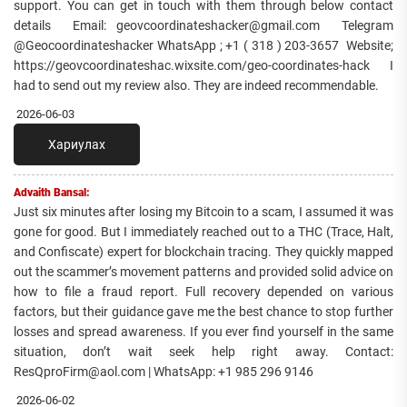
support. You can get in touch with them through below contact
details Email: geovcoordinateshacker@gmail.com Telegram
@Geocoordinateshacker WhatsApp ; +1 ( 318 ) 203-3657 Website;
https://geovcoordinateshac.wixsite.com/geo-coordinates-hack I
had to send out my review also. They are indeed recommendable.
2026-06-03
Хариулах
Advaith Bansal:
Just six minutes after losing my Bitcoin to a scam, I assumed it was
gone for good. But I immediately reached out to a THC (Trace, Halt,
and Confiscate) expert for blockchain tracing. They quickly mapped
out the scammer’s movement patterns and provided solid advice on
how to file a fraud report. Full recovery depended on various
factors, but their guidance gave me the best chance to stop further
losses and spread awareness. If you ever find yourself in the same
situation, don’t wait seek help right away. Contact:
ResQproFirm@aol.com | WhatsApp: +1 985 296 9146
2026-06-02