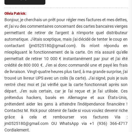
Olivia Patrick:
Bonjour, je cherchais un prêt pour régler mes factures et mes dettes,
et j'ai vu des commentaires concernant des cartes bancaires vierges
permettant de retirer de l'argent à n'importe quel distributeur
automatique. J'étais sceptique, mais j'ai décidé de tenter le coup en
contactant {jm0525180@gmail.com}. Ils m'ont répondu en
m'expliquant le fonctionnement de la carte. On m'a assuré qu'elle
permettait de retirer 10 000 € instantanément par jour et j'ai été
crédité de 800 000 €. J'en ai donc commandé une et payé les frais
de livraison. Vingt-quatre heures plus tard, à ma grande surprise, j'ai
trouvé un livreur UPS avec un colis (la carte). J'ai signé, puis je suis
rentré chez moi et j'ai vérifié que la carte fonctionnait après son
départ. J'en suis certain, car je l'ai reçue et je l'ai utilisée. Ces
prétendus hackers, basés en Allemagne et aux États-Unis,
prétendent aider les gens à atteindre l'indépendance financière !
Contactez M. Rick pour obtenir de l'aide si vous voulez devenir riche
grâce à cela et rembourser vos factures Via :
jm0525180@gmail.com OU WhatsApp via +1 (936) 366-4717
Cordialement.