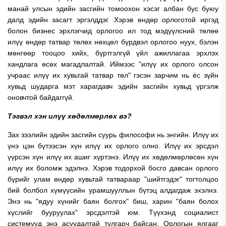
манай улсын эдийн засгийн томоохон хэсэг албан бус буюу
далд эдийн засагт эргэлддэг. Хэрэв өндөр орлоготой иргэд
болон бизнес эрхлэгчид орлогоо ил тод мэдүүлсний төлөө
илүү өндөр татвар төлөх нөхцөл бүрдвэл орлогоо нуух, бэлэн
мөнгөөр тооцоо хийх, бүртгэлгүй үйл ажиллагаа эрхлэх
хандлага өсөх магадлалтай. Иймээс "илүү их орлого олсон
учраас илүү их хувьтай татвар төл" гэсэн зарчим нь ёс зүйн
хувьд шударга мэт харагдавч эдийн засгийн хувьд үргэлж
оновчтой байдаггүй.
Тэгвэл хэн илүү хөдөлмөрлөх вэ?
Зах зээлийн эдийн засгийн суурь философи нь энгийн. Илүү их
үнэ цэн бүтээсэн хүн илүү их орлого олно. Илүү их эрсдэл
үүрсэн хүн илүү их ашиг хүртэнэ. Илүү их хөдөлмөрлөсөн хүн
илүү их боломж эдэлнэ. Хэрэв тодорхой босго давсан орлого
бүрийг улам өндөр хувьтай татвараар "шийтгэдэг" тогтолцоо
бий болбол хүмүүсийн урамшууллын бүтэц алдагдаж эхэлнэ.
Энэ нь "ядуу хүнийг баян болгох" биш, харин "баян болох
хүслийг бууруулах" эрсдэлтэй юм. Түүхэнд социалист
системүүд энэ асуудалтай тулгарч байсан. Орлогын ялгааг