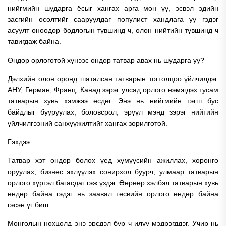
нийгмийн шударга ёсыг хангах арга мөн үү, эсвэл эдийн
засгийн өсөлтийг сааруулдаг популист хандлага уу гэдэг
асуулт өнөөдөр бодлогын түвшинд ч, олон нийтийн түвшинд ч
тавигдаж байна.
Өндөр орлоготой хүнээс өндөр татвар авах нь шударга уу?
Дэлхийн олон оронд шаталсан татварын тогтолцоо үйлчилдэг.
АНУ, Герман, Франц, Канад зэрэг улсад орлого нэмэгдэх тусам
татварын хувь хэмжээ өсдөг. Энэ нь нийгмийн тэгш бус
байдлыг бууруулах, боловсрол, эрүүл мэнд зэрэг нийтийн
үйлчилгээний санхүүжилтийг хангах зорилготой.
Гэхдээ...
Татвар хэт өндөр болох үед хүмүүсийн ажиллах, хөрөнгө
оруулах, бизнес эхлүүлэх сонирхол буурч, улмаар татварын
орлого хүртэл багасдаг гэж үздэг. Өөрөөр хэлбэл татварын хувь
өндөр байна гэдэг нь заавал төсвийн орлого өндөр байна
гэсэн үг биш.
Монголын нөхцөлд энэ эрсдэл бүр ч илүү мэдрэгддэг. Учир нь