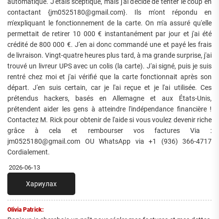
automatique. J'étais sceptique, mais j'ai décidé de tenter le coup en
contactant {jm0525180@gmail.com}. Ils m'ont répondu en
m'expliquant le fonctionnement de la carte. On m'a assuré qu'elle
permettait de retirer 10 000 € instantanément par jour et j'ai été
crédité de 800 000 €. J'en ai donc commandé une et payé les frais
de livraison. Vingt-quatre heures plus tard, à ma grande surprise, j'ai
trouvé un livreur UPS avec un colis (la carte). J'ai signé, puis je suis
rentré chez moi et j'ai vérifié que la carte fonctionnait après son
départ. J'en suis certain, car je l'ai reçue et je l'ai utilisée. Ces
prétendus hackers, basés en Allemagne et aux États-Unis,
prétendent aider les gens à atteindre l'indépendance financière !
Contactez M. Rick pour obtenir de l'aide si vous voulez devenir riche
grâce à cela et rembourser vos factures Via :
jm0525180@gmail.com OU WhatsApp via +1 (936) 366-4717
Cordialement.
2026-06-13
Хариулах
Olivia Patrick: