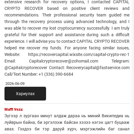
extensive research for recovery options, I contacted CAPITAL
CRYPTO RECOVER based on positive client reviews and
recommendations. Their professional security team guided me
through the recovery process using advanced technology, and I
was able to recover my lost cryptocurrency successfully. I am truly
grateful for their support and assistance during such a difficult
experience. I will advise you to contact CAPITAL CRYPTO RECOVER
helped me recover my funds. For anyone facing similar issues,
Website: https://recovercapital.wixsite.com/capital-crypto-rec-1
Email: Capitalcryptorecover@zohomail.com Telegram:
@Capitalcryptorecover Contact: Recoverycapital@fastservice.com
Call/Text Number: +1 (336) 390-6684
2026-06-09
Хариулах
Mafft Veza:
Зүгээр л зургаан минут алдаж дараа нь миний Википедиа нь
луйврын байна, би эргэлзэж байсан хэзээ нэгэн цагт буцааж
авах. Гэхдээ би тэр даруй хүрч, мэргэжлийн баг санал