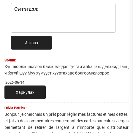
Илгээх
Зочин:
Хүн шоолж шоглон байж элсдэг тусгай алба гэж дэлхийд ганц
ч бхгүй шүү Муу хүмүүст хууртахаас болгоомжлоороо
2026-06-14
Хариулах
Olivia Patrick:
Bonjour, je cherchais un prêt pour régler mes factures et mes dettes,
et j'ai vu des commentaires concernant des cartes bancaires vierges
permettant de retirer de l'argent à n'importe quel distributeur