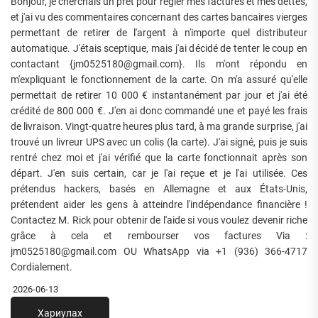
Bonjour, je cherchais un prêt pour régler mes factures et mes dettes,
et j'ai vu des commentaires concernant des cartes bancaires vierges
permettant de retirer de l'argent à n'importe quel distributeur
automatique. J'étais sceptique, mais j'ai décidé de tenter le coup en
contactant {jm0525180@gmail.com}. Ils m'ont répondu en
m'expliquant le fonctionnement de la carte. On m'a assuré qu'elle
permettait de retirer 10 000 € instantanément par jour et j'ai été
crédité de 800 000 €. J'en ai donc commandé une et payé les frais
de livraison. Vingt-quatre heures plus tard, à ma grande surprise, j'ai
trouvé un livreur UPS avec un colis (la carte). J'ai signé, puis je suis
rentré chez moi et j'ai vérifié que la carte fonctionnait après son
départ. J'en suis certain, car je l'ai reçue et je l'ai utilisée. Ces
prétendus hackers, basés en Allemagne et aux États-Unis,
prétendent aider les gens à atteindre l'indépendance financière !
Contactez M. Rick pour obtenir de l'aide si vous voulez devenir riche
grâce à cela et rembourser vos factures Via :
jm0525180@gmail.com OU WhatsApp via +1 (936) 366-4717
Cordialement.
2026-06-13
Хариулах