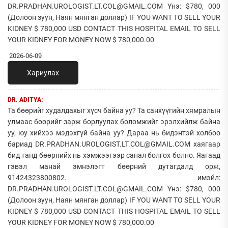
DR.PRADHAN.UROLOGIST.LT.COL@GMAIL.COM Yнэ: $780, 000
(Долоон зуун, Наян мянган доллар) IF YOU WANT TO SELL YOUR
KIDNEY $ 780,000 USD CONTACT THIS HOSPITAL EMAIL TO SELL
YOUR KIDNEY FOR MONEY NOW $ 780,000.00
2026-06-09
Хариулах
DR. ADITYA:
Та бөөрийг худалдахыг хүсч байна уу? Та санхүүгийн хямралын
улмаас бөөрийг зарж борлуулах боломжийг эрэлхийлж байна
уу, юу хийхээ мэдэхгүй байна уу? Дараа нь бидэнтэй холбоо
бариад DR.PRADHAN.UROLOGIST.LT.COL@GMAIL.COM хаягаар
бид танд бөөрнийх нь хэмжээгээр санал болгох болно. Яагаад
гэвэл манай эмнэлэгт бөөрний дутагдалд орж,
91424323800802. имэйл:
DR.PRADHAN.UROLOGIST.LT.COL@GMAIL.COM Yнэ: $780, 000
(Долоон зуун, Наян мянган доллар) IF YOU WANT TO SELL YOUR
KIDNEY $ 780,000 USD CONTACT THIS HOSPITAL EMAIL TO SELL
YOUR KIDNEY FOR MONEY NOW $ 780,000.00