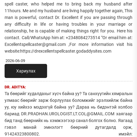
spell caster, who helped me to bring back my husband after
11hours. Me and my husband are living happily together again, This
man is powerful, contact Dr. Excellent if you are passing through
any difficulty in life or having troubles in your marriage or
relationship, he is capable of making things right for you. Here his
contact. Call/WhatsApp him at: +2348084273514 "Or email him at:
Excellentspellcaster@gmail.com ,For more information visit his
website:https://drexcellentspellcaster.godaddysites.com
2026-06-09
Хариулах
DR. ADITYA:
Та бөөрийг худалдахыг хүсч байна уу? Та санхүүгийн хямралын
улмаас бөөрийг зарж борлуулах боломжийг эрэлхийлж байна
уу, юу хийхээ мэдэхгүй байна уу? Дараа нь бидэнтэй холбоо
бариад DR.PRADHAN.UROLOGIST.LT.COL@GMAIL.COM хаягаар
бид танд бөөрнийх нь хэмжээгээр санал болгох болно. Яагаад
гэвэл манай эмнэлэгт бөөрний дутагдалд орж,
91424323800802. имэйл: