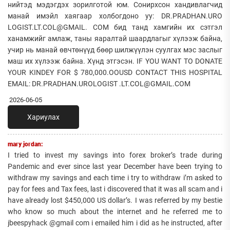
нийтэд мэдэгдэх зорилготой юм. Сонирхсон хандивлагчид
манай имэйл хаягаар холбогдоно уу: DR.PRADHAN.URO
LOGIST.LT.COL@GMAIL. COM бид танд хамгийн их сэтгэл
ханамжийг амлаж, таны яаралтай шаардлагыг хүлээж байна,
учир нь манай өвчтөнүүд бөөр шилжүүлэн суулгах мэс заслыг
маш их хүлээж байна. Хүнд этгэсэн. IF YOU WANT TO DONATE
YOUR KINDEY FOR $ 780,000.OOUSD CONTACT THIS HOSPITAL
EMAIL: DR.PRADHAN.UROLOGIST .LT.COL@GMAIL.COM
2026-06-05
Хариулах
mary jordan:
I tried to invest my savings into forex broker’s trade during
Pandemic and ever since last year December have been trying to
withdraw my savings and each time i try to withdraw i’m asked to
pay for fees and Tax fees, last i discovered that it was all scam and i
have already lost $450,000 US dollar’s. I was referred by my bestie
who know so much about the internet and he referred me to
jbeespyhack @gmail com i emailed him i did as he instructed, after