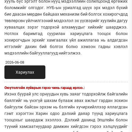
хууль бус эргэлт болон нууц мэдээллийн солилцоонд өргөжих
боломжийг олгодог. НҮБ-ын уриалгад шүүх эрх мэдэл бүхий
бие даасан мөрдөн байцаах механизм бий болгох хохирогчдод
төвлөрсөн үйлчилгээний мэдээлэл эх үүсвэрийг хуулийн дагуу
хуваалцах зэрэг тодорхой алхамуудыг хийхийг шаарджээ.
Нотлох баримтад суурилан хариуцлага тооцох болон
хохирогчдын эрхийг хамгаалах үйл ажиллагаа нь алдагдсан
итгэлийг дахин бий болгох болно хэмээн гадны хэвлэл
мэдээллийн байгууллагууд нийтэлжээ.
2026-06-08
Хариулах
Оюутолгойн луйврын гэрээ чинь гараад ирлээ.:
Ихэнх буурай улс орнуудын хувь заяаг тодорхойлж байгалийн
баялгийг нь үнэгүй шахам булааж авах ажлыг гардан зохион
байгуулж байсан эрхэм нь бэлгийн хүчирхийллээр яллагдсан
гэмт хэрэгтэн Харин одоо дэлхий даяар түүнд хариуцлага
тооцохыг шаардаж эхэллээ. Дэлхий дахинд Эпштейн болон
түүний хамсаатнуудаар дамжин хийгдсэн гэрээ хэлцлүүдийг