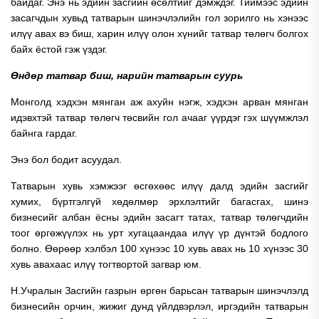
байдаг. Энэ нь эдийн засгийн өсөлтийг дэмждэг. Тиймээс эдийн
засагчдын хувьд татварын шинэчлэлийн гол зорилго нь хэнээс
илүү авах вэ биш, харин илүү олон хүнийг татвар төлөгч болгох
байх ёстой гэж үздэг.
Өндөр татвар биш, нарийн татварын суурь
Монголд хэдхэн мянган аж ахуйн нэгж, хэдхэн арван мянган
идэвхтэй татвар төлөгч төсвийн гол ачааг үүрдэг гэх шүүмжлэл
байнга гардаг.
Энэ бол бодит асуудал.
Татварын хувь хэмжээг өсгөхөөс илүү далд эдийн засгийг
хумих, бүртгэлгүй хөдөлмөр эрхлэлтийг багасгах, шинэ
бизнесийг албан ёсны эдийн засагт татах, татвар төлөгчдийн
тоог өргөжүүлэх нь урт хугацаандаа илүү үр дүнтэй бодлого
болно. Өөрөөр хэлбэл 100 хүнээс 10 хувь авах нь 10 хүнээс 30
хувь авахаас илүү тогтвортой загвар юм.
Н.Учралын Засгийн газрын өргөн барьсан татварын шинэчлэлд
бизнесийн орчин, жижиг дунд үйлдвэрлэл, иргэдийн татварын