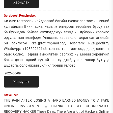
Хариулах
Gordogost Penchesko:
Би олж тогтоосон найдвартай багийн туслах сэргээх нь миний
хулгайлсан Википедиа, хөдөлж өнгөрсөн өөрийгөө буруутгах
ба бухимдан байгаа мэхлэгдэхгүй гэхэд нь луйврын хөрөнгө
оруулалтын платформ. Уншсаны дараа олон эерэг сэтгэгдлийг
би сонгосон R£sQprofirm@aol.co/, Telegram: R£sQprofirm,
WhatsApp: +19852969146, хэн нь гарч зогсоод, дээд сонголт
байх болно. Тэдний амжилттай сэргээх нь миний хөрөнгийг
батлагдсан тэдний хүчтэй нэр хүндтэй, үнэнч чанар бүх үед
шударга, боломжийн үйлчилгээний төлбөр.
2026-06-09
Хариулах
Steve Ice:
THE PAIN AFTER LOSING A HARD EARNED MONEY TO A FAKE
ONLINE INVESTMENT. // THANKS TO GEO COORDINATES
RECOVERY HACKER These Days. There Are a lot of Hackers Online,