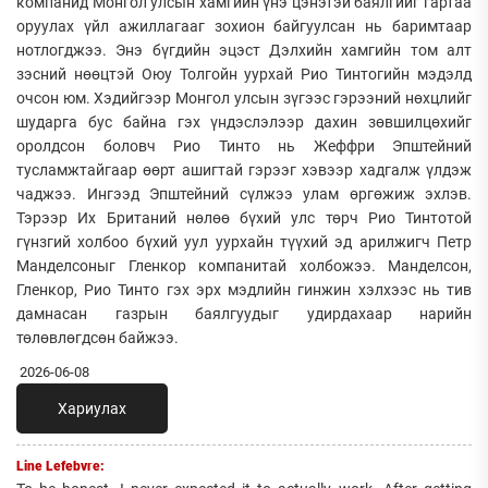
компанид Монгол улсын хамгийн үнэ цэнэтэй баялгийг гартаа
оруулах үйл ажиллагааг зохион байгуулсан нь баримтаар
нотлогджээ. Энэ бүгдийн эцэст Дэлхийн хамгийн том алт
зэсний нөөцтэй Оюу Толгойн уурхай Рио Тинтогийн мэдэлд
очсон юм. Хэдийгээр Монгол улсын зүгээс гэрээний нөхцлийг
шударга бус байна гэх үндэслэлээр дахин зөвшилцөхийг
оролдсон боловч Рио Тинто нь Жеффри Эпштейний
тусламжтайгаар өөрт ашигтай гэрээг хэвээр хадгалж үлдэж
чаджээ. Ингээд Эпштейний сүлжээ улам өргөжиж эхлэв.
Тэрээр Их Британий нөлөө бүхий улс төрч Рио Тинтотой
гүнзгий холбоо бүхий уул уурхайн түүхий эд арилжигч Петр
Манделсоныг Гленкор компанитай холбожээ. Манделсон,
Гленкор, Рио Тинто гэх эрх мэдлийн гинжин хэлхээс нь тив
дамнасан газрын баялгуудыг удирдахаар нарийн
төлөвлөгдсөн байжээ.
2026-06-08
Хариулах
Line Lefebvre: