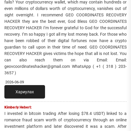
fails? Your cryptocurrency wallet, which may contain hundreds or
even millions of dollars worth of cryptocurrency, vanishes out of
sight overnight. I recommend GEO COORDINATES RECOVERY
HACKER they are the best ever, God Bless GEO COORDINATES
RECOVERY HACKER I’m forever grateful to God for the successful
recovery. I’m so happy I got all my lost money back. For those who
have been robbed of their digital fortunes now have a crypto
guardian to call upon in their time of need. GEO COORDINATES
RECOVERY HACKER gives victims the hope that all is not lost. You
can also reach them on via Email: Email:
geovcoordinateshacker@gmail.com WhatsApp ( +1 ( 318 ) 203-
3657 )
2026-06-09
Хариулах
Kimberly Hebert:
I invested in bitcoin trading After losing $78.4 USDT) linked to a
romance fraud scam worth of cryptocurrency through an online
investment platform and later discovered it was a scam. After