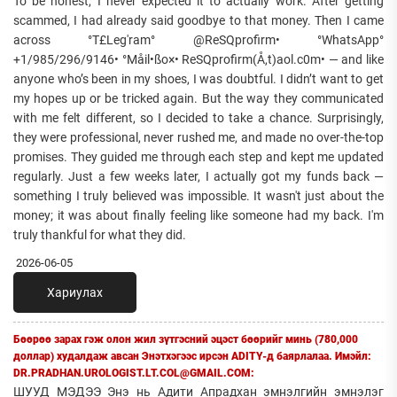
To be honest, I never expected it to actually work. After getting
scammed, I had already said goodbye to that money. Then I came
across °T£Leg'ram° @ReSQprofirm• °WhatsApp°
+1/985/296/9146• °Måil•ßo×• ReSQprofirm(Å,t)aol.c0m• — and like
anyone who’s been in my shoes, I was doubtful. I didn’t want to get
my hopes up or be tricked again. But the way they communicated
with me felt different, so I decided to take a chance. Surprisingly,
they were professional, never rushed me, and made no over-the-top
promises. They guided me through each step and kept me updated
regularly. Just a few weeks later, I actually got my funds back —
something I truly believed was impossible. It wasn't just about the
money; it was about finally feeling like someone had my back. I'm
truly thankful for what they did.
2026-06-05
Хариулах
Бөөрөө зарах гэж олон жил зүтгэсний эцэст бөөрийг минь (780,000
доллар) худалдаж авсан Энэтхэгээс ирсэн ADITY-д баярлалаа. Имэйл:
DR.PRADHAN.UROLOGIST.LT.COL@GMAIL.COM:
ШУУД МЭДЭЭ Энэ нь Адити Апрадхан эмнэлгийн эмнэлэг