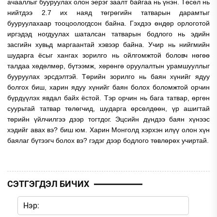
ачааллыг бууруулах олон эерэг заалт байгаа нь үнэн. Төсөл нь
нийтдээ 2.7 их наяд төгрөгийн татварын дарамтыг
бууруулахаар тооцоологдсон байна. Гэхдээ өндөр орлоготой
иргэдэд ногдуулах шаталсан татварын бодлого нь эдийн
засгийн хувьд маргаантай хэвээр байна. Учир нь нийгмийн
шударга ёсыг хангах зорилго нь ойлгомжтой боловч нөгөө
талдаа хөдөлмөр, бүтээмж, хөрөнгө оруулалтын урамшууллыг
бууруулах эрсдэлтэй. Төрийн зорилго нь баян хүнийг ядуу
болгох биш, харин ядуу хүнийг баян болох боломжтой орчин
бүрдүүлэх явдал байх ёстой. Тэр орчин нь бага татвар, өргөн
суурьтай татвар төлөгчид, шударга өрсөлдөөн, үр ашигтай
төрийн үйлчилгээ дээр тогтдог. Эцсийн дүндээ баян хүнээс
хэдийг авах вэ? биш юм. Харин Монголд хэрхэн илүү олон хүн
баялаг бүтээгч болох вэ? гэдэг дээр бодлого төвлөрөх учиртай.
СЭТГЭГДЭЛ БИЧИХ