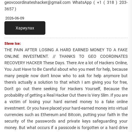
geovcoordinateshacker@gmail.com WhatsApp ( +1 ( 318 ) 203-
3657 )
2026-06-09
Хариулах
Steve Ice:
THE PAIN AFTER LOSING A HARD EARNED MONEY TO A FAKE
ONLINE INVESTMENT. // THANKS TO GEO COORDINATES
RECOVERY HACKER These Days. There Are a lot of Hackers Online,
You Just Have to Be Careful about who you meet for help, because
many people now don't know who to ask for help anymore but
there's actually a solution to that which I am giving you for free,
Don't go out there seeking for Hackers Yourself, Because the
probability of getting a Real Hacker Out there Is Very Slim .If you are
a victim of losing your hard earned money to a fake online
investment. Or you have placed your hard-earned money into virtual
currencies such as Ethereum and Bitcoin, putting your faith in the
security of the passwords and private keys safeguarding your
money. But what occurs if a passcode is forgotten or a hard drive