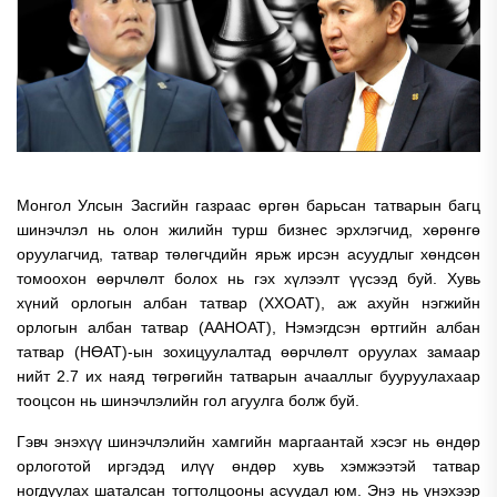
Монгол Улсын Засгийн газраас өргөн барьсан татварын багц
шинэчлэл нь олон жилийн турш бизнес эрхлэгчид, хөрөнгө
оруулагчид, татвар төлөгчдийн ярьж ирсэн асуудлыг хөндсөн
томоохон өөрчлөлт болох нь гэх хүлээлт үүсээд буй. Хувь
хүний орлогын албан татвар (ХХОАТ), аж ахуйн нэгжийн
орлогын албан татвар (ААНОАТ), Нэмэгдсэн өртгийн албан
татвар (НӨАТ)-ын зохицуулалтад өөрчлөлт оруулах замаар
нийт 2.7 их наяд төгрөгийн татварын ачааллыг бууруулахаар
тооцсон нь шинэчлэлийн гол агуулга болж буй.
Гэвч энэхүү шинэчлэлийн хамгийн маргаантай хэсэг нь өндөр
орлоготой иргэдэд илүү өндөр хувь хэмжээтэй татвар
ногдуулах шаталсан тогтолцооны асуудал юм. Энэ нь үнэхээр