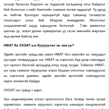
хүчээр багасгах бодлого нь тодорхой хугацаанд тэгш байдлыг
бий болгосон ч нийт баялгийн хэмжээг өсгөж чадаагүй. Үр дүнд
нь нийгэм бүхэлдээ харьцангуй ядуу түвшинд тэгширсэн
тохиолдол олон бий. Мэдээж өнөөдрийн Монголыг
социализмтай шууд харьцуулж болохгүй. Гэвч амжилтыг
шагнах уу, эсвэл дахин хуваарилах уу гэсэн мөнхийн маргаан
энд өрнөж байгаа юм.
НӨАТ ба ХХОАТ-ыг бууруулах нь зөв үү?
Эдийн засгийн хувьд авч үзвэл НӨАТ бол хамгийн их гажуудал
үүсгэдэг татваруудын нэг. НӨАТ нь хэрэглээ бүр дээр нэмэгддэг
тул орлого багатай өрхүүдэд илүү хүнд тусдаг. Тиймээс НӨАТ-
ын хувь хэмжээг бууруулах эсвэл буцаан олголтыг нэмэгдүүлэх
нь хэрэглээг дэмжих, эдийн засгийн эргэлтийг нэмэгдүүлэх
эерэг нөлөөтэй байдаг.
ХХОАТ-ын хувьд ч адил.
Хүн хөдөлмөрлөж олсон орлогоосоо бага татвар төлөх тусам
хуримтлал, хөрөнгө оруулалт, хэрэглээ нэмэгдэх хандлагатай