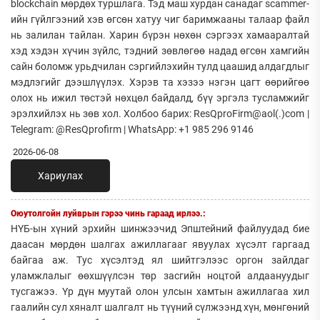
blockchain мөрдөх туршлага. Тэд маш хурдан санадаг scammer-
ийн гүйлгээний хэв өгсөн хатуу чиг баримжааны талаар файл
нь залилан тайлан. Харин бүрэн нөхөн сэргээх хамааралтай
хэд хэдэн хүчин зүйлс, тэдний зөвлөгөө надад өгсөн хамгийн
сайн боломж урьдчилан сэргийлэхийн тулд цаашид алдагдлыг
мэдлэгийг дээшлүүлэх. Хэрэв та хэзээ нэгэн цагт өөрийгөө
олох нь ижил төстэй нөхцөл байдалд, бүү эргэлз тусламжийг
эрэлхийлэх нь зөв хол. Холбоо барих: ResQproFirm@aol(.)com |
Telegram: @ResQprofirm | WhatsApp: +1 985 296 9146
2026-06-08
Хариулах
Оюутолгойн луйврын гэрээ чинь гараад ирлээ.:
НҮБ-ын хүний эрхийн шинжээчид Эпштейний файлуудад бие
даасан мөрдөн шалгах ажиллагааг явуулах хүсэлт гаргаад
байгаа аж. Тус хүсэлтэд ял шийтгэлээс оргон зайлдаг
уламжлалыг өөхшүүлсэн төр засгийн ноцтой алдаануудыг
тусгажээ. Үр дүн муутай олон улсын хамтын ажиллагаа хил
гаалийн сул хяналт шалгалт нь түүний сүлжээнд хүн, мөнгөний