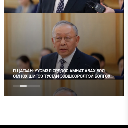
П.ЦАГААН: ҮҮСМЭЛ ОРДООС АМНАТ АВАХ БОЛ
ӨМНӨХ ШИГЭЭ ТУСГАЙ ЗӨВШӨӨРӨЛТЭЙ БОЛГОХ
ХЭРЭГТЭЙ