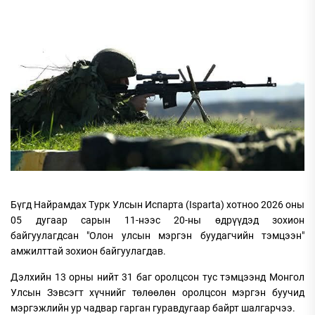
Бүгд Найрамдах Турк Улсын Испарта (Isparta) хотноо 2026 оны
05 дугаар сарын 11-нээс 20-ны өдрүүдэд зохион
байгуулагдсан "Олон улсын мэргэн буудагчийн тэмцээн"
амжилттай зохион байгуулагдав.
Дэлхийн 13 орны нийт 31 баг оролцсон тус тэмцээнд Монгол
Улсын Зэвсэгт хүчнийг төлөөлөн оролцсон мэргэн буучид
мэргэжлийн ур чадвар гарган гуравдугаар байрт шалгарчээ.