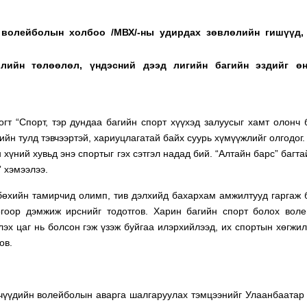
волейболын холбоо /МВХ/-ны удирдах зөвлөлийн гишүүд,
өлийн төлөөлөл, үндэсний дээд лигийн багийн эздийг ө
т “Спорт, тэр дундаа багийн спорт хүүхэд залуусыг хамт олонч 
хийн тулд тэвчээртэй, хариуцлагатай байх суурь хүмүүжлийг олгодог.
үний хувьд энэ спортыг гэх сэтгэл надад бий. “Алтайн барс” багта
” хэмээлээ.
бөхийн тамирчид олимп, тив дэлхийд бахархам амжилтууд гаргаж 
огоор дэмжиж ирснийг тодотгов. Харин багийн спорт болох вол
лэх цаг нь болсон гэж үзэж буйгаа илэрхийлээд, их спортын хөгжи
ов.
йчүүдийн волейболын аварга шалгаруулах тэмцээнийг Улаанбаатар