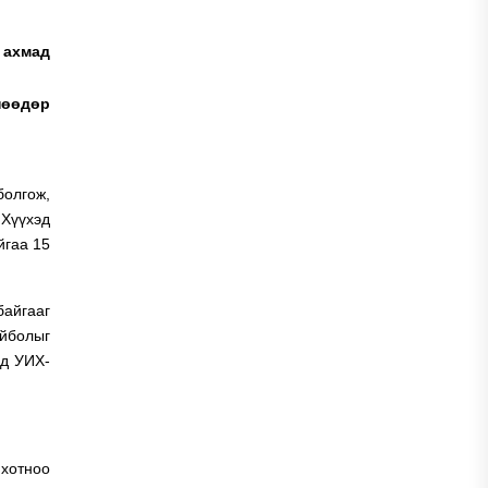
 ахмад
нөөдөр
болгож,
 Хүүхэд
йгаа 15
байгааг
ейболыг
лд УИХ-
 хотноо