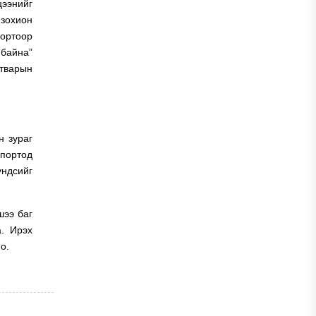
цээнийг
 зохион
портоор
байна”
варын
 зураг
спортод
үндсийг
шээ баг
. Ирэх
о.