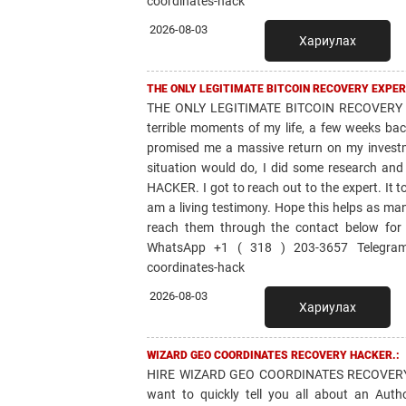
coordinates-hack
2026-08-03
Хариулах
THE ONLY LEGITIMATE BITCOIN RECOVERY EXPER
THE ONLY LEGITIMATE BITCOIN RECOVERY 
terrible moments of my life, a few weeks bac
promised me a massive return on my invest
situation would do, I did some research 
HACKER. I got to reach out to the expert. It 
am a living testimony. Hope this helps as ma
reach them through the contact below for
WhatsApp +1 ( 318 ) 203-3657 Telegram: 
coordinates-hack
2026-08-03
Хариулах
WIZARD GEO COORDINATES RECOVERY HACKER.:
HIRE WIZARD GEO COORDINATES RECOVERY 
want to quickly tell you all about an Aut