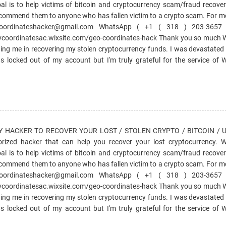
 to help victims of bitcoin and cryptocurrency scam/fraud recover t
commend them to anyone who has fallen victim to a crypto scam. For mo
coordinateshacker@gmail.com WhatsApp ( +1 ( 318 ) 203-3657 
ovcoordinatesac.wixsite.com/geo-coordinates-hack Thank you so muc
me in recovering my stolen cryptocurrency funds. I was devastated 
locked out of my account but I'm truly grateful for the service o
HACKER TO RECOVER YOUR LOST / STOLEN CRYPTO / BITCOIN / US
horized hacker that can help you recover your lost cryptocurrency
 to help victims of bitcoin and cryptocurrency scam/fraud recover t
commend them to anyone who has fallen victim to a crypto scam. For mo
coordinateshacker@gmail.com WhatsApp ( +1 ( 318 ) 203-3657 
ovcoordinatesac.wixsite.com/geo-coordinates-hack Thank you so muc
me in recovering my stolen cryptocurrency funds. I was devastated 
locked out of my account but I'm truly grateful for the service o