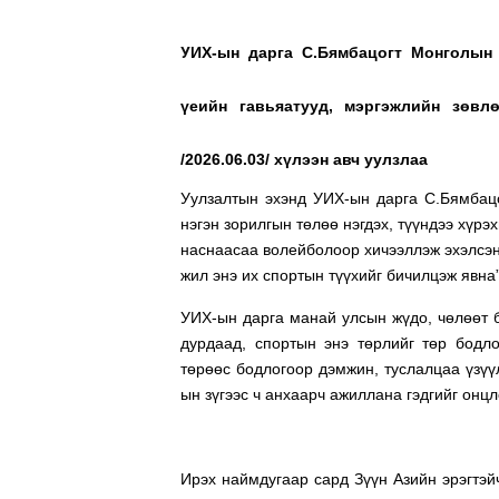
У
ИХ-ын дарга С.Бямбацогт
Монголын 
үеийн гавьяатууд, мэргэжлийн зөвл
/2026.06.03/ хүлээн авч уулзлаа
Уулзалтын эхэнд УИХ-ын дарга С.Бямбацог
нэгэн зорилгын төлөө нэгдэх, түүндээ хүрэ
наснаасаа волейболоор хичээллэж эхэлсэн х
жил энэ их спортын түүхийг бичилцэж явна
УИХ-ын дарга манай улсын жүдо, чөлөөт 
дурдаад, спортын энэ төрлийг төр бодл
төрөөс бодлогоор дэмжин, туслалцаа үзүү
ын зүгээс ч анхаарч ажиллана гэдгийг онцл
Ирэх наймдугаар сард Зүүн Азийн эрэгтэ