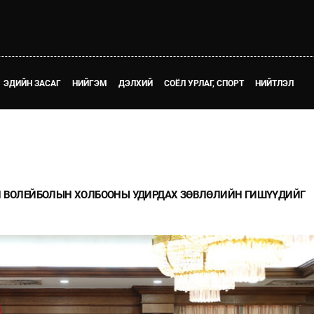
ЭДИЙН ЗАСАГ
НИЙГЭМ
ДЭЛХИЙ
СОЁЛ УРЛАГ, СПОРТ
НИЙТЛЭЛ
Н ВОЛЕЙБОЛЫН ХОЛБООНЫ УДИРДАХ ЗӨВЛӨЛИЙН ГИШҮҮДИЙГ