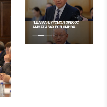
 ҮҮСМЭЛ ОРДООС
Ц.МОНГОЛ: НЭГ ГЭРЭЭГ ГЭМТ
АХ БОЛ ӨМНӨХ
ХЭРЭГ ГЭЭД, НӨГӨӨГ НЬ ОРХИХ
СГАЙ
НЬ ШУДАРГА ЁС УУ?
ЛТЭЙ БОЛГОХ