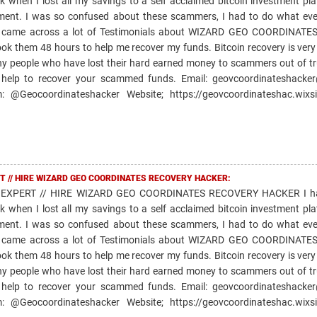
k when I lost all my savings to a self acclaimed bitcoin investment pl
ment. I was so confused about these scammers, I had to do what ev
and came across a lot of Testimonials about WIZARD GEO COORDINAT
took them 48 hours to help me recover my funds. Bitcoin recovery is very
ny people who have lost their hard earned money to scammers out of tr
 help to recover your scammed funds. Email: geovcoordinateshacke
@Geocoordinateshacker Website; https://geovcoordinateshac.wixsi
T // HIRE WIZARD GEO COORDINATES RECOVERY HACKER:
EXPERT // HIRE WIZARD GEO COORDINATES RECOVERY HACKER I ha
k when I lost all my savings to a self acclaimed bitcoin investment pl
ment. I was so confused about these scammers, I had to do what ev
and came across a lot of Testimonials about WIZARD GEO COORDINAT
took them 48 hours to help me recover my funds. Bitcoin recovery is very
ny people who have lost their hard earned money to scammers out of tr
 help to recover your scammed funds. Email: geovcoordinateshacke
@Geocoordinateshacker Website; https://geovcoordinateshac.wixsi