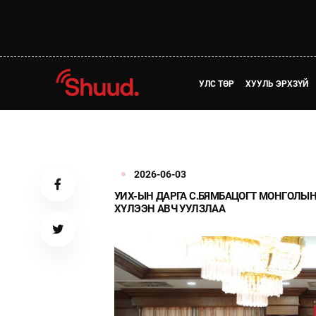
УЛС ТӨР
ХУУЛЬ ЭРХЗҮЙ
2026-06-03
УИХ-ЫН ДАРГА С.БЯМБАЦОГТ МОНГОЛЫ
ХҮЛЭЭН АВЧ УУЛЗЛАА