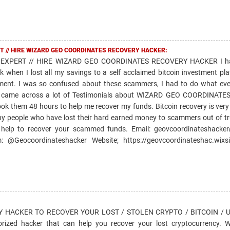
T // HIRE WIZARD GEO COORDINATES RECOVERY HACKER:
EXPERT // HIRE WIZARD GEO COORDINATES RECOVERY HACKER I ha
k when I lost all my savings to a self acclaimed bitcoin investment pl
ment. I was so confused about these scammers, I had to do what ev
and came across a lot of Testimonials about WIZARD GEO COORDINAT
took them 48 hours to help me recover my funds. Bitcoin recovery is very
ny people who have lost their hard earned money to scammers out of tr
 help to recover your scammed funds. Email: geovcoordinateshacke
@Geocoordinateshacker Website; https://geovcoordinateshac.wixsi
HACKER TO RECOVER YOUR LOST / STOLEN CRYPTO / BITCOIN / US
horized hacker that can help you recover your lost cryptocurrency