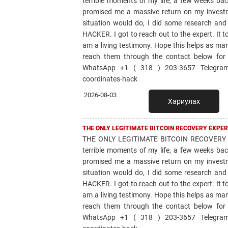
terrible moments of my life, a few weeks bac
promised me a massive return on my invest
situation would do, I did some research 
HACKER. I got to reach out to the expert. It 
am a living testimony. Hope this helps as ma
reach them through the contact below for
WhatsApp +1 ( 318 ) 203-3657 Telegram: 
coordinates-hack
2026-08-03
Хариулах
THE ONLY LEGITIMATE BITCOIN RECOVERY EXPER
THE ONLY LEGITIMATE BITCOIN RECOVERY 
terrible moments of my life, a few weeks bac
promised me a massive return on my invest
situation would do, I did some research 
HACKER. I got to reach out to the expert. It 
am a living testimony. Hope this helps as ma
reach them through the contact below for
WhatsApp +1 ( 318 ) 203-3657 Telegram: 