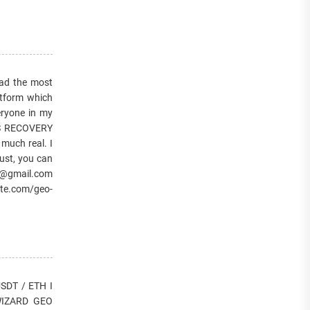
d the most
atform which
eryone in my
ES RECOVERY
 much real. I
ust, you can
r@gmail.com
te.com/geo-
DT / ETH I
. WIZARD GEO