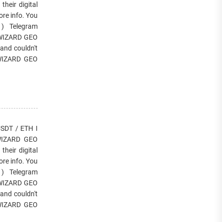
heir digital
re info. You
) Telegram
h WIZARD GEO
and couldn't
f WIZARD GEO
DT / ETH I
. WIZARD GEO
heir digital
re info. You
) Telegram
h WIZARD GEO
and couldn't
f WIZARD GEO