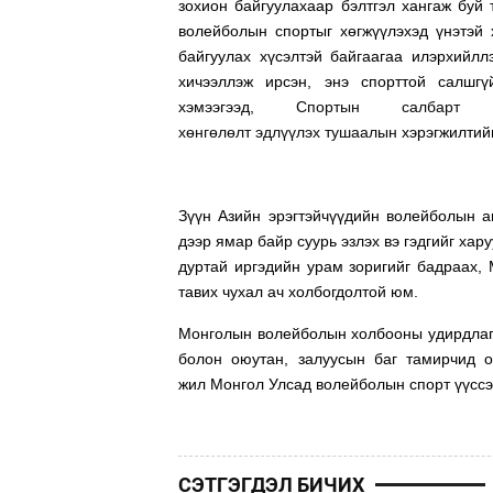
зохион байгуулахаар бэлтгэл хангаж буй
волейболын спортыг хөгжүүлэхэд үнэтэй
байгуулах хүсэлтэй байгаагаа илэрхийл
хичээллэж ирсэн, энэ спорттой салшгү
хэмээгээд,
Спортын салбарт
хөнгөлөлт эдлүүлэх тушаалын
хэрэгжилтий
Зүүн Азийн эрэгтэйчүүдийн волейболын 
дээр ямар байр суурь эзлэх вэ гэдгийг хар
дуртай иргэдийн урам зоригийг бадраах,
тавих чухал ач холбогдолтой юм.
Монголын волейболын холбоо
ны удирдлаг
болон оюутан, залуусын баг тамирчид 
жил
Монгол Улсад волейболын спорт үүссэ
СЭТГЭГДЭЛ БИЧИХ