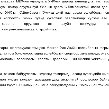
 талаараа МВХ-ны удирдлага УИХ-ын даргад танилцуулж, тус тэм
 хувь нэмэр оруулж буй УИХ-ын дарга С.Бямбацогтын ивээл дор
лээ. УИХ-ын С.Бямбацогт "Хүүхэд ахуй наснаасаа волейболын с
й холбоотой хүний хувьд хүсэлтийг баяртайгаар хүлээж авч 
 хөрөнгө оруулсан аж ахуйн нэгжүүдэд тат
г хангуулж ажиллахаа илэрхийллээ.
аварга шалгаруулах
тэмцээн
Монгол Улс Азийн волейболын газрын
уулах
том
боломж
оос гадна волейболын спортоор хичээллэдэг, энэ 
 Монголын волейболын спортын дараагийн 100 жилийн хөгжлийн 
а, зохион байгуулалтын хүрээнд тамирчид, насанд хүрэгчдийн шиг
олон улсын тэмцээн уралдаануудад амжилттай оролцсоор байна
ний түүхт 100 жилийн ой, МВХ байгуулагдсаны 70 жилийн ой тохион