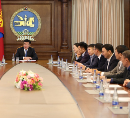
НИЙСЛЭЛД ШАХМАЛ ТҮЛШ
П.ЦАГААН:
20
БОРЛУУЛАХ 435 ЦЭГ
АМНАТ АВ
АЖИЛЛАНА
ШИГЭЭ ТУ
ЗӨВШӨӨРӨ
ХЭРЭГТЭЙ