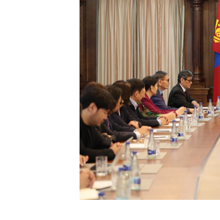
ТӨЛӨӨЛӨГЧИЙН ГАЗАРТ
ОРЛОГО ШИЛЖҮҮЛСЭН БОЛ 
ХУВИАР ТАТВАР СУУТГАНА