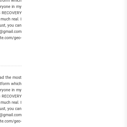
atform which
eryone in my
ES RECOVERY
 much real. I
ust, you can
r@gmail.com
te.com/geo-
d the most
atform which
eryone in my
ES RECOVERY
 much real. I
ust, you can
r@gmail.com
te.com/geo-