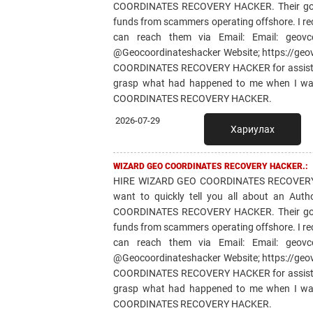
COORDINATES RECOVERY HACKER. Their goal is
funds from scammers operating offshore. I re
can reach them via Email: Email: geov
@Geocoordinateshacker Website; https://ge
COORDINATES RECOVERY HACKER for assisting 
grasp what had happened to me when I was 
COORDINATES RECOVERY HACKER.
2026-07-29
Хариулах
WIZARD GEO COORDINATES RECOVERY HACKER.:
HIRE WIZARD GEO COORDINATES RECOVERY 
want to quickly tell you all about an Aut
COORDINATES RECOVERY HACKER. Their goal is
funds from scammers operating offshore. I re
can reach them via Email: Email: geov
@Geocoordinateshacker Website; https://ge
COORDINATES RECOVERY HACKER for assisting 
grasp what had happened to me when I was 
COORDINATES RECOVERY HACKER.