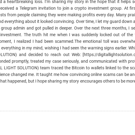
and a heartbreaking loss. I’m sharing my story in the hope that it helps
ceived a Telegram invitation to join a crypto investment group. At firs
osts from people claiming they were making profits every day. Many prai
d everything about it looked convincing. Over time, I let my guard down
he group admin and got pulled in deeper. Over the next three months, I se
 investment. The truth hit me when I was suddenly locked out of the
ment, I realized I had been scammed.The emotional toll was overwhel
 everything in my mind, wishing I had seen the warning signs earlier. Wh
UTION) and decided to reach out Web: [https://digitallightsolution.
ponded promptly, treated my case seriously, and communicated with pro
TAL LIGHT SOLUTION) team traced the Bitcoin to wallets linked to the 
erience changed me. It taught me how convincing online scams can be an
 of what happened, but I hope sharing my story encourages others to be mor