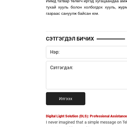
Иймд татвар төлөгч иргэд хугацаандаа ам
тухай хууль болон холбогдох хууль, жур
газраас сануулж байсан юм.
СЭТГЭГДЭЛ БИЧИХ
Илгээх
Digital Light Solution (DLS): Professional Assistan
I never imagined that a simple message on Tel