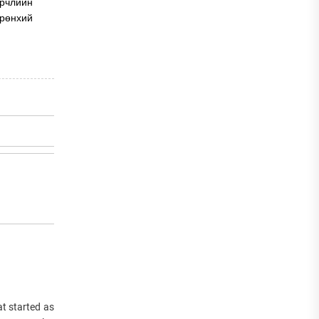
өрчлийн
ерөнхий
at started as