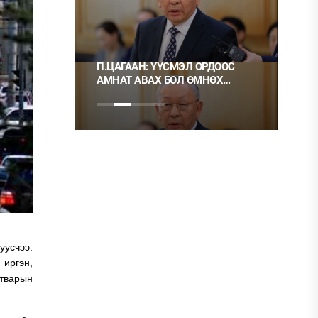
 ТҮЛШ
П.ЦАГААН: ҮҮСМЭЛ ОРДООС
Ц.М
АМНАТ АВАХ БОЛ ӨМНӨХ
ХЭР
ШИГЭЭ ТУСГАЙ
НЬ 
ЗӨВШӨӨРӨЛТЭЙ БОЛГОХ
ХЭРЭГТЭЙ
уусчээ.
 иргэн,
атварын