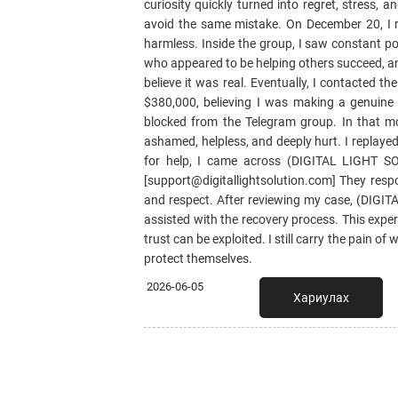
curiosity quickly turned into regret, stress, 
avoid the same mistake. On December 20, I re
harmless. Inside the group, I saw constant p
who appeared to be helping others succeed, an
believe it was real. Eventually, I contacted t
$380,000, believing I was making a genuine
blocked from the Telegram group. In that mo
ashamed, helpless, and deeply hurt. I replayed
for help, I came across (DIGITAL LIGHT SOL
[support@digitallightsolution.com] They res
and respect. After reviewing my case, (DIGI
assisted with the recovery process. This exp
trust can be exploited. I still carry the pain
protect themselves.
2026-06-05
Хариулах