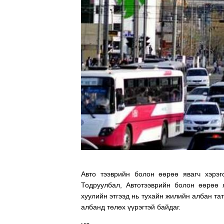
Авто тээврийн болон өөрөө явагч хэрэг
Тодруулбал, Автотээврийн болон өөрөө я
хуулийн этгээд нь тухайн жилийн албан та
албанд төлөх үүрэгтэй байдаг.