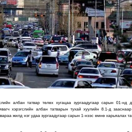
ТӨЛӨӨЛӨГЧИЙН ГАЗАРТ
НИЙСЛЭЛД ШАХМАЛ
ОРЛОГО ШИЛЖҮҮЛСЭН БОЛ 20
БОРЛУУЛАХ 435 ЦЭГ
ХУВИАР ТАТВАР СУУТГАНА
АЖИЛЛАНА
слийн албан татвар төлөх хугацаа зургаадугаар сарын 01-нд д
вагч хэрэгслийн албан татварын тухай хуулийн 8.1-д зааснаар
твараа жилд нэг удаа зургаадугаар сарын 1-нээс өмнө харьяалах т