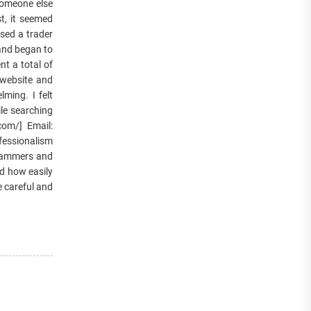
 someone else
t, it seemed
sed a trader
 and began to
nt a total of
 website and
ming. I felt
ile searching
com/] Email:
fessionalism
scammers and
d how easily
e careful and