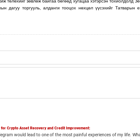
жиж төлөхийг зөвлөж байгаа бөгөөд хугацаа хэтэрсэн тохиолдолд З
мын дагуу торгууль, алданги тооцох нөхцөл үүсэхийг Татварын 
ce for Crypto Asset Recovery and Credit Improvement:
egram would lead to one of the most painful experiences of my life. Wh