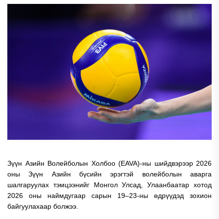
Зүүн Азийн Волейболын Холбоо (EAVA)-ны шийдвэрээр 2026
оны Зүүн Азийн бүсийн эрэгтэй волейболын аварга
шалгаруулах тэмцээнийг Монгол Улсад, Улаанбаатар хотод
2026 оны наймдугаар сарын 19–23-ны өдрүүдэд зохион
байгуулахаар болжээ.