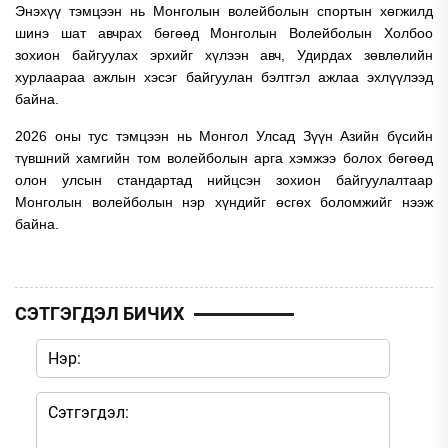
Энэхүү тэмцээн нь Монголын волейболын спортын хөгжилд
шинэ шат авчрах бөгөөд Монголын Волейболын Холбоо
зохион байгуулах эрхийг хүлээн авч, Удирдах зөвлөлийн
хурлаараа ажлын хэсэг байгуулан бэлтгэл ажлаа эхлүүлээд
байна.
2026 оны тус тэмцээн нь Монгол Улсад Зүүн Азийн бүсийн
түвшний хамгийн том волейболын арга хэмжээ болох бөгөөд
олон улсын стандартад нийцсэн зохион байгуулалтаар
Монголын волейболын нэр хүндийг өсгөх боломжийг нээж
байна.
СЭТГЭГДЭЛ БИЧИХ