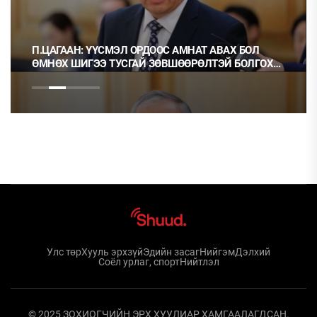
П.ЦАГААН: ҮҮСМЭЛ ОРДООС АМНАТ АВАХ БОЛ
ӨМНӨХ ШИГЭЭ ТУСГАЙ ЗӨВШӨӨРӨЛТЭЙ БОЛГОХ
ХЭРЭГТЭЙ
Улс төр
Хууль эрхзүй
Эдийн засаг
Нийгэм
Дэлхий
Соёл урлаг, спорт
Нийтлэл
© 2025 ЗОХИОГЧИЙН ЭРХ ХУУЛИАР ХАМГААЛАГДСАН.