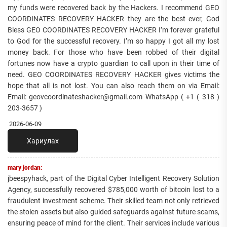
my funds were recovered back by the Hackers. I recommend GEO
COORDINATES RECOVERY HACKER they are the best ever, God
Bless GEO COORDINATES RECOVERY HACKER I’m forever grateful
to God for the successful recovery. I’m so happy I got all my lost
money back. For those who have been robbed of their digital
fortunes now have a crypto guardian to call upon in their time of
need. GEO COORDINATES RECOVERY HACKER gives victims the
hope that all is not lost. You can also reach them on via Email:
Email: geovcoordinateshacker@gmail.com WhatsApp ( +1 ( 318 )
203-3657 )
2026-06-09
Хариулах
mary jordan:
jbeespyhack, part of the Digital Cyber Intelligent Recovery Solution
Agency, successfully recovered $785,000 worth of bitcoin lost to a
fraudulent investment scheme. Their skilled team not only retrieved
the stolen assets but also guided safeguards against future scams,
ensuring peace of mind for the client. Their services include various