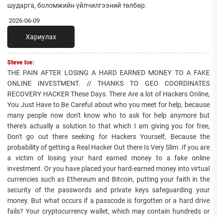
шударга, боломжийн үйлчилгээний төлбөр.
2026-06-09
Хариулах
Steve Ice:
THE PAIN AFTER LOSING A HARD EARNED MONEY TO A FAKE
ONLINE INVESTMENT. // THANKS TO GEO COORDINATES
RECOVERY HACKER These Days. There Are a lot of Hackers Online,
You Just Have to Be Careful about who you meet for help, because
many people now don't know who to ask for help anymore but
there's actually a solution to that which I am giving you for free,
Don't go out there seeking for Hackers Yourself, Because the
probability of getting a Real Hacker Out there Is Very Slim .If you are
a victim of losing your hard earned money to a fake online
investment. Or you have placed your hard-earned money into virtual
currencies such as Ethereum and Bitcoin, putting your faith in the
security of the passwords and private keys safeguarding your
money. But what occurs if a passcode is forgotten or a hard drive
fails? Your cryptocurrency wallet, which may contain hundreds or