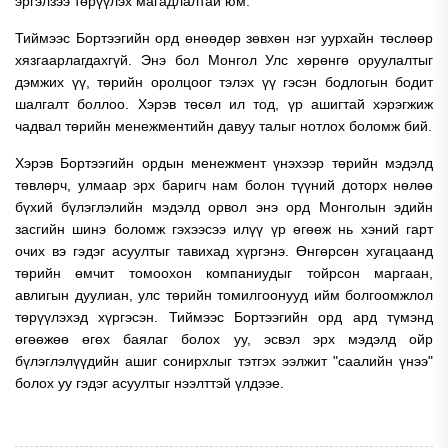
эргэлзээ төрүүлэх магадлалтай юм.
Тиймээс Бортээгийн орд өнөөдөр зөвхөн нэг уурхайн төслөөр
хязгаарлагдахгүй. Энэ бол Монгол Улс хөрөнгө оруулалтыг
дэмжих үү, төрийн оролцоог тэлэх үү гэсэн бодлогын бодит
шалгалт боллоо. Хэрэв төсөл ил тод, үр ашигтай хэрэгжиж
чадвал төрийн менежментийн давуу талыг нотлох боломж бий.
Хэрэв Бортээгийн ордын менежмент үнэхээр төрийн мэдэлд
төвлөрч, улмаар эрх баригч нам болон түүний доторх нөлөө
бүхий бүлэглэлийн мэдэлд орвол энэ орд Монголын эдийн
засгийн шинэ боломж гэхээсээ илүү үр өгөөж нь хэний гарт
очих вэ гэдэг асуултыг тавихад хүргэнэ. Өнгөрсөн хугацаанд
төрийн өмчит томоохон компаниудыг тойрсон маргаан,
авлигын дуулиан, улс төрийн томилгоонууд ийм болгоомжлол
төрүүлэхэд хүргэсэн. Тиймээс Бортээгийн орд ард түмэнд
өгөөжөө өгөх баялаг болох уу, эсвэл эрх мэдэлд ойр
бүлэглэлүүдийн ашиг сонирхлыг тэтгэх ээлжит "саалийн үнээ"
болох уу гэдэг асуултыг нээлттэй үлдээе.