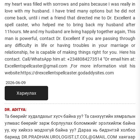
my heart was filled with sorrows and pains because I was really in
love with my husband. I have tried many options but he did not
come back, until i met a friend that directed me to Dr. Excellent a
spell caster, who helped me to bring back my husband after
11hours. Me and my husband are living happily together again, This
man is powerful, contact Dr. Excellent if you are passing through
any difficulty in life or having troubles in your marriage or
relationship, he is capable of making things right for you. Here his
contact. Call/WhatsApp him at: +2348084273514 "Or email him at:
Excellentspellcaster@gmail.com ,For more information visit his
website:https://drexcellentspellcaster.godaddysites.com
2026-06-09
Хариулах
DR. ADITYA:
Та бөөрийг худалдахыг хүсч байна уу? Та санхүүгийн хямралын
улмаас бөөрийг зарж борлуулах боломжийг эрэлхийлж байна
уу, юу хийхээ мэдэхгүй байна уу? Дараа нь бидэнтэй холбоо
бариад DR.PRADHAN.UROLOGIST.LT.COL@GMAIL.COM хаягаар