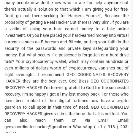
many people now don't know who to ask for help anymore but
there's actually a solution to that which I am giving you for free,
Don't go out there seeking for Hackers Yourself, Because the
probability of getting a Real Hacker Out there Is Very Slim .If you are
a victim of losing your hard earned money to a fake online
investment. Or you have placed your hard-earned money into virtual
currencies such as Ethereum and Bitcoin, putting your faith in the
security of the passwords and private keys safeguarding your
money. But what occurs if a passcode is forgotten or a hard drive
fails? Your cryptocurrency wallet, which may contain hundreds or
even millions of dollars worth of cryptocurrency, vanishes out of
sight overnight. I recommend GEO COORDINATES RECOVERY
HACKER they are the best ever, God Bless GEO COORDINATES
RECOVERY HACKER I’m forever grateful to God for the successful
recovery. I’m so happy I got all my lost money back. For those who
have been robbed of their digital fortunes now have a crypto
guardian to call upon in their time of need. GEO COORDINATES
RECOVERY HACKER gives victims the hope that all is not lost. You
can also reach them on via Email: Email:
geovcoordinateshacker@gmail.com WhatsApp ( +1 ( 318 ) 203-