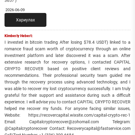
3657 )
2026-06-09
Хариулах
Kimberly Hebert:
I invested in bitcoin trading After losing $78.4 USDT) linked to a
romance fraud scam worth of cryptocurrency through an online
investment platform and later discovered it was a scam. After
extensive research for recovery options, I contacted CAPITAL
CRYPTO RECOVER based on positive client reviews and
recommendations. Their professional security team guided me
through the recovery process using advanced technology, and I
was able to recover my lost cryptocurrency successfully. I am truly
grateful for their support and assistance during such a difficult
experience. I will advise you to contact CAPITAL CRYPTO RECOVER
helped me recover my funds. For anyone facing similar issues,
Website: https://recovercapital.wixsite.com/capital-crypto-rec-1
Email: Capitalcryptorecover@zohomail.com Telegram:
@Capitalcryptorecover Contact: Recoverycapital@fastservice.com
Call/Text Number: +1 (336) 390-6684