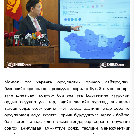
Монгол Улс хөрөнгө оруулалтын орчноо сайжруулах,
бизнесийн эрх чөлөөг өргөжүүлэх зорилго бүхий томоохон эрх
зүйн шинэчлэл эхлүүлж буй энэ үед Бортээгийн нүүрсний
ордын асуудал улс төр, эдийн засгийн хүрээнд анхаарал
татсан сэдэв болж байна. Нэг талаас Засгийн газар хөрөнгө
оруулагчдад илүү нээлттэй орчин бүрдүүлэхээ зарлаж байгаа
бол нөгөө талаас олон улсын тендерээр хөрөнгө оруулагч
сонгох ажиллагаа амжилтгүй болж, төслийн менежментийг