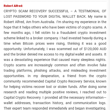
Robert Alfred:
CRYPTO SCAM RECOVERY SUCCESSFUL – A TESTIMONIAL OF
LOST PASSWORD TO YOUR DIGITAL WALLET BACK. My name is
Robert Alfred, Am from Australia. I’m sharing my experience in the
hope that it helps others who have been victims of crypto scams. A
few months ago, I fell victim to a fraudulent crypto investment
scheme linked to a broker company. I had invested heavily during a
time when Bitcoin prices were rising, thinking it was a good
opportunity. Unfortunately, I was scammed out of $120,000 AUD
and the broker denied me access to my digital wallet and assets. It
was a devastating experience that caused many sleepless nights.
Crypto scams are increasingly common and often involve fake
trading platforms, phishing attacks, and misleading investment
opportunities. In my desperation, a friend from the crypto
community recommended Capital Crypto Recovery Service, known
for helping victims recover lost or stolen funds. After doing some
research and reading multiple positive reviews, I reached out to
Capital Crypto Recovery. I provided all the necessary information—
wallet addresses, transaction history, and communication logs.
Their expert team responded immediately and began investigating.