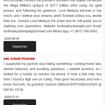
who provided me with the precise 6 numbers that helped me secure
the Mega Millions jackpot of $277 million after using his spell
powers and following his guidance. Lord Meduza services is top
notch, and I believe your dreams aren't finished unless you decide
they are. Contact Lord Meduza the priest and he will assist you in
realizing your aspirations. Website: lordmeduzatemple.com Email:
lordmeduzatemple@hotmail.com Whats App: +1 (807) 798-3042.
2026-08-04
Хариулах
ANIL KUMAR PRADHAN:
I suspected my partner was hiding something—coming home late,
distant behavior, and avoiding questions. I needed answers, so I
looked for a hacker to monitor his phone. It took a few tries, but
then I found a legit one on a blog. They gave me access, and now I
know the truth. So grateful! Contact OMEGACRYPTORECOVERY @
GM AIL CO M
2026-07-31
Хариулах