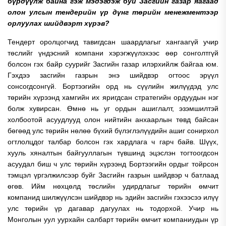
бүрдүүлж байна гэж мэдэгдэж буй Засгийн газар яагаад
олон улсын тендерийн үр дүнг төрийн менежментээр
орлуулах шийдвэрт хүрэв?
Тендерт оролцогчид тавигдсан шаардлагыг хангаагүй учир
төслийг үндэсний компани хэрэгжүүлэхээс өөр сонголтгүй
болсон гэх байр суурийг Засгийн газар илэрхийлж байгаа юм.
Гэхдээ засгийн газрын энэ шийдвэр огтоос эрүүл
сонсогдсонгүй.
Бортээгийн орд нь сүүлийн жилүүдэд улс
төрийн хүрээнд хамгийн их яригдсан стратегийн ордуудын нэг
болж хувирсан. Өмнө нь уг ордын ашиглалт, эзэмшилтэй
холбоотой асуудлууд олон нийтийн анхаарлын төвд байсан
бөгөөд улс төрийн нөлөө бүхий бүлэглэлүүдийн ашиг сонирхол
огтлолцдог талбар болсон гэх хардлага ч гарч байв. Шүүх,
хууль хяналтын байгууллагын түвшинд эцэслэн тогтоогдсон
асуудал биш ч улс төрийн хүрээнд Бортээгийн ордыг тойрсон
тэмцэл үргэлжилсээр буйг Засгийн газрын шийдвэр ч батлаад
өгөв.
Ийм нөхцөлд төслийн удирдлагыг төрийн өмчит
компанид шилжүүлсэн шийдвэр нь эдийн засгийн гэхээсээ илүү
улс төрийн үр дагавар дагуулах нь тодорхой. Учир нь
Монголын уул уурхайн салбарт төрийн өмчит компаниудын үр