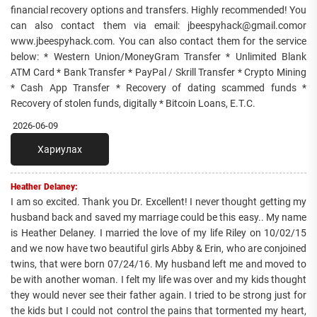
financial recovery options and transfers. Highly recommended! You
can also contact them via email: jbeespyhack@gmail.comor
www.jbeespyhack.com. You can also contact them for the service
below: * Western Union/MoneyGram Transfer * Unlimited Blank
ATM Card * Bank Transfer * PayPal / Skrill Transfer * Crypto Mining
* Cash App Transfer * Recovery of dating scammed funds *
Recovery of stolen funds, digitally * Bitcoin Loans, E.T.C.
2026-06-09
Хариулах
Heather Delaney:
I am so excited. Thank you Dr. Excellent! I never thought getting my
husband back and saved my marriage could be this easy.. My name
is Heather Delaney. I married the love of my life Riley on 10/02/15
and we now have two beautiful girls Abby & Erin, who are conjoined
twins, that were born 07/24/16. My husband left me and moved to
be with another woman. I felt my life was over and my kids thought
they would never see their father again. I tried to be strong just for
the kids but I could not control the pains that tormented my heart,