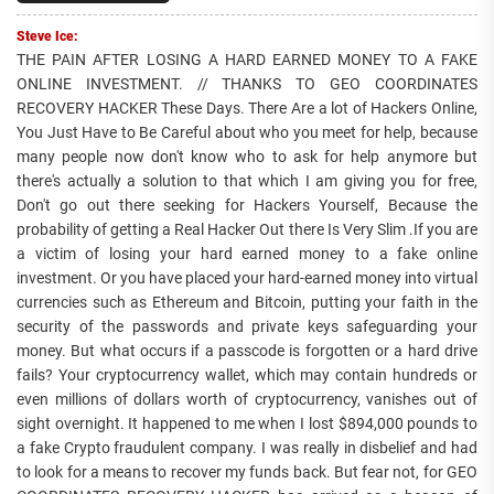
Steve Ice:
THE PAIN AFTER LOSING A HARD EARNED MONEY TO A FAKE
ONLINE INVESTMENT. // THANKS TO GEO COORDINATES
RECOVERY HACKER These Days. There Are a lot of Hackers Online,
You Just Have to Be Careful about who you meet for help, because
many people now don't know who to ask for help anymore but
there's actually a solution to that which I am giving you for free,
Don't go out there seeking for Hackers Yourself, Because the
probability of getting a Real Hacker Out there Is Very Slim .If you are
a victim of losing your hard earned money to a fake online
investment. Or you have placed your hard-earned money into virtual
currencies such as Ethereum and Bitcoin, putting your faith in the
security of the passwords and private keys safeguarding your
money. But what occurs if a passcode is forgotten or a hard drive
fails? Your cryptocurrency wallet, which may contain hundreds or
even millions of dollars worth of cryptocurrency, vanishes out of
sight overnight. It happened to me when I lost $894,000 pounds to
a fake Crypto fraudulent company. I was really in disbelief and had
to look for a means to recover my funds back. But fear not, for GEO