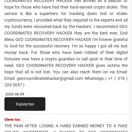
COORDINATES RECOVERY HACKER has arrived as a beacon of
hope for those who have had their hard-earned crypto stolen. This
service is like a superhero for tracking down lost or stolen
cryptocurrency. I provided what they required to the experts and all
my funds were recovered back by the Hackers. I recommend GEO
COORDINATES RECOVERY HACKER they are the best ever, God
Bless GEO COORDINATES RECOVERY HACKER I’m forever grateful
to God for the successful recovery. I’m so happy I got all my lost
money back. For those who have been robbed of their digital
fortunes now have a crypto guardian to call upon in their time of
need. GEO COORDINATES RECOVERY HACKER gives victims the
hope that all is not lost. You can also reach them on via Email:
Email: geovcoordinateshacker@gmail.com WhatsApp ( +1 ( 318 )
203-3657 )
2026-06-09
Хариулах
Steve Ice:
THE PAIN AFTER LOSING A HARD EARNED MONEY TO A FAKE