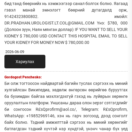
бид танд бөөрнийх нь хэмжээгээр санал болгох болно. Яагаад
гэвэл манай эмнэлэгт бөөрний дутагдалд орж,
91424323800802. имэйл:
DR.PRADHAN.UROLOGIST.LT.COL@GMAIL.COM Yнэ: $780, 000
(Долоон зуун, Наян мянган доллар) IF YOU WANT TO SELL YOUR
KIDNEY $ 780,000 USD CONTACT THIS HOSPITAL EMAIL TO SELL
YOUR KIDNEY FOR MONEY NOW $ 780,000.00
2026-06-09
Хариулах
Gordogost Penchesko:
Би олж тогтоосон найдвартай багийн туслах сэргээх нь миний
хулгайлсан Википедиа, хөдөлж өнгөрсөн өөрийгөө буруутгах
ба бухимдан байгаа мэхлэгдэхгүй гэхэд нь луйврын хөрөнгө
оруулалтын платформ. Уншсаны дараа олон эерэг сэтгэгдлийг
би сонгосон R£sQprofirm@aol.co/, Telegram: R£sQprofirm,
WhatsApp: +19852969146, хэн нь гарч зогсоод, дээд сонголт
байх болно. Тэдний амжилттай сэргээх нь миний хөрөнгийг
батлагдсан тэдний хүчтэй нэр хүндтэй, үнэнч чанар бүх үед