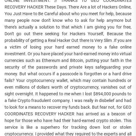
ONLINE INVESTMENT. // THANKS TO GEO COORDINATES
RECOVERY HACKER These Days. There Are a lot of Hackers Online,
You Just Have to Be Careful about who you meet for help, because
many people now don't know who to ask for help anymore but
there's actually a solution to that which I am giving you for free,
Don't go out there seeking for Hackers Yourself, Because the
probability of getting a Real Hacker Out there Is Very Slim .If you are
a victim of losing your hard earned money to a fake online
investment. Or you have placed your hard-earned money into virtual
currencies such as Ethereum and Bitcoin, putting your faith in the
security of the passwords and private keys safeguarding your
money. But what occurs if a passcode is forgotten or a hard drive
fails? Your cryptocurrency wallet, which may contain hundreds or
even millions of dollars worth of cryptocurrency, vanishes out of
sight overnight. It happened to me when I lost $894,000 pounds to
a fake Crypto fraudulent company. I was really in disbelief and had
to look for a means to recover my funds back. But fear not, for GEO
COORDINATES RECOVERY HACKER has arrived as a beacon of
hope for those who have had their hard-earned crypto stolen. This
service is like a superhero for tracking down lost or stolen
cryptocurrency. I provided what they required to the experts and all