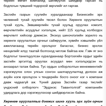
төрийн өмчит компанид шилжүүлэх шийдвэр гарсан нь
бодлогын түвшний тодорхой зөрчлийг ил гаргав.
Засгийн газрын сүүлийн хуралдаанаар Бизнесийн эрх
чөлөөний тухай хуулийн төсөл болон Хөрөнгө оруулалтын
тухай хууль, Зөвшөөрлийн тухай хуульд оруулах нэмэлт,
өөрчлөлтийн асуудлыг хэлэлцэж, нийт 115 хуульд холбогдох
өөрчлөлт хийхээр дэмжсэн. Энэхүү шинэчлэлийн зорилго нь
хөрөнгө оруулалтын орчныг сайжруулж, хувийн хэвшлийн үйл
ажиллагаанд төрийн оролцоог багасгах, бизнес эрхлэх
нөхцөлийг илүү таатай болгоход чиглэж байгаа юм.
Гэвч яг энэ
бодлогыг танилцуулсан хуралдаанаар Бортээгийн ордыг эдийн
засгийн эргэлтэд оруулах асуудал мөн хэлэлцэгдсэн нь
анхаарал татаж байна. Тус ордын олборлолтын менежментийг
хэрэгжүүлэх олон улсын сонгон шалгаруулалтад долоон аж
ахуйн нэгж оролцсон ч тендерийн босго оноог нэг ч компани
давж чадаагүй аж. Үүний дараа Засгийн газар төслийг
үндэсний олборлогч “Эрдэнэс Тавантолгой” компанийн
удирдлага дор хэрэгжүүлэхээр шийдвэрлэсэн байна.
Хөрөнгө оруулалтыг дэмжих шинэ хууль эрх зүйн орчин