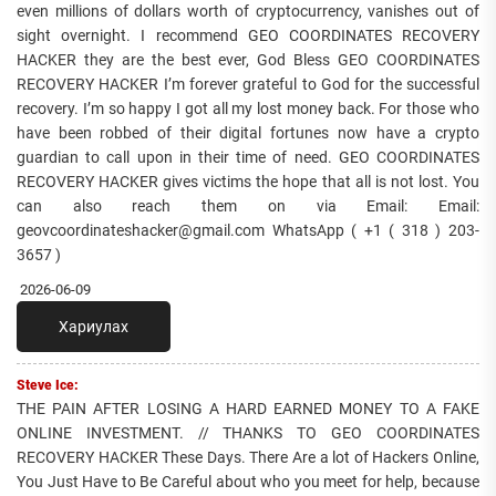
even millions of dollars worth of cryptocurrency, vanishes out of
sight overnight. I recommend GEO COORDINATES RECOVERY
HACKER they are the best ever, God Bless GEO COORDINATES
RECOVERY HACKER I’m forever grateful to God for the successful
recovery. I’m so happy I got all my lost money back. For those who
have been robbed of their digital fortunes now have a crypto
guardian to call upon in their time of need. GEO COORDINATES
RECOVERY HACKER gives victims the hope that all is not lost. You
can also reach them on via Email: Email:
geovcoordinateshacker@gmail.com WhatsApp ( +1 ( 318 ) 203-
3657 )
2026-06-09
Хариулах
Steve Ice:
THE PAIN AFTER LOSING A HARD EARNED MONEY TO A FAKE
ONLINE INVESTMENT. // THANKS TO GEO COORDINATES
RECOVERY HACKER These Days. There Are a lot of Hackers Online,
You Just Have to Be Careful about who you meet for help, because