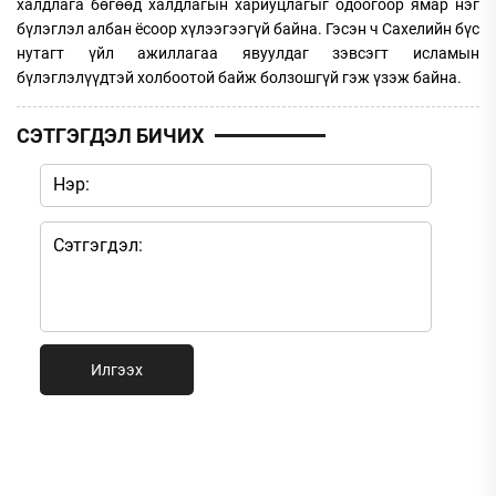
халдлага бөгөөд халдлагын хариуцлагыг одоогоор ямар нэг
бүлэглэл албан ёсоор хүлээгээгүй байна. Гэсэн ч Сахелийн бүс
нутагт үйл ажиллагаа явуулдаг зэвсэгт исламын
бүлэглэлүүдтэй холбоотой байж болзошгүй гэж үзэж байна.
СЭТГЭГДЭЛ БИЧИХ
Илгээх