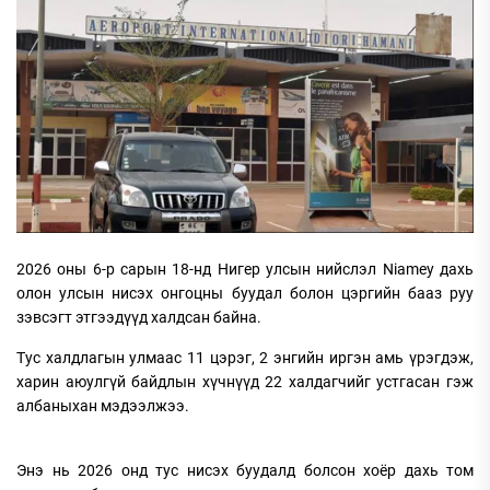
2026 оны 6-р сарын 18-нд Нигер улсын нийслэл Niamey дахь
олон улсын нисэх онгоцны буудал болон цэргийн бааз руу
зэвсэгт этгээдүүд халдсан байна.
Тус халдлагын улмаас 11 цэрэг, 2 энгийн иргэн амь үрэгдэж,
харин аюулгүй байдлын хүчнүүд 22 халдагчийг устгасан гэж
албаныхан мэдээлжээ.
Энэ нь 2026 онд тус нисэх буудалд болсон хоёр дахь том