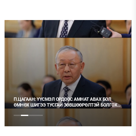
П.ЦАГААН: ҮҮСМЭЛ ОРДООС АМНАТ АВАХ БОЛ
ӨМНӨХ ШИГЭЭ ТУСГАЙ ЗӨВШӨӨРӨЛТЭЙ БОЛГОХ
ХЭРЭГТЭЙ