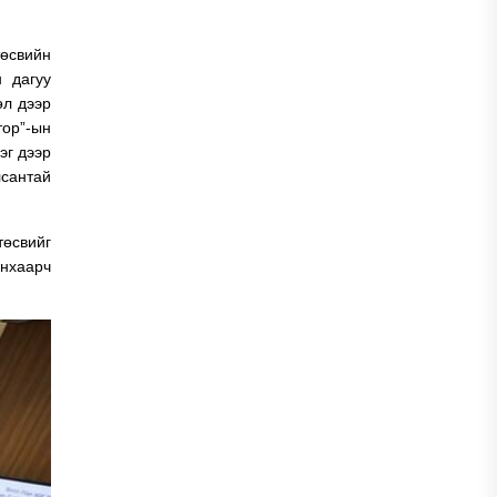
өсвийн
н дагуу
өл дээр
ор”-ын
эг дээр
лсантай
төсвийг
нхаарч