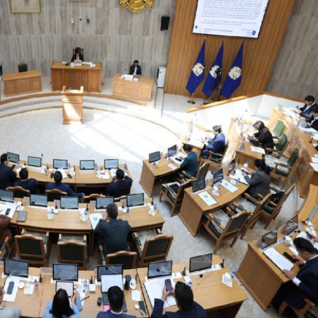
ЛӨГЧИЙН ГАЗАРТ
НИЙСЛЭЛД ШАХМАЛ ТҮЛШ
О ШИЛЖҮҮЛСЭН БОЛ 20
БОРЛУУЛАХ 435 ЦЭГ
Р ТАТВАР СУУТГАНА
АЖИЛЛАНА