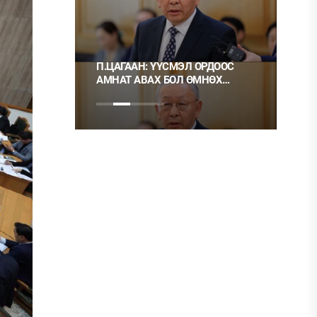
П.ЦАГААН: ҮҮСМЭЛ ОРДООС
Ц.МОНГОЛ: 
АМНАТ АВАХ БОЛ ӨМНӨХ
ХЭРЭГ ГЭЭД
ШИГЭЭ ТУСГАЙ
НЬ ШУДАРГА 
ЗӨВШӨӨРӨЛТЭЙ БОЛГОХ
ХЭРЭГТЭЙ