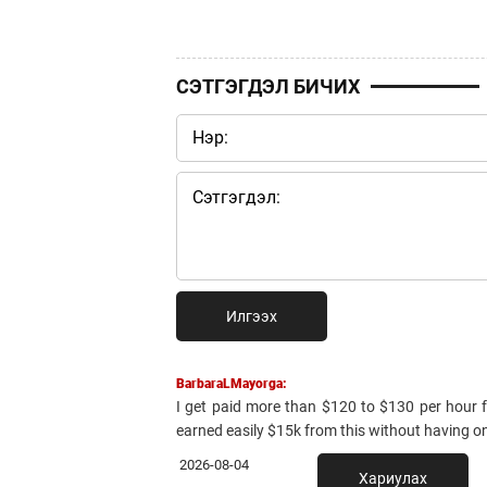
СЭТГЭГДЭЛ БИЧИХ
Илгээх
BarbaraLMayorga:
I get paid more than $120 to $130 per hour fo
earned easily $15k from this without having onl
2026-08-04
Хариулах