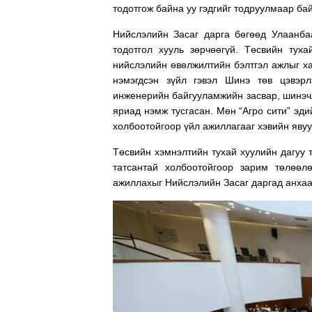
тодотгож байна уу гэдгийг тодруулмаар бай
Нийслэлийн Засаг дарга бөгөөд Улаанба
тодотгол хууль зөрчөөгүй. Төсвийн туха
нийслэлийн өвөлжилтийн бэлтгэл ажлыг ха
нэмэгдсэн зүйл гэвэл Шинэ төв цэвэрл
инженерийн байгууламжийн засвар, шинэч
яриад нэмж тусгасан. Мөн “Агро сити” эд
холбоотойгоор үйл ажиллагааг хэвийн яву
Төсвийн хэмнэлтийн тухай хуулийн дагуу 
татсантай холбоотойгоор зарим төлөө
ажиллахыг Нийслэлийн Засаг даргад анхаа