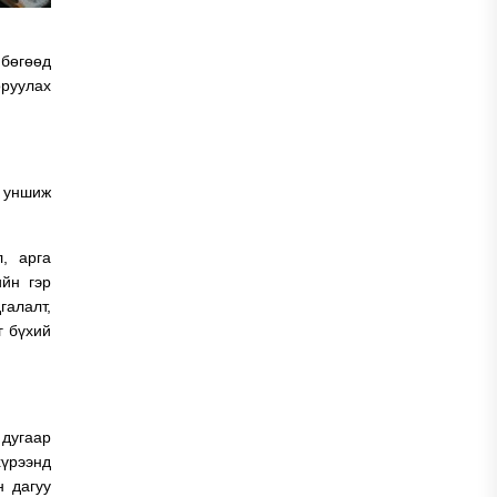
бөгөөд
оруулах
н уншиж
, арга
ийн гэр
галалт,
г бүхий
 дугаар
хүрээнд
н дагуу