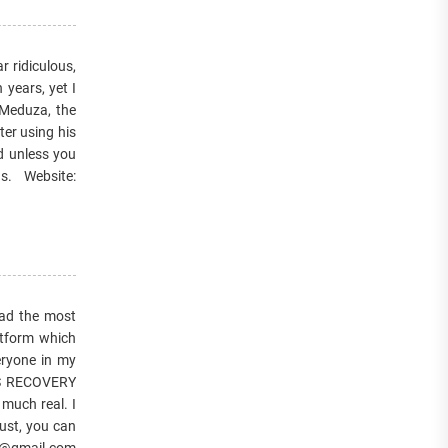
r ridiculous,
 years, yet I
 Meduza, the
ter using his
ed unless you
s. Website:
d the most
atform which
eryone in my
ES RECOVERY
 much real. I
ust, you can
r@gmail.com