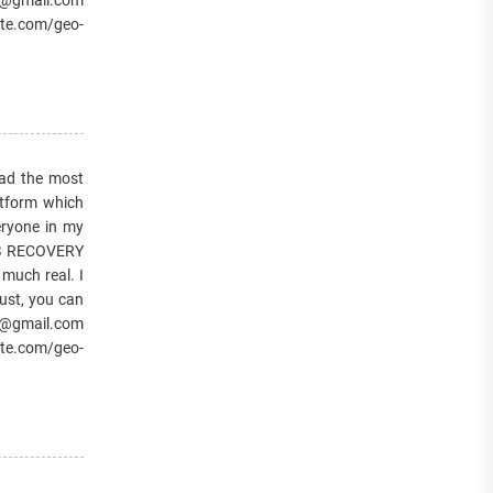
te.com/geo-
d the most
atform which
eryone in my
ES RECOVERY
 much real. I
ust, you can
r@gmail.com
te.com/geo-