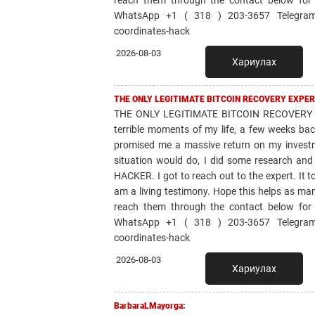
WhatsApp +1 ( 318 ) 203-3657 Telegram: 
coordinates-hack
2026-08-03
Хариулах
THE ONLY LEGITIMATE BITCOIN RECOVERY EXPER
THE ONLY LEGITIMATE BITCOIN RECOVERY 
terrible moments of my life, a few weeks bac
promised me a massive return on my invest
situation would do, I did some research 
HACKER. I got to reach out to the expert. It 
am a living testimony. Hope this helps as ma
reach them through the contact below for
WhatsApp +1 ( 318 ) 203-3657 Telegram: 
coordinates-hack
2026-08-03
Хариулах
BarbaraLMayorga: