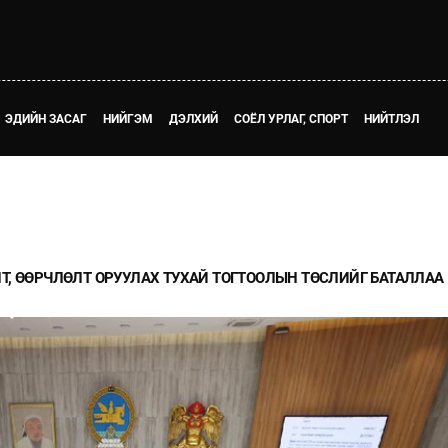
ЭДИЙН ЗАСАГ
НИЙГЭМ
ДЭЛХИЙ
СОЁЛ УРЛАГ, СПОРТ
НИЙТЛЭЛ
Т, ӨӨРЧЛӨЛТ ОРУУЛАХ ТУХАЙ ТОГТООЛЫН ТӨСЛИЙГ БАТАЛЛАА