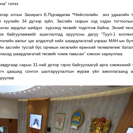
на” гэлээ.
атар хотын Захирагч Б.Пүрэвдагва
“
Нийслэлийн энэ удаагийн т
й хуулийн 34 дүгээр зүйл, Засгийн газрын хэд хэдэн тогтоолы
нгах зардлыг шийдэх хүрээнд төсвийг тодотгож байна. Эхний төс
эх байгууламжийг ашиглалтад оруулсны дагуу “Туул-1 коллект
лэлийн ажлыг цаг алдалгүй хийх шаардлагатай учраас МАН-ын бүл
ийн засгийн тусгай бүс орчмын хөгжлийн ерөнхий төлөвлөгөөг бата
улахад шаардлагатай төсвийг нэмж тавьсан” хэмээн хариуллаа.
тавдугаар сарын 31-ний дотор гэрээ байгуулаагүй арга хэмжээний 
лөгч цаашид сонгон шалгаруулалтын журам үйл ажиллагаанд а
руулав.