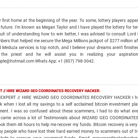
y first home at the beginning of the year. To some, lottery players appea
future. I'm known as Megan Taylor and I have played the lottery for ten
uit of understanding how to win better, I was advised to consult Lord
bers that helped me secure the Mega Millions jackpot of $277 million af
 Meduza services is top notch, and I believe your dreams aren't finish
he priest and he will assist you in realizing your aspiration
ple@hotmail.com Whats App: +1 (807) 798-3042.
T // HIRE WIZARD GEO COORDINATES RECOVERY HACKER:
EXPERT // HIRE WIZARD GEO COORDINATES RECOVERY HACKER I ha
k when I lost all my savings to a self acclaimed bitcoin investment pl
ment. I was so confused about these scammers, I had to do what ev
and came across a lot of Testimonials about WIZARD GEO COORDINAT
took them 48 hours to help me recover my funds. Bitcoin recovery is very
ny people who have lost their hard earned money to scammers out of tr
 help to recover your scammed funds. Email: geovcoordinateshacke