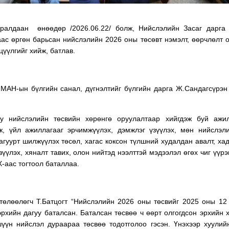
ралдаан өнөөдөр /2026.06.22/ болж, Нийслэлийн Засаг дарга 
ас өргөн барьсан нийслэлийн 2026 оны төсөвт нэмэлт, өөрчлөлт 
цүүлгийг хийж, батлав.
МАН-ын бүлгийн санал, дүгнэлтийг бүлгийн дарга Ж.Сандагсүрэ
у нийслэлийн төсвийн хөрөнгө оруулалтаар хийгдэж буй ажил
ж, үйл ажиллагааг эрчимжүүлэх, дэмжлэг үзүүлэх, мөн нийслэл
гуурт шилжүүлэх төсөл, хагас коксон түлшний худалдан авалт, хад
үлэх, хяналт тавих, олон нийтэд нээлттэй мэдээлэл өгөх чиг үүрэ
-аас тогтоол баталлаа.
төлөөлөгч Т.Батцогт “Нийслэлийн 2026 оны төсвийг 2025 оны 12
рхийн дагуу баталсан. Баталсан төсвөө ч өөрт олгогдсон эрхийн 
үүн нийслэл дураараа төсвөө тодотголоо гэсэн. Үнэхээр хуулий