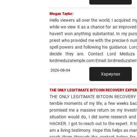
Megan Taylor:
Hello viewers all over the world, I acquired m
while we view it as a chance for an improved 
haven't won anything substantial. In my purs
priest who provided me with the precise 6 num
spell powers and following his guidance. Lord
decide they are. Contact Lord Meduza t
lordmeduzatemple.com Email: lordmeduzatem
2026-08-04
Хариулах
THE ONLY LEGITIMATE BITCOIN RECOVERY EXPER
THE ONLY LEGITIMATE BITCOIN RECOVERY 
terrible moments of my life, a few weeks bac
promised me a massive return on my invest
situation would do, I did some research 
HACKER. I got to reach out to the expert. It 
am a living testimony. Hope this helps as ma
reach them through the contact below for