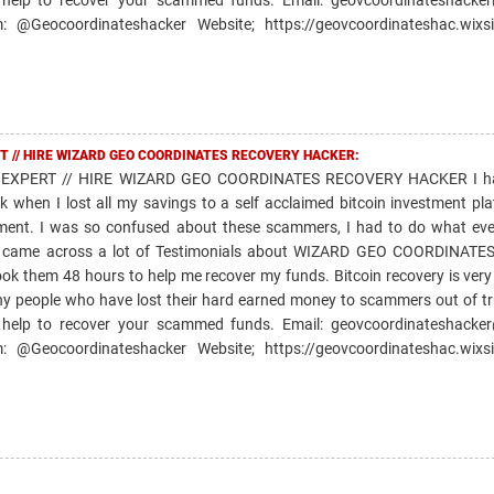
@Geocoordinateshacker Website; https://geovcoordinateshac.wixsi
T // HIRE WIZARD GEO COORDINATES RECOVERY HACKER:
EXPERT // HIRE WIZARD GEO COORDINATES RECOVERY HACKER I ha
k when I lost all my savings to a self acclaimed bitcoin investment pl
ment. I was so confused about these scammers, I had to do what ev
and came across a lot of Testimonials about WIZARD GEO COORDINAT
took them 48 hours to help me recover my funds. Bitcoin recovery is very
ny people who have lost their hard earned money to scammers out of tr
 help to recover your scammed funds. Email: geovcoordinateshacke
@Geocoordinateshacker Website; https://geovcoordinateshac.wixsi