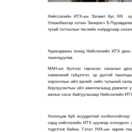
Нийслэлийн ИТХ-ын Ээлжит бус XIII ху
Улаанбаатар хотын Захирагч Б.Пүрэвдагва
тухай тогтоолын төслийн хоёрдугаар хэлэл
Хуралдааны эхэнд Нийслэлийн ИТХ дахь 
танилцуулав.
МАН-ын бүлгээс гаргасан саналын дагу
хэмжээний гүйцэтгэл, үр дүнтэй танилца
хорооллын айл өрхийг хийн түлшний халаа
борлуулалтын үйл ажиллагаанд дэмжлэг үзү
ажлын хэсэг байгуулахаар Нийслэлийн ИТХ
Хэлэлцэж буй асуудалтай холбоотойгоор 
сард нийслэлийн ИТХ хуулиар олгогдсон э
тодотгож байна. Гэтэл УИХ-ын зарим гиш