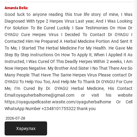
Amanda Bella:
Good luck to anyone reading this true life story of mine, I Was
Diagnosed With type 2 Herpes Virus Last year, And I Was Looking
For Solution To Be Cured Luckily I Saw Testimonies On How Dr
OYAGU Cure Herpes Virus I Decided To Contact Dr OYAGU I
Contacted Him He Prepared A Herbal Medicine Portion And Sent It
To Me, I Started The Herbal Medicine For My Health. He Gave Me
Step By Step Instructions On How To Apply It, When I Applied It As
Instructed, I Was Cured Of This Deadly Herpes Within 2 weeks, I Am
Now Herpes Negative. My Brother And Sister I No That There Are So
Many People That Have The Same Herpes Virus Please contact Dr
OYAGU To Help You Too, And Help Me To Thank Dr OYAGU For Cure
Me, I’m Cured By Dr. OYAGU Herbal Medicine, His Contact
Email:oyaguherbalhome@gmail.com or visit his website
https://oyaguspellcaster.wixsite.com/oyaguherbalhome Or Cell
WhatsApp Number +2348101755322 thank you
2026-07-28
Хариулах