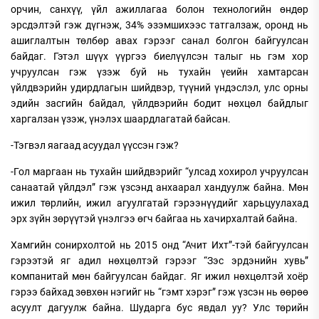
орчин, санхүү, үйл ажиллагаа болон технологийн өндөр
эрсдэлтэй гэж дүгнэж, 34% эзэмшихээс татгалзаж, оронд нь
ашиглалтын төлбөр авах гэрээг санал болгон байгуулсан
байдаг. Гэтэл шүүх үүргээ биелүүлсэн талыг нь гэм хор
учруулсан гэж үзэж буй нь тухайн үеийн хамтарсан
үйлдвэрийн удирдлагын шийдвэр, түүний үндэслэл, улс орны
эдийн засгийн байдал, үйлдвэрийн бодит нөхцөл байдлыг
харгалзан үзэж, үнэлэх шаардлагатай байсан.
-Тэгвэл яагаад асуудал үүссэн гэж?
-Гол маргаан нь тухайн шийдвэрийг “улсад хохирол учруулсан
санаатай үйлдэл” гэж үзсэнд анхаарал хандуулж байна. Мөн
ижил төрлийн, ижил агуулгатай гэрээнүүдийг харьцуулахад
эрх зүйн зөрүүтэй үнэлгээ өгч байгаа нь хачирхалтай байна.
Хамгийн сонирхолтой нь 2015 онд “Ачит Ихт”-тэй байгуулсан
гэрээтэй яг адил нөхцөлтэй гэрээг “Зэс эрдэнийн хувь”
компанитай мөн байгуулсан байдаг. Яг ижил нөхцөлтэй хоёр
гэрээ байхад зөвхөн нэгийг нь “гэмт хэрэг” гэж үзсэн нь өөрөө
асуулт дагуулж байна. Шударга бус явдал уу? Улс төрийн