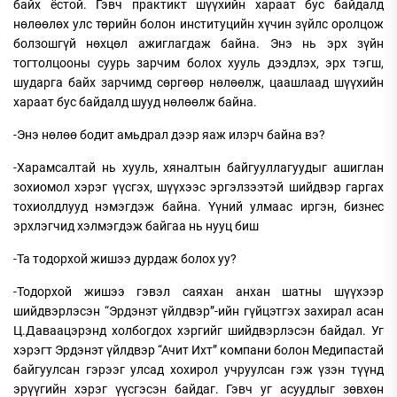
байх ёстой. Гэвч практикт шүүхийн хараат бус байдалд
нөлөөлөх улс төрийн болон институцийн хүчин зүйлс оролцож
болзошгүй нөхцөл ажиглагдаж байна. Энэ нь эрх зүйн
тогтолцооны суурь зарчим болох хууль дээдлэх, эрх тэгш,
шударга байх зарчимд сөргөөр нөлөөлж, цаашлаад шүүхийн
хараат бус байдалд шууд нөлөөлж байна.
-Энэ нөлөө бодит амьдрал дээр яаж илэрч байна вэ?
-Харамсалтай нь хууль, хяналтын байгууллагуудыг ашиглан
зохиомол хэрэг үүсгэх, шүүхээс эргэлзээтэй шийдвэр гаргах
тохиолдлууд нэмэгдэж байна. Үүний улмаас иргэн, бизнес
эрхлэгчид хэлмэгдэж байгаа нь нууц биш
-Та тодорхой жишээ дурдаж болох уу?
-Тодорхой жишээ гэвэл саяхан анхан шатны шүүхээр
шийдвэрлэсэн “Эрдэнэт үйлдвэр”-ийн гүйцэтгэх захирал асан
Ц.Даваацэрэнд холбогдох хэргийг шийдвэрлэсэн байдал. Уг
хэрэгт Эрдэнэт үйлдвэр “Ачит Ихт” компани болон Медипастай
байгуулсан гэрээг улсад хохирол учруулсан гэж үзэн түүнд
эрүүгийн хэрэг үүсгэсэн байдаг. Гэвч уг асуудлыг зөвхөн