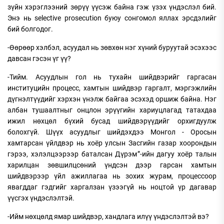
зүйн хэрэглээний зөрүү үүсэж байна гэж үзэх үндэслэл бий.
Энэ нь selective prosecution буюу сонгомол яллах эрсдэлийг
бий болгодог.
-Өөрөөр хэлбэл, асуудал нь зөвхөн нэг хүний буруутай эсэхээс
давсан гэсэн үг үү?
-Тийм. Асуудлын гол нь тухайн шийдвэрийг гаргасан
институцийн процесс, хамтын шийдвэр гаргалт, мэргэжлийн
дүгнэлтүүдийг хэрхэн үнэлж байгаа эсэхэд оршиж байна. Нэг
албан тушаалтныг онцлон эрүүгийн хариуцлагад татахдаа
ижил нөхцөл бүхий бусад шийдвэрүүдийг орхигдуулж
болохгүй. Шүүх асуудлыг шийдэхдээ Монгол - Оросын
хамтарсан үйлдвэр нь хоёр улсын Засгийн газар хоорондын
гэрээ, хэлэлцээрээр баталсан Дүрэм”-ийн дагуу хоёр талын
харилцан зөвшилцсөний үндсэн дээр гарсан хамтын
шийдвэрээр үйл ажиллагаа нь зохих журам, процессоор
явагддаг гэдгийг харгалзан үзээгүй нь ноцтой үр дагавар
үүсгэх үндэслэлтэй.
-Ийм нөхцөлд ямар шийдвэр, хандлага илүү үндэслэлтэй вэ?