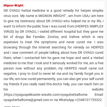
Mignon Wright:
DR OYAGU herbal medicine is a good remedy for herpes simplex
virus cure. My name is MIGNON WRIGHT , am from USA,I am here
to give my testimony about DR OYAGU who helped me in my life, i
want to inform the public how i was cured from (HERPES SIMPLEX
VIRUS) by DR OYAGU, i visited different hospital but they gave me
list of drugs like Familiar, Zovirax, and Valtrex which is very
expensive to treat the symptoms and never cured me. I was
browsing through the Internet searching for remedy on HERPES
and i saw comment of people talking about how DR OYAGU cured
them, when i contacted him he gave me hope and send a Herbal
medicine to me that i took and it seriously worked for me, am a free
person now without any problem, my HERPES result came out
negative, I pray to God to never let me and my family forget you in
our life, am now cured permanently, you can also get your self cured
my friends if you really need this doctor help, you can reach him on
his website
;https://oyaguspellcaster.wixsite.com/oyaguherbalhome Email:
oyaguherbalhome@gmail.com or via WhatsApp +2348101755322