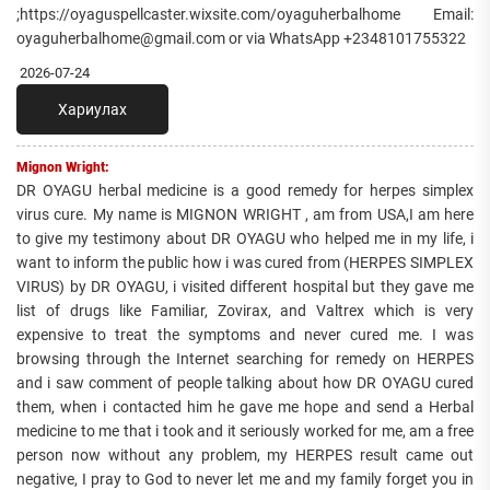
;https://oyaguspellcaster.wixsite.com/oyaguherbalhome Email:
oyaguherbalhome@gmail.com or via WhatsApp +2348101755322
2026-07-24
Хариулах
Mignon Wright:
DR OYAGU herbal medicine is a good remedy for herpes simplex
virus cure. My name is MIGNON WRIGHT , am from USA,I am here
to give my testimony about DR OYAGU who helped me in my life, i
want to inform the public how i was cured from (HERPES SIMPLEX
VIRUS) by DR OYAGU, i visited different hospital but they gave me
list of drugs like Familiar, Zovirax, and Valtrex which is very
expensive to treat the symptoms and never cured me. I was
browsing through the Internet searching for remedy on HERPES
and i saw comment of people talking about how DR OYAGU cured
them, when i contacted him he gave me hope and send a Herbal
medicine to me that i took and it seriously worked for me, am a free
person now without any problem, my HERPES result came out
negative, I pray to God to never let me and my family forget you in