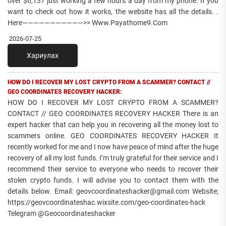
over $6,137 just working a few hours a day from my phone. If you
want to check out how it works, the website has all the details. .
Here———————————>> Www.Payathome9.Com
2026-07-25
Хариулах
HOW DO I RECOVER MY LOST CRYPTO FROM A SCAMMER? CONTACT //
GEO COORDINATES RECOVERY HACKER:
HOW DO I RECOVER MY LOST CRYPTO FROM A SCAMMER?
CONTACT // GEO COORDINATES RECOVERY HACKER There is an
expert hacker that can help you in recovering all the money lost to
scammers online. GEO COORDINATES RECOVERY HACKER It
recently worked for me and I now have peace of mind after the huge
recovery of all my lost funds. I’m truly grateful for their service and I
recommend their service to everyone who needs to recover their
stolen crypto funds. I will advise you to contact them with the
details below. Email: geovcoordinateshacker@gmail.com Website;
https://geovcoordinateshac.wixsite.com/geo-coordinates-hack
Telegram @Geocoordinateshacker