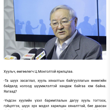
Хуульч, өмгөөлөгч Ц.Монголтой ярилцлаа.
-Та шүүх засаглал, хууль хяналтын байгууллагын өнөөгийн
байдалд нэлээд шүүмжлэлтэй хандаж байгаа юм байна.
Яагаад?
-Үндсэн хуулийн үзэл баримтлалын дагуу хууль тогтоох,
гүйцэтгэх, шүүх эрх мэдэл харилцан хяналттай, бие даасан