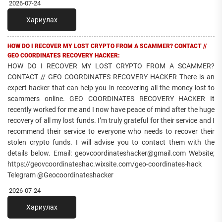
2026-07-24
Хариулах
HOW DO I RECOVER MY LOST CRYPTO FROM A SCAMMER? CONTACT //
GEO COORDINATES RECOVERY HACKER:
HOW DO I RECOVER MY LOST CRYPTO FROM A SCAMMER?
CONTACT // GEO COORDINATES RECOVERY HACKER There is an
expert hacker that can help you in recovering all the money lost to
scammers online. GEO COORDINATES RECOVERY HACKER It
recently worked for me and I now have peace of mind after the huge
recovery of all my lost funds. I’m truly grateful for their service and I
recommend their service to everyone who needs to recover their
stolen crypto funds. I will advise you to contact them with the
details below. Email: geovcoordinateshacker@gmail.com Website;
https://geovcoordinateshac.wixsite.com/geo-coordinates-hack
Telegram @Geocoordinateshacker
2026-07-24
Хариулах