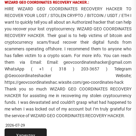
WIZARD GEO COORDINATES RECOVERY HACKER.:
HIRE WIZARD GEO COORDINATES RECOVERY HACKER TO
RECOVER YOUR LOST / STOLEN CRYPTO / BITCOIN / USDT / ETH I
want to quickly tell you all about an Authorized hacker that can help
you recover your lost cryptocurrency. WIZARD GEO COORDINATES
RECOVERY HACKER. Their goal is to help victims of bitcoin and
cryptocurrency scam/fraud recover their digital funds from
scammers operating offshore. I recommend them to anyone who
has fallen victim to a crypto scam. For more info. You can reach
them via Email: Email: geovcoordinateshacker@gmail.com
WhatsApp ( +1 ( 318 ) 203-3657 ) Telegram
@Geocoordinateshacker Website;
https://geovcoordinateshac.wixsite.com/geo-coordinates-hack
Thank you so much WIZARD GEO COORDINATES RECOVERY
HACKER for assisting me in recovering my stolen cryptocurrency
funds. I was devastated and couldn’t grasp what had happened to
me when I was locked out of my account but I’m truly grateful for
the service of WIZARD GEO COORDINATES RECOVERY HACKER.
2026-07-29
Хариулах