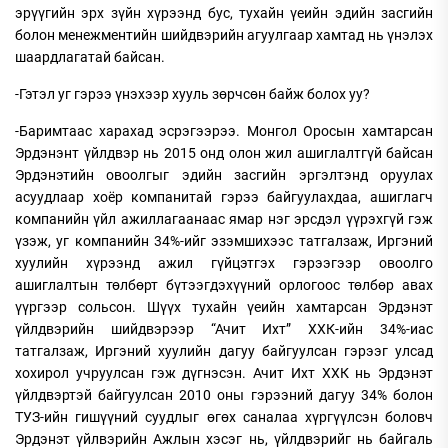
эрүүгийн эрх зүйн хүрээнд бус, тухайн үеийн эдийн засгийн
болон менежментийн шийдвэрийн агуулгаар хамтад нь үнэлэх
шаардлагатай байсан.
-Гэтэл уг гэрээ үнэхээр хууль зөрчсөн байж болох уу?
-Баримтаас харахад эсрэгээрээ. Монгол Оросын хамтарсан
Эрдэнэнт үйлдвэр нь 2015 онд олон жил ашиглалтгүй байсан
Эрдэнэтийн овоолгыг эдийн засгийн эргэлтэнд оруулах
асуудлаар хоёр компанитай гэрээ байгуулахдаа, ашиглагч
компанийн үйл ажиллагаанаас ямар нэг эрсдэл үүрэхгүй гэж
үзэж, уг компанийн 34%-ийг эзэмшихээс татгалзаж, Иргэний
хуулийн хүрээнд ажил гүйцэтгэх гэрээгээр овоолго
ашиглалтын төлбөрт бүтээгдэхүүний орлогоос төлбөр авах
үүргээр сольсон. Шүүх тухайн үеийн хамтарсан Эрдэнэт
үйлдвэрийн шийдвэрээр “Ачит Ихт” ХХК-ийн 34%-иас
татгалзаж, Иргэний хуулийн дагуу байгуулсан гэрээг улсад
хохирол учруулсан гэж дүгнэсэн. Ачит Ихт ХХК нь Эрдэнэт
үйлдвэртэй байгуулсан 2010 оны гэрээний дагуу 34% болон
ТУЗ-ийн гишүүний суудлыг өгөх саналаа хүргүүлсэн боловч
Эрдэнэт үйлвэрийн Ажлын хэсэг нь, үйлдвэрийг нь байгаль