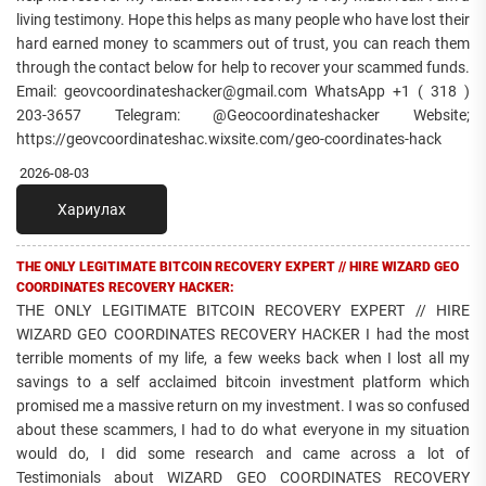
living testimony. Hope this helps as many people who have lost their
hard earned money to scammers out of trust, you can reach them
through the contact below for help to recover your scammed funds.
Email: geovcoordinateshacker@gmail.com WhatsApp +1 ( 318 )
203-3657 Telegram: @Geocoordinateshacker Website;
https://geovcoordinateshac.wixsite.com/geo-coordinates-hack
2026-08-03
Хариулах
THE ONLY LEGITIMATE BITCOIN RECOVERY EXPERT // HIRE WIZARD GEO
COORDINATES RECOVERY HACKER:
THE ONLY LEGITIMATE BITCOIN RECOVERY EXPERT // HIRE
WIZARD GEO COORDINATES RECOVERY HACKER I had the most
terrible moments of my life, a few weeks back when I lost all my
savings to a self acclaimed bitcoin investment platform which
promised me a massive return on my investment. I was so confused
about these scammers, I had to do what everyone in my situation
would do, I did some research and came across a lot of
Testimonials about WIZARD GEO COORDINATES RECOVERY