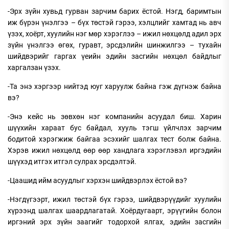
-Эрх зүйн хувьд гурван зарчим барих ёстой. Нэгд, баримтын
иж бүрэн үнэлгээ – бүх төстэй гэрээ, хэлцлийг хамтад нь авч
үзэх, хоёрт, хуулийн нэг мөр хэрэглээ – ижил нөхцөлд адил эрх
зүйн үнэлгээ өгөх, гуравт, эрсдэлийн шинжилгээ – тухайн
шийдвэрийг гаргах үеийн эдийн засгийн нөхцөл байдлыг
харгалзан үзэх.
-Та энэ хэргээр нийтэд юуг харуулж байна гэж дүгнэж байна
вэ?
-Энэ кейс нь зөвхөн нэг компанийн асуудал биш. Харин
шүүхийн хараат бус байдал, хууль тэгш үйлчлэх зарчим
бодитой хэрэгжиж байгаа эсэхийг шалгах тест болж байна.
Хэрэв ижил нөхцөлд өөр өөр хандлага хэрэглэвэл иргэдийн
шүүхэд итгэх итгэл сулрах эрсдэлтэй.
-Цаашид ийм асуудлыг хэрхэн шийдвэрлэх ёстой вэ?
-Нэгдүгээрт, ижил төстэй бүх гэрээ, шийдвэрүүдийг хуулийн
хүрээнд шалгах шаардлагатай. Хоёрдугаарт, эрүүгийн болон
иргэний эрх зүйн заагийг тодорхой ялгах, эдийн засгийн