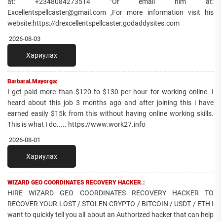
at: +2348084273514 "Or email him at:
Excellentspellcaster@gmail.com ,For more information visit his
website:https://drexcellentspellcaster.godaddysites.com
2026-08-03
Хариулах
BarbaraLMayorga:
I get paid more than $120 to $130 per hour for working online. I
heard about this job 3 months ago and after joining this i have
earned easily $15k from this without having online working skills.
This is what I do..... https://www.work27.info
2026-08-01
Хариулах
WIZARD GEO COORDINATES RECOVERY HACKER.:
HIRE WIZARD GEO COORDINATES RECOVERY HACKER TO
RECOVER YOUR LOST / STOLEN CRYPTO / BITCOIN / USDT / ETH I
want to quickly tell you all about an Authorized hacker that can help