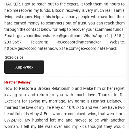
HACKER. I got to reach out to the expert. It took them 48 hours to
help me recover my funds. Bitcoin recovery is very much real. I am a
living testimony. Hope this helps as many people who have lost their
hard earned money to scammers out of trust, you can reach them
through the contact below for help to recover your scammed funds.
Email: geovcoordinateshacker@gmail.com WhatsApp +1 ( 318 )
203-3657 Telegram: @Geocoordinateshacker Website;
https://geovcoordinateshac.wixsite.com/geo-coordinates-hack
2026-08-03
Хариулах
Heather Delaney:
How to Restore a Broken Relationship and Make him or her regret
leaving you and return to you with much love. Thanks to Dr.
Excellent for saving my marriage. My name is Heather Delaney. I
married the love of my life Riley on 10/02/15 and we now have two
beautiful girls Abby & Erin, who are conjoined twins, that were born
07/24/16. My husband left me and moved to be with another
woman. I felt my life was over and my kids thought they would