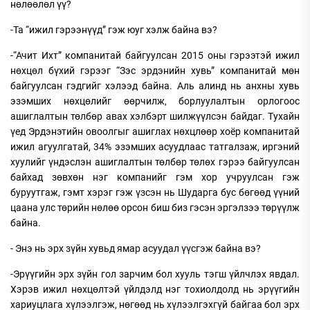
нөлөөлөл үү?
-Та “ижил гэрээнүүд” гэж юуг хэлж байна вэ?
-“Ачит Ихт” компанитай байгуулсан 2015 оны гэрээтэй ижил
нөхцөл бүхий гэрээг “Зэс эрдэнийн хувь” компанитай мөн
байгуулсан гэдгийг хэлээд байна. Аль алинд нь анхны хувь
эзэмших нөхцөлийг өөрчилж, борлуулалтын орлогоос
ашиглалтын төлбөр авах хэлбэрт шилжүүлсэн байдаг. Тухайн
үед Эрдэнэтийн овоолгыг ашиглах нөхцлөөр хоёр компанитай
ижил агуулгатай, 34% эзэмших асуудлаас татгалзаж, иргэний
хуулийг үндэслэн ашиглалтын төлбөр төлөх гэрээ байгуулсан
байхад зөвхөн нэг компанийг гэм хор учруулсан гэж
буруутгаж, гэмт хэрэг гэж үзсэн нь Шударга бус бөгөөд үүний
цаана улс төрийн нөлөө орсон биш биз гэсэн эргэлзээ төрүүлж
байна.
- Энэ нь эрх зүйн хувьд ямар асуудал үүсгэж байна вэ?
-Эрүүгийн эрх зүйн гол зарчим бол хууль тэгш үйлчлэх явдал.
Хэрэв ижил нөхцөлтэй үйлдэлд нэг тохиолдолд нь эрүүгийн
хариуцлага хүлээлгэж, нөгөөд нь хүлээлгэхгүй байгаа бол эрх