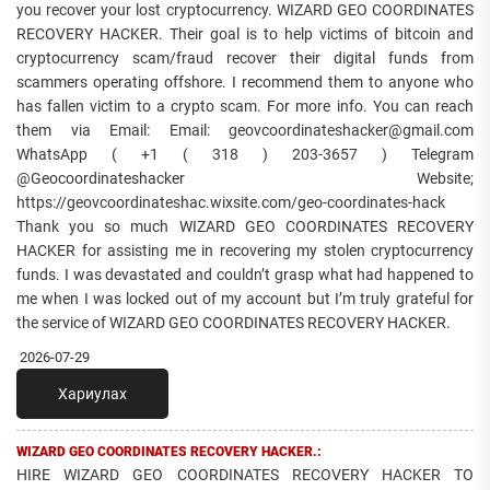
you recover your lost cryptocurrency. WIZARD GEO COORDINATES
RECOVERY HACKER. Their goal is to help victims of bitcoin and
cryptocurrency scam/fraud recover their digital funds from
scammers operating offshore. I recommend them to anyone who
has fallen victim to a crypto scam. For more info. You can reach
them via Email: Email: geovcoordinateshacker@gmail.com
WhatsApp ( +1 ( 318 ) 203-3657 ) Telegram
@Geocoordinateshacker Website;
https://geovcoordinateshac.wixsite.com/geo-coordinates-hack
Thank you so much WIZARD GEO COORDINATES RECOVERY
HACKER for assisting me in recovering my stolen cryptocurrency
funds. I was devastated and couldn’t grasp what had happened to
me when I was locked out of my account but I’m truly grateful for
the service of WIZARD GEO COORDINATES RECOVERY HACKER.
2026-07-29
Хариулах
WIZARD GEO COORDINATES RECOVERY HACKER.:
HIRE WIZARD GEO COORDINATES RECOVERY HACKER TO