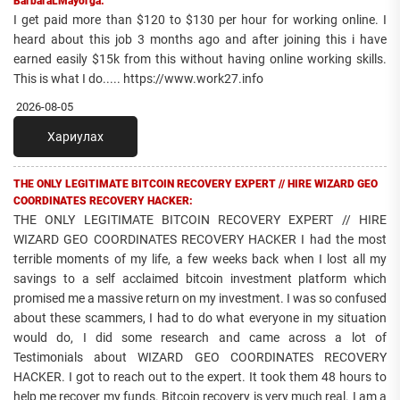
BarbaraLMayorga:
I get paid more than $120 to $130 per hour for working online. I
heard about this job 3 months ago and after joining this i have
earned easily $15k from this without having online working skills.
This is what I do..... https://www.work27.info
2026-08-05
Хариулах
THE ONLY LEGITIMATE BITCOIN RECOVERY EXPERT // HIRE WIZARD GEO
COORDINATES RECOVERY HACKER:
THE ONLY LEGITIMATE BITCOIN RECOVERY EXPERT // HIRE
WIZARD GEO COORDINATES RECOVERY HACKER I had the most
terrible moments of my life, a few weeks back when I lost all my
savings to a self acclaimed bitcoin investment platform which
promised me a massive return on my investment. I was so confused
about these scammers, I had to do what everyone in my situation
would do, I did some research and came across a lot of
Testimonials about WIZARD GEO COORDINATES RECOVERY
HACKER. I got to reach out to the expert. It took them 48 hours to
help me recover my funds. Bitcoin recovery is very much real. I am a