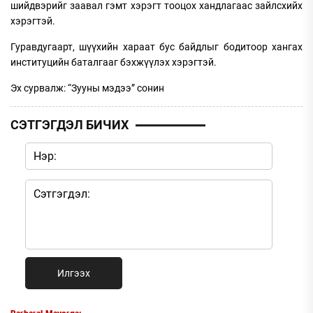
шийдвэрийг заавал гэмт хэрэгт тооцох хандлагаас зайлсхийх
хэрэгтэй.
Гуравдугаарт, шүүхийн хараат бус байдлыг бодитоор хангах
институцийн баталгааг бэхжүүлэх хэрэгтэй.
Эх сурвалж: “Зууны мэдээ” сонин
СЭТГЭГДЭЛ БИЧИХ
Илгээх