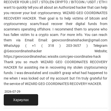
RECOVER YOUR LOST / STOLEN CRYPTO / BITCOIN / USDT / ETH I
want to quickly tell you all about an Authorized hacker that can help
you recover your lost cryptocurrency. WIZARD GEO COORDINATES
RECOVERY HACKER. Their goal is to help victims of bitcoin and
cryptocurrency scam/fraud recover their digital funds from
scammers operating offshore. I recommend them to anyone who
has fallen victim to a crypto scam. For more info. You can reach
them via Email: Email: geovcoordinateshacker@gmail.com
WhatsApp ( +1 ( 318 ) 203-3657 ) Telegram
@Geocoordinateshacker Website;
https://geovcoordinateshac.wixsite.com/geo-coordinates-hack
Thank you so much WIZARD GEO COORDINATES RECOVERY
HACKER for assisting me in recovering my stolen cryptocurrency
funds. I was devastated and couldn’t grasp what had happened to
me when I was locked out of my account but I’m truly grateful for
the service of WIZARD GEO COORDINATES RECOVERY HACKER.
2026-07-29
Хариулах