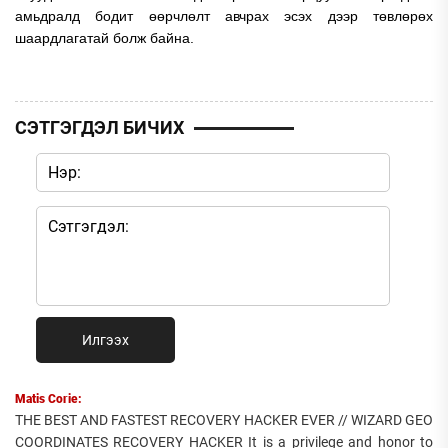
амьдралд бодит өөрчлөлт авчрах эсэх дээр төвлөрөх
шаардлагатай болж байна.
СЭТГЭГДЭЛ БИЧИХ
Илгээх
Matis Corie:
THE BEST AND FASTEST RECOVERY HACKER EVER // WIZARD GEO
COORDINATES RECOVERY HACKER It is a privilege and honor to