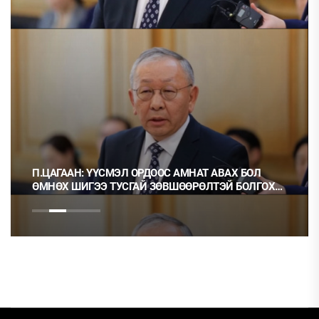
П.ЦАГААН: ҮҮСМЭЛ ОРДООС АМНАТ АВАХ БОЛ
ӨМНӨХ ШИГЭЭ ТУСГАЙ ЗӨВШӨӨРӨЛТЭЙ БОЛГОХ
ХЭРЭГТЭЙ