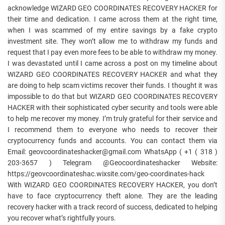
acknowledge WIZARD GEO COORDINATES RECOVERY HACKER for
their time and dedication. I came across them at the right time,
when I was scammed of my entire savings by a fake crypto
investment site. They won’t allow me to withdraw my funds and
request that I pay even more fees to be able to withdraw my money.
I was devastated until I came across a post on my timeline about
WIZARD GEO COORDINATES RECOVERY HACKER and what they
are doing to help scam victims recover their funds. I thought it was
impossible to do that but WIZARD GEO COORDINATES RECOVERY
HACKER with their sophisticated cyber security and tools were able
to help me recover my money. I’m truly grateful for their service and
I recommend them to everyone who needs to recover their
cryptocurrency funds and accounts. You can contact them via
Email: geovcoordinateshacker@gmail.com WhatsApp ( +1 ( 318 )
203-3657 ) Telegram @Geocoordinateshacker Website:
https://geovcoordinateshac.wixsite.com/geo-coordinates-hack
With WIZARD GEO COORDINATES RECOVERY HACKER, you don’t
have to face cryptocurrency theft alone. They are the leading
recovery hacker with a track record of success, dedicated to helping
you recover what’s rightfully yours.