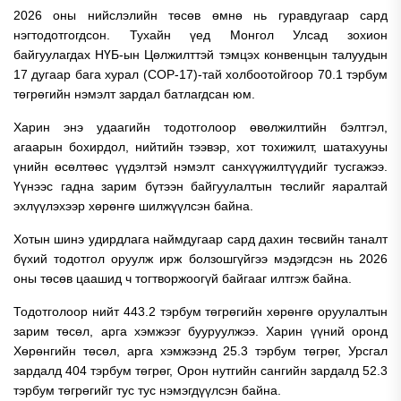
2026 оны нийслэлийн төсөв өмнө нь гуравдугаар сард
нэгтодотгогдсон. Тухайн үед Монгол Улсад зохион
байгуулагдах НҮБ-ын Цөлжилттэй тэмцэх конвенцын талуудын
17 дугаар бага хурал (COP-17)-тай холбоотойгоор 70.1 тэрбум
төгрөгийн нэмэлт зардал батлагдсан юм.
Харин энэ удаагийн тодотголоор өвөлжилтийн бэлтгэл,
агаарын бохирдол, нийтийн тээвэр, хот тохижилт, шатахууны
үнийн өсөлтөөс үүдэлтэй нэмэлт санхүүжилтүүдийг тусгажээ.
Үүнээс гадна зарим бүтээн байгуулалтын төслийг яаралтай
эхлүүлэхээр хөрөнгө шилжүүлсэн байна.
Хотын шинэ удирдлага наймдугаар сард дахин төсвийн таналт
бүхий тодотгол оруулж ирж болзошгүйгээ мэдэгдсэн нь 2026
оны төсөв цаашид ч тогтворжоогүй байгааг илтгэж байна.
Тодотголоор нийт 443.2 тэрбум төгрөгийн хөрөнгө оруулалтын
зарим төсөл, арга хэмжээг бууруулжээ. Харин үүний оронд
Хөрөнгийн төсөл, арга хэмжээнд 25.3 тэрбум төгрөг, Урсгал
зардалд 404 тэрбум төгрөг, Орон нутгийн сангийн зардалд 52.3
тэрбум төгрөгийг тус тус нэмэгдүүлсэн байна.