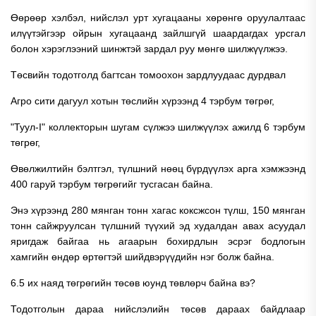
Өөрөөр хэлбэл, нийслэл урт хугацааны хөрөнгө оруулалтаас
илүүтэйгээр ойрын хугацаанд зайлшгүй шаардагдах урсгал
болон хэрэглээний шинжтэй зардал руу мөнгө шилжүүлжээ.
Төсвийн тодотголд багтсан томоохон зардлуудаас дурдвал
Агро сити дагуул хотын төслийн хүрээнд 4 тэрбум төгрөг,
"Туул-I" коллекторын шугам сүлжээ шилжүүлэх ажилд 6 тэрбум
төгрөг,
Өвөлжилтийн бэлтгэл, түлшний нөөц бүрдүүлэх арга хэмжээнд
400 гаруй тэрбум төгрөгийг тусгасан байна.
Энэ хүрээнд 280 мянган тонн хагас коксжсон түлш, 150 мянган
тонн сайжруулсан түлшний түүхий эд худалдан авах асуудал
яригдаж байгаа нь агаарын бохирдлын эсрэг бодлогын
хамгийн өндөр өртөгтэй шийдвэрүүдийн нэг болж байна.
6.5 их наяд төгрөгийн төсөв юунд төвлөрч байна вэ?
Тодотголын дараа нийслэлийн төсөв дараах байдлаар