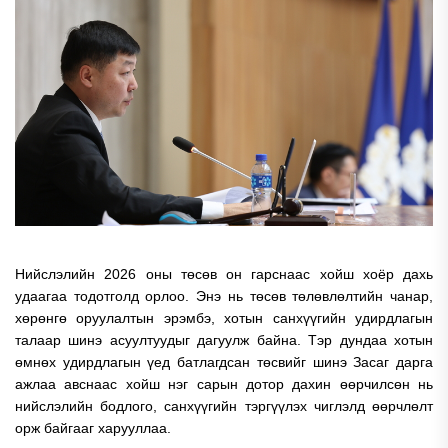
Нийслэлийн 2026 оны төсөв он гарснаас хойш хоёр дахь
удаагаа тодотголд орлоо. Энэ нь төсөв төлөвлөлтийн чанар,
хөрөнгө оруулалтын эрэмбэ, хотын санхүүгийн удирдлагын
талаар шинэ асуултуудыг дагуулж байна. Тэр дундаа хотын
өмнөх удирдлагын үед батлагдсан төсвийг шинэ Засаг дарга
ажлаа авснаас хойш нэг сарын дотор дахин өөрчилсөн нь
нийслэлийн бодлого, санхүүгийн тэргүүлэх чиглэлд өөрчлөлт
орж байгааг харууллаа.