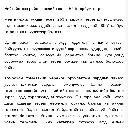
Нийтийн тээврийн хөгжлийн сан – 64.5 тэрбум төгрөг
Мөн нийслэл улсын төсөвт 263.7 тэрбум төгрөг шилжүүлэхээс
гадна өмнөх зээлүүдийн эргэн төлөлт, хүүд нийт 95.7 тэрбум
төгрөг төвлөрүүлэхээр болжээ.
Эдийн засаг талаасаа энэхүү тодотгол нь шинэ бүтээн
байгуулалт эхлүүлэхээс илүүтэйгээр эрсдэл удирдах, өвлийн
бэлтгэл хангах, санхүүгийн дарамтыг богино хугацаанд
бууруулах зорилготой төсөв болжээ гэж дүгнэж болохоор
байна.
Томоохон хэмжээний хөрөнгө оруулалтын зардлыг танаж,
урсгал шинжтэй зардлыг нэмэгдүүлсэн байна. Төсвийн
томоохон хэсгийг түлш, нийтийн тээвэр, өвөлжилтийн бэлтгэл
зэрэг шууд хэрэглээнд чиглүүлжээ. Он гарснаас хойш хоёр
дахь удаагаа төсөвт өөрчлөлт оруулж байгаа нь анхны
төлөвлөлт бодит нөхцөл байдалтайгаа нийцээгүй байсныг
илтгэж болохоор байна. Иймээс энэ удаагийн тодотголыг
хотын хөгжлийн шинэ хөтөлбөр гэхээсээ илүү өмнөх