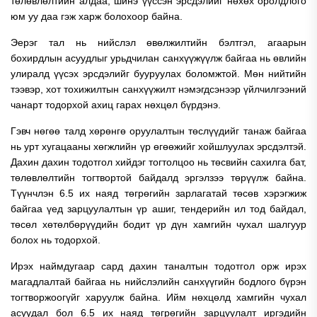
төлөвлөлтийн алдаа, шинэ үүссэн эрсдэлийг нөхөх оролдлого
юм уу даа гэж харж болохоор байна.
Эерэг тал нь нийслэл өвөлжилтийн бэлтгэл, агаарын
бохирдлын асуудлыг урьдчилан санхүүжүүлж байгаа нь өвлийн
улиралд үүсэх эрсдэлийг бууруулах боломжтой. Мөн нийтийн
тээвэр, хот тохижилтын санхүүжилт нэмэгдсэнээр үйлчилгээний
чанарт тодорхой ахиц гарах нөхцөл бүрдэнэ.
Гэвч нөгөө талд хөрөнгө оруулалтын төслүүдийг танаж байгаа
нь урт хугацааны хөгжлийн үр өгөөжийг хойшлуулах эрсдэлтэй.
Дахин дахин тодотгол хийдэг тогтолцоо нь төсвийн сахилга бат,
төлөвлөлтийн тогтвортой байдалд эргэлзээ төрүүлж байна.
Түүнчлэн 6.5 их наяд төгрөгийн зарлагатай төсөв хэрэгжиж
байгаа үед зарцуулалтын үр ашиг, тендерийн ил тод байдал,
төсөл хөтөлбөрүүдийн бодит үр дүн хамгийн чухал шалгуур
болох нь тодорхой.
Ирэх наймдугаар сард дахин таналтын тодотгол орж ирэх
магадлалтай байгаа нь нийслэлийн санхүүгийн бодлого бүрэн
тогтворжоогүйг харуулж байна. Ийм нөхцөлд хамгийн чухал
асуудал бол 6.5 их наяд төгрөгийн зарцуулалт иргэдийн