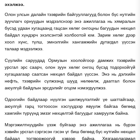
эхэлжээ.
Олон улсын далайн тээврийн байгууллагууд болон бүс нутгийн
зуучлагч орнуудын мэдээлснээр энэ ажиллагаа нь хямралын
бүсэд удаан хугацаанд гацсан хөлөг онгоцны багуудын нөхцөл
байдал хүндэрч эхэлсэнтэй холбоотой юм. Зарим хөлөг дээр
хоол хүнс, түлш, эмнэлгийн хангамжийн дутагдал үүссэн
талаар мэдээлжээ.
Сүүлийн саруудад Ормузын хоолойгоор дамжих тээврийн
урсгал эрс саарч, олон зуун хөлөг онгоц бүсэд тодорхойгүй
хугацаагаар саатсан нөхцөл байдал үүссэн. Энэ нь дэлхийн
нефть, тээврийн сүлжээнд шууд нөлөөлж, даатгал болон
аюулгүй байдлын эрсдэлийг огцом нэмэгдүүлжээ.
Одоогийн байдлаар нүүлгэн шилжүүлэлтийг үе шаттайгаар,
аюулгүй гарц тогтоосон хэсгүүдээр явуулж байгаа бөгөөд
хамгийн түрүүнд эмзэг нөхцөлтэй багуудыг хамруулж байна.
Мэргэжилтнүүдийн үзэж буйгаар энэ ажиллагаа нь бүрэн
хэвийн урсгал сэргэсэн гэсэн үг биш бөгөөд бүс нутгийн нөхцөл
байдал тогтворжоогүй хэвээр байна. Хязгаарлагдмал