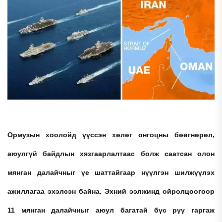
Ормузын хоолойд үүссэн хөлөг онгоцны бөөгнөрөл,
аюулгүй байдлын хязгаарлалтаас болж саатсан олон
мянган далайчныг үе шаттайгаар нүүлгэн шилжүүлэх
ажиллагаа эхэлсэн байна. Эхний ээлжинд ойролцоогоор
11 мянган далайчныг аюул багатай бүс рүү гаргаж