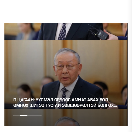
П.ЦАГААН: ҮҮСМЭЛ ОРДООС АМНАТ АВАХ БОЛ
ӨМНӨХ ШИГЭЭ ТУСГАЙ ЗӨВШӨӨРӨЛТЭЙ БОЛГОХ
ХЭРЭГТЭЙ