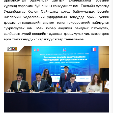
Bpifrance‑тай байгуулсан хамтын ажиллагааны гэрээний
хүрээнд хэрэгжиж буй анхны санхүүжилт юм. Төслийн хүрээнд
Улаанбаатар болон Сайншанд хотод байгуулагдах Бүсийн
нислэгийн хөдөлгөөний удирдлагын төвүүдэд орчин үеийн
дэвшилтэт навигацийн систем, тоног төхөөрөмжийг нийлүүлэн
суурилуулах юм. Мөн кибер аюулгүй байдлыг бэхжүүлэх,
салбарын хүний нөөцийн чадавхыг дээшлүүлэх чиглэлээр цогц
арга хэмжээнүүдийг хэрэгжүүлэхээр төлөвлөжээ.