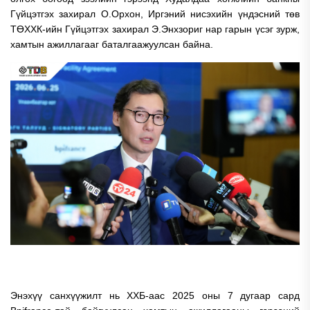
Гүйцэтгэх захирал О.Орхон, Иргэний нисэхийн үндэсний төв
ТӨХХК-ийн Гүйцэтгэх захирал Э.Энхзориг нар гарын үсэг зурж,
хамтын ажиллагааг баталгаажуулсан байна.
Энэхүү санхүүжилт нь ХХБ‑аас 2025 оны 7 дугаар сард