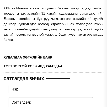
ХХБ нь Монгол Улсын тэргүүлэгч банкны хувьд гадаад төлбөр
тооцооны зах зээлийн 31 хувийг, худалдааны санхүүжилтийн
Европын холбооны бүс рүү чиглэсэн зах зээлийн 44 хувийг
дангаар гүйцэтгэдэг бөгөөд стратегийн ач холбогдол бүхий
төсөл, хөтөлбөрүүдийг санхүүжүүлэх замаар үндэсний эдийн
засгийн өсөлт, тогтвортой хөгжилд бодит хувь нэмэр оруулсаар
байна.
ХУДАЛДАА ХӨГЖЛИЙН БАНК
ТОГТВОРТОЙ ХӨГЖИЛД ХАМТДАА
СЭТГЭГДЭЛ БИЧИХ