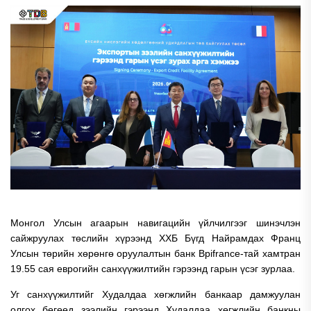
Монгол Улсын агаарын навигацийн үйлчилгээг шинэчлэн
сайжруулах төслийн хүрээнд ХХБ Бүгд Найрамдах Франц
Улсын төрийн хөрөнгө оруулалтын банк Bpifrance-тай хамтран
19.55 сая еврогийн санхүүжилтийн гэрээнд гарын үсэг зурлаа.
Уг санхүүжилтийг Худалдаа хөгжлийн банкаар дамжуулан
олгох бөгөөд зээлийн гэрээнд Худалдаа хөгжлийн банкны