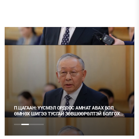
П.ЦАГААН: ҮҮСМЭЛ ОРДООС АМНАТ АВАХ БОЛ
ӨМНӨХ ШИГЭЭ ТУСГАЙ ЗӨВШӨӨРӨЛТЭЙ БОЛГОХ
ХЭРЭГТЭЙ