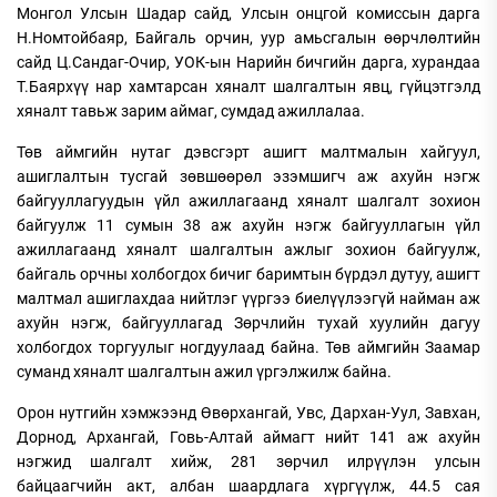
Монгол Улсын Шадар сайд, Улсын онцгой комиссын дарга
Н.Номтойбаяр, Байгаль орчин, уур амьсгалын өөрчлөлтийн
сайд Ц.Сандаг-Очир, УОК-ын Нарийн бичгийн дарга, хурандаа
Т.Баярхүү нар хамтарсан хяналт шалгалтын явц, гүйцэтгэлд
хяналт тавьж зарим аймаг, сумдад ажиллалаа.
Төв аймгийн нутаг дэвсгэрт ашигт малтмалын хайгуул,
ашиглалтын тусгай зөвшөөрөл эзэмшигч аж ахуйн нэгж
байгууллагуудын үйл ажиллагаанд хяналт шалгалт зохион
байгуулж 11 сумын 38 аж ахуйн нэгж байгууллагын үйл
ажиллагаанд хяналт шалгалтын ажлыг зохион байгуулж,
байгаль орчны холбогдох бичиг баримтын бүрдэл дутуу, ашигт
малтмал ашиглахдаа нийтлэг үүргээ биелүүлээгүй найман аж
ахуйн нэгж, байгууллагад Зөрчлийн тухай хуулийн дагуу
холбогдох торгуулыг ногдуулаад байна. Төв аймгийн Заамар
суманд хяналт шалгалтын ажил үргэлжилж байна.
Орон нутгийн хэмжээнд Өвөрхангай, Увс, Дархан-Уул, Завхан,
Дорнод, Архангай, Говь-Алтай аймагт нийт 141 аж ахуйн
нэгжид шалгалт хийж, 281 зөрчил илрүүлэн улсын
байцаагчийн акт, албан шаардлага хүргүүлж, 44.5 сая