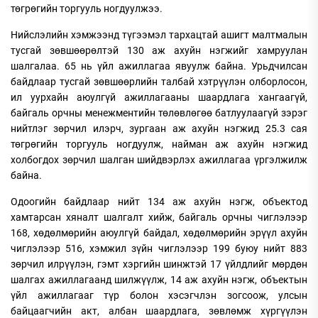
төгрөгийн торгууль ногдуулжээ.
Нийслэлийн хэмжээнд түгээмэл тархацтай ашигт малтмалын
тусгай зөвшөөрөлтэй 130 аж ахуйн нэгжийг хамруулан
шалгалаа. 65 нь үйл ажиллагаа явуулж байна. Урьдчилсан
байдлаар тусгай зөвшөөрлийн талбай хэтрүүлэн олборлосон,
ил уурхайн аюулгүй ажиллагааны шаардлага хангаагүй,
байгаль орчны менежментийн төлөвлөгөө батлуулаагүй зэрэг
нийтлэг зөрчил илэрч, зургаан аж ахуйн нэгжид 25.3 сая
төгрөгийн торгууль ногдуулж, найман аж ахуйн нэгжид
холбогдох зөрчил шалган шийдвэрлэх ажиллагаа үргэлжилж
байна.
Одоогийн байдлаар нийт 134 аж ахуйн нэгж, объектод
хамтарсан хяналт шалгалт хийж, байгаль орчны чиглэлээр
168, хөдөлмөрийн аюулгүй байдал, хөдөлмөрийн эрүүл ахуйн
чиглэлээр 516, хэмжил зүйн чиглэлээр 199 буюу нийт 883
зөрчил илрүүлэн, гэмт хэргийн шинжтэй 17 үйлдлийг мөрдөн
шалгах ажиллагаанд шилжүүлж, 14 аж ахуйн нэгж, объектын
үйл ажиллагааг түр болон хэсэгчлэн зогсоож, улсын
байцаагчийн акт, албан шаардлага, зөвлөмж хүргүүлэн