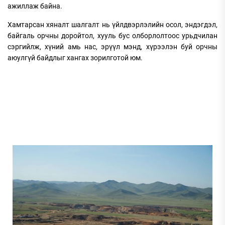
ажиллаж байна.
Хамтарсан хяналт шалгалт нь үйлдвэрлэлийн осол, эндэгдэл,
байгаль орчны доройтол, хууль бус олборлолтоос урьдчилан
сэргийлж, хүний амь нас, эрүүл мэнд, хүрээлэн буй орчны
аюулгүй байдлыг хангах зорилготой юм.