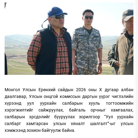
Монгол Улсын Ерөнхий сайдын 2026 оны X дугаар албан
даалгавар, Улсын онцгой комиссын даргын үүрэг чиглэлийн
хүрээнд уул уурхайн салбарын хууль тогтоомжийн
хэрэгжилтийг сайжруулах, байгаль орчныг хамгаалах,
салбарын эрсдэлийг бууруулах зорилгоор “Уул уурхайн
салбарт хамтарсан улсын хяналт шалгалт”-ыг улсын
хэмжээнд зохион байгуулж байна.