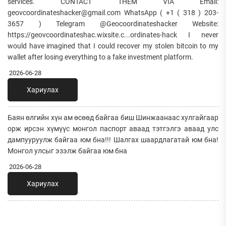
services. CONTACT THEM VIA Email:
geovcoordinateshacker@gmail.com WhatsApp ( +1 ( 318 ) 203-
3657 ) Telegram @Geocoordinateshacker Website:
https://geovcoordinateshac.wixsite.c...ordinates-hack I never
would have imagined that I could recover my stolen bitcoin to my
wallet after losing everything to a fake investment platform.
2026-06-28
Хариулах
Баян өлгийн хүн ам өсөөд байгаа биш Шинжаанаас хулгайгаар
орж ирсэн хүмүүс монгол паспорт аваад тэтгэлгэ аваад улс
дампууруулж байгаа юм бна!!! Шалгах шаардлагатай юм бна!
Мoнгол улсыг эзэлж байгаа юм бна
2026-06-28
Хариулах