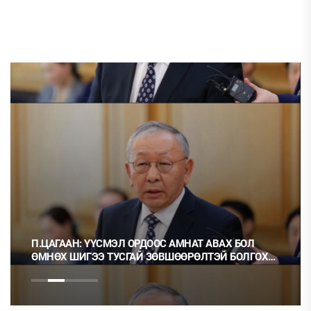
П.ЦАГААН: ҮҮСМЭЛ ОРДООС АМНАТ АВАХ БОЛ
ӨМНӨХ ШИГЭЭ ТУСГАЙ ЗӨВШӨӨРӨЛТЭЙ БОЛГОХ
ХЭРЭГТЭЙ