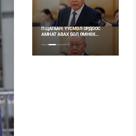
 ТҮЛШ
П.ЦАГААН: ҮҮСМЭЛ ОРДООС
Ц.М
АМНАТ АВАХ БОЛ ӨМНӨХ
ХЭР
ШИГЭЭ ТУСГАЙ
НЬ 
ЗӨВШӨӨРӨЛТЭЙ БОЛГОХ
ХЭРЭГТЭЙ