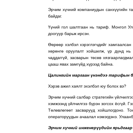
Эрчим хүчний компаниудын санхүүгийн та
байдаг.
Үүний гол шалтгаан нь тариф. Монгол Ул
доогуур барьж ирсэн.
Өөрөөр хэлбэл хэрэглэгчдийг хамгаалсан
хөрөнгө оруулалт хойшилж, үр дүнд нь 
чаддаггүй, засварын төсөв хязгаарлагдма
цааш явах замгүйд хүрээд байна.
Цалингийн маргаан үнэндээ тарифын 
Хэрэв ажил хаялт эхэлбэл юу болох вэ?
Эрчим хүчний салбар стратегийн үйлчилгэ
хэмжээнд үйлчилгээ бүрэн зогсох ёсгүй. Г
Төлөвлөгөөт засварууд хойшлогдоно. То
операторуудын ачаалал нэмэгдэнэ. Улаанб
Эрчим хүчний инженерүүдийн ярьдгаар