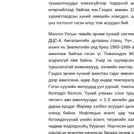
тушаалтнуудыг нэмэхгүйгээр тодорхой а
илэрхийлээд байгаа юм.Гэхдээ зөвхөн 1
хуримтлагдсан хүний нөөцийн хомсдол, а
үнэ тогтоолт гэсэн илүү том асуудал бий.
Монгол Улсын төвийн эрчим хүчний систем
ДЦС-4, Амгалангийн дулааны станц. Үүн 
ихэнх нь Зөвлөлтийн үед буюу 1960-1980-
ажиллаж байгаа гэсэн үг. Товчхондоо М
алдчихгүй явж байна. Учир нь хуучирса
туршлагатай инженерүүд, ээлжийн мастер,
Гэхдээ эрчим хүчний ажилтан гэдэг зөвхө
дээр ажиллана, өдөр бүр өндөр температу
Гэтэл сүүлийн жилүүдэд уул уурхай, томо
болгодог болсон. Үүний улмаас олон ту
төгсөгч авч ажиллуулдаг ч 2-3 жилийн д
дараа ярьдаг. Өөрөөр хэлбэл асуудал цали
очоод байна. Инфляцын өсөлт, цар та
бүтээгдэхүүний үнийн өсөлт, төгрөгийн х
чадвар мэдэгдэхүйц буурсан. Нэрлэсэн ца
нэрлэсэн өсөлтөө идчихсэн бөгөөд эрчим х