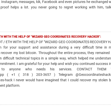
, Instagram, messages, kik, Facebook and even pictures he exchanged wi
 proof helps a lot. you never going to regret working with him, tal
ETH WITH THE HELP OF "WIZARD GEO COORDINATES RECOVERY HACKER":
T / ETH WITH THE HELP OF "WIZARD GEO COORDINATES RECOVERY H
n for your support and assistance during a very difficult time in m
 recover my lost bitcoin. Throughout the entire process, they remained 
in difficult technical topics in a simple way, which helped me underst
mitment. I am grateful for your help and wish you continued success in 
s to anyone who needs his services. CONTACT THEM V
sApp ( +1 ( 318 ) 203-3657 ) Telegram @Geocoordinateshacke
ates-hack I never would have imagined that I could recover my stolen b
ment platform.