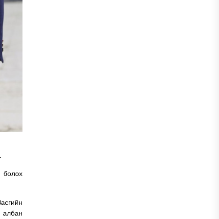
.
 болох
Засгийн
 албан