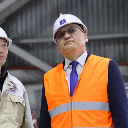
ТӨЛӨӨЛӨГЧИЙН ГАЗАРТ
НИЙСЛЭЛД ШАХМАЛ
ОРЛОГО ШИЛЖҮҮЛСЭН БОЛ 20
БОРЛУУЛАХ 435 ЦЭГ
ХУВИАР ТАТВАР СУУТГАНА
АЖИЛЛАНА