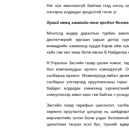
Нэг хүн ажиллахгүй байлаа гээд онгоц ш
нэгээрээ алдагдах эрсдэлтэй гэсэн үг.
Хүний нөөц хамгийн том эрсдэл болжэ
Монголд өндөр даралтын турбин ажилл
диспетчерийг зургаан сарын дотор су
өнөөдрийн хэмжээнд хүрдэг.Хэрэв ийм хүм
хийх гэж хөл хөөр болж явсан Б.Найдалаа
Н.Учралын Засгийн газар цалин нэмэх, та
бол компаниудын орлого нэмэгдэхгүй. О
салбараа орхино. Инженерүүд явбал эрчим
салбарыг улстөрчид оруулчихсаны горыг
байдал алдагдах хэмжээнд хүрчихсэни
нэмүүлэхээр ажил хаях гэж байгаа ч үнэнд
Засгийн газар тарифын шинэчлэл, салба
хөрөнгө оруулалтыг цогцоор нь шийдвэр
өөрчлөлтийн эхлэл болж үлдэх боломжтой
цахилгаан тасрах эсэх бус, түүнийг өдө