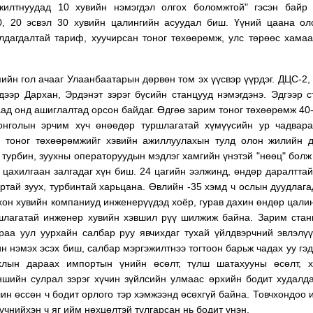
жилтнуудад 10 хувийн нэмэгдэл олгох боломжтой" гэсэн байр 
0, 20 эсвэл 30 хувийн цалингийн асуудал биш. Үүний цаана о
лдагдалтай тариф, хуучирсан тоног төхөөрөмж, улс төрөөс хама
ийн гол ачааг Улаанбаатарын дөрвөн том эх үүсвэр үүрдэг. ДЦС-2,
дээр Дархан, Эрдэнэт зэрэг бүсийн станцууд нэмэгдэнэ. Эдгээр 
аад онд ашиглалтад орсон байдаг. Өдгөө зарим тоног төхөөрөмж 40
онголын эрчим хүч өнөөдөр туршлагатай хүмүүсийн ур чадвара
н тоног төхөөрөмжийг хэвийн ажиллуулахын тулд олон жилийн 
 турбин, зуухны операторуудын мэдлэг хамгийн үнэтэй "нөөц" болж
н цахилгаан залгадаг хүн биш. 24 цагийн ээлжинд, өндөр даралтта
ртай зуух, турбинтай харьцана. Өвлийн -35 хэмд ч ослын дуудлага
охон хувийн компаниуд инженерүүдэд хоёр, гурав дахин өндөр цали
ршлагатай инженер хувийн хэвшил рүү шилжиж байна. Зарим ста
араа уул уурхайн салбар руу явчихдаг тухай үйлдвэрчний эвлэлү
н нэмэх эсэх биш, салбар мэргэжилтнээ тогтоон барьж чадах уу гэд
хлын дараах импортын үнийн өсөлт, түлш шатахууны өсөлт, х
аншийн сулрал зэрэг хүчин зүйлсийн улмаас өрхийн бодит худалд
лин өссөн ч бодит орлого тэр хэмжээнд өсөхгүй байна. Товчхондоо
үчнийхэн ч яг ийм нөхцөлтэй тулгарсан нь бодит үнэн.