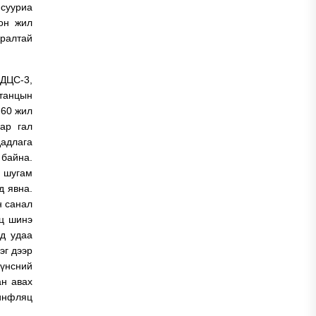
сууриа
лон жил
аралтай
 ДЦС-3,
станцын
-60 жил
ар гал
дадлага
 байна.
й шугам
д явна.
н санал
нц шинэ
үд удаа
эг дээр
үнсний
ан авах
 инфляц