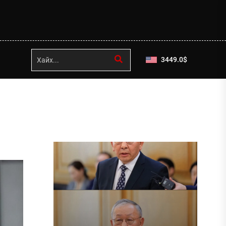
3449.0
$