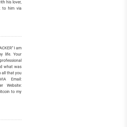
th his lover,
k to him via
ACKER" I am
y life. Your
professional
and what was
all that you
IA Email:
r Website:
itcoin to my