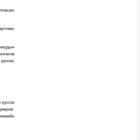
илласан
өртгөөс
аниудын
нэчилж
 үүнээс
 үүсгэх
цөөрнө.
стемийн