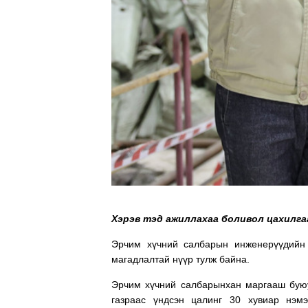
Хэрэв тэд ажиллахаа боливол цахилга
Эрчим хүчний салбарын инженерүүдийн 
магадлалтай нүүр тулж байна.
Эрчим хүчний салбарынхан маргааш буюу
газраас үндсэн цалинг 30 хувиар нэм