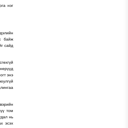
рга нэг
дэлийн
ж байж
йг сайд
сгөхгүй
енерүүд
огт энэ
аюулгүй
лингаа
свэрийн
лүү том
удал нь
ах эсэх