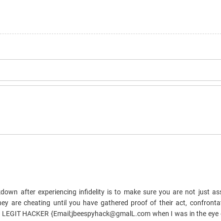
down after experiencing infidelity is to make sure you are not just a
they are cheating until you have gathered proof of their act, confront
this LEGIT HACKER {Email;jbeespyhack@gmalL.com when I was in the eye 