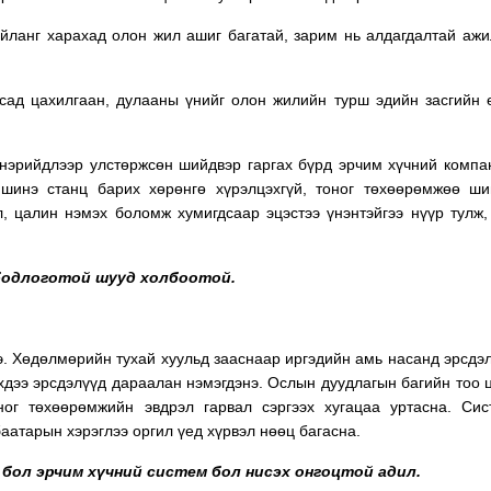
йланг харахад олон жил ашиг багатай, зарим нь алдагдалтай аж
сад цахилгаан, дулааны үнийг олон жилийн турш эдийн засгийн 
 нэрийдлээр улстөржсөн шийдвэр гаргах бүрд эрчим хүчний комп
шинэ станц барих хөрөнгө хүрэлцэхгүй, тоног төхөөрөмжөө ши
л, цалин нэмэх боломж хумигдсаар эцэстээ үнэнтэйгээ нүүр тулж,
бодлоготой шууд холбоотой.
э. Хөдөлмөрийн тухай хуульд зааснаар иргэдийн амь насанд эрсдэл
эхдээ эрсдэлүүд дараалан нэмэгдэнэ. Ослын дуудлагын багийн тоо 
ног төхөөрөмжийн эвдрэл гарвал сэргээх хугацаа уртасна. Си
аатарын хэрэглээ оргил үед хүрвэл нөөц багасна.
 бол эрчим хүчний систем бол нисэх онгоцтой адил.