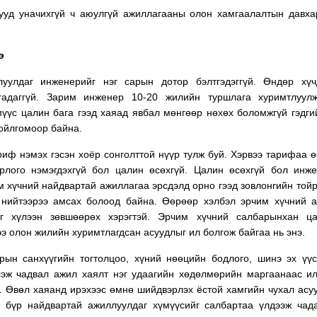
ууд уначихгүй ч аюулгүй ажиллагааны олон хамгаалалтын давха
э
уулдаг инженерийг нэг сарын дотор бэлтгэдэггүй. Өндөр хүч
ргадаггүй. Зарим инженер 10-20 жилийн туршлага хуримтлуул
үүс цалин бага гээд хаяад явбал мөнгөөр нөхөх боломжгүй гэдги
 ойлгомоор байна.
риф нэмэх гэсэн хоёр сонголттой нүүр тулж буй. Хэрвээ тарифаа ө
рлого нэмэгдэхгүй бол цалин өсөхгүй. Цалин өсөхгүй бол инж
 хүчний найдвартай ажиллагаа эрсдэлд орно гээд зовлонгийн тойр
 нийтээрээ амсах болоод байна. Өөрөөр хэлбэл эрчим хүчний 
йг хүлээн зөвшөөрөх хэрэгтэй. Эрчим хүчний салбарынхан ца
ээ олон жилийн хуримтлагдсан асуудлыг ил болгож байгаа нь энэ.
рын санхүүгийн тогтолцоо, хүний нөөцийн бодлого, шинэ эх үү
лэж чадвал ажил хаялт нэг удаагийн хөдөлмөрийн маргаанаас и
. Өвөл хаяанд ирэхээс өмнө шийдвэрлэх ёстой хамгийн чухал асу
р бүр найдвартай ажиллуулдаг хүмүүсийг салбартаа үлдээж чад