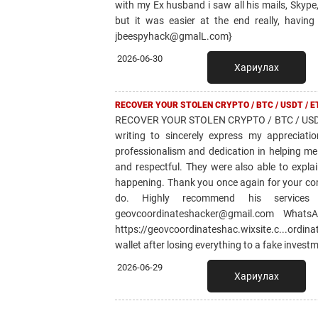
with my Ex husband i saw all his mails, Skype
but it was easier at the end really, having
jbeespyhack@gmalL.com}
2026-06-30
Хариулах
RECOVER YOUR STOLEN CRYPTO / BTC / USDT / 
RECOVER YOUR STOLEN CRYPTO / BTC / USD
writing to sincerely express my appreciatio
professionalism and dedication in helping me
and respectful. They were also able to expla
happening. Thank you once again for your com
do. Highly recommend his service
geovcoordinateshacker@gmail.com What
https://geovcoordinateshac.wixsite.c...ordin
wallet after losing everything to a fake invest
2026-06-29
Хариулах