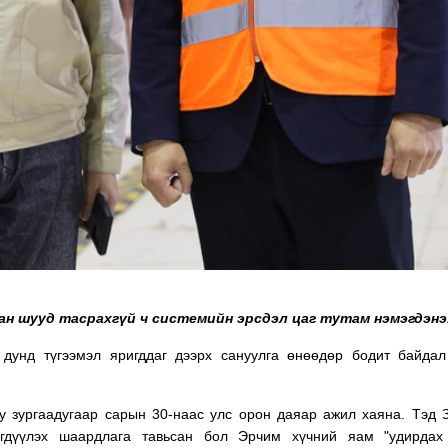
ан шууд тасрахгүй ч системийн эрсдэл цаг тутам нэмэгдэнэ
дунд түгээмэл яригддаг дээрх сануулга өнөөдөр бодит байдал
 зургаадугаар сарын 30-наас улс орон даяар ажил хаяна. Тэд 
эгдүүлэх шаардлага тавьсан бол Эрчим хүчний яам "удирдах