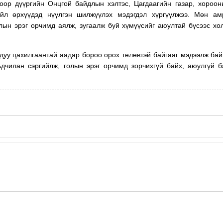
оор дүүргийн Онцгой байдлын хэлтэс, Цагдаагийн газар, хороо
йл өрхүүдэд нүүлгэн шилжүүлэх мэдэгдэл хүргүүлжээ. Мөн ам
лын эрэг орчимд аялж, зугаалж буй хүмүүсийг аюултай бүсээс хо
дуу цахилгаантай аадар бороо орох төлөвтэй байгааг мэдээлж бай
ьдчилан сэргийлж, голын эрэг орчимд зорчихгүй байх, аюулгүй 