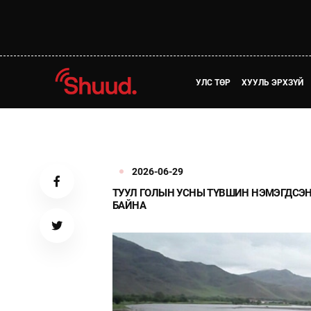
УЛС ТӨР
ХУУЛЬ ЭРХЗҮЙ
2026-06-29
ТУУЛ ГОЛЫН УСНЫ ТҮВШИН НЭМЭГДСЭ
БАЙНА