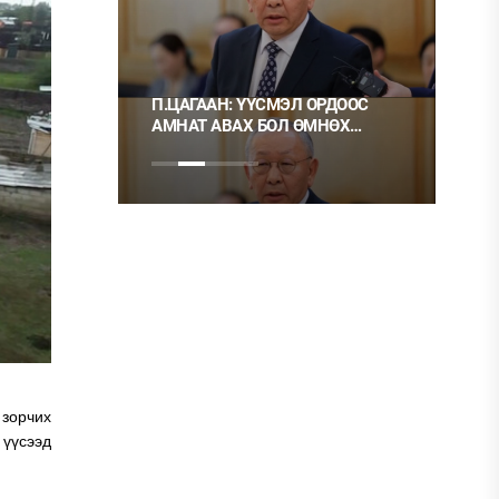
 ТҮЛШ
П.ЦАГААН: ҮҮСМЭЛ ОРДООС
Ц.М
АМНАТ АВАХ БОЛ ӨМНӨХ
ХЭР
ШИГЭЭ ТУСГАЙ
НЬ 
ЗӨВШӨӨРӨЛТЭЙ БОЛГОХ
ХЭРЭГТЭЙ
 зорчих
 үүсээд