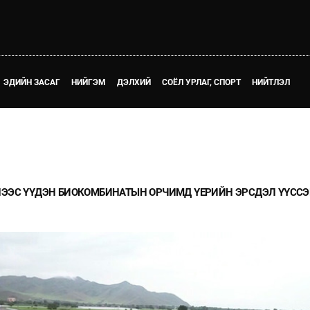
ЭДИЙН ЗАСАГ
НИЙГЭМ
ДЭЛХИЙ
СОЁЛ УРЛАГ, СПОРТ
НИЙТЛЭЛ
НЭЭС ҮҮДЭН БИОКОМБИНАТЫН ОРЧИМД ҮЕРИЙН ЭРСДЭЛ ҮҮСС