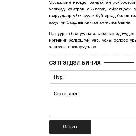
Эрсдэлийн нөхцөл байдалтай холбоотойг
хаагчид хамтран ажиллаж, ойролцоох а
газруудаар үйлчлүүлж буй иргэд болон го
аюулгүй байдлыг ханган ажиллаж байна.
Цаг уурын байгууллагаас ойрын өдрүүдэд 
иргэдийг болзошгүй үер, усны ослоос ур
хангахыг анхаарууллаа.
СЭТГЭГДЭЛ БИЧИХ
Илгээх