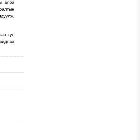
ны алба
ралтын
лдуулж,
гаа тул
байдлаа