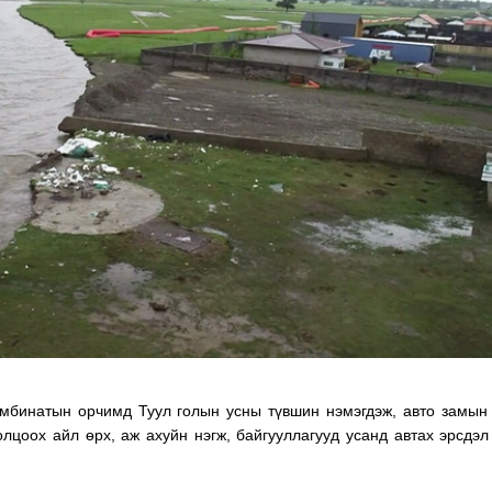
ТӨЛӨӨЛӨГЧИЙН ГАЗАРТ
НИЙСЛЭЛД ШАХМАЛ
ОРЛОГО ШИЛЖҮҮЛСЭН БОЛ 20
БОРЛУУЛАХ 435 ЦЭГ
ХУВИАР ТАТВАР СУУТГАНА
АЖИЛЛАНА
омбинатын орчимд Туул голын усны түвшин нэмэгдэж, авто замын
лцоох айл өрх, аж ахуйн нэгж, байгууллагууд усанд автах эрсдэл