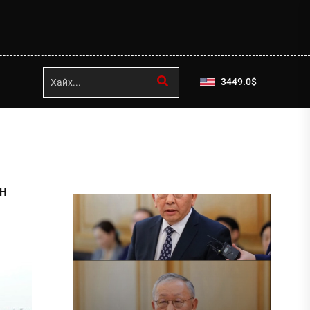
3449.0
$
ЭН