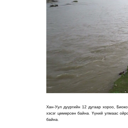
Хан-Уул дүүргийн 12 дугаар хороо, Биок
хэсэг цөмөрсөн байна. Үүний улмаас ойро
байна.