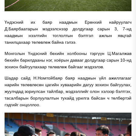
Үндэсний их баяр наадмын Ерөнхий найруулагч
Д.Баярбаатарын мэдээлснээр долдугаар сарын 3, 7-нд
наадмын нээлтийн тоглолтын бэлтгэл ажлын явцтай
танилцахаар төлөвлөж байна гэлээ.
Монголын Үндэсний бөхийн холбооны тэргүүн Ц.Магалжав
бөхийн барилдааны нэг, хоёрын давааг долдугаар сарын 10-нд
зохион байгуулахаар төлөвлөж байгааг мэдээлэв.
Шадар сайд Н.Номтойбаяр баяр наадмын үйл ажиллагааг
нарийн төлөвлөсөн цагийн хуваарийн дагуу зохион байгуулах,
жуулчдад зориулсан тайлбар, мэдээллийг олон хэлээр бэлтгэх,
тасалбарын борлуулалтын тухайд урилга байсан ч төлбөртэй
гэдгийг онцоллоо.