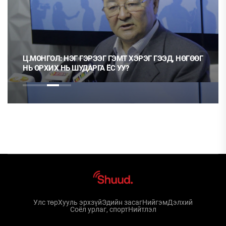
Ц.МОНГОЛ: НЭГ ГЭРЭЭГ ГЭМТ ХЭРЭГ ГЭЭД, НӨГӨӨГ
НЬ ОРХИХ НЬ ШУДАРГА ЁС УУ?
Улс төр
Хууль эрхзүй
Эдийн засаг
Нийгэм
Дэлхий
Соёл урлаг, спорт
Нийтлэл