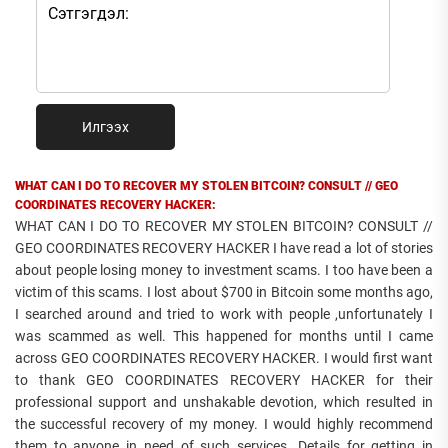
Илгээх
WHAT CAN I DO TO RECOVER MY STOLEN BITCOIN? CONSULT // GEO
COORDINATES RECOVERY HACKER:
WHAT CAN I DO TO RECOVER MY STOLEN BITCOIN? CONSULT //
GEO COORDINATES RECOVERY HACKER I have read a lot of stories
about people losing money to investment scams. I too have been a
victim of this scams. I lost about $700 in Bitcoin some months ago,
I searched around and tried to work with people ,unfortunately I
was scammed as well. This happened for months until I came
across GEO COORDINATES RECOVERY HACKER. I would first want
to thank GEO COORDINATES RECOVERY HACKER for their
professional support and unshakable devotion, which resulted in
the successful recovery of my money. I would highly recommend
them to anyone in need of such services. Details for getting in