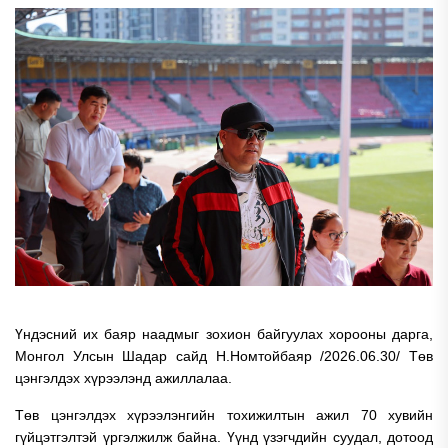
Үндэсний их баяр наадмыг зохион байгуулах хорооны дарга,
Монгол Улсын Шадар сайд Н.Номтойбаяр /2026.06.30/ Төв
цэнгэлдэх хүрээлэнд ажиллалаа.
Төв цэнгэлдэх хүрээлэнгийн тохижилтын ажил 70 хувийн
гүйцэтгэлтэй үргэлжилж байна. Үүнд үзэгчдийн суудал, дотоод