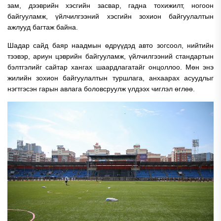
зам, дээврийн хэсгийн засвар, гадна тохижилт, ногоон
байгууламж, үйлчилгээний хэсгийн зохион байгуулалтын
ажлууд багтаж байна.
Шадар сайд баяр наадмын өдрүүдэд авто зогсоол, нийтийн
тээвэр, ариун цэврийн байгууламж, үйлчилгээний стандартын
бэлтгэлийг сайтар хангах шаардлагатайг онцоллоо. Мөн энэ
жилийн зохион байгуулалтын туршлага, анхаарах асуудлыг
нэгтгэсэн гарын авлага боловсруулж үлдээх чиглэл өглөө.