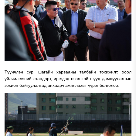
Түүнчлэн сур, шагайн харвааны талбайн тохижилт, хоол
үйлчилгээний стандарт, иргэдэд нээлттэй шууд дамжуулалтын
зохион байгуулалтад анхаарч ажиллахыг үүрэг болголоо.