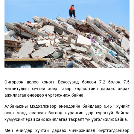
Өнгөрсөн долоо хоногт Венесуэлд болсон 7.2 болон 7.5
магнитудын хүчтэй хоёр газар хөдлөлтийн дараах аврах
ажиллагаа өнөөдөр ч үргэлжилж байна.
Албаныхны мэдээлснээр өнөөдрийн байдлаар 6,461 хүнийг
эсэн мэнд аварсан бөгөөд нурангин дор сураггүй байгаа
хүмүүсийг эрэн хайх ажиллагаа тасралтгүй үргэлжилж байна.
Мөн өчигдөр хүчтэй дараах чичирхийлэл бүртгэгдсэнээр