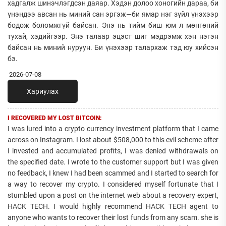
хадгалж шинэчлэгдсэн даяар. Хэдэн долоо хоногийн дараа, би
үнэндээ авсан нь миний сан эргэж—би ямар нэг зүйл үнэхээр
бодож боломжгүй байсан. Энэ нь тийм биш юм л мөнгөний
тухай, хэдийгээр. Энэ талаар эцэст шиг мэдрэмж хэн нэгэн
байсан нь миний нуруун. Би үнэхээр талархаж тэд юу хийсэн
бэ.
2026-07-08
Хариулах
I RECOVERED MY LOST BITCOIN:
I was lured into a crypto currency investment platform that I came
across on Instagram. I lost about $508,000 to this evil scheme after
I invested and accumulated profits, I was denied withdrawals on
the specified date. I wrote to the customer support but I was given
no feedback, I knew I had been scammed and I started to search for
a way to recover my crypto. I considered myself fortunate that I
stumbled upon a post on the internet web about a recovery expert,
HACK TECH. I would highly recommend HACK TECH agent to
anyone who wants to recover their lost funds from any scam. she is