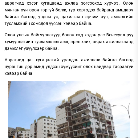
аврагчид хэсэг хугацаанд ажлаа зогсооход хүрчээ. Олон
мянган хүн орон гэргүй болж, түр хоргодох байранд амьдарч
байгаа бөгөөд ундны ус, цахилгаан эрчим хүч, эмнэлгийн
тусламжийн хомсдол үүссэн хэвээр байна.
Олон улсын байгууллагууд болон хэд хэдэн улс Венесуэл рүү
хүмүүнлэгийн тусламж илгээж, эрэн хайх, аврах ажиллагаанд
дэмжлэг үзүүлсээр байна.
Аврагчид цаг хугацаатай уралдан ажиллаж байгаа бөгөөд
нурангин дор амьд үлдсэн хүмүүсийг олох найдвар тасраагүй
хэвээр байна.