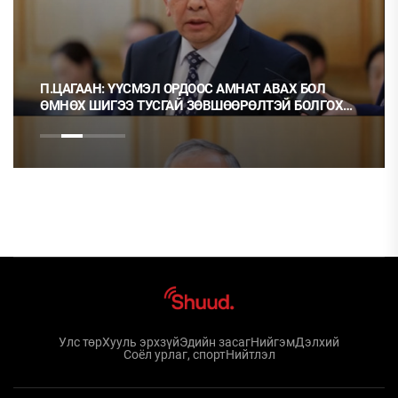
П.ЦАГААН: ҮҮСМЭЛ ОРДООС АМНАТ АВАХ БОЛ
ӨМНӨХ ШИГЭЭ ТУСГАЙ ЗӨВШӨӨРӨЛТЭЙ БОЛГОХ
ХЭРЭГТЭЙ
Улс төр
Хууль эрхзүй
Эдийн засаг
Нийгэм
Дэлхий
Соёл урлаг, спорт
Нийтлэл