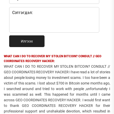
Илгээх
WHAT CAN I DO TO RECOVER MY STOLEN BITCOIN? CONSULT // GEO
COORDINATES RECOVERY HACKER:
WHAT CAN I DO TO RECOVER MY STOLEN BITCOIN? CONSULT //
GEO COORDINATES RECOVERY HACKER I have read a lot of stories
about people losing money to investment scams. I too have been a
victim of this scams. I lost about $700 in Bitcoin some months ago,
I searched around and tried to work with people ,unfortunately I
was scammed as well. This happened for months until I came
across GEO COORDINATES RECOVERY HACKER. I would first want
to thank GEO COORDINATES RECOVERY HACKER for their
professional support and unshakable devotion, which resulted in