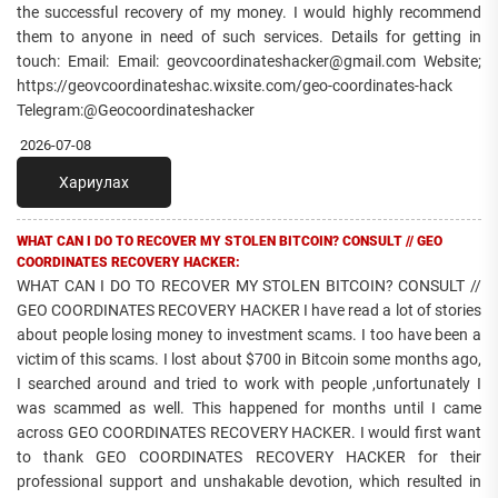
the successful recovery of my money. I would highly recommend
them to anyone in need of such services. Details for getting in
touch: Email: Email: geovcoordinateshacker@gmail.com Website;
https://geovcoordinateshac.wixsite.com/geo-coordinates-hack
Telegram:@Geocoordinateshacker
2026-07-08
Хариулах
WHAT CAN I DO TO RECOVER MY STOLEN BITCOIN? CONSULT // GEO
COORDINATES RECOVERY HACKER:
WHAT CAN I DO TO RECOVER MY STOLEN BITCOIN? CONSULT //
GEO COORDINATES RECOVERY HACKER I have read a lot of stories
about people losing money to investment scams. I too have been a
victim of this scams. I lost about $700 in Bitcoin some months ago,
I searched around and tried to work with people ,unfortunately I
was scammed as well. This happened for months until I came
across GEO COORDINATES RECOVERY HACKER. I would first want
to thank GEO COORDINATES RECOVERY HACKER for their
professional support and unshakable devotion, which resulted in