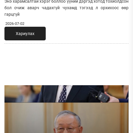
Энэ харамсалтай хэрэг боллоо үүний дэргэд хотод тохиолдсон
бол очиж аварч чадахгүй чухамд тэгээд л орхихоос өөр
гарцгүй
2026-07-02
Хариулах