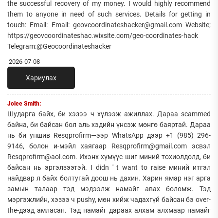
the successful recovery of my money. I would highly recommend
them to anyone in need of such services. Details for getting in
touch: Email: Email: geovcoordinateshacker@gmail.com Website;
https://geovcoordinateshac.wixsite.com/geo-coordinates-hack
Telegram:@Geocoordinateshacker
2026-07-08
Хариулах
Jolee Smith:
Шударга байх, би хэзээ ч хүлээж ажиллах. Дараа scammed
байна, би байсан бол аль хэдийн үнсэж мөнгө баяртай. Дараа
нь би уншив Resqprofirm—ээр WhatsApp дээр +1 (985) 296-
9146, болон и-мэйл хаягаар Resqprofirm@gmail.com эсвэл
Resqprofirm@aol.com. Ихэнх хүмүүс шиг миний тохиолдолд, би
байсан нь эргэлзээтэй. I didn ' t want to raise миний итгэл
найдвар л байх болтугай доош нь дахин. Харин ямар нэг арга
замын талаар тэд мэдээлж намайг авах боломж. Тэд
мэргэжлийн, хэзээ ч pushy, мөн хийж чадахгүй байсан бэ over-
the-дээд амласан. Тэд намайг дараах алхам алхмаар намайг