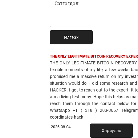
Илгээх
THE ONLY LEGITIMATE BITCOIN RECOVERY EXPER
THE ONLY LEGITIMATE BITCOIN RECOVERY 
terrible moments of my life, a few weeks bac
promised me a massive return on my invest
situation would do, I did some research 
HACKER. I got to reach out to the expert. It 
am a living testimony. Hope this helps as ma
reach them through the contact below for
WhatsApp +1 ( 318 ) 203-3657 Telegram: 
coordinates-hack
2026-08-04
Хариулах