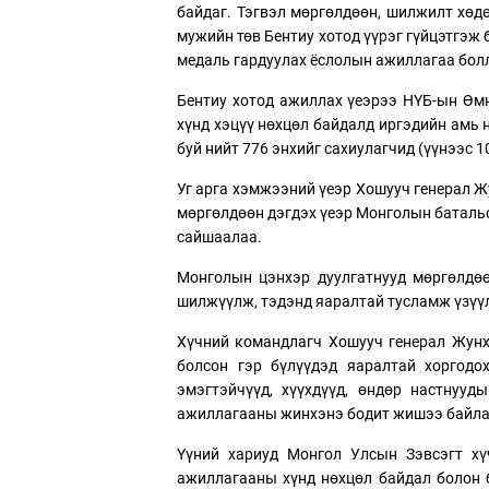
байдаг. Тэгвэл мөргөлдөөн, шилжилт хөд
мужийн төв Бентиу хотод үүрэг гүйцэтгэж
медаль гардуулах ёслолын ажиллагаа бол
Бентиу хотод ажиллах үеэрээ НҮБ-ын Өмн
хүнд хэцүү нөхцөл байдалд иргэдийн амь 
буй нийт 776 энхийг сахиулагчид (үүнээс 1
Уг арга хэмжээний үеэр Хошууч генерал Ж
мөргөлдөөн дэгдэх үеэр Монголын батальо
сайшаалаа.
Монголын цэнхэр дуулгатнууд мөргөлдөө
шилжүүлж, тэдэнд яаралтай тусламж үзүү
Хүчний командлагч Хошууч генерал Жунху
болсон гэр бүлүүдэд яаралтай хоргодо
эмэгтэйчүүд, хүүхдүүд, өндөр настнууд
ажиллагааны жинхэнэ бодит жишээ байла
Үүний хариуд Монгол Улсын Зэвсэгт хү
ажиллагааны хүнд нөхцөл байдал болон б