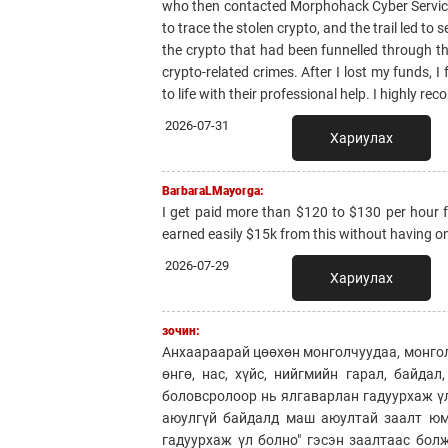
who then contacted Morphohack Cyber Serv
to trace the stolen crypto, and the trail led 
the crypto that had been funnelled through t
crypto-related crimes. After I lost my funds,
to life with their professional help. I highly 
2026-07-31
Хариулах
BarbaraLMayorga:
I get paid more than $120 to $130 per hour fo
earned easily $15k from this without having onl
2026-07-29
Хариулах
зочин:
Анхаараарай цөөхөн монголчуудаа, монгол 
өнгө, нас, хүйс, нийгмийн гарал, байда
боловсролоор нь ялгаварлан гадуурхаж үл
аюулгүй байдалд маш аюултай заалт юм.
гадуурхаж үл болно" гэсэн заалтаас бо