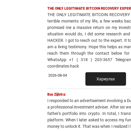
THE ONLY LEGITIMATE BITCOIN RECOVERY EXPER
THE ONLY LEGITIMATE BITCOIN RECOVERY 
terrible moments of my life, a few weeks bac
promised me a massive return on my invest
situation would do, I did some research 
HACKER. I got to reach out to the expert. It 
am a living testimony. Hope this helps as ma
reach them through the contact below for
WhatsApp +1 ( 318 ) 203-3657 Telegram: 
coordinates-hack
2026-08-04
Хариулах
Bas Zijlstra:
I responded to an advertisement involving a 
a professional investment adviser. After six 
father's portfolio into crypto. In total, I tr
platform. When I later asked to access my fu
money to unlock it. That was when I realized I h