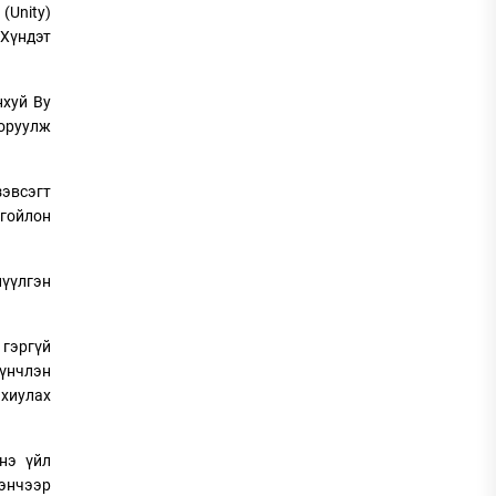
(Unity)
 Хүндэт
нхуй Ву
 оруулж
зэвсэгт
цгойлон
нүүлгэн
 гэргүй
үнчлэн
хиулах
нэ үйл
нэнчээр