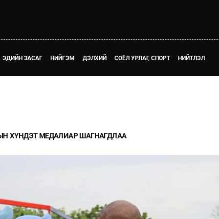
ЭДИЙН ЗАСАГ
НИЙГЭМ
ДЭЛХИЙ
СОЁЛ УРЛАГ, СПОРТ
НИЙТЛЭЛ
ЫН ХҮНДЭТ МЕДАЛИАР ШАГНАГДЛАА