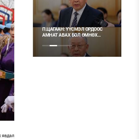
ЛШ
П.ЦАГААН: ҮҮСМЭЛ ОРДООС
Ц.МОНГО
АМНАТ АВАХ БОЛ ӨМНӨХ
ХЭРЭГ Г
ШИГЭЭ ТУСГАЙ
НЬ ШУДА
ЗӨВШӨӨРӨЛТЭЙ БОЛГОХ
ХЭРЭГТЭЙ
х явдал