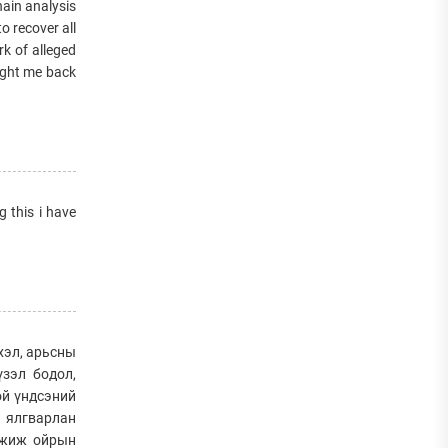
in analysis
o recover all
k of alleged
ought me back
g this i have
хэл, арьсны
үзэл бодол,
ой үндсэний
ь ялгварлан
мжиж ойрын