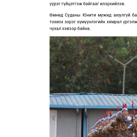
үүрэг гүйцэтгэж байгааг илэрхийлэв.
Өмнөд Суданы Юнити мужид аюулгүй бай
тохиох зэрэг хүмүүнлэгийн хямрал үргэлж
чухал хэвээр байна.