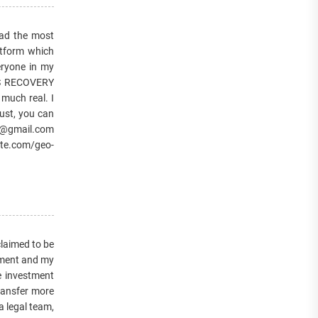
d the most
atform which
eryone in my
ES RECOVERY
 much real. I
ust, you can
r@gmail.com
te.com/geo-
laimed to be
stment and my
te investment
ransfer more
a legal team,