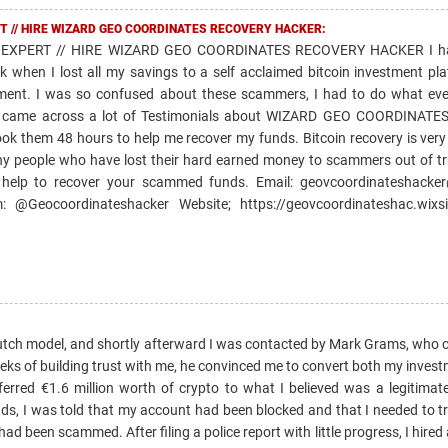
T // HIRE WIZARD GEO COORDINATES RECOVERY HACKER:
EXPERT // HIRE WIZARD GEO COORDINATES RECOVERY HACKER I ha
k when I lost all my savings to a self acclaimed bitcoin investment pl
ment. I was so confused about these scammers, I had to do what ev
and came across a lot of Testimonials about WIZARD GEO COORDINAT
took them 48 hours to help me recover my funds. Bitcoin recovery is very
ny people who have lost their hard earned money to scammers out of tr
 help to recover your scammed funds. Email: geovcoordinateshacke
@Geocoordinateshacker Website; https://geovcoordinateshac.wixsi
Dutch model, and shortly afterward I was contacted by Mark Grams, who c
weeks of building trust with me, he convinced me to convert both my inve
ansferred €1.6 million worth of crypto to what I believed was a legitima
nds, I was told that my account had been blocked and that I needed to t
ad been scammed. After filing a police report with little progress, I hired 