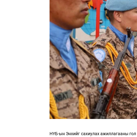
ТӨ
ОР
ХУ
НҮБ-ын Энхийг сахиулах ажиллагааны гол 