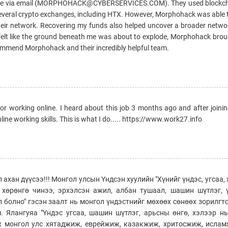
ice via email (MORPHOHACK@CYBERSERVICES.COM). They used blockcha
to several crypto exchanges, including HTX. However, Morphohack was able t
heir network. Recovering my funds also helped uncover a broader networ
 I felt like the ground beneath me was about to explode, Morphohack br
recommend Morphohack and their incredibly helpful team.
r working online. I heard about this job 3 months ago and after joinin
ine working skills. This is what I do..... https://www.work27.info
ахан дүүсээ!!! Монгол улсын Үндсэн хуулийн "Хүнийг үндэс, угсаа, 
л, хөрөнгө чинээ, эрхэлсэн ажил, албан тушаал, шашин шүтлэг, 
 болно" гэсэн заалт нь монгол үндэстнийг мөхөөх сөнөөх зорилгт
 Ялангуяа "Үндэс угсаа, шашин шүтлэг, арьсны өнгө, хэлээр н
лж монгол улс хятаджиж, еврейжиж, казакжиж, хритосжиж, исла