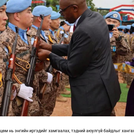
ЛӨӨЛӨГЧИЙН ГАЗАРТ
НИЙСЛЭЛД ШАХМАЛ ТҮ
ЛОГО ШИЛЖҮҮЛСЭН БОЛ 20
БОРЛУУЛАХ 435 ЦЭГ
ВИАР ТАТВАР СУУТГАНА
АЖИЛЛАНА
цөм нь энгийн иргэдийг хамгаалах, тэдний аюулгүй байдлыг ханга