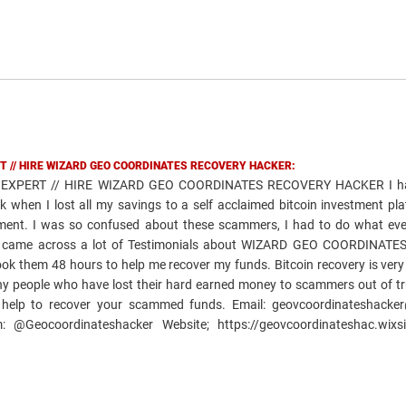
T // HIRE WIZARD GEO COORDINATES RECOVERY HACKER:
EXPERT // HIRE WIZARD GEO COORDINATES RECOVERY HACKER I ha
k when I lost all my savings to a self acclaimed bitcoin investment pl
ment. I was so confused about these scammers, I had to do what ev
and came across a lot of Testimonials about WIZARD GEO COORDINAT
took them 48 hours to help me recover my funds. Bitcoin recovery is very
ny people who have lost their hard earned money to scammers out of tr
 help to recover your scammed funds. Email: geovcoordinateshacke
@Geocoordinateshacker Website; https://geovcoordinateshac.wixsi