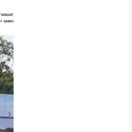
гамшиг
эг амин