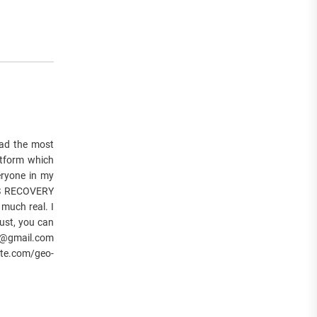
d the most
atform which
eryone in my
ES RECOVERY
 much real. I
ust, you can
r@gmail.com
te.com/geo-