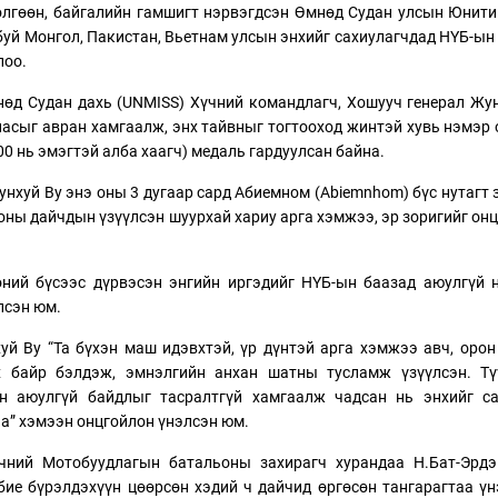
өлгөөн, байгалийн гамшигт нэрвэгдсэн Өмнөд Судан улсын Юнити 
 буй Монгол, Пакистан, Вьетнам улсын энхийг сахиулагчдад НҮБ-ын
лоо.
өд Судан дахь (UNMISS) Хүчний командлагч, Хошууч генерал Жу
насыг авран хамгаалж, энх тайвныг тогтооход жинтэй хувь нэмэр
00 нь эмэгтэй алба хаагч) медаль гардуулсан байна.
унхуй Ву энэ оны 3 дугаар сард Абиемном (Abiemnhom) бүс нутагт 
ны дайчдын үзүүлсэн шуурхай хариу арга хэмжээ, эр зоригийг он
ний бүсээс дүрвэсэн энгийн иргэдийг НҮБ-ын баазад аюулгүй 
лсэн юм.
й Ву “Та бүхэн маш идэвхтэй, үр дүнтэй арга хэмжээ авч, орон
х байр бэлдэж, эмнэлгийн анхан шатны тусламж үзүүлсэн. Тү
ын аюулгүй байдлыг тасралтгүй хамгаалж чадсан нь энхийг са
а” хэмээн онцгойлон үнэлсэн юм.
чний Мотобуудлагын батальоны захирагч хурандаа Н.Бат-Эрдэ
ие бүрэлдэхүүн цөөрсөн хэдий ч дайчид өргөсөн тангарагтаа ү