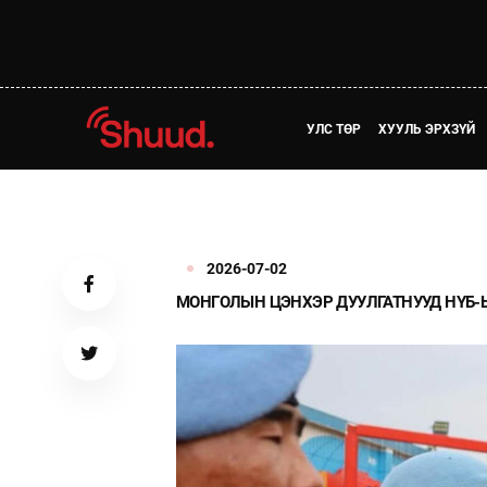
УЛС ТӨР
ХУУЛЬ ЭРХЗҮЙ
2026-07-02
МОНГОЛЫН ЦЭНХЭР ДУУЛГАТНУУД НҮБ-