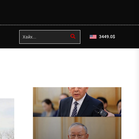
3449.0
$