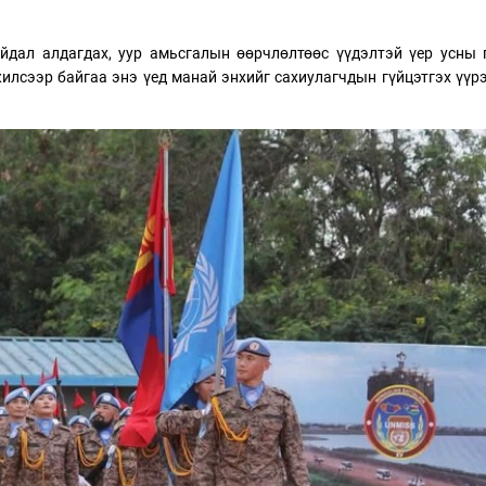
дал алдагдах, уур амьсгалын өөрчлөлтөөс үүдэлтэй үер усны 
илсээр байгаа энэ үед манай энхийг сахиулагчдын гүйцэтгэх үүр