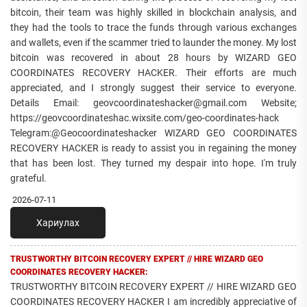
bitcoin, their team was highly skilled in blockchain analysis, and
they had the tools to trace the funds through various exchanges
and wallets, even if the scammer tried to launder the money. My lost
bitcoin was recovered in about 28 hours by WIZARD GEO
COORDINATES RECOVERY HACKER. Their efforts are much
appreciated, and I strongly suggest their service to everyone.
Details Email: geovcoordinateshacker@gmail.com Website;
https://geovcoordinateshac.wixsite.com/geo-coordinates-hack
Telegram:@Geocoordinateshacker WIZARD GEO COORDINATES
RECOVERY HACKER is ready to assist you in regaining the money
that has been lost. They turned my despair into hope. I'm truly
grateful.
2026-07-11
Хариулах
TRUSTWORTHY BITCOIN RECOVERY EXPERT // HIRE WIZARD GEO
COORDINATES RECOVERY HACKER:
TRUSTWORTHY BITCOIN RECOVERY EXPERT // HIRE WIZARD GEO
COORDINATES RECOVERY HACKER I am incredibly appreciative of