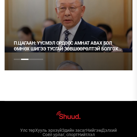
Л
Ц.МОНГОЛ: НЭГ ГЭРЭЭГ ГЭМТ ХЭРЭГ ГЭЭД, НӨГӨ
ГОХ
НЬ ОРХИХ НЬ ШУДАРГА ЁС УУ?
Улс төр
Хууль эрхзүй
Эдийн засаг
Нийгэм
Дэлхий
Соёл урлаг, спорт
Нийтлэл