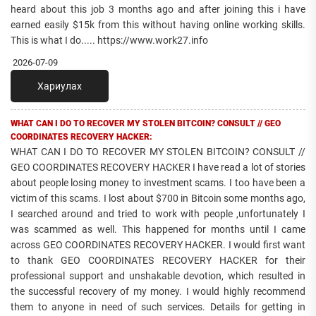
heard about this job 3 months ago and after joining this i have
earned easily $15k from this without having online working skills.
This is what I do..... https://www.work27.info
2026-07-09
Хариулах
WHAT CAN I DO TO RECOVER MY STOLEN BITCOIN? CONSULT // GEO
COORDINATES RECOVERY HACKER:
WHAT CAN I DO TO RECOVER MY STOLEN BITCOIN? CONSULT //
GEO COORDINATES RECOVERY HACKER I have read a lot of stories
about people losing money to investment scams. I too have been a
victim of this scams. I lost about $700 in Bitcoin some months ago,
I searched around and tried to work with people ,unfortunately I
was scammed as well. This happened for months until I came
across GEO COORDINATES RECOVERY HACKER. I would first want
to thank GEO COORDINATES RECOVERY HACKER for their
professional support and unshakable devotion, which resulted in
the successful recovery of my money. I would highly recommend
them to anyone in need of such services. Details for getting in