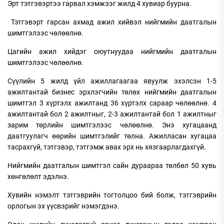
Эрт тэтгэвэртээ гарвал хэмжээг жилд 4 хувиар буурна.
Тэтгэвэрт гарсан ахмад ажил хийвэл нийгмийн даатгалын
шимтгэлээс чөлөөлнө.
Цагийн ажил хийдэг оюутнуудаа нийгмийн даатгалын
шимтгэлээс чөлөөлнө.
Сүүлийн 5 жилд үйл ажиллагаагаа явуулж эхэлсэн 1-5
ажилтантай бизнес эрхлэгчийн төлөх нийгмийн даатгалын
шимтгэл 3 хүртэлх ажилтанд 36 хүртэлх сараар чөлөөлнө. 4
ажилтантай бол 2 ажилтныг, 2-3 ажилтантай бол 1 ажилтныг
зарим төрлийн шимтгэлээс чөлөөлнө. Энэ хугацаанд
даатгуулагч өөрийн шимтгэлийг төлна. Ажилласан хугацаа
тасрахгүй, тэтгэвэр, тэтгэмж авах эрх нь хязгаарлагдахгүй.
Нийгмийн даатгалын шимтгэл сайн дураараа төлбөл 50 хувь
хөнгөлөлт эдэлнэ.
Хувийн нэмэлт тэтгэврийн тогтолцоо бий болж, тэтгэврийн
орлогын эх үүсвэрийг нэмэгдэнэ.