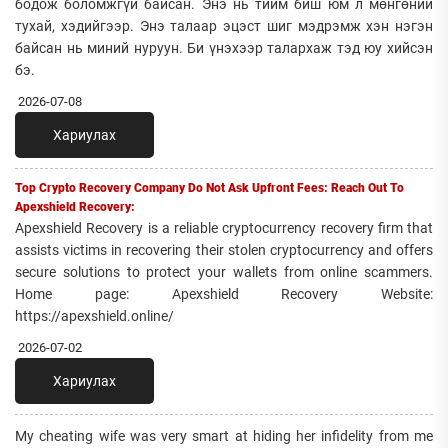
бодож боломжгүй байсан. Энэ нь тийм биш юм л мөнгөний
тухай, хэдийгээр. Энэ талаар эцэст шиг мэдрэмж хэн нэгэн
байсан нь миний нуруун. Би үнэхээр талархаж тэд юу хийсэн
бэ.
2026-07-08
Хариулах
Top Crypto Recovery Company Do Not Ask Upfront Fees: Reach Out To
Apexshield Recovery:
Apexshield Recovery is a reliable cryptocurrency recovery firm that
assists victims in recovering their stolen cryptocurrency and offers
secure solutions to protect your wallets from online scammers.
Home page: Apexshield Recovery Website:
https://apexshield.online/
2026-07-02
Хариулах
My cheating wife was very smart at hiding her infidelity from me