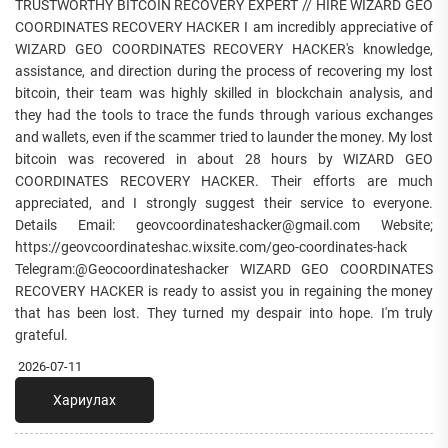
TRUSTWORTHY BITCOIN RECOVERY EXPERT // HIRE WIZARD GEO
COORDINATES RECOVERY HACKER I am incredibly appreciative of
WIZARD GEO COORDINATES RECOVERY HACKER's knowledge,
assistance, and direction during the process of recovering my lost
bitcoin, their team was highly skilled in blockchain analysis, and
they had the tools to trace the funds through various exchanges
and wallets, even if the scammer tried to launder the money. My lost
bitcoin was recovered in about 28 hours by WIZARD GEO
COORDINATES RECOVERY HACKER. Their efforts are much
appreciated, and I strongly suggest their service to everyone.
Details Email: geovcoordinateshacker@gmail.com Website;
https://geovcoordinateshac.wixsite.com/geo-coordinates-hack
Telegram:@Geocoordinateshacker WIZARD GEO COORDINATES
RECOVERY HACKER is ready to assist you in regaining the money
that has been lost. They turned my despair into hope. I'm truly
grateful.
2026-07-11
Хариулах