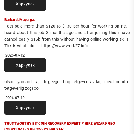
Хариулах
BarbaraLMayorga:
I get paid more than $120 to $130 per hour for working online. I
heard about this job 3 months ago and after joining this i have
earned easily $15k from this without having online working skills.
This is what I do..... https://www.work27.info
2026-07-12
Хариулах
ulsad yamarch ajil hiigeegui baij tetgever avdag novshnuudiin
tetgeveriig zogsoo
2026-07-12
Хариулах
TRUSTWORTHY BITCOIN RECOVERY EXPERT // HIRE WIZARD GEO
COORDINATES RECOVERY HACKER: