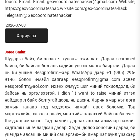
touch: Email: Email: geovcoordinateshacker@gmail.com Website;
https://geovcoordinateshac.wixsite.com/geo-coordinates-hack
Telegram:@Geocoordinateshacker
2026-07-08
Хариулах
Jolee Smith:
Шударга байх, би хэзээ ч хүлээж ажиллах. Дараа scammed
байна, би байсан бол аль хэдийн үнсэж мөнгө баяртай. Дараа
нь би уншив Resqprofirm—ээр WhatsApp дээр +1 (985) 296-
9146, болон и-мэйл хаягаар Resqprofirm@gmail.com эсвэл
Resqprofirm@aol.com. Ихэнх хүмүүс шиг миний тохиолдолд, би
байсан нь эргэлзээтэй. I didn ' t want to raise миний итгэл
найдвар л байх болтугай доош нь дахин. Харин ямар нэг арга
замын талаар тэд мэдээлж намайг авах боломж. Тэд
мэргэжлийн, хэзээ ч pushy, мөн хийж чадахгүй байсан бэ over-
the-дээд амласан. Тэд намайг дараах алхам алхмаар намайг
хадгалж шинэчлэгдсэн даяар. Хэдэн долоо хоногийн дараа, би
үнэндээ авсан нь миний сан эргэж—би ямар нэг зүйл үнэхээр