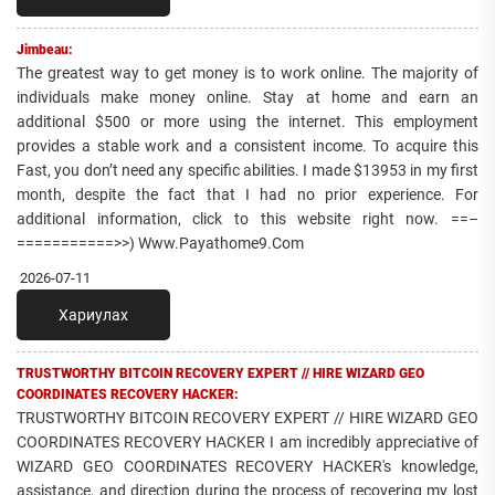
Jimbeau:
The greatest way to get money is to work online. The majority of
individuals make money online. Stay at home and earn an
additional $500 or more using the internet. This employment
provides a stable work and a consistent income. To acquire this
Fast, you don’t need any specific abilities. I made $13953 in my first
month, despite the fact that I had no prior experience. For
additional information, click to this website right now. ==–
===========>>) Www.Payathome9.Com
2026-07-11
Хариулах
TRUSTWORTHY BITCOIN RECOVERY EXPERT // HIRE WIZARD GEO
COORDINATES RECOVERY HACKER:
TRUSTWORTHY BITCOIN RECOVERY EXPERT // HIRE WIZARD GEO
COORDINATES RECOVERY HACKER I am incredibly appreciative of
WIZARD GEO COORDINATES RECOVERY HACKER's knowledge,
assistance, and direction during the process of recovering my lost