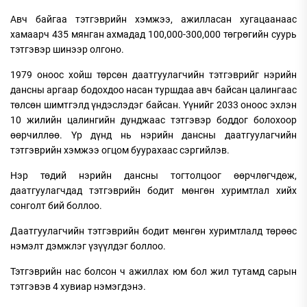
Авч байгаа тэтгэврийн хэмжээ, ажилласан хугацаанаас
хамаарч 435 мянган ахмадад 100,000-300,000 төгрөгийн суурь
тэтгэвэр шинээр олгоно.
1979 оноос хойш төрсөн даатгуулагчийн тэтгэврийг нэрийн
дансны аргаар бодохдоо насан туршдаа авч байсан цалингаас
төлсөн шимтгэлд үндэслэдэг байсан. Үүнийг 2033 оноос эхлэн
10 жилийн цалингийн дунджаас тэтгэвэр боддог болохоор
өөрчиллөө. Үр дүнд нь нэрийн дансны даатгуулагчийн
тэтгэврийн хэмжээ огцом буурахаас сэргийлэв.
Нэр төдий нэрийн дансны тогтолцоог өөрчлөгчдөж,
даатгуулагчдад тэтгэврийн бодит мөнгөн хуримтлал хийх
сонголт бий боллоо.
Даатгуулагчийн тэтгэврийн бодит мөнгөн хуримтлалд төрөөс
нэмэлт дэмжлэг үзүүлдэг боллоо.
Тэтгэврийн нас болсон ч ажиллах юм бол жил тутамд сарын
тэтгэвэв 4 хувиар нэмэгдэнэ.