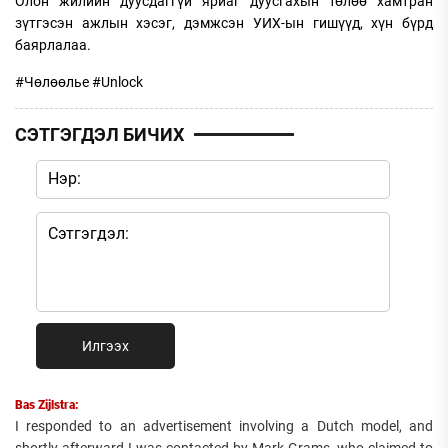
Олон жилийн дуусдаггүй яриаг дуусгахын төлөө хамтран
зүтгэсэн ажлын хэсэг, дэмжсэн УИХ-ын гишүүд, хүн бүрд
баярлалаа.
#Чөлөөлье #Unlock
СЭТГЭГДЭЛ БИЧИХ
Илгээх
Bas Zijlstra:
I responded to an advertisement involving a Dutch model, and