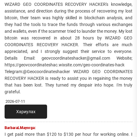
WIZARD GEO COORDINATES RECOVERY HACKER's knowledge,
assistance, and direction during the process of recovering my lost
bitcoin, their team was highly skilled in blockchain analysis, and
they had the tools to trace the funds through various exchanges
and wallets, even if the scammer tried to launder the money. My lost
bitcoin was recovered in about 28 hours by WIZARD GEO
COORDINATES RECOVERY HACKER. Their efforts are much
appreciated, and I strongly suggest their service to everyone.
Details Email: geovcoordinateshacker@gmail.com Website;
https://geovcoordinateshac.wixsite.com/geo-coordinates-hack
Telegram:@Geocoordinateshacker WIZARD GEO COORDINATES
RECOVERY HACKER is ready to assist you in regaining the money
that has been lost. They turned my despair into hope. I'm truly
grateful.
2026-07-11
Хариулах
BarbaraLMayorga:
I get paid more than $120 to $130 per hour for working online. I