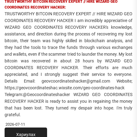
TRUSTWORTHY BITCOIN RECOVERY EXPERT // HIRE WIZARD GEO
COORDINATES RECOVERY HACKER:
TRUSTWORTHY BITCOIN RECOVERY EXPERT // HIRE WIZARD GEO
COORDINATES RECOVERY HACKER I am incredibly appreciative of
WIZARD GEO COORDINATES RECOVERY HACKER's knowledge,
assistance, and direction during the process of recovering my lost
bitcoin, their team was highly skilled in blockchain analysis, and
they had the tools to trace the funds through various exchanges
and wallets, even if the scammer tried to launder the money. My lost
bitcoin was recovered in about 28 hours by WIZARD GEO
COORDINATES RECOVERY HACKER. Their efforts are much
appreciated, and I strongly suggest their service to everyone.
Details Email: geovcoordinateshacker@gmail.com Website;
https://geovcoordinateshac.wixsite.com/geo-coordinates-hack
Telegram:@Geocoordinateshacker WIZARD GEO COORDINATES
RECOVERY HACKER is ready to assist you in regaining the money
that has been lost. They turned my despair into hope. I'm truly
grateful.
2026-07-11
Хариулах