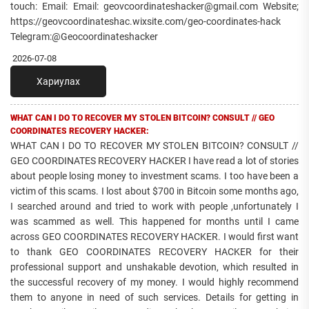
touch: Email: Email: geovcoordinateshacker@gmail.com Website;
https://geovcoordinateshac.wixsite.com/geo-coordinates-hack
Telegram:@Geocoordinateshacker
2026-07-08
Хариулах
WHAT CAN I DO TO RECOVER MY STOLEN BITCOIN? CONSULT // GEO
COORDINATES RECOVERY HACKER:
WHAT CAN I DO TO RECOVER MY STOLEN BITCOIN? CONSULT //
GEO COORDINATES RECOVERY HACKER I have read a lot of stories
about people losing money to investment scams. I too have been a
victim of this scams. I lost about $700 in Bitcoin some months ago,
I searched around and tried to work with people ,unfortunately I
was scammed as well. This happened for months until I came
across GEO COORDINATES RECOVERY HACKER. I would first want
to thank GEO COORDINATES RECOVERY HACKER for their
professional support and unshakable devotion, which resulted in
the successful recovery of my money. I would highly recommend
them to anyone in need of such services. Details for getting in