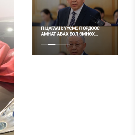
П.ЦАГААН: ҮҮСМЭЛ ОРДООС
Ц.МОНГОЛ: 
АМНАТ АВАХ БОЛ ӨМНӨХ
ХЭРЭГ ГЭЭД
ШИГЭЭ ТУСГАЙ
НЬ ШУДАРГА 
ЗӨВШӨӨРӨЛТЭЙ БОЛГОХ
ХЭРЭГТЭЙ