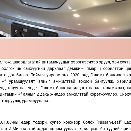
олгож, шаардлагатай витаминуудыг хэрэглэснээр эрүүл, эрч хүчт
болгох нь санхүүгийн дархлааг дэмжиж, ямар ч сорилттой цаг
ж өгдөг билээ. Тийм ч учраас анх 2020 онд Голомт банкнаас и
 ₮” урамшуулалт аяныг амжилттай зохион байгуулж, харилц
нд хэцүү цаг үед ч Голомт банк харилцагч нараа халамжлах, х
Витамин ₮” аяныг 2 дахь жилдээ амжилттай хэрэгжүүллээ. Энэх
г тодруулж, урамшууллаа.
01.08-ны өдөр тодорч, супер хонжвор болох “Nissan-Leaf” ца
зтан И.Мишээлтэй хэдэн хором уулзаж, ярилцсан ба түүний яри