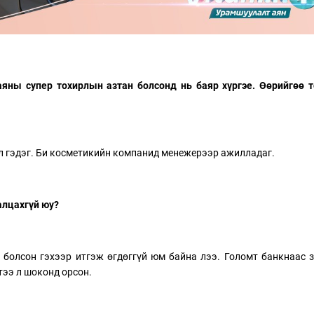
яны супер тохирлын азтан болсонд нь баяр хүргэе. Өөрийгөө 
л гэдэг. Би косметикийн компанид менежерээр ажилладаг.
алцахгүй юу?
 болсон гэхээр итгэж өгдөггүй юм байна лээ. Голомт банкнаас 
тээ л шоконд орсон.