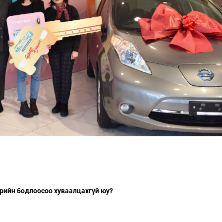
рийн бодлоосоо хуваалцахгүй юу?