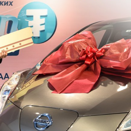
ЛӨГЧИЙН ГАЗАРТ
НИЙСЛЭЛД ШАХМАЛ ТҮЛШ
О ШИЛЖҮҮЛСЭН БОЛ 20
БОРЛУУЛАХ 435 ЦЭГ
Р ТАТВАР СУУТГАНА
АЖИЛЛАНА