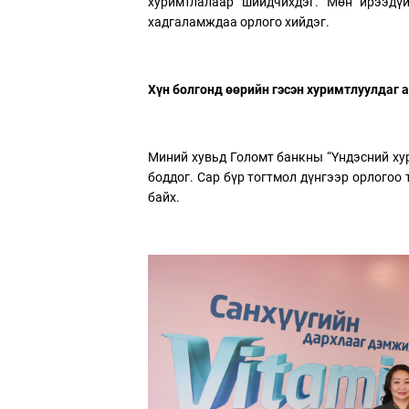
хуримтлалаар шийдчихдэг. Мөн ирээдү
хадгаламждаа орлого хийдэг.
Хүн болгонд өөрийн гэсэн хуримтлуулдаг а
Миний хувьд Голомт банкны “Үндэсний ху
боддог. Сар бүр тогтмол дүнгээр орлогоо
байх.