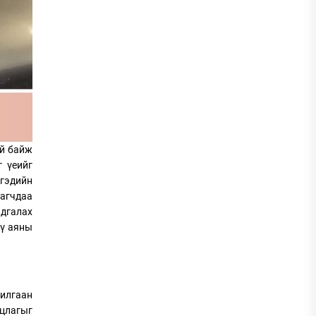
эй байж
 үеийг
ргэдийн
агчдаа
адгалах
үү аяны
хилгаан
лцлагыг