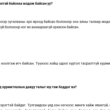
рхтэй байснаа мэдэж байсан уу?
ээр сугалааны эрх ирээд байсан болохоор энэ аяны талаар мэд
гүй болохоор нэг их анхаараагүй орхисон байсан.
 нээлгэж өгч байсан. Түүнээс хойш одоог хүртэл тасралтгүй хури
д хуримтлалын давуу талыг юу гэж боддог вэ?
эрэгтэй байдаг. Тулгамдсан үед хэн нэгнээс мөнгө хайж явахгүй,