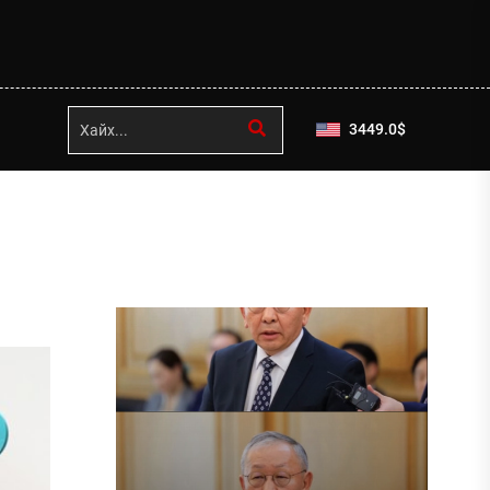
3449.0
$