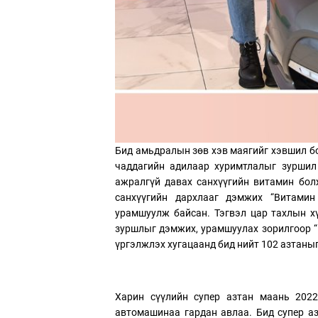
Бид амьдралын зөв хэв маягийг хэвшил б
чаддагийн адилаар хуримтлалыг зуршил 
ажралгүй давах санхүүгийн витамин бол
санхүүгийн дархлааг дэмжих “Витамин
урамшуулж байсан. Тэгвэл цар тахлын хү
зуршлыг дэмжих, урамшуулах зорилгоор “
үргэлжлэх хугацаанд бид нийт 102 азтаны
Харин сүүлийн супер азтан маань 2022.
автомашинаа гардан авлаа. Бид супер а