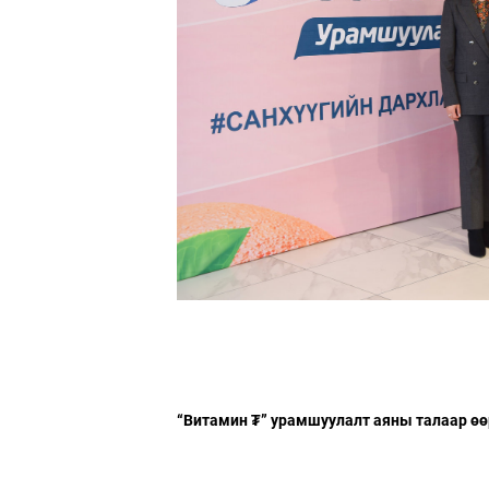
“Витамин ₮” урамшуулалт аяны талаар өө