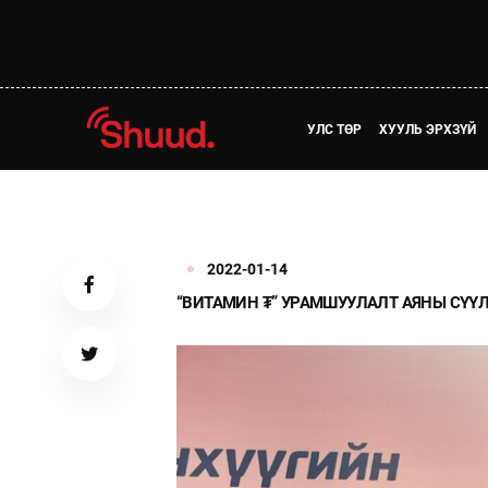
УЛС ТӨР
ХУУЛЬ ЭРХЗҮЙ
2022-01-14
“ВИТАМИН ₮” УРАМШУУЛАЛТ АЯНЫ СҮҮЛ