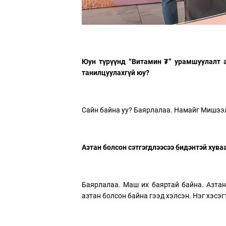
Юун түрүүнд “Витамин ₮” урамшуулалт а
танилцуулахгүй юу?
Сайн байна уу? Баярлалаа. Намайг Мишээ
Азтан болсон сэтгэгдлээсээ бидэнтэй хува
Баярлалаа. Маш их баяртай байна. Азтан
азтан болсон байна гээд хэлсэн. Нэг хэсэг