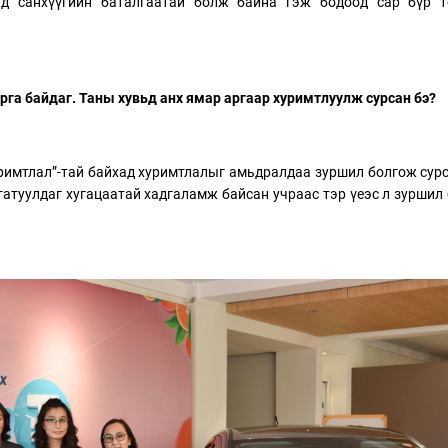
йд санхүүгийн баталгаатай болж байна гэж бодоод сар бүр т
рга байдаг. Таны хувьд анх ямар аргаар хуримтлуулж сурсан бэ?
римтлал”-тай байхад хуримтлалыг амьдралдаа зуршил болгож сур
 татуулдаг хугацаатай хадгаламж байсан учраас тэр үеэс л зуршил