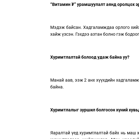
“Витамин ₮” урамшуулалт аянд оролцох э
Мэдэж байсан. Хадгаламждаа орлого хийх
хайж үзсэн. Гэхдээ азтан болно гэж бодоо
Хуримтлалтай болоод удаж байна уу?
Манай аав, ээж 2 анх хүүхдийн хадгаламж
байна.
Хуримтлалыг зуршил болгосон хүний хувь
Яаралтай үед хуримтлалтай байх нь маш х