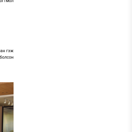
огтмол
сан гэж
 болсон