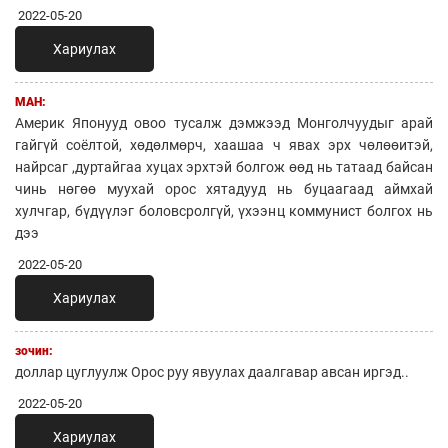
2022-05-20
Хариулах
МАН:
Америк Японууд овоо тусалж дэмжээд Монголчуудыг арай
гайгүй соёлтой, хөдөлмөрч, хаашаа ч явах эрх чөлөөитэй,
найрсаг ,дуртайгаа хуцах эрхтэй болгож өөд нь татаад байсан
чинь нөгөө муухай орос хятадууд нь буцаагаад аймхай
хулчгар, бүдүүлэг боловсролгүй, үхээнц коммунист болгох нь
дээ
2022-05-20
Хариулах
зочин:
доллар цуглуулж Oрос руу явуулах даалгавар авсан иргэд..
2022-05-20
Хариулах