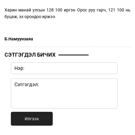
Харин манай улсын 128 100 иргэн Орос руу гарч, 121 100 нь
буцаж, эх орондоо иржээ.
Б.Намуунзаяа
СЭТГЭГДЭЛ БИЧИХ
Илгээх