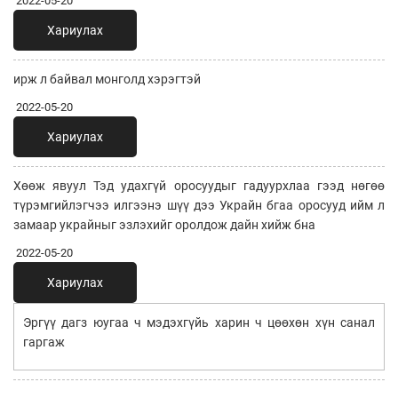
2022-05-20
Хариулах
ирж л байвал монголд хэрэгтэй
2022-05-20
Хариулах
Хөөж явуул Тэд удахгүй оросуудыг гадуурхлаа гээд нөгөө
түрэмгийлэгчээ илгээнэ шүү дээ Украйн бгаа оросууд ийм л
замаар украйныг эзлэхийг оролдож дайн хийж бна
2022-05-20
Хариулах
Эргүү дагз юугаа ч мэдэхгүйь харин ч цөөхөн хүн санал
гаргаж