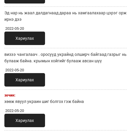
Эд нар нь жаал далдагнаад дараа нь хамгаалахаар цэрэг орж
ирнэ дээ
2022-05-20
Хариулах
визээ чангалаач . оросууд украйнд олширч байгаад газрыг нь
булааж байна. крымын хойгийг булааж авсан шүү
2022-05-20
Хариулах
зочин:
хөөж явуул украин шиг болгох гэж байна
2022-05-20
Хариулах