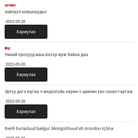
зочин:
зайлуул новшнуудыг
2022-05-20
Хариулах
фц:
Үмхий оросууд маш ихээр ирж байна даа
2022-05-20
Хариулах
Эргүү дагз юугаа ч мэдэхгүйь харин ч цөөхөн хүн санал гаргаж
2022-05-20
Хариулах
ihenh buriaduud bailgui. Mongolchuud eh orondoo irj bna