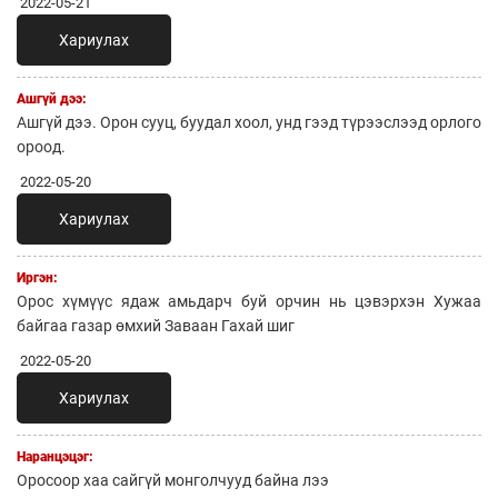
2022-05-21
Хариулах
Ашгүй дээ:
Ашгүй дээ. Орон сууц, буудал хоол, унд гээд түрээслээд орлого
ороод.
2022-05-20
Хариулах
Иргэн:
Орос хүмүүс ядаж амьдарч буй орчин нь цэвэрхэн Хужаа
байгаа газар өмхий Заваан Гахай шиг
2022-05-20
Хариулах
Наранцэцэг:
Оросоор хаа сайгүй монголчууд байна лээ