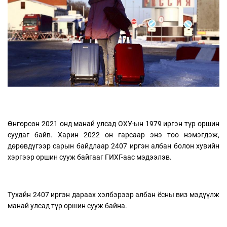
Өнгөрсөн 2021 онд манай улсад ОХУ-ын 1979 иргэн түр оршин
суудаг байв. Харин 2022 он гарсаар энэ тоо нэмэгдэж,
дөрөвдүгээр сарын байдлаар 2407 иргэн албан болон хувийн
хэргээр оршин сууж байгааг ГИХГ-аас мэдээлэв.
Тухайн 2407 иргэн дараах хэлбэрээр албан ёсны виз мэдүүлж
манай улсад түр оршин сууж байна.