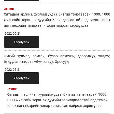
Зочин:
Хятадын эрлийз. хурлийзүүдээ битгий тэнэгээрэй 1000. 1000
жил сайн хөрш. ах дүүгийн барилдлагаатай ард түмэн зовох
цагт нөхрийн чанар танигдсан найрсаг хөршүүдээ
2022-05-21
Хариулах
Өмхий хулмас, самгон, бузар архичин, дээрэлхүү, хөлдүү,
бүдүүлэг, спид, тэмбүү согтуу. Оросууд
2022-05-21
Хариулах
Зочин:
Хятадын эрлийз. хурлийзүүдээ битгий тэнэгээрэй 1000.
1000 жил сайн хөрш. ах дүүгийн барилдлагаатай ард түмэн
зовох цагт нөхрийн чанар танигдсан найрсаг хөршүүдээ