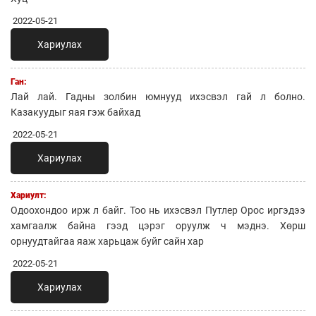
2022-05-21
Хариулах
Ган:
Лай лай. Гадны золбин юмнууд ихэсвэл гай л болно.
Казакуудыг яая гэж байхад
2022-05-21
Хариулах
Хариулт:
Одоохондоо ирж л байг. Тоо нь ихэсвэл Путлер Орос иргэдээ
хамгаалж байна гээд цэрэг оруулж ч мэднэ. Хөрш
орнуудтайгаа яаж харьцаж буйг сайн хар
2022-05-21
Хариулах