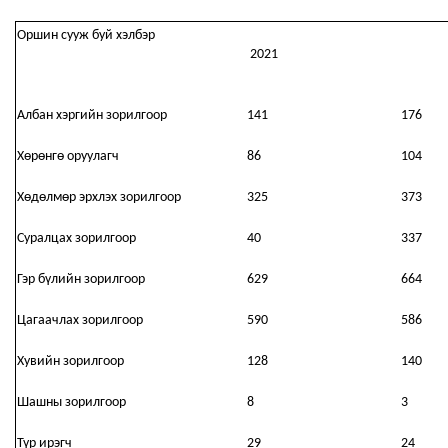
Оршин сууж буй хэлбэр
2021
Албан хэргийн зорилгоор
141
176
Хөрөнгө оруулагч
86
104
Хөдөлмөр эрхлэх зорилгоор
325
373
Суралцах зорилгоор
40
337
Гэр бүлийн зорилгоор
629
664
Цагаачлах зорилгоор
590
586
Хувийн зорилгоор
128
140
Шашны зорилгоор
8
3
Түр ирэгч
29
24