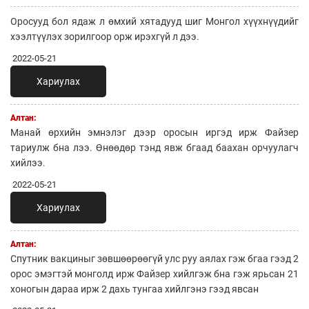
Оросууд бол ядаж л өмхий хятадууд шиг Монгол хүүхнүүдийг
хээлтүүлэх зорилгоор орж ирэхгүй л дээ.
2022-05-21
Хариулах
Алтан:
Манай өрхийн эмнэлэг дээр оросын иргэд ирж Файзер
тариулж бна лээ. Өнөөдөр тэнд явж бгаад баахан орчуулагч
хийлээ.
2022-05-21
Хариулах
Алтан:
Спутник вакциныг зөвшөөрөөгүй улс руу аялах гэж бгаа гээд 2
орос эмэгтэй монголд ирж Файзер хийлгэж бна гэж ярьсан 21
хоногын дараа ирж 2 дахь тунгаа хийлгэнэ гээд явсан