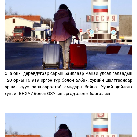
Энэ оны дөрөвдүгээр сарын байдлаар манай улсад гадаадын
120 орны 16 919 иргэн түр болон албан, хувийн шалтгаанаар
оршин суух зөвшөөрөлтэй амьдарч байна. Үүний дийлэнх
хувийг БНХАУ болон ОХУ-ын иргэд эзэлж байгаа аж.