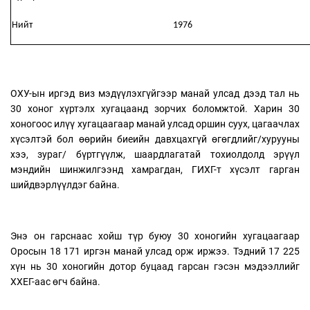
Нийт
1976
ОХУ-ын иргэд виз мэдүүлэхгүйгээр манай улсад дээд тал нь
30 хоног хүртэлх хугацаанд зорчих боломжтой. Харин 30
хоногоос илүү хугацаагаар манай улсад оршин суух, цагаачлах
хүсэлтэй бол өөрийн биеийн давхцахгүй өгөгдлийг/хурууны
хээ, зураг/ бүртгүүлж, шаардлагатай тохиолдолд эрүүл
мэндийн шинжилгээнд хамрагдан, ГИХГ-т хүсэлт гарган
шийдвэрлүүлдэг байна.
Энэ он гарснаас хойш түр буюу 30 хоногийн хугацаагаар
Оросын 18 171 иргэн манай улсад орж иржээ. Тэдний 17 225
хүн нь 30 хоногийн дотор буцаад гарсан гэсэн мэдээллийг
ХХЕГ-аас өгч байна.