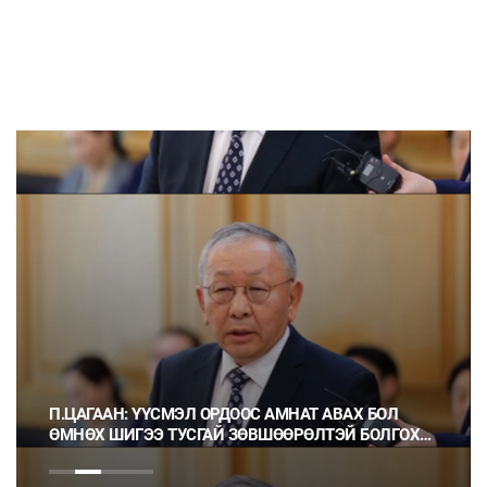
 АВАХ БОЛ
Ц.МОНГОЛ: НЭГ ГЭРЭЭГ ГЭМТ ХЭРЭГ ГЭ
ЛТЭЙ БОЛГОХ
НЬ ОРХИХ НЬ ШУДАРГА ЁС УУ?