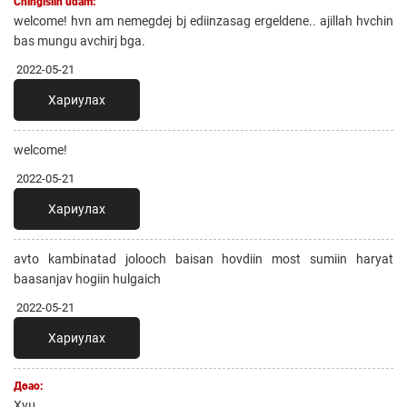
Chingisiin udam:
welcome! hvn am nemegdej bj ediinzasag ergeldene.. ajillah hvchin
bas mungu avchirj bga.
2022-05-21
Хариулах
welcome!
2022-05-21
Хариулах
avto kambinatad jolooch baisan hovdiin most sumiin haryat
baasanjav hogiin hulgaich
2022-05-21
Хариулах
Дөао:
Хуц