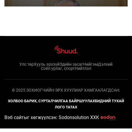
Улс төр
Хууль эрхзүй
Эдийн засаг
Нийгэм
Дэлхий
Соёл урлаг, спорт
Нийтлэл
© 2025 ЗОХИОГЧИЙН ЭРХ ХУУЛИАР ХАМГААЛАГДСАН.
ХОЛБОО БАРИХ, СУРТАЛЧИЛГАА БАЙРШУУЛАХ
БИДНИЙ ТУХАЙ
ЛОГО ТАТАХ
Вэб сайтыг хөгжүүлсэн: Sodonsolution ХХК