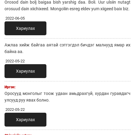
Orosod dain bolj baigaa bish yarshig daa. Boli. Uur ulsiin nutagt
orosuud dain xiichixeed. Mongoliin esreg eldev yum xiigeed baix biz.
2022-06-05
Хариулах
Ажлаа хийж байгаа аятай сэтгэгдэл бичдэг малнууд ямар их
байна аа.
2022-05-22
Хариулах
Иргэн:
Оросууд монголыг тоож удаан амьдрахгүй, хурдан гуравдагч
улсууд руу явах болно.
2022-05-22
Хариулах