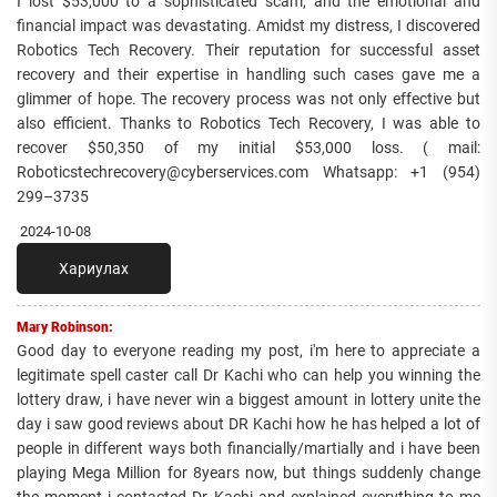
I lost $53,000 to a sophisticated scam, and the emotional and
financial impact was devastating. Amidst my distress, I discovered
Robotics Tech Recovery. Their reputation for successful asset
recovery and their expertise in handling such cases gave me a
glimmer of hope. The recovery process was not only effective but
also efficient. Thanks to Robotics Tech Recovery, I was able to
recover $50,350 of my initial $53,000 loss. ( mail:
Roboticstechrecovery@cyberservices.com Whatsapp: +1 (954)
299–3735
2024-10-08
Хариулах
Mary Robinson:
Good day to everyone reading my post, i'm here to appreciate a
legitimate spell caster call Dr Kachi who can help you winning the
lottery draw, i have never win a biggest amount in lottery unite the
day i saw good reviews about DR Kachi how he has helped a lot of
people in different ways both financially/martially and i have been
playing Mega Million for 8years now, but things suddenly change
the moment i contacted Dr Kachi and explained everything to me