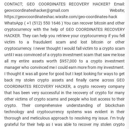
CONTACT; GEO COORDINATES RECOVERY HACKER? Email:
geovcoordinateshacker@gmail.com Website;
https://geovcoordinateshac.wixsite.com/geo-coordinates-hack
WhatsApp ( +1 (512) 550 1646 ) You can recover bitcoin and other
cryptocurrency with the help of GEO COORDINATES RECOVERY
HACKER. They can help you retrieve your cryptocurrency if you fell
victim to a fraudulent scam and lost bitcoin or other
cryptocurrency. I never thought I would fall victim to a crypto scam
until I was convinced of a crypto investment scam that saw me lose
all my entire assets worth $957,000 to a crypto investment
manager who convinced me I could earn more from my investment.
I thought it was all gone for good but I kept looking for ways to get
back my stolen crypto assets and finally came across GEO
COORDINATES RECOVERY HACKER, a crypto recovery company
that has been very successful in the recovery of crypto for many
other victims of crypto scams and people who lost access to their
crypto. Their comprehensive understanding of blockchain
technology and cryptocurrency systems was evident in their
thorough and meticulous approach to resolving my issue. I’m truly
grateful for their help as I was able to recover my stolen crypto