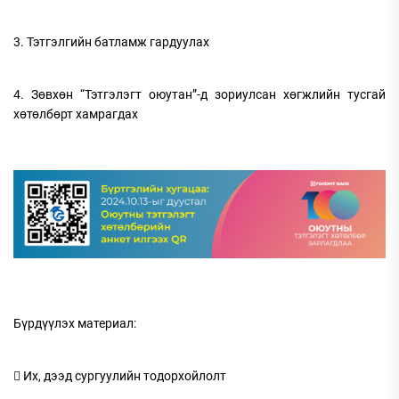
3. Тэтгэлгийн батламж гардуулах
4. Зөвхөн “Тэтгэлэгт оюутан”-д зориулсан хөгжлийн тусгай
хөтөлбөрт хамрагдах
Бүрдүүлэх материал:
 Их, дээд сургуулийн тодорхойлолт