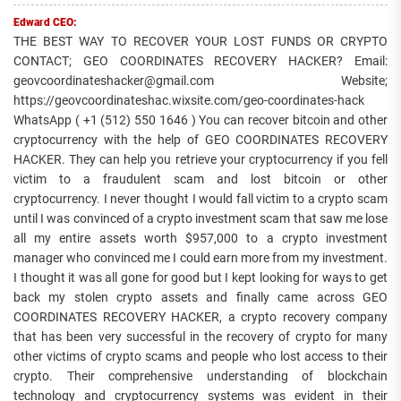
Edward CEO:
THE BEST WAY TO RECOVER YOUR LOST FUNDS OR CRYPTO
CONTACT; GEO COORDINATES RECOVERY HACKER? Email:
geovcoordinateshacker@gmail.com Website;
https://geovcoordinateshac.wixsite.com/geo-coordinates-hack
WhatsApp ( +1 (512) 550 1646 ) You can recover bitcoin and other
cryptocurrency with the help of GEO COORDINATES RECOVERY
HACKER. They can help you retrieve your cryptocurrency if you fell
victim to a fraudulent scam and lost bitcoin or other
cryptocurrency. I never thought I would fall victim to a crypto scam
until I was convinced of a crypto investment scam that saw me lose
all my entire assets worth $957,000 to a crypto investment
manager who convinced me I could earn more from my investment.
I thought it was all gone for good but I kept looking for ways to get
back my stolen crypto assets and finally came across GEO
COORDINATES RECOVERY HACKER, a crypto recovery company
that has been very successful in the recovery of crypto for many
other victims of crypto scams and people who lost access to their
crypto. Their comprehensive understanding of blockchain
technology and cryptocurrency systems was evident in their