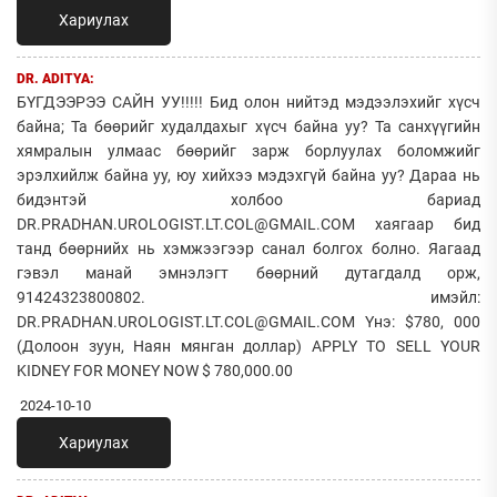
Хариулах
DR. ADITYA:
БҮГДЭЭРЭЭ САЙН УУ!!!!! Бид олон нийтэд мэдээлэхийг хүсч
байна; Та бөөрийг худалдахыг хүсч байна уу? Та санхүүгийн
хямралын улмаас бөөрийг зарж борлуулах боломжийг
эрэлхийлж байна уу, юу хийхээ мэдэхгүй байна уу? Дараа нь
бидэнтэй холбоо бариад
DR.PRADHAN.UROLOGIST.LT.COL@GMAIL.COM хаягаар бид
танд бөөрнийх нь хэмжээгээр санал болгох болно. Яагаад
гэвэл манай эмнэлэгт бөөрний дутагдалд орж,
91424323800802. имэйл:
DR.PRADHAN.UROLOGIST.LT.COL@GMAIL.COM Yнэ: $780, 000
(Долоон зуун, Наян мянган доллар) APPLY TO SELL YOUR
KIDNEY FOR MONEY NOW $ 780,000.00
2024-10-10
Хариулах