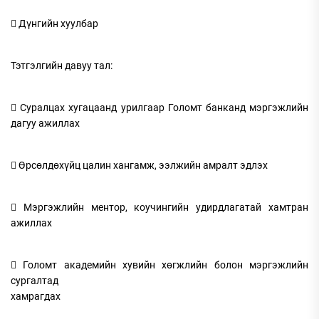
 Дүнгийн хуулбар
Тэтгэлгийн давуу тал:
 Суралцах хугацаанд урилгаар Голомт банканд мэргэжлийн
дагуу ажиллах
 Өрсөлдөхүйц цалин хангамж, ээлжийн амралт эдлэх
 Мэргэжлийн ментор, коучингийн удирдлагатай хамтран
ажиллах
 Голомт академийн хувийн хөгжлийн болон мэргэжлийн
сургалтад
хамрагдах