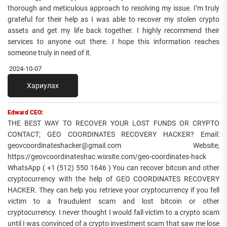
thorough and meticulous approach to resolving my issue. I’m truly
grateful for their help as I was able to recover my stolen crypto
assets and get my life back together. I highly recommend their
services to anyone out there. I hope this information reaches
someone truly in need of it.
2024-10-07
Хариулах
Edward CEO:
THE BEST WAY TO RECOVER YOUR LOST FUNDS OR CRYPTO
CONTACT; GEO COORDINATES RECOVERY HACKER? Email:
geovcoordinateshacker@gmail.com Website;
https://geovcoordinateshac.wixsite.com/geo-coordinates-hack
WhatsApp ( +1 (512) 550 1646 ) You can recover bitcoin and other
cryptocurrency with the help of GEO COORDINATES RECOVERY
HACKER. They can help you retrieve your cryptocurrency if you fell
victim to a fraudulent scam and lost bitcoin or other
cryptocurrency. I never thought I would fall victim to a crypto scam
until I was convinced of a crypto investment scam that saw me lose