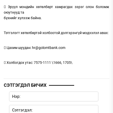
 Эрүүл мэндийн хөтөлбөрт хамрагдах зэрэг олон боломж
оюутнууд та
бүхнийг хүлээж байна.
Тэтгэлэгт хөтөлбөртэй холбоотой дэлгэрэнгүй мэдээлэл авах:
 Цахим шуудан: hr@golomtbank.com
 Холбогдох утас: 7575-1111 \1666, 1705\
СЭТГЭГДЭЛ БИЧИХ