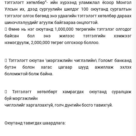
тэтгэлэгт хөтөлбөр”- ийн хүрээнд уламжлал ёсоор Монгол
Улсын их, дээд сургуулийн шилдэг 100 оюутанд сургалтын
тэтгэлэг олгох бөгөөд энэ удаагийн тэтгэлэгт хөтөлбөр дараах
шинэчлэлүүдийг агуулж байгаараа онцлогтой.
 Өмнө нь нэг оюутанд 1,000,000 төгрөгийн тэтгэлэг олгодог
байсан бол энэ жилээс тэтгэлгийн хэмжээг
нэмэгдүүлж, 2,000,000 төгрөг олгохоор боллоо.
 Тэтгэлэгт оюутан \мэргэжлийн чиглэлийн\ Голомт банканд
бүтэн болон хагас цагаар шууд ажиллаж эхлэх
боломжтой болж байна.
 Тэтгэлэгт хөтөлбөрт хамрагдах оюутанд суралцаж
буй мэргэжлийн
чиглэлийг харгалзахгүй, голч дүнгийн босго тавихгүй.
Оюутанд тавигдах шаардлага: