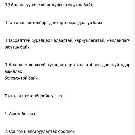
 3 болон түүнээс дээш курсын оюутан байх
 Тэтгэлэгт хөтөлбөрт давхар хамрагдаагүй байх
 Тасралтгүй суралцах чадвартай, хариуцлагатай, манлайлагч
оюутан байх
 6 сараас доошгүй хугацаагаар ажлын 4-өөс доошгүй өдөр
ажиллах
боломжтой байх
Тэтгэлэгт хөтөлбөрийн үе шат:
1. Анкет бөглөх
2. Сонгон шалгаруулалтад оролцох