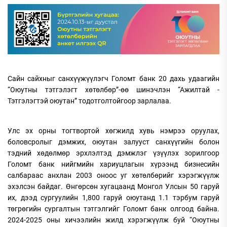
Сайн сайхныг санхүүжүүлэгч Голомт банк 20 дахь удаагийн
“Оюутны тэтгэлэгт хөтөлбөр”-өө шинэчлэн “Ажилтай -
Тэтгэлэгтэй оюутан” тодотголтойгоор зарлалаа.
Улс эх орны тогтвортой хөгжилд хувь нэмрээ оруулах,
боловсролыг дэмжих, оюутан залууст санхүүгийн болон
тэдний хөдөлмөр эрхлэлтэд дэмжлэг үзүүлэх зорилгоор
Голомт банк нийгмийн хариуцлагын хүрээнд бизнесийн
салбараас анхлан 2003 оноос уг хөтөлбөрийг хэрэгжүүлж
эхэлсэн байдаг. Өнгөрсөн хугацаанд Монгол Улсын 50 гаруй
их, дээд сургуулийн 1,800 гаруй оюутанд 1.1 тэрбум гаруй
төгрөгийн сургалтын тэтгэлгийг Голомт банк олгоод байна.
2024-2025 оны хичээлийн жилд хэрэгжүүлж буй “Оюутны