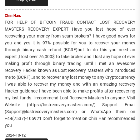
Chin Han:
FOR HELP OF BITCOIN FRAUD CONTACT LOST RECOVERY
MASTERS RECOVERY EXPERT Have you lost hope of ever
recovering your money from scam brokers? I have good news for
you and yes it is 97% possible for you to recover your money
through binary cash refund (BCRF)but to do this you need an
expert ,I lost over 76,000$ to fake broker and I lost any hope of ever
making profit through binary trading until I met an awesome
recovery Hacker known as Lost Recovery Masters who introduced
me to (BCRF)..and to recover any lost money to any Cryptocurrency
i was able to recover my money and with an amazing recovery
Hacker guidance I have been able to make profits after recovering
my lost funds. l recommend Lost Recovery Masters to anyone. Visit
Website (https://lostrecoverymasters.com/) Support Email
(Support@lostrecoverymasters.com) or WhatsApp them on
+44(7537)-105921 Don’t forget to mention Chin Han recommended
you
2024-10-12