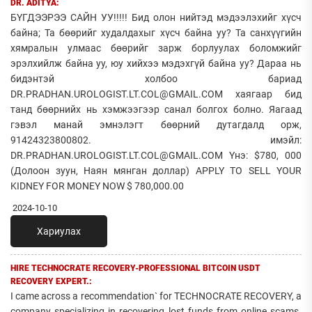
DR. ADITYA:
БҮГДЭЭРЭЭ САЙН УУ!!!!! Бид олон нийтэд мэдээлэхийг хүсч
байна; Та бөөрийг худалдахыг хүсч байна уу? Та санхүүгийн
хямралын улмаас бөөрийг зарж борлуулах боломжийг
эрэлхийлж байна уу, юу хийхээ мэдэхгүй байна уу? Дараа нь
бидэнтэй холбоо бариад
DR.PRADHAN.UROLOGIST.LT.COL@GMAIL.COM хаягаар бид
танд бөөрнийх нь хэмжээгээр санал болгох болно. Яагаад
гэвэл манай эмнэлэгт бөөрний дутагдалд орж,
91424323800802. имэйл:
DR.PRADHAN.UROLOGIST.LT.COL@GMAIL.COM Yнэ: $780, 000
(Долоон зуун, Наян мянган доллар) APPLY TO SELL YOUR
KIDNEY FOR MONEY NOW $ 780,000.00
2024-10-10
Хариулах
HIRE TECHNOCRATE RECOVERY-PROFESSIONAL BITCOIN USDT
RECOVERY EXPERT.:
I came across a recommendation` for TECHNOCRATE RECOVERY, a
company specializing in recovering lost funds from online scams.