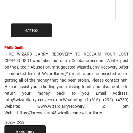
Илгээх
Philip Omili:
HIRE WIZARD LARRY RECOVERY TO RECLAIM YOUR LOST
CRYPTO USDT was taken out of my Coinbase account. A later post
on the Bitcoin Abuse Forum suggested Wizard Larry Recovery. After
I contacted him at Wizardlarry(@) mail .c om he assisted me in
getting all of the money that had been stolen. Please contact him.
He can assist you in finding your missing funds and also be able to
return your money back to you Email Address:
Info@wizardlarryrecovery.c om WhatsApp: +1 (616) - (292) - (4789)
Website: www.wizardlarryrecovery .c om
Web....https://larrywizard43.wixsite.com/wizardlarry
2025-12-22
Хариулах