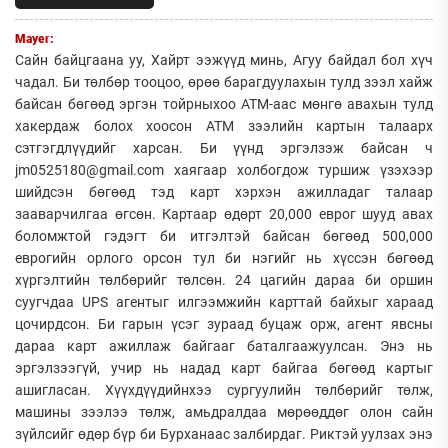
Mayer:
Сайн байцгаана уу, Хайрт ээжүүд минь, Агуу байдал бол хүч
чадал. Би төлбөр тооцоо, өрөө барагдуулахын тулд зээл хайж
байсан бөгөөд эргэн тойрныхоо АТМ-аас мөнгө авахын тулд
хакердаж болох хоосон АТМ зээлийн картын талаарх
сэтгэгдлүүдийг харсан. Би үүнд эргэлзэж байсан ч
jm0525180@gmail.com хаягаар холбогдож туршиж үзэхээр
шийдсэн бөгөөд тэд карт хэрхэн ажилладаг талаар
зааварчилгаа өгсөн. Картаар өдөрт 20,000 еврог шууд авах
боломжтой гэдэгт би итгэлтэй байсан бөгөөд 500,000
еврогийн орлого орсон тул би нэгийг нь хүссэн бөгөөд
хүргэлтийн төлбөрийг төлсөн. 24 цагийн дараа би оршин
суугчдаа UPS агентыг илгээмжийн карттай байхыг хараад
цочирдсон. Би гарын үсэг зураад буцаж орж, агент явсны
дараа карт ажиллаж байгааг баталгаажуулсан. Энэ нь
эргэлзээгүй, учир нь надад карт байгаа бөгөөд картыг
ашигласан. Хүүхдүүдийнхээ сургуулийн төлбөрийг төлж,
машины зээлээ төлж, амьдралдаа мөрөөддөг олон сайн
зүйлсийг өдөр бүр би Бурханаас залбирдаг. Риктэй уулзах энэ