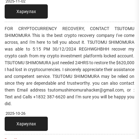
2025-11-02
Хариулах
FOR CRYPTOCURRENCY RECOVERY, CONTACT TSUTOMU
SHIMOMURA This is the best crypto recovery company I've come
across, and I'm here to tell you about it. TSUTOMU SHIMOMURA
was able to 5:15 PM 30/12/2024 REGHWGHBHH recover my
crypto cash from my crypto investment platform's locked account.
TSUTOMU SHIMOMURA just needed 24HRS to restore the $620,000
I had lost in cryptocurrencies. I sincerely appreciate their assistance
and competent service. TSUTOMU SHIMOMURA may be relied on
since they are dependable and trustworthy. you can also contact
them Email address tsutomushimomurahacker@gmail.com, or :
Text and Calls +1832 387-6620 and I’m sure you will be happy you
did.
2025-10-26
Хариулах