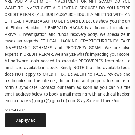
ARE YOU A VICTIM OF INVESTMENT OR NFT SCAM? DO YOU
WANT TO INVESTIGATE A CHEATING SPOUSE? DO YOU DESIRE
CREDIT REPAIR (ALL BUREAUS)? SCHEDULE A MEETING WITH AN
ETHICAL HACKER ASAP TO GET STARTED. Let us show you the art
of Ethical Hacking….! EMERALD HACKS is a financial regulator,
PRIVATE investigation and funds recovery body. We specialize in
cases as regards ETHICAL HACKING, CRYPTOCURRENCY, FAKE
INVESTMENT SCHEMES and RECOVERY SCAM. We are also
experts in CREDIT REPAIR, we analyze what’s impacting your score.
All software tools needed to execute RECOVERIES from start to
finish are available in stock. Kindly NOTE that the available tools
does NOT apply to CREDIT FIX. Be ALERT to FALSE reviews and
testimonies on the internet, the authors and perpetrators unite to
form a syndicate. Contact our team as soon as you can via the
email address below to book a mail meeting with an ethical hacker.
emeraldhacks (.) org (@) gmail (.) com Stay Safe out there !xx
2026-06-02
Хариулах