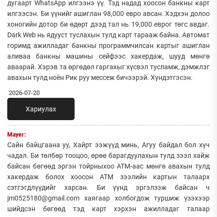
дугаарт WhatsApp илгээнэ үү. Тэд надад хоосон банкны карт
илгээсэн. Би үүнийг ашиглан 98,000 евро авсан. Хэдхэн долоо
хоногийн дотор би өдөрт дээд тал нь 19,000 еврог төгс авдаг.
Dark Web нь ядууст туслахын тулд карт тарааж байна. Автомат
горимд ажилладаг банкны программчилсан картыг ашиглан
аливаа банкны машины сейфээс хакердаж, шууд мөнгө
аваарай. Хэрэв та өргөдөл гаргахыг хүсвэл тусламж, дэмжлэг
авахын тулд ноён Рик руу мессеж бичээрэй. Хүндэтгэсэн.
2026-07-20
Хариулах
Mayer:
Сайн байцгаана уу, Хайрт ээжүүд минь, Агуу байдал бол хүч
чадал. Би төлбөр тооцоо, өрөө барагдуулахын тулд зээл хайж
байсан бөгөөд эргэн тойрныхоо АТМ-аас мөнгө авахын тулд
хакердаж болох хоосон АТМ зээлийн картын талаарх
сэтгэгдлүүдийг харсан. Би үүнд эргэлзэж байсан ч
jm0525180@gmail.com хаягаар холбогдож туршиж үзэхээр
шийдсэн бөгөөд тэд карт хэрхэн ажилладаг талаар