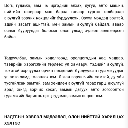
Цогц гудамж, зам нь иргэдийн алхах, дугуй, авто машин,
нийтийн тээврээр мөн бараа таваар хүргэх хэлбэрээр
аюулгүй зорчих нөхцөлийг бүрдүүлсэн. Эрүүл мэндэд ээлтэй,
эдийн засагт ашигтай, мөн замын аюулгүй байдал, аваар
ослыг бууруулдаг болохыг олон улсад хүлээн зөвшөөрсөн
байна.
Тодруулбал, замын хөдөлгөөнд оролцогчдын нас, чадвар,
тээврийн хэрэгслийн төрлөөс үл хамаарч, тэднийг аюулгүй,
тохитой зорчуулах орчин нөхцөлийг бүрдүүлсэн гудамжуудыг
уг авто замд төлөвлөх юм. Явган зорчигчийн замтай, дугуйн
тусгайлсан замтай, зам хөндлөн аюулгүй гарах гарц, аюулгүй
арал, жигд зорчих хэсэг, замын дагуух авто зогсоолтой
гудамжийг барих нь цогц гудамж, замын онцлог юм.
НЗДТГ-ЫН ХЭВЛЭЛ МЭДЭЭЛЭЛ, ОЛОН НИЙТТЭЙ ХАРИЛЦАХ
ХЭЛТЭС