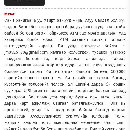
Mayer:
Сайн байцгаана уу, Хайрт ээжүүд минь, Агуу байдал бол хүч
чадал. Би төлбөр тооцоо, өрөө барагдуулахын тулд зээл хайж
байсан бөгөөд эргэн тойрныхоо АТМ-аас мөнгө авахын тулд
хакердаж болох хоосон АТМ зээлийн картын талаарх
сэтгэгдлүүдийг харсан. Би үүнд эргэлзэж байсан ч
jm0525180@gmail.com хаягаар холбогдож туршиж үзэхээр
шийдсэн бөгөөд тэд карт хэрхэн ажилладаг талаар
зааварчилгаа өгсөн. Картаар өдөрт 20,000 еврог шууд авах
боломжтой гэдэгт би итгэлтэй байсан бөгөөд 500,000
еврогийн орлого орсон тул би нэгийг нь хүссэн бөгөөд
хүргэлтийн төлбөрийг төлсөн. 24 цагийн дараа би оршин
суугчдаа UPS агентыг илгээмжийн карттай байхыг хараад
цочирдсон. Би гарын үсэг зураад буцаж орж, агент явсны
дараа карт ажиллаж байгааг баталгаажуулсан. Энэ нь
эргэлзээгүй, учир нь надад карт байгаа бөгөөд картыг
ашигласан. Хүүхдүүдийнхээ сургуулийн төлбөрийг төлж,
машины зээлээ төлж, амьдралдаа мөрөөддөг олон сайн
зүйлсийг өдөр бүр би Бурханаас залбирдаг. Риктэй уулзах энэ