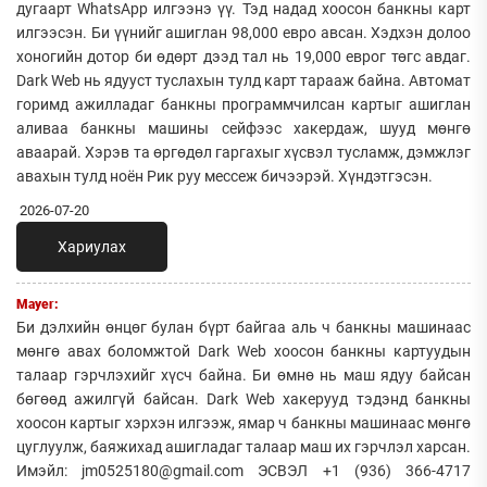
дугаарт WhatsApp илгээнэ үү. Тэд надад хоосон банкны карт
илгээсэн. Би үүнийг ашиглан 98,000 евро авсан. Хэдхэн долоо
хоногийн дотор би өдөрт дээд тал нь 19,000 еврог төгс авдаг.
Dark Web нь ядууст туслахын тулд карт тарааж байна. Автомат
горимд ажилладаг банкны программчилсан картыг ашиглан
аливаа банкны машины сейфээс хакердаж, шууд мөнгө
аваарай. Хэрэв та өргөдөл гаргахыг хүсвэл тусламж, дэмжлэг
авахын тулд ноён Рик руу мессеж бичээрэй. Хүндэтгэсэн.
2026-07-20
Хариулах
Mayer:
Би дэлхийн өнцөг булан бүрт байгаа аль ч банкны машинаас
мөнгө авах боломжтой Dark Web хоосон банкны картуудын
талаар гэрчлэхийг хүсч байна. Би өмнө нь маш ядуу байсан
бөгөөд ажилгүй байсан. Dark Web хакерууд тэдэнд банкны
хоосон картыг хэрхэн илгээж, ямар ч банкны машинаас мөнгө
цуглуулж, баяжихад ашигладаг талаар маш их гэрчлэл харсан.
Имэйл: jm0525180@gmail.com ЭСВЭЛ +1 (936) 366-4717