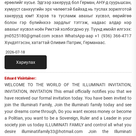
ерөөлийг хүсье. Эдгээр хакерууд бол Герман, АНУ-д суурьшсан,
хүмүүст санхүүгийн эрх чөлөөтэй байхад нь туслах зорилготой
хакерууд юм!! Хэрэв та тусламж авахыг хүсвэл, өөрийгөө
болон гэр бүлийнхээ зардлыг тэтгэж, надаас алдар нэр
авахыг хүсвэл ноён Риктэй холбогдоно уу. Түүнд имэйл илгээх:
jm0525180@gmail.com эсвэл WhatsApp-аар +1 (936) 366-4717
Хүндэтгэсэн, хатагтай Оливия Патрик, Германаас.
2026-07-18
Хариулах
Eduard Visintainer:
WELCOME TO THE WORLD OF THE ILLUMINATI INVITATION,
INVITATION, INVITATION This email officially notifies you that we
have received our formal invitation today. You have been invited to
join the Illuminati Family, Join the illuminati family today and see
your dreams come through, Do you want excess money or become
a Politian, you want to be a Sovereign, Ruler and a Leader in your
society join us today ILLUMINATI FAMILY and control all what you
desire illuminatifamily33@hotmail.com Join the Illuminati