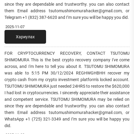
since they are dependable and trustworthy. you can also contact
them Email address tsutomushimomurahacker@gmail.com, or
Telegram +1 ‪(832) 387-6620‬ and I’m sure you will be happy you did.
2025-11-07
Хариулах
FOR CRYPTOCURRENCY RECOVERY, CONTACT TSUTOMU
SHIMOMURA This is the best crypto recovery company I've come
across, and I'm here to tell you about it. TSUTOMU SHIMOMURA
was able to 5:15 PM 30/12/2024 REGHWGHBHH recover my
crypto cash from my crypto investment platform's locked account.
TSUTOMU SHIMOMURA just needed 24HRS to restore the $620,000
I had lost in cryptocurrencies. I sincerely appreciate their assistance
and competent service. TSUTOMU SHIMOMURA may be relied on
since they are dependable and trustworthy. you can also contact
them Email address tsutomushimomurahacker@gmail.com, or
WhatsApp +1 (725) 321-3349 and I’m sure you will be happy you
did.