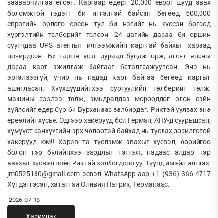
зааварчилгаа өгсөн. Картаар өдөрт 20,000 еврог шууд авах
боломжтой гэдэгт би итгэлтэй байсан бөгөөд 500,000
еврогийн орлого орсон тул би нэгийг нь хүссэн бөгөөд
хүргэлтийн төлбөрийг төлсөн. 24 цагийн дараа би оршин
суугчдаа UPS агентыг илгээмжийн карттай байхыг хараад
цочирдсон. Би гарын үсэг зураад буцаж орж, агент явсны
дараа карт ажиллаж байгааг баталгаажуулсан. Энэ нь
эргэлзээгүй, учир нь надад карт байгаа бөгөөд картыг
ашигласан. Хүүхдүүдийнхээ сургуулийн төлбөрийг төлж,
машины зээлээ төлж, амьдралдаа мөрөөддөг олон сайн
зүйлсийг өдөр бүр би Бурханаас залбирдаг. Риктэй уулзах энэ
ерөөлийг хүсье. Эдгээр хакерууд бол Герман, АНУ-д суурьшсан,
хүмүүст санхүүгийн эрх чөлөөтэй байхад нь туслах зорилготой
хакерууд юм!! Хэрэв та тусламж авахыг хүсвэл, өөрийгөө
болон гэр бүлийнхээ зардлыг тэтгэж, надаас алдар нэр
авахыг хүсвэл ноён Риктэй холбогдоно уу. Түүнд имэйл илгээх:
jm0525180@gmail.com эсвэл WhatsApp-аар +1 (936) 366-4717
Хүндэтгэсэн, хатагтай Оливия Патрик, Германаас.
2026-07-18
Хариулах