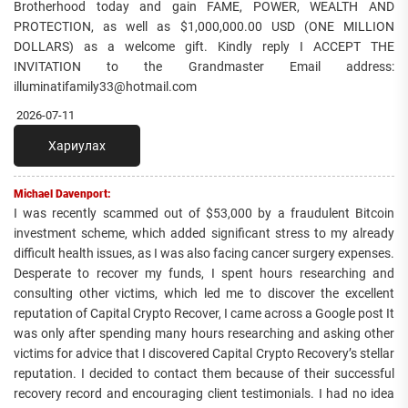
Brotherhood today and gain FAME, POWER, WEALTH AND
PROTECTION, as well as $1,000,000.00 USD (ONE MILLION
DOLLARS) as a welcome gift. Kindly reply I ACCEPT THE
INVITATION to the Grandmaster Email address:
illuminatifamily33@hotmail.com
2026-07-11
Хариулах
Michael Davenport:
I was recently scammed out of $53,000 by a fraudulent Bitcoin
investment scheme, which added significant stress to my already
difficult health issues, as I was also facing cancer surgery expenses.
Desperate to recover my funds, I spent hours researching and
consulting other victims, which led me to discover the excellent
reputation of Capital Crypto Recover, I came across a Google post It
was only after spending many hours researching and asking other
victims for advice that I discovered Capital Crypto Recovery’s stellar
reputation. I decided to contact them because of their successful
recovery record and encouraging client testimonials. I had no idea