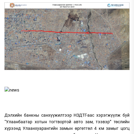
Дэлхийн банкны санхүүжилтээр НЗДТГ-аас хэрэгжүүлж буй
“Улаанбаатар хотын тогтвортой авто зам, тээвэр” төслийн
хүрээнд Улаанхуарангийн замын өргөтгөл 4 км замыг цогц