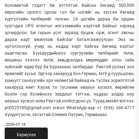
боломжтой гэдэгт би итгэлтэй байсан бөгөөд 500,000
еврогийн орлого орсон тул би нэгийг нь хүссэн бөгөөд
хүргэлтийн төлбөрийг төлсөн. 24 цагийн дараа би оршин
суугчдаа UPS агентыг илгээмжийн карттай байхыг хараад
цочирдсон. Би гарын үсэг зураад буцаж орж, агент явсны
дараа карт ажиллаж байгааг баталгаажуулсан. Энэ нь
эргэлзээгүй, учир нь надад карт байгаа бөгөөд картыг
ашигласан. Хүүхдүүдийнхээ сургуулийн төлбөрийг төлж,
машины зээлээ төлж, амьдралдаа мөрөөддөг олон сайн
зүйлсийг өдөр бүр би Бурханаас залбирдаг. Риктэй уулзах энэ
ерөөлийг хүсье. Эдгээр хакерууд бол Герман, АНУ-д суурьшсан,
хүмүүст санхүүгийн эрх чөлөөтэй байхад нь туслах зорилготой
хакерууд юм!! Хэрэв та тусламж авахыг хүсвэл, өөрийгөө
болон гэр бүлийнхээ зардлыг тэтгэж, надаас алдар нэр
авахыг хүсвэл ноён Риктэй холбогдоно уу. Түүнд имэйл илгээх:
jm0525180@gmail.com эсвэл WhatsApp-аар +1 (936) 366-4717
Хүндэтгэсэн, хатагтай Оливия Патрик, Германаас.
2026-07-18
Хариулах