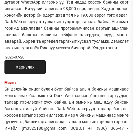
дугаарт WhatsApp илгээнэ үү. Тэд надад хоосон банкны карт
илгээсэн. Би үүнийг ашиглан 98,000 евро авсан. Хэдхэн долоо
хоногийн дотор би өдөрт дээд тал нь 19,000 еврог төгс авдаг.
Dark Web нь ядууст туслахын тулд карт тарааж байна. Автомат
горимд ажилладаг банкны программчилсан картыг ашиглан
аливаа банкны машины сейфээс хакердаж, шууд мөнгө
аваарай. Хэрэв та өргөдөл гаргахыг хүсвэл тусламж, дэмжлэг
авахын тулд ноён Рик руу мессеж бичээрэй. Хүндэтгэсэн.
2026-07-20
Хариулах
Mayer:
Би дэлхийн өнцөг булан бүрт байгаа аль ч банкны машинаас
мөнгө авах боломжтой Dark Web хоосон банкны картуудын
талаар гэрчлэхийг хүсч байна. Би өмнө нь маш ядуу байсан
бөгөөд ажилгүй байсан. Dark Web хакерууд тэдэнд банкны
хоосон картыг хэрхэн илгээж, ямар ч банкны машинаас мөнгө
цуглуулж, баяжихад ашигладаг талаар маш их гэрчлэл харсан.
Имэйл: jm0525180@gmail.com ЭСВЭЛ +1 (936) 366-4717