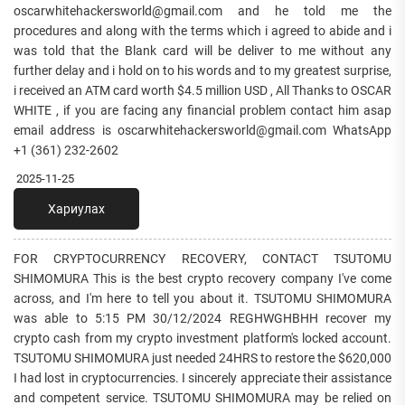
oscarwhitehackersworld@gmail.com and he told me the
procedures and along with the terms which i agreed to abide and i
was told that the Blank card will be deliver to me without any
further delay and i hold on to his words and to my greatest surprise,
i received an ATM card worth $4.5 million USD , All Thanks to OSCAR
WHITE , if you are facing any financial problem contact him asap
email address is oscarwhitehackersworld@gmail.com WhatsApp
+1 (361) 232-2602
2025-11-25
Хариулах
FOR CRYPTOCURRENCY RECOVERY, CONTACT TSUTOMU
SHIMOMURA This is the best crypto recovery company I've come
across, and I'm here to tell you about it. TSUTOMU SHIMOMURA
was able to 5:15 PM 30/12/2024 REGHWGHBHH recover my
crypto cash from my crypto investment platform's locked account.
TSUTOMU SHIMOMURA just needed 24HRS to restore the $620,000
I had lost in cryptocurrencies. I sincerely appreciate their assistance
and competent service. TSUTOMU SHIMOMURA may be relied on