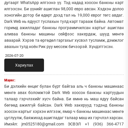
дугаарт WhatsApp илгээнэ үү. Тэд надад хоосон банкны карт
илгээсэн. Би үүнийг ашиглан 98,000 евро авсан. Хэдхэн долоо
хоногийн дотор би өдөрт дээд тал нь 19,000 еврог төгс авдаг.
Dark Web нь ядууст туслахын тулд карт тарааж байна. Автомат
горимд ажилладаг банкны программчилсан картыг ашиглан
аливаа банкны машины сейфээс хакердаж, шууд мөнгө
аваарай. Хэрэв та өргөдөл гаргахыг хүсвэл тусламж, дэмжлэг
авахын тулд ноён Рик руу мессеж бичээрэй. Хүндэтгэсэн.
2026-07-20
Хариулах
Mayer:
Би дэлхийн өнцөг булан бүрт байгаа аль ч банкны машинаас
мөнгө авах боломжтой Dark Web хоосон банкны картуудын
талаар гэрчлэхийг хүсч байна. Би өмнө нь маш ядуу байсан
бөгөөд ажилгүй байсан. Dark Web хакерууд тэдэнд банкны
хоосон картыг хэрхэн илгээж, ямар ч банкны машинаас мөнгө
цуглуулж, баяжихад ашигладаг талаар маш их гэрчлэл харсан.
Имэйл: jm0525180@gmail.com ЭСВЭЛ +1 (936) 366-4717