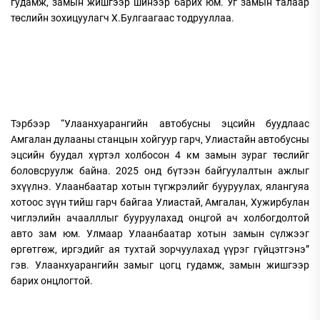
гудамж, замын жишгээр шинээр барих юм. Уг замын талаар
төслийн зохицуулагч Х.Булгаагаас тодрууллаа.
Тэрбээр “Улаанхуарангийн автобусны эцсийн буудлаас
Амгалан дулааны станцын хойгуур гарч, Улиастайн автобусны
эцсийн буудал хүртэл холбосон 4 км замын зураг төслийг
боловсруулж байна. 2025 онд бүтээн байгуулалтын ажлыг
эхүүлнэ. Улаанбаатар хотын түгжрэлийг бууруулах, ялангуяа
хотоос зүүн тийш гарч байгаа Улиастай, Амгалан, Хужирбулан
чиглэлийн ачаалллыг бууруулахад онцгой ач холбогдолтой
авто зам юм. Улмаар Улаанбаатар хотын замын сүлжээг
өргөтгөж, иргэдийг ая тухтай зорчуулахад үүрэг гүйцэтгэнэ”
гэв. Улаанхуарангийн замыг цогц гудамж, замын жишгээр
барих онцлогтой.