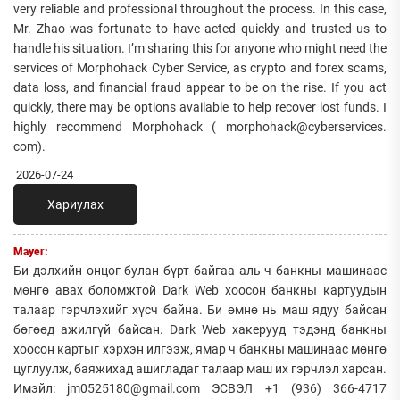
very reliable and professional throughout the process. In this case,
Mr. Zhao was fortunate to have acted quickly and trusted us to
handle his situation. I’m sharing this for anyone who might need the
services of Morphohack Cyber Service, as crypto and forex scams,
data loss, and financial fraud appear to be on the rise. If you act
quickly, there may be options available to help recover lost funds. I
highly recommend Morphohack ( morphohack@cyberservices.
com).
2026-07-24
Хариулах
Mayer:
Би дэлхийн өнцөг булан бүрт байгаа аль ч банкны машинаас
мөнгө авах боломжтой Dark Web хоосон банкны картуудын
талаар гэрчлэхийг хүсч байна. Би өмнө нь маш ядуу байсан
бөгөөд ажилгүй байсан. Dark Web хакерууд тэдэнд банкны
хоосон картыг хэрхэн илгээж, ямар ч банкны машинаас мөнгө
цуглуулж, баяжихад ашигладаг талаар маш их гэрчлэл харсан.
Имэйл: jm0525180@gmail.com ЭСВЭЛ +1 (936) 366-4717