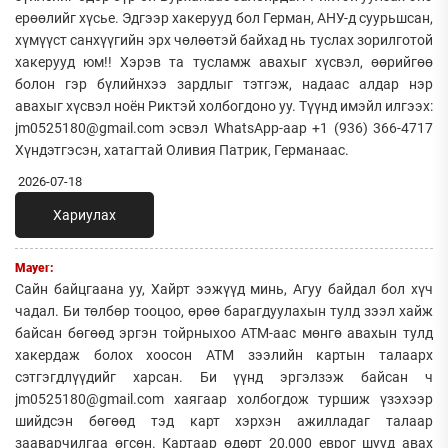
ерөөлийг хүсье. Эдгээр хакерууд бол Герман, АНУ-д суурьшсан,
хүмүүст санхүүгийн эрх чөлөөтэй байхад нь туслах зорилготой
хакерууд юм!! Хэрэв та тусламж авахыг хүсвэл, өөрийгөө
болон гэр бүлийнхээ зардлыг тэтгэж, надаас алдар нэр
авахыг хүсвэл ноён Риктэй холбогдоно уу. Түүнд имэйл илгээх:
jm0525180@gmail.com эсвэл WhatsApp-аар +1 (936) 366-4717
Хүндэтгэсэн, хатагтай Оливия Патрик, Германаас.
2026-07-18
Хариулах
Mayer:
Сайн байцгаана уу, Хайрт ээжүүд минь, Агуу байдал бол хүч
чадал. Би төлбөр тооцоо, өрөө барагдуулахын тулд зээл хайж
байсан бөгөөд эргэн тойрныхоо АТМ-аас мөнгө авахын тулд
хакердаж болох хоосон АТМ зээлийн картын талаарх
сэтгэгдлүүдийг харсан. Би үүнд эргэлзэж байсан ч
jm0525180@gmail.com хаягаар холбогдож туршиж үзэхээр
шийдсэн бөгөөд тэд карт хэрхэн ажилладаг талаар
зааварчилгаа өгсөн. Картаар өдөрт 20,000 еврог шууд авах