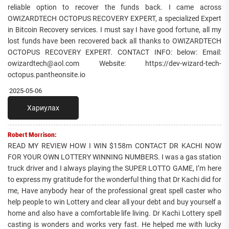
reliable option to recover the funds back. I came across
OWIZARDTECH OCTOPUS RECOVERY EXPERT, a specialized Expert
in Bitcoin Recovery services. I must say I have good fortune, all my
lost funds have been recovered back all thanks to OWIZARDTECH
OCTOPUS RECOVERY EXPERT. CONTACT INFO: below: Email:
owizardtech@aol.com Website: https://dev-wizard-tech-
octopus.pantheonsite.io
2025-05-06
Хариулах
Robert Morrison:
READ MY REVIEW HOW I WIN $158m CONTACT DR KACHI NOW
FOR YOUR OWN LOTTERY WINNING NUMBERS. I was a gas station
truck driver and I always playing the SUPER LOTTO GAME, I’m here
to express my gratitude for the wonderful thing that Dr Kachi did for
me, Have anybody hear of the professional great spell caster who
help people to win Lottery and clear all your debt and buy yourself a
home and also have a comfortable life living. Dr Kachi Lottery spell
casting is wonders and works very fast. He helped me with lucky