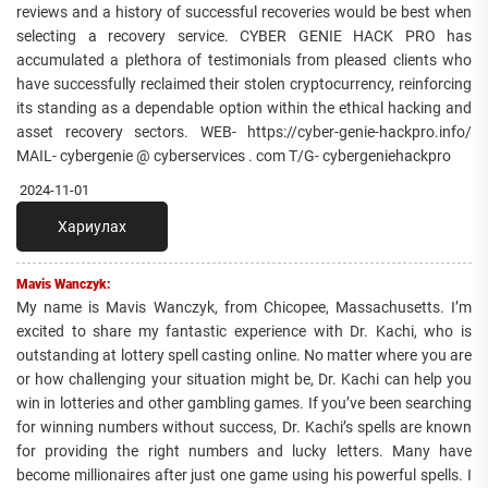
reviews and a history of successful recoveries would be best when
selecting a recovery service. CYBER GENIE HACK PRO has
accumulated a plethora of testimonials from pleased clients who
have successfully reclaimed their stolen cryptocurrency, reinforcing
its standing as a dependable option within the ethical hacking and
asset recovery sectors. WEB- https://cyber-genie-hackpro.info/
MAIL- cybergenie @ cyberservices . com T/G- cybergeniehackpro
2024-11-01
Хариулах
Mavis Wanczyk:
My name is Mavis Wanczyk, from Chicopee, Massachusetts. I’m
excited to share my fantastic experience with Dr. Kachi, who is
outstanding at lottery spell casting online. No matter where you are
or how challenging your situation might be, Dr. Kachi can help you
win in lotteries and other gambling games. If you’ve been searching
for winning numbers without success, Dr. Kachi’s spells are known
for providing the right numbers and lucky letters. Many have
become millionaires after just one game using his powerful spells. I