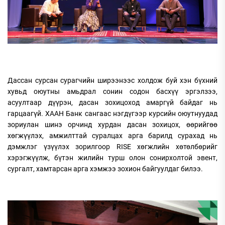
Дассан сурсан сурагчийн ширээнээс холдож буй хэн бүхний
хувьд оюутны амьдрал сонин содон басхүү эргэлзээ,
асуултаар дүүрэн, дасан зохицоход амаргүй байдаг нь
гарцаагүй. ХААН Банк сангаас нэгдүгээр курсийн оюутнуудад
зориулан шинэ орчинд хурдан дасан зохицох, өөрийгөө
хөгжүүлэх, амжилттай суралцах арга барилд сурахад нь
дэмжлэг үзүүлэх зорилгоор RISE хөгжлийн хөтөлбөрийг
хэрэгжүүлж, бүтэн жилийн турш олон сонирхолтой эвент,
сургалт, хамтарсан арга хэмжээ зохион байгуулдаг билээ.