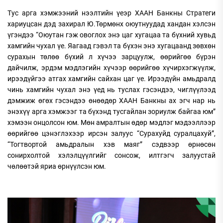
Тус арга хэмжээний нээлтийн үеэр ХААН Банкны Стратеги
хариуцсан дэд захирал Ю.Төрмөнх оюутнуудад хандан хэлсэн
үгэндээ “Оюутан гэж овоглох энэ цаг хугацаа та бүхний хувьд
хамгийн чухал үе. Яагаад гэвэл та бүхэн энэ хугацаанд зөвхөн
сурахын төлөө бүхий л хүчээ зарцуулж, өөрийгөө бүрэн
дайчилж, эрдэм мэдлэгийн хүчээр өөрийгөө хүчирхэгжүүлж,
ирээдүйгээ атгах хамгийн сайхан цаг үе. Ирээдүйн амьдралд
чинь хамгийн чухал энэ үед нь туслах гэсэндээ, чиглүүлээд
дэмжиж өгөх гэсэндээ өнөөдөр ХААН Банкны ах эгч нар нь
энэхүү арга хэмжээг та бүхэнд тусгайлан зориулж байгаа юм”
хэмээн онцолсон юм. Мөн амралтын өдөр мэдлэг мэдээллээр
өөрийгөө цэнэглэхээр ирсэн залуус “Сурахуйд суралцахуй”,
“Тогтвортой амьдралын хэв маяг” сэдвээр өрнөсөн
сонирхолтой хэлэлцүүлгийг сонсож, илтгэгч залуустай
чөлөөтэй яриа өрнүүлсэн юм.