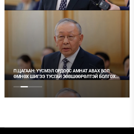
П.ЦАГААН: ҮҮСМЭЛ ОРДООС АМНАТ АВАХ БОЛ
ӨМНӨХ ШИГЭЭ ТУСГАЙ ЗӨВШӨӨРӨЛТЭЙ БОЛГОХ
ХЭРЭГТЭЙ