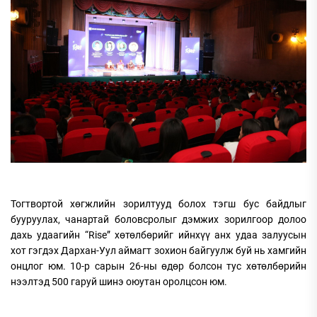
Тогтвортой хөгжлийн зорилтууд болох тэгш бус байдлыг
бууруулах, чанартай боловсролыг дэмжих зорилгоор долоо
дахь удаагийн “Rise” хөтөлбөрийг ийнхүү анх удаа залуусын
хот гэгдэх Дархан-Уул аймагт зохион байгуулж буй нь хамгийн
онцлог юм. 10-р сарын 26-ны өдөр болсон тус хөтөлбөрийн
нээлтэд 500 гаруй шинэ оюутан оролцсон юм.