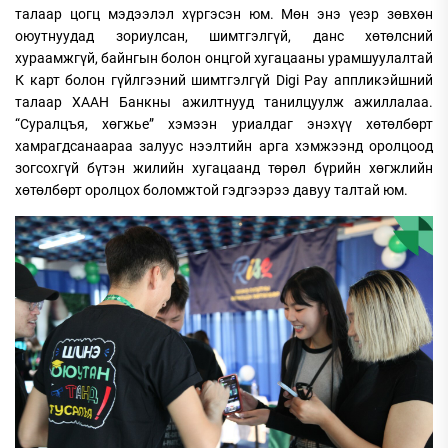
талаар цогц мэдээлэл хүргэсэн юм. Мөн энэ үеэр зөвхөн
оюутнуудад зориулсан, шимтгэлгүй, данс хөтөлсний
хураамжгүй, байнгын болон онцгой хугацааны урамшуулалтай
К карт болон гүйлгээний шимтгэлгүй Digi Pay аппликэйшний
талаар ХААН Банкны ажилтнууд танилцуулж ажиллалаа.
“Суралцъя, хөгжье” хэмээн уриалдаг энэхүү хөтөлбөрт
хамрагдсанаараа залуус нээлтийн арга хэмжээнд оролцоод
зогсохгүй бүтэн жилийн хугацаанд төрөл бүрийн хөгжлийн
хөтөлбөрт оролцох боломжтой гэдгээрээ давуу талтай юм.