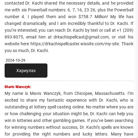
contacted Dr. Kachi shared the necessary details, and he provided
me with six Powerball numbers: 6, 7, 16, 23 26, plus the Powerball
number 4. I played them and won $758.7 Million! My life has
changed dramatically, and I am incredibly thankful to Dr. Kachi. If
you’re interested, you can reach Dr. Kachi by text or call at +1 (209)
893-8075, email him at drkachispellcast@gmail.com, or visit his
website here https://drkachispellcaster.wixsite.com/my-site. Thank
you so much, Dr. Kachi.
2024-10-29
Хариулах
Mavis Wanczyk:
My name is Mavis Wanczyk, from Chicopee, Massachusetts. I’m
excited to share my fantastic experience with Dr. Kachi, who is
outstanding at lottery spell casting online. No matter where you are
or how challenging your situation might be, Dr. Kachi can help you
win in lotteries and other gambling games. If you’ve been searching
for winning numbers without success, Dr. Kachi’s spells are known
for providing the right numbers and lucky letters. Many have