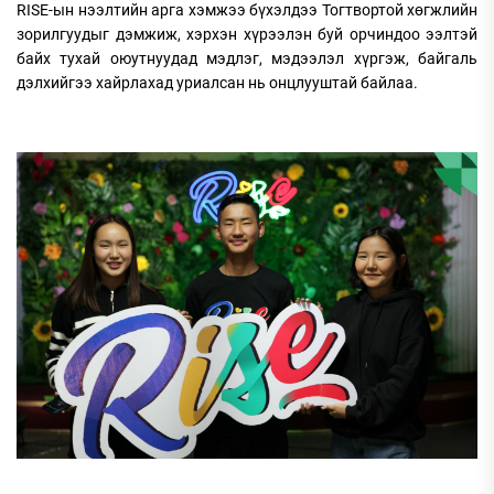
RISE-ын нээлтийн арга хэмжээ бүхэлдээ Тогтвортой хөгжлийн
зорилгуудыг дэмжиж, хэрхэн хүрээлэн буй орчиндоо ээлтэй
байх тухай оюутнуудад мэдлэг, мэдээлэл хүргэж, байгаль
дэлхийгээ хайрлахад уриалсан нь онцлууштай байлаа.