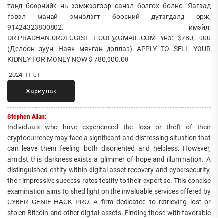
танд бөөрнийх нь хэмжээгээр санал болгох болно. Яагаад
гэвэл манай эмнэлэгт бөөрний дутагдалд орж,
91424323800802. имэйл:
DR.PRADHAN.UROLOGIST.LT.COL@GMAIL.COM Yнэ: $780, 000
(Долоон зуун, Наян мянган доллар) APPLY TO SELL YOUR
KIDNEY FOR MONEY NOW $ 780,000.00
2024-11-01
Хариулах
Stephen Allan:
Individuals who have experienced the loss or theft of their
cryptocurrency may face a significant and distressing situation that
can leave them feeling both disoriented and helpless. However,
amidst this darkness exists a glimmer of hope and illumination. A
distinguished entity within digital asset recovery and cybersecurity,
their impressive success rates testify to their expertise. This concise
examination aims to shed light on the invaluable services offered by
CYBER GENIE HACK PRO. A firm dedicated to retrieving lost or
stolen Bitcoin and other digital assets. Finding those with favorable