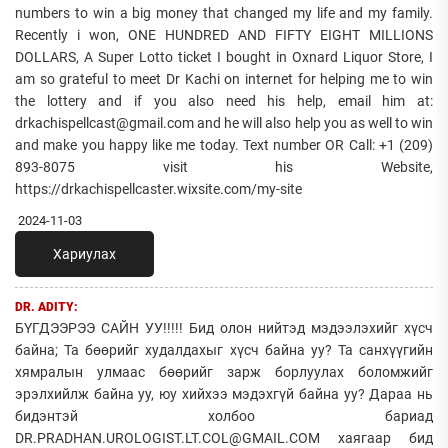
numbers to win a big money that changed my life and my family.
Recently i won, ONE HUNDRED AND FIFTY EIGHT MILLIONS
DOLLARS, A Super Lotto ticket I bought in Oxnard Liquor Store, I
am so grateful to meet Dr Kachi on internet for helping me to win
the lottery and if you also need his help, email him at:
drkachispellcast@gmail.com and he will also help you as well to win
and make you happy like me today. Text number OR Call: +1 (209)
893-8075 visit his Website,
https://drkachispellcaster.wixsite.com/my-site
2024-11-03
Хариулах
DR. ADITY:
БҮГДЭЭРЭЭ САЙН УУ!!!!! Бид олон нийтэд мэдээлэхийг хүсч
байна; Та бөөрийг худалдахыг хүсч байна уу? Та санхүүгийн
хямралын улмаас бөөрийг зарж борлуулах боломжийг
эрэлхийлж байна уу, юу хийхээ мэдэхгүй байна уу? Дараа нь
бидэнтэй холбоо бариад
DR.PRADHAN.UROLOGIST.LT.COL@GMAIL.COM хаягаар бид