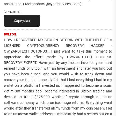
assistance. ( Morphohack@cyberservices. com )
2026-01-18
Хариулах
BOLTON:
HOW I RECOVERED MY STOLEN BITCOIN WITH THE HELP OF A
LICENSED CRYPTOCURRENCY RECOVERY HACKER -
OWIZARDTECH OCTOPUS . I just want to take this moment to
appreciate the effort made by OWIZARDTECH OCTOPUS
RECOVERY EXPERT. Have you by any means invested your hard
earned funds or Bitcoin with an Investment and later you find out
you have been duped, and you would wish to track down and
recover your funds. I honestly felt that I lost everything I had in my
wallet on a platform I invested in. I happened to become a scam
victim SIX months ago,I became interested in Bitcoin trading and
decided to trade $825,000 worth of crypto through an online
software company which promised huge returns. Everything went
wrong after they transferred all my funds from my coin base wallet
to an unknown wallet address. I immediately had a search out on a