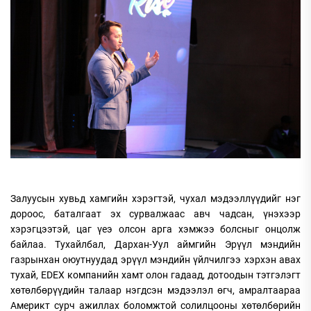
Залуусын хувьд хамгийн хэрэгтэй, чухал мэдээллүүдийг нэг
дороос, баталгаат эх сурвалжаас авч чадсан, үнэхээр
хэрэгцээтэй, цаг үеэ олсон арга хэмжээ болсныг онцолж
байлаа. Тухайлбал, Дархан-Уул аймгийн Эрүүл мэндийн
газрынхан оюутнуудад эрүүл мэндийн үйлчилгээ хэрхэн авах
тухай, EDEX компанийн хамт олон гадаад, дотоодын тэтгэлэгт
хөтөлбөрүүдийн талаар нэгдсэн мэдээлэл өгч, амралтаараа
Америкт сурч ажиллах боломжтой солилцооны хөтөлбөрийн