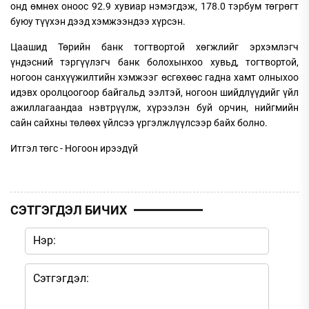
онд өмнөх оноос 92.9 хувиар нэмэгдэж, 178.0 тэрбум төгрөгт
буюу түүхэн дээд хэмжээндээ хүрсэн.
Цаашид Төрийн банк тогтвортой хөгжлийг эрхэмлэгч
үндэсний тэргүүлэгч банк болохынхоо хувьд, тогтвортой,
ногоон санхүүжилтийн хэмжээг өсгөхөөс гадна хамт олныхоо
идэвх оролцоогоор байгальд ээлтэй, ногоон шийдлүүдийг үйл
ажиллагаандаа нэвтрүүлж, хүрээлэн буй орчин, нийгмийн
сайн сайхны төлөөх үйлсээ үргэлжлүүлсээр байх болно.
Итгэл төгс - Ногоон ирээдүй
СЭТГЭГДЭЛ БИЧИХ