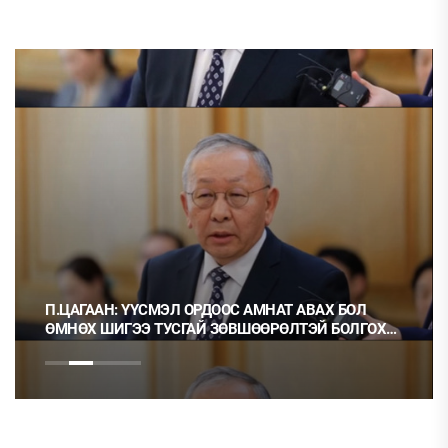
П.ЦАГААН: ҮҮСМЭЛ ОРДООС АМНАТ АВАХ БОЛ
ӨМНӨХ ШИГЭЭ ТУСГАЙ ЗӨВШӨӨРӨЛТЭЙ БОЛГОХ
ХЭРЭГТЭЙ