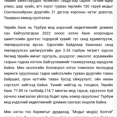
төвийн ажилтнуудын төлөөлөл тавдугаар сарын 14-ний өдөр
улиас, шар хуайс, агч зэрэг гурван төрлийн 100 гаруй модыг
Сонгинохайрхан дүүргийн 21 дүгээр хорооны нутаг дэвсгэр,
Таширын аманд суулгалаа.
Төрийн банк нь Тэрбум мод үндэсний хөдөлгөөнийг дэмжих
сан байгуулагдсан 2022 оноос эхлэн банк хоорондын
шимтгэлийн дүнгээс тодорхой хувийг тус санд хуримтлуулж,
төвлөрүүлсээр ирсэн. Одоогийн байдлаар банкнаас санд
төвлөрүүлсэн шилжүүлгийн дүн 3.34 тэрбум төгрөгт хүрсэн
бөгөөд төрийн өмчит сургууль, цэцэрлэг, эмнэлэг, асрамжийн
газрын гаднах ногоон байгууламжийг тохижуулахад зарцуулж
байна. Мөн экологийн боловсрол олгох томоохон төслүүдэд
хөрөнгө оруулснаас гадна нийслэлийн гурван дүүргийн таван
байршил, орон нутгийн таван бүсэд ойжуулалт, ойн нөхөн
сэргээлт хийгээд байна. Үүнийг нийтэд нь тооцвол, Төрийн
банк 77.89 га талбайд 218.7 мянган мод тарьж, хүрээлэн буй
орчноо хамгаалах үйлсэд бодит хувь нэмэр оруулсныг Тэрбум
мод үндэсний хөдөлгөөнийг дэмжих сангаас онцолж байна.
Мөн нэгэн тоо баримтыг дурдахад, “Модыг мод(а) болгоё”