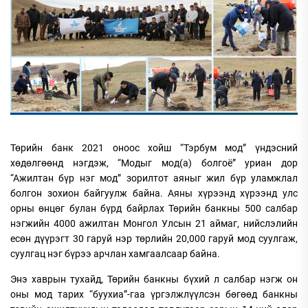
Төрийн банк 2021 оноос хойш “Тэрбум мод” үндэсний
хөдөлгөөнд нэгдэж, “Модыг мод(а) болгоё” уриан дор
“Ажилтан бүр нэг мод” зорилтот аяныг жил бүр уламжлал
болгон зохион байгуулж байна. Аяны хүрээнд хүрээнд улс
орны өнцөг булан бүрд байрлах Төрийн банкны 500 салбар
нэгжийн 4000 ажилтан Монгол Улсын 21 аймаг, нийслэлийн
есөн дүүрэгт 30 гаруй нэр төрлийн 20,000 гаруй мод суулгаж,
суулгац нэг бүрээ арчлан хамгаалсаар байна.
Энэ хаврын тухайд, Төрийн банкны бүхий л салбар нэгж он
оны мод тарих “буухиа”-гаа үргэлжлүүлсэн бөгөөд банкны