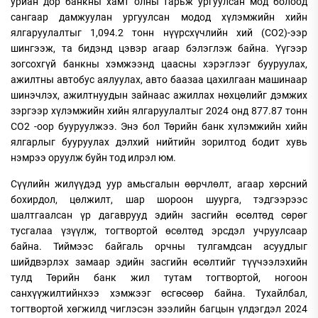
уриан дор банкны хамт олны тарьж ургуулсан мод болоод
сангаар дамжуулан ургуулсан модод хүлэмжийн хийн
ялгаруулалтыг 1,094.2 тонн нүүрсхүчлийн хий (СО2)-ээр
шингээж, та бидэнд цэвэр агаар бэлэглэж байна. Үүгээр
зогсохгүй банкны хэмжээнд цаасны хэрэглээг бууруулах,
ажилтны автобус аялуулах, авто баазаа цахилгаан машинаар
шинэчлэх, ажилтнуудын зайнаас ажиллах нөхцөлийг дэмжих
зэргээр хүлэмжийн хийн ялгаруулалтыг 2024 онд 877.87 тонн
СО2 -оор бууруулжээ. Энэ бол Төрийн банк хүлэмжийн хийн
ялгарлыг бууруулах дэлхий нийтийн зорилтод бодит хувь
нэмрээ оруулж буйн тод илрэл юм.
Сүүлийн жилүүдэд уур амьсгалын өөрчлөлт, агаар хөрсний
бохирдол, цөлжилт, шар шороон шуурга, тэдгээрээс
шалтгаалсан үр дагаврууд эдийн засгийн өсөлтөд сөрөг
тусгалаа үзүүлж, тогтвортой өсөлтөд эрсдэл учруулсаар
байна. Тиймээс байгаль орчны тулгамдсан асуудлыг
шийдвэрлэх замаар эдийн засгийн өсөлтийг түүчээлэхийн
тулд Төрийн банк жил тутам тогтвортой, ногоон
санхүүжилтийнхээ хэмжээг өсгөсөөр байна. Тухайлбал,
тогтвортой хөгжилд чиглэсэн зээлийн багцын үлдэгдэл 2024