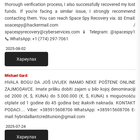
thorough verification process, I also successfully recovered my lost
funds. If you're facing a similar issue, I strongly recommend
contacting them. You can reach Space Spy Recovery via: 📧 Email:
soacespy@hackermail.com /
spacespyrecovery@cyberservices.com 📱 Telegram: @spacespy1
📞 WhatsApp: +1 (774) 297-7061
2025-08-02
Хариулах
Michael Gard:
HVALA BOGU DA JOŠ UVIJEK IMAMO NEKE POŠTENE ONLINE
ZAJMODAVCE. Imate priliku dobiti zajam u bilo kojoj denominaciji
od 2000 (€, $, KUNA) do 5.000.000 (€, $, KUNA) s mogućnošću
otplate od 1 godine do 45 godina bez ikakvih naknada. KONTAKT
PODACI.... Viber: +385915608706 WhatsApp: +385915608706 E-
mail: hybridalliantcreditunion@gmail.com
2025-07-24
Хариулах