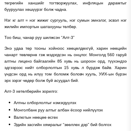
төгрөгийн ханшийг тогтворжуулах, инфляцын дарамтыг
бууруулах хөшүүрэг болж чадна.
Нэг кг алт = нэг жижиг сургууль, нэг сумын эмнэлэг, эсвэл нэг
жилийн импортын шатахууны төлбөр.
Тоо биш, чанар руу шилжсэн “Алт-3”
Энэ удаа төр тооны хойноос хөөцөлдөхгүй, харин нөөцийн
чанарт төвлөрнө гэж мэдэгдсэн нь онцлог. Монголд 560 гаруй
алтны лиценз байгаагийн 85 хувь нь шороон орд, түүхэндээ
эдгээрээс нийт олборлолтын 15 хувь л бүрдэж байв. Харин
үндсэн орд нь илүү том боломж боловч хууль, УИХ-ын бүрэн
эрх зэрэг чөдөр болж буй асуудал бий.
Алт-3 хөтөлбөрийн зорилго:
Алтны олборлолтыг нэмэгдүүлэх
Монголбанк руу алтыг албан ёсоор нийлүүлэх
Валютын нөөцөө өсгөх
Эдийн засгийн хямралыг “зөөллөх дэр” бий болгох