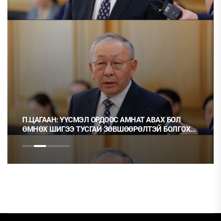
П.ЦАГААН: ҮҮСМЭЛ ОРДООС АМНАТ АВАХ БОЛ
Ц.МО
ӨМНӨХ ШИГЭЭ ТУСГАЙ ЗӨВШӨӨРӨЛТЭЙ БОЛГОХ
НЬ О
ХЭРЭГТЭЙ