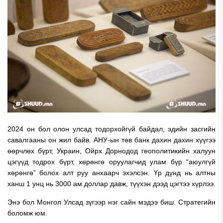
2024 он бол олон улсад тодорхойгүй байдал, эдийн засгийн
савалгааны он жил байв. АНУ-ын төв банк дахин дахин хүүгээ
өөрчлөх бүрт, Украин, Ойрх Дорнодод геополитикийн халуун
цэгүүд тодрох бүрт, хөрөнгө оруулагчид улам бүр “аюулгүй
хөрөнгө” болох алт руу анхаарч эхэлсэн. Үр дүнд нь алтны
ханш 1 унц нь 3000 ам.доллар давж, түүхэн дээд цэгтээ хүрлээ.
Энэ бол Монгол Улсад зүгээр нэг сайн мэдээ биш. Стратегийн
боломж юм.