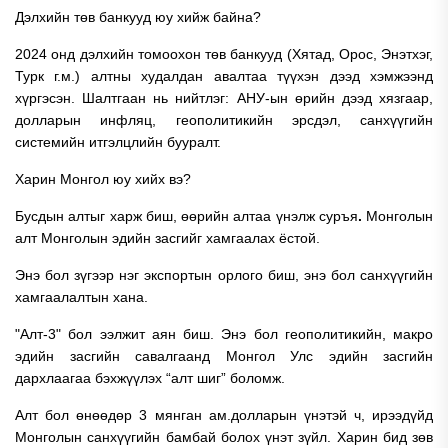
Дэлхийн төв банкууд юу хийж байна?
2024 онд дэлхийн томоохон төв банкууд (Хятад, Орос, Энэтхэг,
Турк г.м.) алтны худалдан авалтаа түүхэн дээд хэмжээнд
хүргэсэн. Шалтгаан нь нийтлэг: АНУ-ын өрийн дээд хязгаар,
долларын инфляц, геополитикийн эрсдэл, санхүүгийн
системийн итгэлцлийн бууралт.
Харин Монгол юу хийх вэ?
Бусдын алтыг харж биш, өөрийн алтаа үнэлж суръя
.
Монголын
алт Монголын эдийн засгийг хамгаалах ёстой.
Энэ бол зүгээр нэг экспортын орлого биш, энэ бол санхүүгийн
хамгаалалтын хана.
"Алт-3" бол ээлжит аян биш. Энэ бол геополитикийн, макро
эдийн засгийн савалгаанд Монгол Улс эдийн засгийн
дархлаагаа бэхжүүлэх “алт шиг” боломж.
Алт бол өнөөдөр 3 мянган ам.долларын үнэтэй ч, ирээдүйд
Монголын санхүүгийн бамбай болох үнэт зүйл. Харин бид зөв