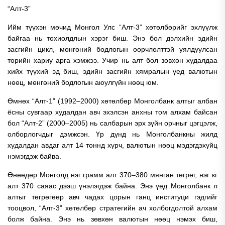
“Алт-3”
Ийм түүхэн мөчид Монгол Улс “Алт-3” хөтөлбөрийг эхлүүлж
байгаа нь тохиолдлын хэрэг биш. Энэ бол дэлхийн эдийн
засгийн цикл, мөнгөний бодлогын өөрчлөлттэй уялдуулсан
төрийн хариу арга хэмжээ. Учир нь алт бол зөвхөн худалдаа
хийх түүхий эд биш, эдийн засгийн хямралын үед валютын
нөөц, мөнгөний бодлогын аюулгүйн нөөц юм.
Өмнөх “Алт-1” (1992–2000) хөтөлбөр Монголбанк алтыг албан
ёсны сувгаар худалдан авч эхэлсэн анхны том алхам байсан
бол “Алт-2” (2000–2005) нь салбарын эрх зүйн орчныг цэгцэлж,
олборлогчдыг дэмжсэн. Үр дүнд нь Монголбанкны жилд
худалдан авдаг алт 14 тоннд хүрч, валютын нөөц мэдэгдэхүйц
нэмэгдэж байва.
Өнөөдөр Монголд нэг грамм алт 370–380 мянган төгрөг, нэг кг
алт 370 саяас дээш үнэлэгдэж байна. Энэ үед Монголбанк л
алтыг төгрөгөөр авч чадах цорын ганц институци гэдгийг
тооцвол, “Алт-3” хөтөлбөр стратегийн ач холбогдолтой алхам
болж байна. Энэ нь зөвхөн валютын нөөц нэмэх биш,