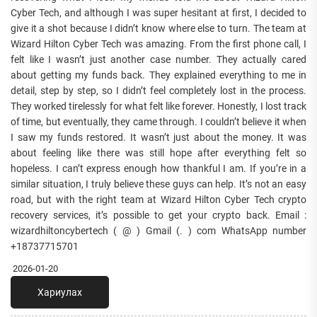
Cyber Tech, and although I was super hesitant at first, I decided to
give it a shot because I didn’t know where else to turn. The team at
Wizard Hilton Cyber Tech was amazing. From the first phone call, I
felt like I wasn’t just another case number. They actually cared
about getting my funds back. They explained everything to me in
detail, step by step, so I didn’t feel completely lost in the process.
They worked tirelessly for what felt like forever. Honestly, I lost track
of time, but eventually, they came through. I couldn’t believe it when
I saw my funds restored. It wasn’t just about the money. It was
about feeling like there was still hope after everything felt so
hopeless. I can’t express enough how thankful I am. If you’re in a
similar situation, I truly believe these guys can help. It’s not an easy
road, but with the right team at Wizard Hilton Cyber Tech crypto
recovery services, it’s possible to get your crypto back. Email :
wizardhiltoncybertech ( @ ) Gmail (. ) com WhatsApp number
+18737715701
2026-01-20
Хариулах