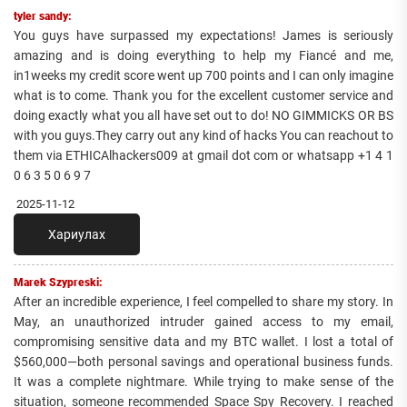
tyler sandy:
You guys have surpassed my expectations! James is seriously
amazing and is doing everything to help my Fiancé and me,
in1weeks my credit score went up 700 points and I can only imagine
what is to come. Thank you for the excellent customer service and
doing exactly what you all have set out to do! NO GIMMICKS OR BS
with you guys.They carry out any kind of hacks You can reachout to
them via ETHICAlhackers009 at gmail dot com or whatsapp +1 4 1
0 6 3 5 0 6 9 7
2025-11-12
Хариулах
Marek Szypreski:
After an incredible experience, I feel compelled to share my story. In
May, an unauthorized intruder gained access to my email,
compromising sensitive data and my BTC wallet. I lost a total of
$560,000—both personal savings and operational business funds.
It was a complete nightmare. While trying to make sense of the
situation, someone recommended Space Spy Recovery. I reached