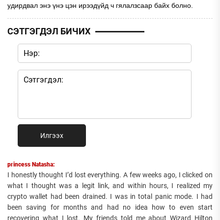
удирдвал энэ үнэ цэн ирээдүйд ч гялалзсаар байх болно.
СЭТГЭГДЭЛ БИЧИХ
Илгээх
princess Natasha:
I honestly thought I’d lost everything. A few weeks ago, I clicked on
what I thought was a legit link, and within hours, I realized my
crypto wallet had been drained. I was in total panic mode. I had
been saving for months and had no idea how to even start
recovering what I lost. My friends told me about Wizard Hilton