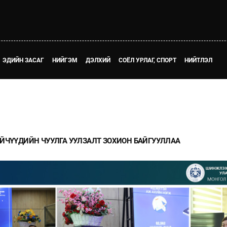
ЭДИЙН ЗАСАГ
НИЙГЭМ
ДЭЛХИЙ
СОЁЛ УРЛАГ, СПОРТ
НИЙТЛЭЛ
ЭЙЧҮҮДИЙН ЧУУЛГА УУЛЗАЛТ ЗОХИОН БАЙГУУЛЛАА