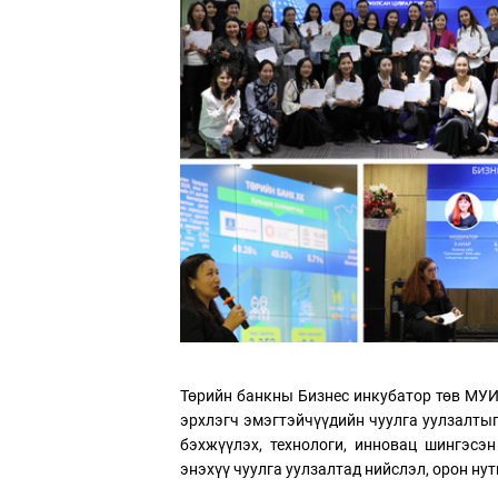
Төрийн банкны Бизнес инкубатор төв МУИ
эрхлэгч эмэгтэйчүүдийн чуулга уулзалты
бэхжүүлэх, технологи, инновац шингэсэн
энэхүү чуулга уулзалтад нийслэл, орон нут