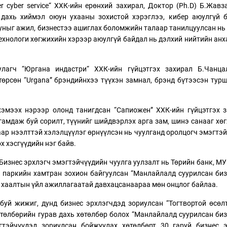
r cyber service“ ХХК-ийн ерөнхий захирал, Доктор (Ph.D) Б.Жав
 дахь хиймэл оюун ухааны зохистой хэрэглээ, кибер аюулгүй 
уныг ажил, бизнестээ ашиглах боломжийн талаар танилцуулсан нь
ехнологи хөгжихийн хэрээр аюулгүй байдал нь дэлхий нийтийн ан
улагч “Юргана индастри“ ХХК-ийн гүйцэтгэх захирал Б.Чанца
өрсөн “Urgana” брэндийнхээ түүхэн замнал, брэнд бүтээсэн тур
 хэмээх нэрээр олонд танигдсан “Сапиожен” ХХК-ийн гүйцэтгэх 
гамдаж буй сорилт, түүнийг шийдвэрлэх арга зам, шинэ санааг хө
аар нээлттэй хэлэлцүүлэг өрнүүлсэн нь чуулганд оролцогч эмэгтэ
 хэсгүүдийн нэг байв.
 Бизнес эрхлэгч эмэгтэйчүүдийн чуулга уулзалт нь Төрийн банк, М
 паркийн хамтран зохион байгуулсан “Манлайлалд суурилсан би
н хаалтын үйл ажиллагаатай давхацсанаараа мөн онцлог байлаа.
уй жижиг, дунд бизнес эрхлэгчдэд зориулсан “Тогтвортой өсөл
өтөлбөрийн гурав дахь хөтөлбөр болох “Манлайлалд суурилсан би
гтэйчүүдэд зориулсан бойжуулах хөтөлбөрт 30 гаруй бизнес э