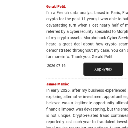
Gerald Petit:
I’m a French data analyst based in Paris, Fr
crypto for the past 11 years, I was able to b
devastating turn when I lost nearly half of m
referred by a cybersecurity specialist to Mor
of my crypto assets. Morphohack Cyber Service
heard a great deal about how crypto scams
demonstrated throughout my case. You can c
for more info. Thank you. Gerald Petit
2026-07-16
Хариулах
James Manlio:
In early 2026, after my business experienced 
exploring alternative investment opportunities,
believed was a legitimate opportunity ultima
financial impact was devastating, but the emo
is not unique. Crypto-related fraud continue
reportedly lost each year to fraudulent inves
legal advice regarding my options, I was ref