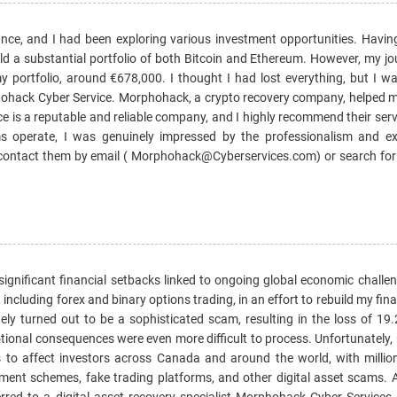
ance, and I had been exploring various investment opportunities. Having
uild a substantial portfolio of both Bitcoin and Ethereum. However, my j
y portfolio, around €678,000. I thought I had lost everything, but I w
phohack Cyber Service. Morphohack, a crypto recovery company, helped m
 is a reputable and reliable company, and I highly recommend their ser
 operate, I was genuinely impressed by the professionalism and ex
ontact them by email ( Morphohack@Cyberservices.com) or search for
significant financial setbacks linked to ongoing global economic challe
 including forex and binary options trading, in an effort to rebuild my fin
tely turned out to be a sophisticated scam, resulting in the loss of 19
tional consequences were even more difficult to process. Unfortunately,
s to affect investors across Canada and around the world, with million
tment schemes, fake trading platforms, and other digital asset scams. 
erred to a digital asset recovery specialist Morphohack Cyber Services.