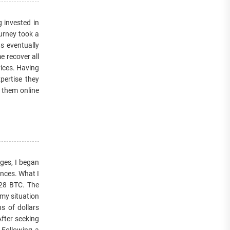
 invested in
ourney took a
as eventually
e recover all
vices. Having
pertise they
 them online
nges, I began
ances. What I
.28 BTC. The
 my situation
s of dollars
After seeking
 Following a