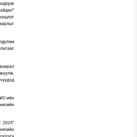
зандорж
байдал”
 онцлог
хаарлыг
лдулам
шлагаас
захирал
гжүүлж,
йчүүдэд
УИС-ийн
знесийн
т 2025”
знесийн
рхлэгч