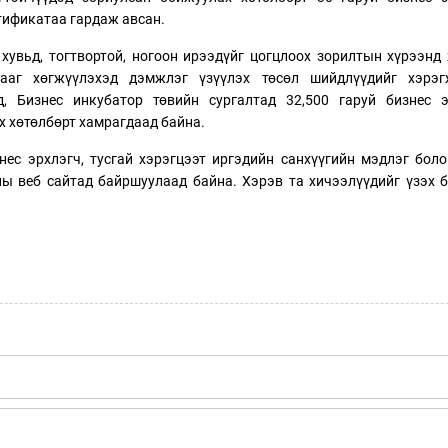
ртификатаа гардаж авсан.
хувьд, тогтвортой, ногоон ирээдүйг цогцлоох зорилтын хүрээнд
ааг хөгжүүлэхэд дэмжлэг үзүүлэх төсөл шийдлүүдийг хэрэг
, Бизнес инкубатор төвийн сургалтад 32,500 гаруй бизнес э
х хөтөлбөрт хамрагдаад байна.
ес эрхлэгч, тусгай хэрэгцээт иргэдийн санхүүгийн мэдлэг бол
ны веб сайтад байршуулаад байна. Хэрэв та хичээлүүдийг үзэх 