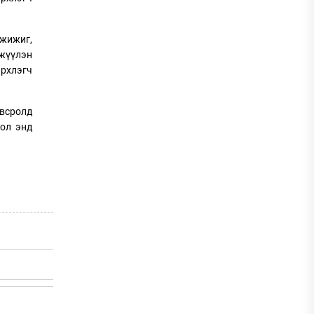
 жижиг,
жүүлэн
рхлэгч
овсролд
бол энд