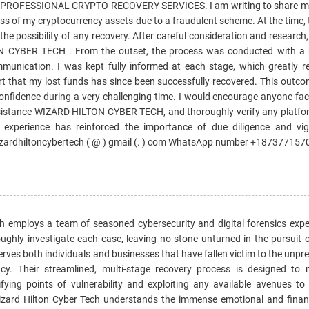
OFESSIONAL CRYPTO RECOVERY SERVICES. I am writing to share my
loss of my cryptocurrency assets due to a fraudulent scheme. At the time, 
he possibility of any recovery. After careful consideration and research
N CYBER TECH . From the outset, the process was conducted with a h
mmunication. I was kept fully informed at each stage, which greatly 
rt that my lost funds has since been successfully recovered. This outc
nfidence during a very challenging time. I would encourage anyone faci
assistance WIZARD HILTON CYBER TECH, and thoroughly verify any platfor
experience has reinforced the importance of due diligence and vigi
wizardhiltoncybertech ( @ ) gmail (. ) com WhatsApp number +187377157
ech employs a team of seasoned cybersecurity and digital forensics exp
oughly investigate each case, leaving no stone unturned in the pursuit 
erves both individuals and businesses that have fallen victim to the unpr
cy. Their streamlined, multi-stage recovery process is designed to 
ifying points of vulnerability and exploiting any available avenues to 
. Wizard Hilton Cyber Tech understands the immense emotional and financ