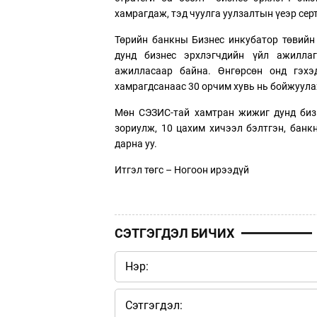
хамрагдаж, тэд чуулга уулзалтын үеэр се
Төрийн банкны Бизнес инкубатор төвийн 
дунд бизнес эрхлэгчдийн үйл ажиллаг
ажилласаар байна. Өнгөрсөн онд гэхэд
хамрагдсанаас 30 орчим хувь нь бойжуула
Мөн СЭЗИС-тай хамтран жижиг дунд бизн
зориулж, 10 цахим хичээл бэлтгэн, банк
дарна уу.
Итгэл төгс – Ногоон ирээдүй
СЭТГЭГДЭЛ БИЧИХ