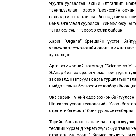
Чуулга уулзалтын эхний илтгэлийг “Embe
танилцууллаа. Тэрээр “Бизнесийн орчин
сэдвээр илтгэл тавьсан бөгөөд хиймэл ою
байв. Өгөгдөлд суурилсан хиймэл оюуны т
татах болсныг тэрбээр хэлж байсан.
Харин “Urgana” брэндийн үүсгэн байгу
уламжлал-технологийн ололт амжилтаас т
хуваалцав.
Арга хэмжээний төгсгөлд “Science cafe”
Э.Анар бизнес эрхлэгч эмэгтэйчүүдэд тул
зах зээлд нэвтрүүлэх арга туршлагын тал
шийдэл санал болгосон хөтөлбөрийн онцлох
Энэ сарын 19-ний өдөр зохион байгуулсан
Шинжлэх ухаан технологийн Улаанбаатар
стратеги ба өсөлт” бойжуулах хөтөлбөрий
Төрийн банкнаас санаачлан хэрэгжүүлж б
төслийн хүрээнд хэрэгжүүлж буй таван х
стратеги ба өсөлт” бизнес эрхлэгч эмэ