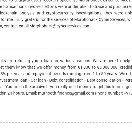
he transactions involved, efforts were undertaken to trace and pursue re
lockchain analysis and cryptocurrency investigations, they were abl
or me. Truly grateful for the services of Morphohack Cyber Services, wh
team, contact email Morphohack@cyberservices.com
ks are refusing you a loan for various reasons. We are here to help
 let them know that we offer money from €1,000 to €5,000,000, credib
of 3% per year and repayment periods ranging from 1 to 50 years. We offe
Investment loan - Car loan - Debt consolidation - Debt consolidation - Per
s. - You are in the archive If you really need money to get this loan in go
within 24 hours. Email: muthooth.finance@gmail.com Phone number: +