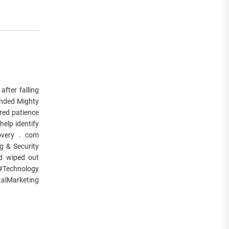
fter falling
ended Mighty
ired patience
elp identify
overy . com
g & Security
rd wiped out
 #Technology
alMarketing