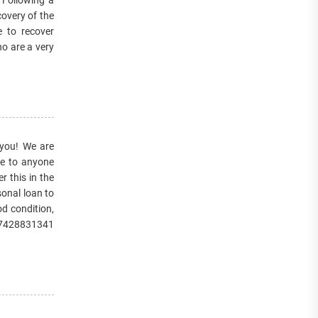
covery of the
e to recover
o are a very
 you! We are
le to anyone
r this in the
sonal loan to
od condition,
917428831341