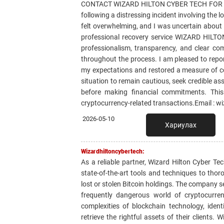
CONTACT WIZARD HILTON CYBER TECH FOR PR
following a distressing incident involving the 
felt overwhelming, and I was uncertain about t
professional recovery service WIZARD HILTO
professionalism, transparency, and clear co
throughout the process. I am pleased to repo
my expectations and restored a measure of co
situation to remain cautious, seek credible 
before making financial commitments. This 
cryptocurrency-related transactions.Email : 
2026-05-10
Хариулах
Wizardhiltoncybertech:
As a reliable partner, Wizard Hilton Cyber T
state-of-the-art tools and techniques to thor
lost or stolen Bitcoin holdings. The company s
frequently dangerous world of cryptocurren
complexities of blockchain technology, ident
retrieve the rightful assets of their clients