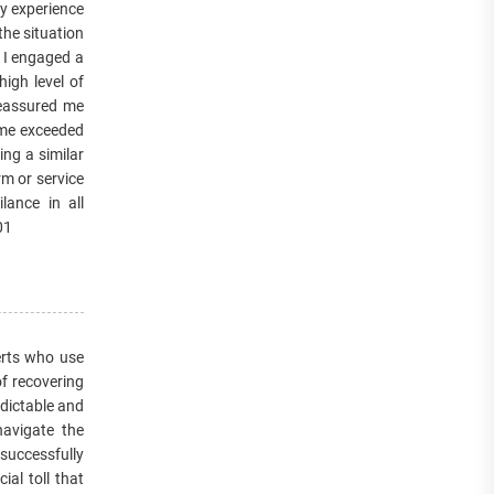
 experience
the situation
, I engaged a
igh level of
reassured me
ome exceeded
ng a similar
m or service
lance in all
01
erts who use
of recovering
edictable and
navigate the
successfully
ial toll that