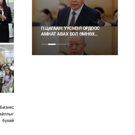
 ТҮЛШ
П.ЦАГААН: ҮҮСМЭЛ ОРДООС
Ц.М
АМНАТ АВАХ БОЛ ӨМНӨХ
ХЭР
ШИГЭЭ ТУСГАЙ
НЬ 
ЗӨВШӨӨРӨЛТЭЙ БОЛГОХ
ХЭРЭГТЭЙ
 Бизнес
лайллыг
о бүхий