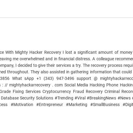
 With Mighty Hacker Recovery I lost a significant amount of money a
eaving me overwhelmed and in financial distress. A colleague recomm
mpany, I decided to give their services a try. The recovery process requ
ed throughout. They also assisted in gathering information that could h
2063856 What sApp +1 (343) 947-3496 support @ mightyhackarrec
 : // mightyhackarrecovery . com Social Media Hacking Phone Hackin
Grade Fixing Services Cryptocurrency Fraud Recovery Criminal Reco
s Database Security Solutions #Trending #Viral #BreakingNews #News
ess #Motivation #Entrepreneur #Marketing #SmallBusiness #Digit