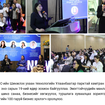
ТӨЛӨӨЛӨГЧИЙН ГАЗАРТ
НИЙСЛЭЛД ШАХМАЛ
ОРЛОГО ШИЛЖҮҮЛСЭН БОЛ 20
БОРЛУУЛАХ 435 ЦЭГ
ХУВИАР ТАТВАР СУУТГАНА
АЖИЛЛАНА
С-ийн Шинжлэх ухаан технологийн Улаанбаатар парктай хамтран
г энэ сарын 19-ний өдөр зохион байгууллаа. Эмэгтэйчүүдийн ман
 шинэ санаа, бизнесийг хөгжүүлэх, туршлага хуваалцах зорилг
гийн 100 гаруй бизнес эрхлэгч оролцлоо.