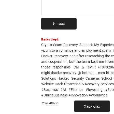
Илгээх
Banks Lloyd:
Crypto Scam Recovery Support: My Experience
victim to a romance and employment scam, l
Hacker Recovery, and after researching the co
and cooperation, but the team kept me inform
those responsible. Call & Text : +1840
mightyhackerrecovery @ hotmail . com https
Solutions Hacked Security Cameras School 
Website Hack Protection & Recovery Service
#Business #AI #Finance #Investing #Succ
#OnlineBusiness #Innovation #Worldwide
2026-08-06
Хариулах