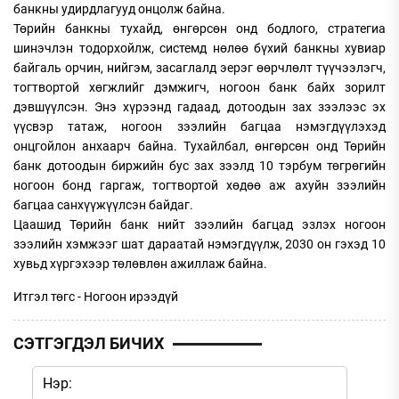
банкны удирдлагууд онцолж байна.
Төрийн банкны тухайд, өнгөрсөн онд бодлого, стратегиа
шинэчлэн тодорхойлж, системд нөлөө бүхий банкны хувиар
байгаль орчин, нийгэм, засаглалд эерэг өөрчлөлт түүчээлэгч,
тогтвортой хөгжлийг дэмжигч, ногоон банк байх зорилт
дэвшүүлсэн. Энэ хүрээнд гадаад, дотоодын зах зээлээс эх
үүсвэр татаж, ногоон зээлийн багцаа нэмэгдүүлэхэд
онцгойлон анхаарч байна. Тухайлбал, өнгөрсөн онд Төрийн
банк дотоодын биржийн бус зах зээлд 10 тэрбум төгрөгийн
ногоон бонд гаргаж, тогтвортой хөдөө аж ахуйн зээлийн
багцаа санхүүжүүлсэн байдаг.
Цаашид Төрийн банк нийт зээлийн багцад эзлэх ногоон
зээлийн хэмжээг шат дараатай нэмэгдүүлж, 2030 он гэхэд 10
хувьд хүргэхээр төлөвлөн ажиллаж байна.
Итгэл төгс - Ногоон ирээдүй
СЭТГЭГДЭЛ БИЧИХ