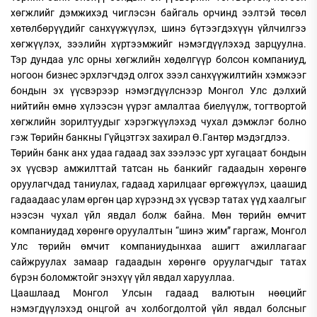
хөгжлийг дэмжихэд чиглэсэн байгаль орчинд ээлтэй төсөл
хөтөлбөрүүдийг санхүүжүүлэх, шинэ бүтээгдэхүүн үйлчилгээ
хөгжүүлэх, зээлийн хүртээмжийг нэмэгдүүлэхэд зарцуулна.
Тэр дундаа улс орны хөгжлийн хөдөлгүүр болсон компаниуд,
ногоон бизнес эрхлэгчдэд олгох зээл санхүүжилтийн хэмжээг
бондын эх үүсвэрээр нэмэгдүүлснээр Монгол Улс дэлхий
нийтийн өмнө хүлээсэн үүрэг амлалтаа биелүүлж, тогтвортой
хөгжлийн зорилтуудыг хэрэгжүүлэхэд чухал дэмжлэг болно
гэж Төрийн банкны Гүйцэтгэх захирал Ө.Гантөр мэдэгдлээ.
Төрийн банк анх удаа гадаад зах зээлээс урт хугацаат бондын
эх үүсвэр амжилттай татсан нь банкийг гадаадын хөрөнгө
оруулагчдад таниулах, гадаад харилцааг өргөжүүлэх, цаашид
гадаадаас улам өргөн цар хүрээнд эх үүсвэр татах үүд хаалгыг
нээсэн чухал үйл явдал болж байна. Мөн төрийн өмчит
компаниудад хөрөнгө оруулалтын “шинэ жим” гаргаж, Монгол
Улс төрийн өмчит компаниудынхаа ашигт ажиллагааг
сайжруулах замаар гадаадын хөрөнгө оруулагчдыг татах
бүрэн боломжтойг энэхүү үйл явдал харууллаа.
Цаашлаад Монгол Улсын гадаад валютын нөөцийг
нэмэгдүүлэхэд онцгой ач холбогдолтой үйл явдал болсныг