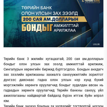
Төрийн банк 3 жилийн хугацаатай, 200 сая ам.долларын
бондыг олон улсын зах зээлд амжилттай арилжиж,
Сингапурын хөрөнгийн биржид бүртгэгдлээ. Бондын анхдагч
зах зээлийн арилжааны захиалга санхүүжилтийн зорилтот
дүнгээс давснаас гадна олон улсын нэр хүнд бүхий
мэргэжлийн хөрөнгө оруулагчид бондыг худалдан авсан нь
гадаадын хөрөнгө оруулагчид Төрийн банкны санхүү, үйл
ажиллагааны найдвартай байдалд бүрэн итгэж буйн илрэл
юм.
Төрийн банк энэхүү бондын эх үүсвэрийг тогтвортой, ногоон