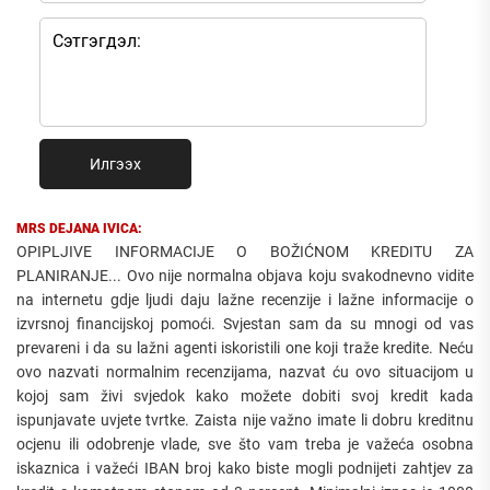
Илгээх
MRS DEJANA IVICA:
OPIPLJIVE INFORMACIJE O BOŽIĆNOM KREDITU ZA
PLANIRANJE... Ovo nije normalna objava koju svakodnevno vidite
na internetu gdje ljudi daju lažne recenzije i lažne informacije o
izvrsnoj financijskoj pomoći. Svjestan sam da su mnogi od vas
prevareni i da su lažni agenti iskoristili one koji traže kredite. Neću
ovo nazvati normalnim recenzijama, nazvat ću ovo situacijom u
kojoj sam živi svjedok kako možete dobiti svoj kredit kada
ispunjavate uvjete tvrtke. Zaista nije važno imate li dobru kreditnu
ocjenu ili odobrenje vlade, sve što vam treba je važeća osobna
iskaznica i važeći IBAN broj kako biste mogli podnijeti zahtjev za