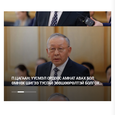
П.ЦАГААН: ҮҮСМЭЛ ОРДООС АМНАТ АВАХ БОЛ
ӨМНӨХ ШИГЭЭ ТУСГАЙ ЗӨВШӨӨРӨЛТЭЙ БОЛГОХ
ХЭРЭГТЭЙ