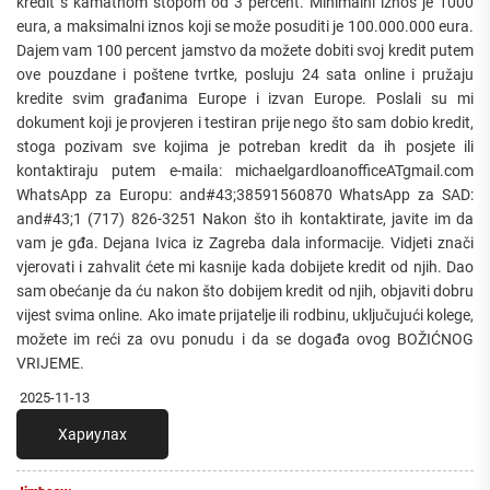
kredit s kamatnom stopom od 3 percent. Minimalni iznos je 1000
eura, a maksimalni iznos koji se može posuditi je 100.000.000 eura.
Dajem vam 100 percent jamstvo da možete dobiti svoj kredit putem
ove pouzdane i poštene tvrtke, posluju 24 sata online i pružaju
kredite svim građanima Europe i izvan Europe. Poslali su mi
dokument koji je provjeren i testiran prije nego što sam dobio kredit,
stoga pozivam sve kojima je potreban kredit da ih posjete ili
kontaktiraju putem e-maila: michaelgardloanofficeATgmail.com
WhatsApp za Europu: and#43;38591560870 WhatsApp za SAD:
and#43;1 (717) 826-3251 Nakon što ih kontaktirate, javite im da
vam je gđa. Dejana Ivica iz Zagreba dala informacije. Vidjeti znači
vjerovati i zahvalit ćete mi kasnije kada dobijete kredit od njih. Dao
sam obećanje da ću nakon što dobijem kredit od njih, objaviti dobru
vijest svima online. Ako imate prijatelje ili rodbinu, uključujući kolege,
možete im reći za ovu ponudu i da se događa ovog BOŽIĆNOG
VRIJEME.
2025-11-13
Хариулах