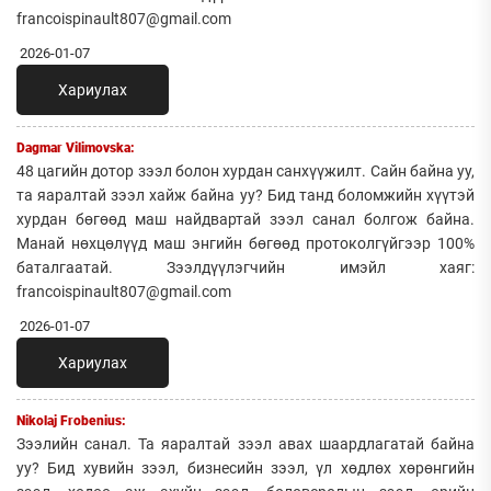
francoispinault807@gmail.com
2026-01-07
Хариулах
Dagmar Vilimovska:
48 цагийн дотор зээл болон хурдан санхүүжилт. Сайн байна уу,
та яаралтай зээл хайж байна уу? Бид танд боломжийн хүүтэй
хурдан бөгөөд маш найдвартай зээл санал болгож байна.
Манай нөхцөлүүд маш энгийн бөгөөд протоколгүйгээр 100%
баталгаатай. Зээлдүүлэгчийн имэйл хаяг:
francoispinault807@gmail.com
2026-01-07
Хариулах
Nikolaj Frobenius:
Зээлийн санал. Та яаралтай зээл авах шаардлагатай байна
уу? Бид хувийн зээл, бизнесийн зээл, үл хөдлөх хөрөнгийн