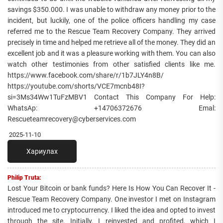
savings $350.000. I was unable to withdraw any money prior to the
incident, but luckily, one of the police officers handling my case
referred me to the Rescue Team Recovery Company. They arrived
precisely in time and helped me retrieve all of the money. They did an
excellent job and it was a pleasure working with them. You can also
watch other testimonies from other satisfied clients like me.
https://www.facebook.com/share/r/1b7JLY4n8B/
https://youtube.com/shorts/VCE7mcnb48I?
si=3Ms34Ww1TuFzMBV1 Contact This Company For Help:
WhatsAp: +14706372676 Emal:
Rescueteamrecovery@cyberservices.com
2025-11-10
Хариулах
Philip Truta:
Lost Your Bitcoin or bank funds? Here Is How You Can Recover It -
Rescue Team Recovery Company. One investor I met on Instagram
introduced me to cryptocurrency. I liked the idea and opted to invest
through the site. Initially, I reinvested and profited, which I