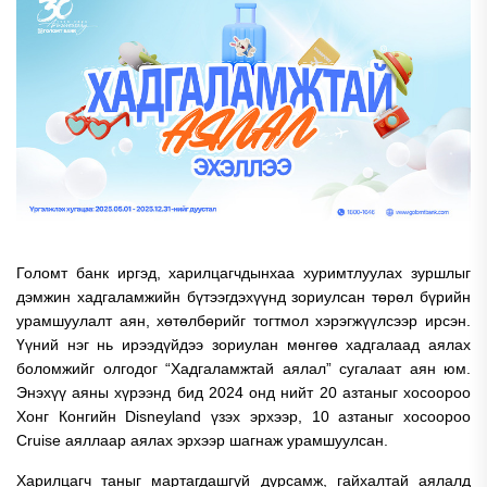
Голомт банк иргэд, харилцагчдынхаа хуримтлуулах зуршлыг
дэмжин хадгаламжийн бүтээгдэхүүнд зориулсан төрөл бүрийн
урамшуулалт аян, хөтөлбөрийг тогтмол хэрэгжүүлсээр ирсэн.
Үүний нэг нь ирээдүйдээ зориулан мөнгөө хадгалаад аялах
боломжийг олгодог “Хадгаламжтай аялал” сугалаат аян юм.
Энэхүү аяны хүрээнд бид 2024 онд нийт 20 азтаныг хосоороо
Хонг Конгийн Disneyland үзэх эрхээр, 10 азтаныг хосоороо
Cruise аяллаар аялах эрхээр шагнаж урамшуулсан.
Харилцагч таныг мартагдашгүй дурсамж, гайхалтай аялалд