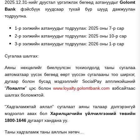
2025.12.31-нийг дуустал үргэлжлэх бөгөөд азтануудыг
Golomt
Bank
фэйсбүүк хуудсаар тухай бүр шууд дамжуулан
тодруулна.
1-р ээлжийн азтануудыг тодруулах: 2025 оны 7-р сар
2-р ээлжийн азтануудыг тодруулах: 2025 оны 10-р сар
3-р ээлжийн азтануудыг тодруулах: 2026 оны 1-р сар
Сугалаа шалгах:
Аяны нөхцөлийг биелүүлсэн тохиолдолд таны сугалаа
автоматаар үүсэх бөгөөд өөрт үүссэн сугалааны тоо ширхэг,
дугаар болон бусад мэдээллийг SocialPay аппликэйшний
“
Лояалти
” цэс болон
www.loyalty.golomtbank.com
вэбсайтаас
шалгах боломжтой.
“Хадгаламжтай аялал” сугалаат аяны талаар дэлгэрэнгүй
мэдээлэл авах бол
Харилцагчийн үйлчилгээний төвийн
1800-1646
дугаарт хандана уу.
Таны хадгаламж таны аяллын хөтөч…