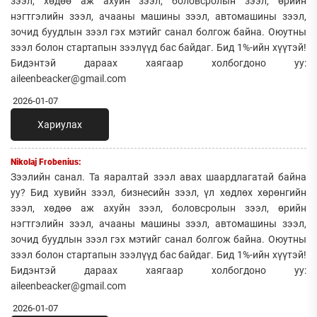
зээл, хөдөө аж ахуйн зээл, боловсролын зээл, өрийн
нэгтгэлийн зээл, ачааны машины зээл, автомашины зээл,
зочид буудлын зээл гэх мэтийг санал болгож байна. Оюутны
зээл болон стартапын зээлүүд бас байдаг. Бид 1%-ийн хүүтэй!
Бидэнтэй дараах хаягаар холбогдоно уу:
aileenbeacker@gmail.com
2026-01-07
Хариулах
Nikolaj Frobenius:
Зээлийн санал. Та яаралтай зээл авах шаардлагатай байна
уу? Бид хувийн зээл, бизнесийн зээл, үл хөдлөх хөрөнгийн
зээл, хөдөө аж ахуйн зээл, боловсролын зээл, өрийн
нэгтгэлийн зээл, ачааны машины зээл, автомашины зээл,
зочид буудлын зээл гэх мэтийг санал болгож байна. Оюутны
зээл болон стартапын зээлүүд бас байдаг. Бид 1%-ийн хүүтэй!
Бидэнтэй дараах хаягаар холбогдоно уу:
aileenbeacker@gmail.com
2026-01-07