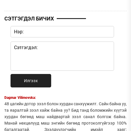
СЭТГЭГДЭЛ БИЧИХ
Илгээх
Dagmar Vilimovska:
48 цагийн дотор зээл болон хурдан санхүүжилт. Сайн байна уу,
та яаралтай зээл хайж байна уу? Бид танд боломжийн хүүтэй
хурдан бөгөөд маш найдвартай зээл санал болгож байна.
Манай нөхцөлүүд маш энгийн бөгөөд протоколгүйгээр 100%
баталгаатай. Зээлдүүлэгчийн имэйл хаяг: