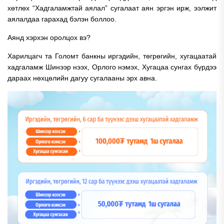
хөтлөх “Хадгаламжтай аялал” сугалаат аян эргэн ирж, ээлжит
аялалдаа гарахад бэлэн боллоо.
Аянд хэрхэн оролцох вэ?
Харилцагч та Голомт банкны иргэдийн, төгрөгийн, хугацаатай
хадгаламж Шинээр нээх, Орлого нэмэх, Хугацаа сунгах бүрдээ
дараах нөхцөлийн дагуу сугалааны эрх авна.