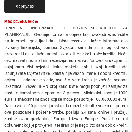
Хариулах
MRS DEJANA IVICA:
OPIPLJIVE INFORMACIJE O BOŽIĆNOM KREDITU ZA
PLANIRANJE... Ovo nije normalna objava koju svakodnevno vidite
na internetu gdje ljudi daju lažne recenzije i lažne informacije o
izvrsnoj financijskoj pomoći. Svjestan sam da su mnogi od vas
prevareni i da su lažni agenti iskoristili one koji traže kredite. Neću
ovo nazvati normalnim recenzijama, nazvat ću ovo situacijom u
kojoj sam živi svjedok kako možete dobiti svoj kredit kada
ispunjavate uvjete tvrtke. Zaista nije važno imate li dobru kreditnu
ocjenu ili odobrenje vlade, sve što vam treba je važeća osobna
iskaznica i važeći IBAN broj kako biste mogli podnijeti zahtjev za
kredit s kamatnom stopom od 3 percent. Minimalni iznos je 1000
eura, a maksimalni iznos koji se može posuditi je 100.000.000 eura.
Dajem vam 100 percent jamstvo da možete dobiti svoj kredit putem
ove pouzdane i poštene tvrtke, posluju 24 sata online i pružaju
kredite svim građanima Europe i izvan Europe. Poslali su mi
dokument koji je provjeren i testiran prije nego što sam dobio kredit,
stoga pozivam sve kojima je potreban kredit da ih posjete ili