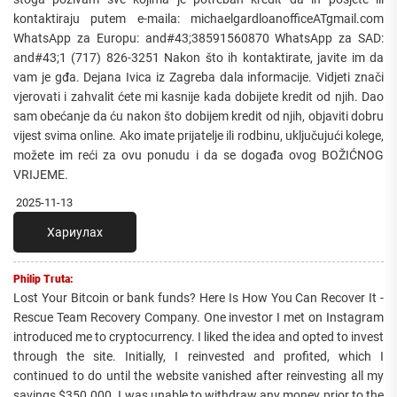
kontaktiraju putem e-maila: michaelgardloanofficeATgmail.com
WhatsApp za Europu: and#43;38591560870 WhatsApp za SAD:
and#43;1 (717) 826-3251 Nakon što ih kontaktirate, javite im da
vam je gđa. Dejana Ivica iz Zagreba dala informacije. Vidjeti znači
vjerovati i zahvalit ćete mi kasnije kada dobijete kredit od njih. Dao
sam obećanje da ću nakon što dobijem kredit od njih, objaviti dobru
vijest svima online. Ako imate prijatelje ili rodbinu, uključujući kolege,
možete im reći za ovu ponudu i da se događa ovog BOŽIĆNOG
VRIJEME.
2025-11-13
Хариулах
Philip Truta:
Lost Your Bitcoin or bank funds? Here Is How You Can Recover It -
Rescue Team Recovery Company. One investor I met on Instagram
introduced me to cryptocurrency. I liked the idea and opted to invest
through the site. Initially, I reinvested and profited, which I
continued to do until the website vanished after reinvesting all my
savings $350.000. I was unable to withdraw any money prior to the