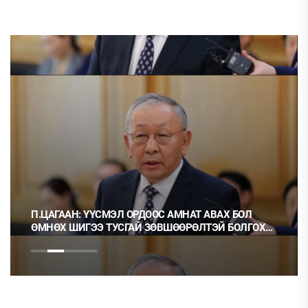
П.ЦАГААН: ҮҮСМЭЛ ОРДООС АМНАТ АВАХ БОЛ
ӨМНӨХ ШИГЭЭ ТУСГАЙ ЗӨВШӨӨРӨЛТЭЙ БОЛГОХ
ХЭРЭГТЭЙ