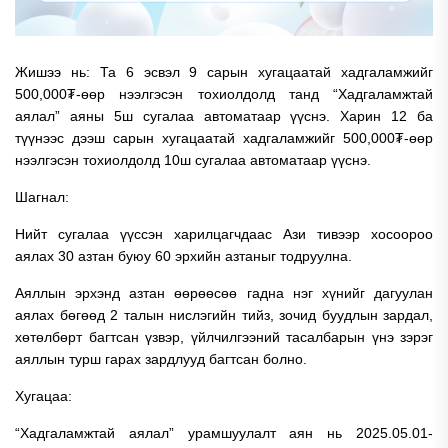
Жишээ нь: Та 6 эсвэл 9 сарын хугацаатай хадгаламжийг
500,000₮-өөр нээлгэсэн тохиолдолд танд “Хадгаламжтай
аялал” аяны 5ш сугалаа автоматаар үүснэ. Харин 12 ба
түүнээс дээш сарын хугацаатай хадгаламжийг 500,000₮-өөр
нээлгэсэн тохиолдолд 10ш сугалаа автоматаар үүснэ.
Шагнал:
Нийт сугалаа үүссэн харилцагчдаас Ази тивээр хосоороо
аялах 30 азтан буюу 60 эрхийн азтаныг тодруулна.
Аяллын эрхэнд азтан өөрөөсөө гадна нэг хүнийг дагуулан
аялах бөгөөд 2 талын нислэгийн тийз, зочид буудлын зардал,
хөтөлбөрт багтсан үзвэр, үйлчилгээний тасалбарын үнэ зэрэг
аяллын турш гарах зардлууд багтсан болно.
Хугацаа:
“Хадгаламжтай аялал” урамшуулалт аян нь 2025.05.01-