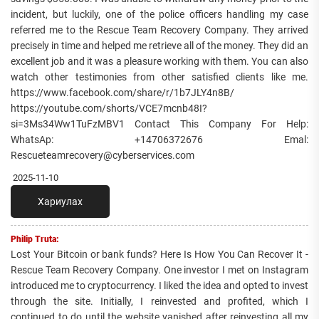
incident, but luckily, one of the police officers handling my case
referred me to the Rescue Team Recovery Company. They arrived
precisely in time and helped me retrieve all of the money. They did an
excellent job and it was a pleasure working with them. You can also
watch other testimonies from other satisfied clients like me.
https://www.facebook.com/share/r/1b7JLY4n8B/
https://youtube.com/shorts/VCE7mcnb48I?
si=3Ms34Ww1TuFzMBV1 Contact This Company For Help:
WhatsAp: +14706372676 Emal:
Rescueteamrecovery@cyberservices.com
2025-11-10
Хариулах
Philip Truta:
Lost Your Bitcoin or bank funds? Here Is How You Can Recover It -
Rescue Team Recovery Company. One investor I met on Instagram
introduced me to cryptocurrency. I liked the idea and opted to invest
through the site. Initially, I reinvested and profited, which I
continued to do until the website vanished after reinvesting all my