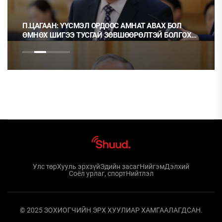
П.ЦАГААН: ҮҮСМЭЛ ОРДООС АМНАТ АВАХ БОЛ
ӨМНӨХ ШИГЭЭ ТУСГАЙ ЗӨВШӨӨРӨЛТЭЙ БОЛГОХ
ХЭРЭГТЭЙ
Улс төр
Хууль эрхзүй
Эдийн засаг
Нийгэм
Дэлхий
Соёл урлаг, спорт
Нийтлэл
© 2025 ЗОХИОГЧИЙН ЭРХ ХУУЛИАР ХАМГААЛАГДСАН.