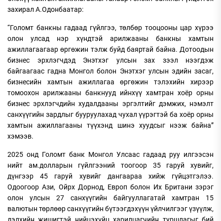
захирал А.Одонбаатар:
“Голомт банкны гадаад гүйлгээ, төлбөр тооцооны цар хүрээ
олон улсад нэр хүндтэй арилжааны банкны хамтын
ажиллагаагаар өргөжин тэлж буйд баяртай байна. Дотоодын
бизнес эрхлэгчдэд Энэтхэг улсын зах зээл нээгдэж
байгаагаас гадна Монгол болон Энэтхэг улсын эдийн засаг,
бизнесийн хамтын ажиллагаа өргөжин тэлэхийн хирээр
томоохон арилжааны банкнууд ийнхүү хамтран хоёр орны
бизнес эрхлэгчдийн худалдааны эргэлтийг дэмжих, нэмэлт
санхүүгийн зардлыг бууруулахад чухал үүрэгтэй ба хоёр орны
хамтын ажиллагааны түүхэнд шинэ хуудсыг нээж байна”
хэмээв.
2025 онд Голомт банк Монгол Улсаас гадаад руу илгээсэн
нийт ам.долларын гүйлгээний тоогоор 35 гаруй хувийг,
дүнгээр 45 гаруй хувийг дангаараа хийж гүйцэтгэлээ.
Одоогоор Ази, Ойрх Дорнод, Европ болон Их Британи зэрэг
олон улсын 27 санхүүгийн байгууллагатай хамтран 15
валютын төрлөөр санхүүгийн бүтээгдэхүүн үйлчилгээг үзүүлж,
дэлхийн жишигтэй нийцэхүйц харилцагчийн туршлагыг бий