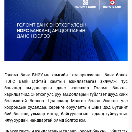
Голомт банк БНЭУ-ын хамгийн том арилжааны банк болох
HDFC Bank Ltd-тай хамтын ажиллагаагаа эхлүүлж, тус
банканд ам.долларын данс нээснээр Голомт банкны
харилцагчид Энэтхэг улс руу ам.долларын гүйлгээг шууд хийх
боломжтой боллоо. Цаашлаад Монгол болон Энэтхэг улс
хоорондын худалдаа, хөрөнгө оруулалтын шинэ дэд бүтцийг
бий болгож, улмаар иргэд, байгууллагын гадаад гуйвуулгыг
илүү хурдан, найдвартай, хямд болгох юм.
Энэхүү хамтын ажиллагааны талаар Голомт банкны Гүйцэтгэх