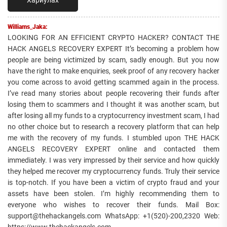
Williams_Jaka:
LOOKING FOR AN EFFICIENT CRYPTO HACKER? CONTACT THE
HACK ANGELS RECOVERY EXPERT It’s becoming a problem how
people are being victimized by scam, sadly enough. But you now
have the right to make enquiries, seek proof of any recovery hacker
you come across to avoid getting scammed again in the process.
I’ve read many stories about people recovering their funds after
losing them to scammers and I thought it was another scam, but
after losing all my funds to a cryptocurrency investment scam, I had
no other choice but to research a recovery platform that can help
me with the recovery of my funds. I stumbled upon THE HACK
ANGELS RECOVERY EXPERT online and contacted them
immediately. I was very impressed by their service and how quickly
they helped me recover my cryptocurrency funds. Truly their service
is top-notch. If you have been a victim of crypto fraud and your
assets have been stolen. I’m highly recommending them to
everyone who wishes to recover their funds. Mail Box:
support@thehackangels.com WhatsApp: +1(520)-200,2320 Web:
https://www.thehackangels.com