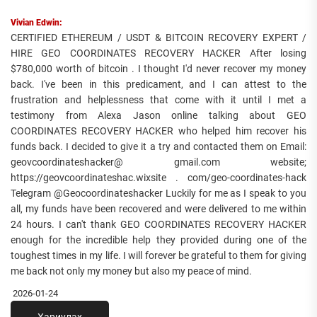
Vivian Edwin:
CERTIFIED ETHEREUM / USDT & BITCOIN RECOVERY EXPERT /
HIRE GEO COORDINATES RECOVERY HACKER After losing
$780,000 worth of bitcoin . I thought I'd never recover my money
back. I've been in this predicament, and I can attest to the
frustration and helplessness that come with it until I met a
testimony from Alexa Jason online talking about GEO
COORDINATES RECOVERY HACKER who helped him recover his
funds back. I decided to give it a try and contacted them on Email:
geovcoordinateshacker@ gmail.com website;
https://geovcoordinateshac.wixsite . com/geo-coordinates-hack
Telegram @Geocoordinateshacker Luckily for me as I speak to you
all, my funds have been recovered and were delivered to me within
24 hours. I can't thank GEO COORDINATES RECOVERY HACKER
enough for the incredible help they provided during one of the
toughest times in my life. I will forever be grateful to them for giving
me back not only my money but also my peace of mind.
2026-01-24
Хариулах