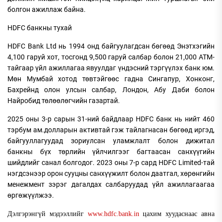
болгон ажиллаж байна.
HDFC банкны тухай
HDFC Bank Ltd нь 1994 онд байгуулагдсан бөгөөд Энэтхэгийн
4,100 гаруй хот, тосгонд 9,500 гаруй салбар болон 21,000 АТМ-
тайгаар үйл ажиллагаа явуулдаг үндэсний тэргүүлэх банк юм.
Мөн Мумбай хотод төвтэйгөөс гадна Сингапур, Хонконг,
Бахрейнд олон улсын салбар, Лондон, Абу Даби болон
Найробид төлөөлөгчийн газартай.
2025 оны 3-р сарын 31-ний байдлаар HDFC банк нь нийт 460
тэрбум ам.долларын активтай гэж тайлагнасан бөгөөд иргэд,
байгууллагуудад зориулсан уламжлалт болон дижитал
банкны бүх төрлийн үйлчилгээг багтаасан санхүүгийн
шийдлийг санал болгодог. 2023 оны 7-р сард HDFC Limited-тай
нэгдсэнээр орон сууцны санхүүжилт болон даатгал, хөрөнгийн
менежмент зэрэг дагалдах салбаруудад үйл ажиллагаагаа
өргөжүүлжээ.
Дэлгэрэнгүй мэдээллийг
www.hdfc.bank.in
цахим хуудаснаас авна