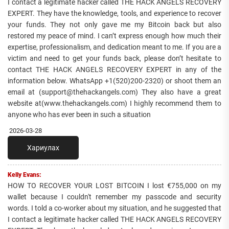
I contact a legitimate hacker called THE HACK ANGELS RECOVERY
EXPERT. They have the knowledge, tools, and experience to recover
your funds. They not only gave me my Bitcoin back but also
restored my peace of mind. I can’t express enough how much their
expertise, professionalism, and dedication meant to me. If you are a
victim and need to get your funds back, please don’t hesitate to
contact THE HACK ANGELS RECOVERY EXPERT in any of the
information below. WhatsApp +1(520)200-2320) or shoot them an
email at (support@thehackangels.com) They also have a great
website at(www.thehackangels.com) I highly recommend them to
anyone who has ever been in such a situation
2026-03-28
Хариулах
Kelly Evans:
HOW TO RECOVER YOUR LOST BITCOIN I lost €755,000 on my
wallet because I couldn't remember my passcode and security
words. I told a co-worker about my situation, and he suggested that
I contact a legitimate hacker called THE HACK ANGELS RECOVERY