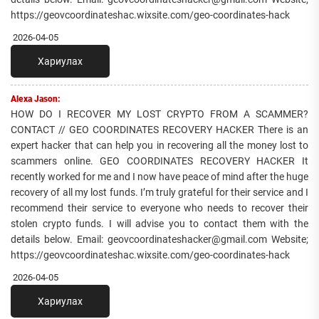
https://geovcoordinateshac.wixsite.com/geo-coordinates-hack
2026-04-05
Хариулах
Alexa Jason:
HOW DO I RECOVER MY LOST CRYPTO FROM A SCAMMER?
CONTACT // GEO COORDINATES RECOVERY HACKER There is an
expert hacker that can help you in recovering all the money lost to
scammers online. GEO COORDINATES RECOVERY HACKER It
recently worked for me and I now have peace of mind after the huge
recovery of all my lost funds. I’m truly grateful for their service and I
recommend their service to everyone who needs to recover their
stolen crypto funds. I will advise you to contact them with the
details below. Email: geovcoordinateshacker@gmail.com Website;
https://geovcoordinateshac.wixsite.com/geo-coordinates-hack
2026-04-05
Хариулах