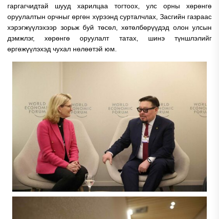
гаргагчидтай шууд харилцаа тогтоох, улс орны хөрөнгө
оруулалтын орчныг өргөн хүрээнд сурталчлах, Засгийн газраас
хэрэгжүүлэхээр зорьж буй төсөл, хөтөлбөрүүдэд олон улсын
дэмжлэг, хөрөнгө оруулалт татах, шинэ түншлэлийг
өргөжүүлэхэд чухал нөлөөтэй юм.