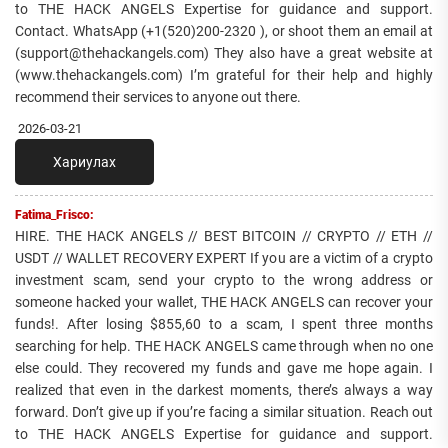
to THE HACK ANGELS Expertise for guidance and support.
Contact. WhatsApp (+1(520)200-2320 ), or shoot them an email at
(support@thehackangels.com) They also have a great website at
(www.thehackangels.com) I’m grateful for their help and highly
recommend their services to anyone out there.
2026-03-21
Хариулах
Fatima_Frisco:
HIRE. THE HACK ANGELS // BEST BITCOIN // CRYPTO // ETH //
USDT // WALLET RECOVERY EXPERT If you are a victim of a crypto
investment scam, send your crypto to the wrong address or
someone hacked your wallet, THE HACK ANGELS can recover your
funds!. After losing $855,60 to a scam, I spent three months
searching for help. THE HACK ANGELS came through when no one
else could. They recovered my funds and gave me hope again. I
realized that even in the darkest moments, there’s always a way
forward. Don’t give up if you’re facing a similar situation. Reach out
to THE HACK ANGELS Expertise for guidance and support.