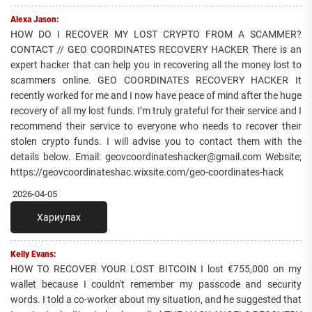
Alexa Jason:
HOW DO I RECOVER MY LOST CRYPTO FROM A SCAMMER?
CONTACT // GEO COORDINATES RECOVERY HACKER There is an
expert hacker that can help you in recovering all the money lost to
scammers online. GEO COORDINATES RECOVERY HACKER It
recently worked for me and I now have peace of mind after the huge
recovery of all my lost funds. I’m truly grateful for their service and I
recommend their service to everyone who needs to recover their
stolen crypto funds. I will advise you to contact them with the
details below. Email: geovcoordinateshacker@gmail.com Website;
https://geovcoordinateshac.wixsite.com/geo-coordinates-hack
2026-04-05
Хариулах
Kelly Evans:
HOW TO RECOVER YOUR LOST BITCOIN I lost €755,000 on my
wallet because I couldn't remember my passcode and security
words. I told a co-worker about my situation, and he suggested that