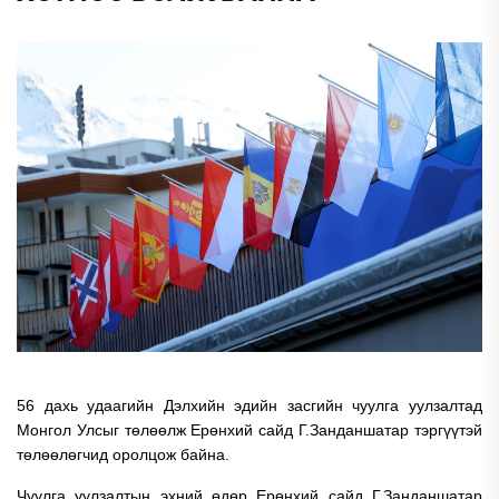
56 дахь удаагийн Дэлхийн эдийн засгийн чуулга уулзалтад
Монгол Улсыг төлөөлж Ерөнхий сайд Г.Занданшатар тэргүүтэй
төлөөлөгчид оролцож байна.
Чуулга уулзалтын эхний өдөр Ерөнхий сайд Г.Занданшатар