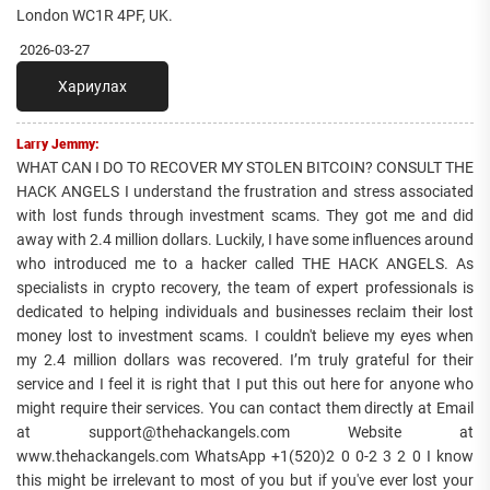
London WC1R 4PF, UK.
2026-03-27
Хариулах
Larry Jemmy:
WHAT CAN I DO TO RECOVER MY STOLEN BITCOIN? CONSULT THE
HACK ANGELS I understand the frustration and stress associated
with lost funds through investment scams. They got me and did
away with 2.4 million dollars. Luckily, I have some influences around
who introduced me to a hacker called THE HACK ANGELS. As
specialists in crypto recovery, the team of expert professionals is
dedicated to helping individuals and businesses reclaim their lost
money lost to investment scams. I couldn't believe my eyes when
my 2.4 million dollars was recovered. I’m truly grateful for their
service and I feel it is right that I put this out here for anyone who
might require their services. You can contact them directly at Email
at support@thehackangels.com Website at
www.thehackangels.com WhatsApp +1(520)2 0 0-2 3 2 0 I know
this might be irrelevant to most of you but if you've ever lost your