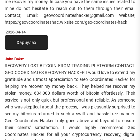
me recover my money. In case you have the same issues related to
mine do not hesitate to reach out to them through their email
Contact; Email: geovcoordinateshacker@gmail.com Website;
https://geovcoordinateshac.wixsite.com/geo-coordinates-hack
2026-04-14
Хариулах
John Bake:
RECOVERY LOST BITCOIN FROM TRADING PLATFORM CONTACT:
GEO COORDINATES RECOVERY HACKER I would love to extend my
gratitude and utmost appreciation to Geo Coordinates Hacker for
helping me recover my money back. They helped me recover my
stolen money, 634,000 dollars worth of bitcoin effortlessly. Their
service is not only quick but professional and reliable. As someone
who was skeptical about the process, I was pleasantly surprised to
see my bitcoins returned in such a swift and hassle-free manner.
Geo Coordinates Hacker truly goes above and beyond to ensure
their clients' satisfaction. I would highly recommend Geo
Coordinates Hacker for all your cryptocurrency recovery, digital