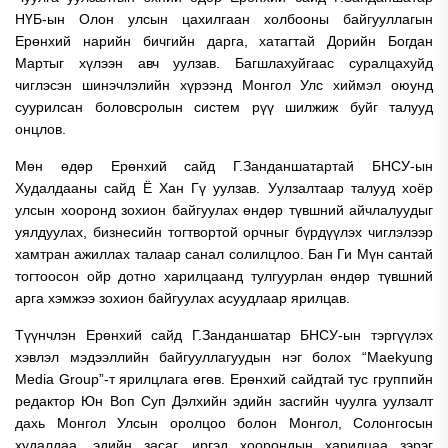
НҮБ-ын Олон улсын цахилгаан холбооны байгууллагын
Ерөнхий нарийн бичгийн дарга, хатагтай Дорийн Богдан
Мартыг хүлээн авч уулзав. Багшлахуйгаас суралцахуйд
чиглэсэн шинэчлэлийн хүрээнд Монгол Улс хиймэл оюунд
суурилсан боловсролын систем рүү шилжиж буйг талууд
онцлов.
Мөн өдөр Ерөнхий сайд Г.Занданшатартай БНСУ-ын
Худалдааны сайд Ё Хан Гү уулзав. Уулзалтаар талууд хоёр
улсын хооронд зохион байгуулах өндөр түвшний айчлалуудыг
уялдуулах, бизнесийн тогтвортой орчныг бүрдүүлэх чиглэлээр
хамтран ажиллах талаар санал солилцлоо. Бан Ги Мүн сантай
тогтоосон ойр дотно харилцаанд тулгуурлан өндөр түвшний
арга хэмжээ зохион байгуулах асуудлаар ярилцав.
Түүнчлэн Ерөнхий сайд Г.Занданшатар БНСУ-ын тэргүүлэх
хэвлэл мэдээллийн байгууллагуудын нэг болох “Maekyung
Media Group”-т ярилцлага өгөв. Ерөнхий сайдтай тус группийн
редактор Юн Воп Суп Дэлхийн эдийн засгийн чуулга уулзалт
дахь Монгол Улсын оролцоо болон Монгол, Солонгосын
худалдаа, эдийн засаг, иргэд хоорондын харилцаа зэрэг