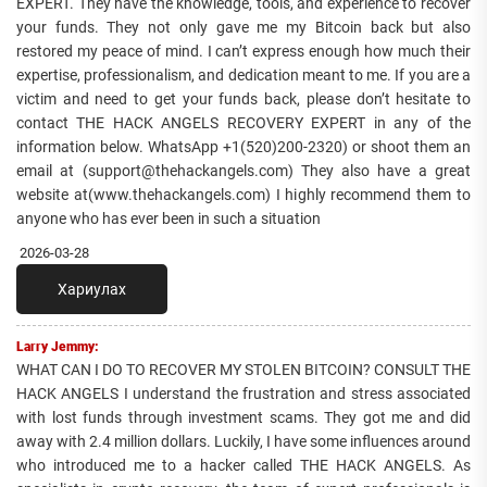
EXPERT. They have the knowledge, tools, and experience to recover
your funds. They not only gave me my Bitcoin back but also
restored my peace of mind. I can’t express enough how much their
expertise, professionalism, and dedication meant to me. If you are a
victim and need to get your funds back, please don’t hesitate to
contact THE HACK ANGELS RECOVERY EXPERT in any of the
information below. WhatsApp +1(520)200-2320) or shoot them an
email at (support@thehackangels.com) They also have a great
website at(www.thehackangels.com) I highly recommend them to
anyone who has ever been in such a situation
2026-03-28
Хариулах
Larry Jemmy:
WHAT CAN I DO TO RECOVER MY STOLEN BITCOIN? CONSULT THE
HACK ANGELS I understand the frustration and stress associated
with lost funds through investment scams. They got me and did
away with 2.4 million dollars. Luckily, I have some influences around
who introduced me to a hacker called THE HACK ANGELS. As