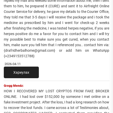
replied my mail and Needed some Information about me, then I sent
them to him, he prepared it (CURE) and sent it to Airfreight Online
Courier Service for delivery, he gave my details to the Courier Office,
they told me that 3-5 days I will receive the package and i took the
medicine as prescribed by him and I went for check-up 2 weeks
after finishing the medicine, I was tested herpes negative, if you are
herpes positive do me a favor for you to contact him and I will try
my possible best to make sure you get cured, when you contact
him, make sure you tell him that I referenced you.. contact him via:
{drafridherbalhome@gmail.com} or add him on WhatsApp
{+2349153512788}
2026-04-11
Хариулах
Gregg Mendz:
HOW I RECOVERED MY LOST CRYPTOS FROM FAKE BROKER
ONLINE. I had lost over $152,000 by someone I met online on a
fake investment project. After the loss, I had a long research on how
to recover the lost funds. I came across a lot of Testimonies about,