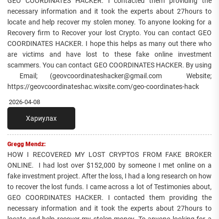
GEO COORDINATES HACKER. I contacted them providing the
necessary information and it took the experts about 27hours to
locate and help recover my stolen money. To anyone looking for a
Recovery firm to Recover your lost Crypto. You can contact GEO
COORDINATES HACKER. I hope this helps as many out there who
are victims and have lost to these fake online investment
scammers. You can contact GEO COORDINATES HACKER. By using
Email; (geovcoordinateshacker@gmail.com Website;
https://geovcoordinateshac.wixsite.com/geo-coordinates-hack
2026-04-08
Хариулах
Gregg Mendz:
HOW I RECOVERED MY LOST CRYPTOS FROM FAKE BROKER
ONLINE. I had lost over $152,000 by someone I met online on a
fake investment project. After the loss, I had a long research on how
to recover the lost funds. I came across a lot of Testimonies about,
GEO COORDINATES HACKER. I contacted them providing the
necessary information and it took the experts about 27hours to
locate and help recover my stolen money. To anyone looking for a