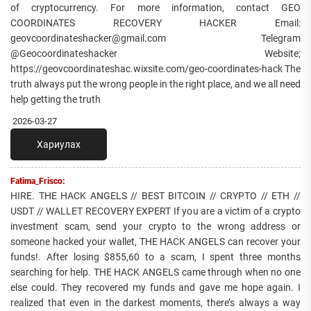
of cryptocurrency. For more information, contact GEO
COORDINATES RECOVERY HACKER Email:
geovcoordinateshacker@gmail.com Telegram
@Geocoordinateshacker Website;
https://geovcoordinateshac.wixsite.com/geo-coordinates-hack The
truth always put the wrong people in the right place, and we all need
help getting the truth
2026-03-27
Хариулах
Fatima_Frisco:
HIRE. THE HACK ANGELS // BEST BITCOIN // CRYPTO // ETH //
USDT // WALLET RECOVERY EXPERT If you are a victim of a crypto
investment scam, send your crypto to the wrong address or
someone hacked your wallet, THE HACK ANGELS can recover your
funds!. After losing $855,60 to a scam, I spent three months
searching for help. THE HACK ANGELS came through when no one
else could. They recovered my funds and gave me hope again. I
realized that even in the darkest moments, there’s always a way