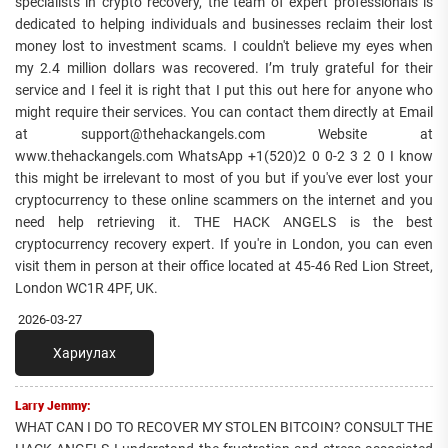
specialists in crypto recovery, the team of expert professionals is
dedicated to helping individuals and businesses reclaim their lost
money lost to investment scams. I couldn't believe my eyes when
my 2.4 million dollars was recovered. I’m truly grateful for their
service and I feel it is right that I put this out here for anyone who
might require their services. You can contact them directly at Email
at support@thehackangels.com Website at
www.thehackangels.com WhatsApp +1(520)2 0 0-2 3 2 0 I know
this might be irrelevant to most of you but if you've ever lost your
cryptocurrency to these online scammers on the internet and you
need help retrieving it. THE HACK ANGELS is the best
cryptocurrency recovery expert. If you're in London, you can even
visit them in person at their office located at 45-46 Red Lion Street,
London WC1R 4PF, UK.
2026-03-27
Хариулах
Larry Jemmy:
WHAT CAN I DO TO RECOVER MY STOLEN BITCOIN? CONSULT THE