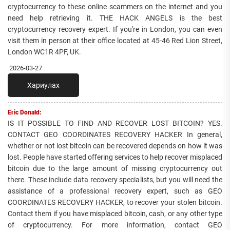
cryptocurrency to these online scammers on the internet and you
need help retrieving it. THE HACK ANGELS is the best
cryptocurrency recovery expert. If you're in London, you can even
visit them in person at their office located at 45-46 Red Lion Street,
London WC1R 4PF, UK.
2026-03-27
Хариулах
Eric Donald:
IS IT POSSIBLE TO FIND AND RECOVER LOST BITCOIN? YES.
CONTACT GEO COORDINATES RECOVERY HACKER In general,
whether or not lost bitcoin can be recovered depends on how it was
lost. People have started offering services to help recover misplaced
bitcoin due to the large amount of missing cryptocurrency out
there. These include data recovery specialists, but you will need the
assistance of a professional recovery expert, such as GEO
COORDINATES RECOVERY HACKER, to recover your stolen bitcoin.
Contact them if you have misplaced bitcoin, cash, or any other type
of cryptocurrency. For more information, contact GEO