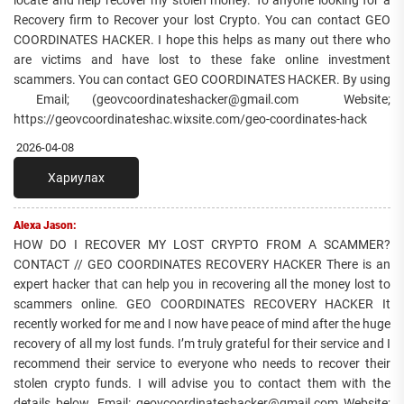
Recovery firm to Recover your lost Crypto. You can contact GEO
COORDINATES HACKER. I hope this helps as many out there who
are victims and have lost to these fake online investment
scammers. You can contact GEO COORDINATES HACKER. By using
Email; (geovcoordinateshacker@gmail.com Website;
https://geovcoordinateshac.wixsite.com/geo-coordinates-hack
2026-04-08
Хариулах
Alexa Jason:
HOW DO I RECOVER MY LOST CRYPTO FROM A SCAMMER?
CONTACT // GEO COORDINATES RECOVERY HACKER There is an
expert hacker that can help you in recovering all the money lost to
scammers online. GEO COORDINATES RECOVERY HACKER It
recently worked for me and I now have peace of mind after the huge
recovery of all my lost funds. I’m truly grateful for their service and I
recommend their service to everyone who needs to recover their
stolen crypto funds. I will advise you to contact them with the
details below. Email: geovcoordinateshacker@gmail.com Website;