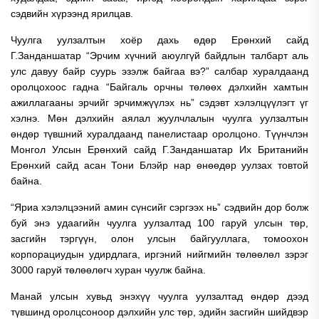
сэдвийн хүрээнд ярилцав.
Чуулга уулзалтын хоёр дахь өдөр Ерөнхий сайд
Г.Занданшатар “Эрчим хүчний аюулгүй байдлын талбарт аль
улс давуу байр суурь эзэлж байгаа вэ?” салбар хуралдаанд
оролцохоос гадна “Байгаль орчны төлөөх дэлхийн хамтын
ажиллагааны эрчийг эрчимжүүлэх нь” сэдэвт хэлэлцүүлэгт үг
хэлнэ. Мөн дэлхийн аялал жуулчлалын чуулга уулзалтын
өндөр түвшний хуралдаанд панелистаар оролцоно. Түүнчлэн
Монгол Улсын Ерөнхий сайд Г.Занданшатар Их Британийн
Ерөнхий сайд асан Тони Блэйр нар өнөөдөр уулзах товтой
байна.
“Яриа хэлэлцээний амин сүнсийг сэргээх нь” сэдвийн дор болж
буй энэ удаагийн чуулга уулзалтад 100 гаруй улсын төр,
засгийн тэргүүн, олон улсын байгууллага, томоохон
корпорациудын удирдлага, иргэний нийгмийн төлөөлөл зэрэг
3000 гаруй төлөөлөгч хуран чуулж байна.
Манай улсын хувьд энэхүү чуулга уулзалтад өндөр дээд
түвшинд оролцсоноор дэлхийн улс төр, эдийн засгийн шийдвэр