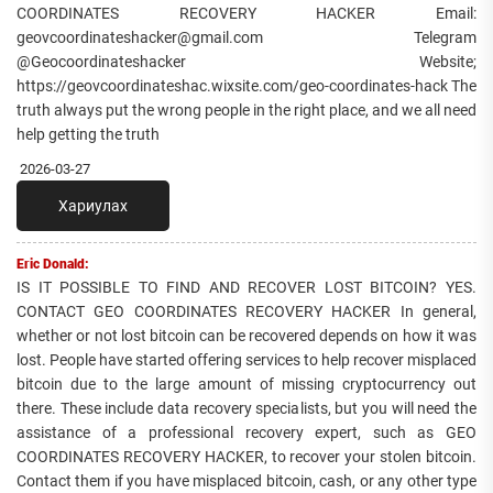
COORDINATES RECOVERY HACKER Email:
geovcoordinateshacker@gmail.com Telegram
@Geocoordinateshacker Website;
https://geovcoordinateshac.wixsite.com/geo-coordinates-hack The
truth always put the wrong people in the right place, and we all need
help getting the truth
2026-03-27
Хариулах
Eric Donald:
IS IT POSSIBLE TO FIND AND RECOVER LOST BITCOIN? YES.
CONTACT GEO COORDINATES RECOVERY HACKER In general,
whether or not lost bitcoin can be recovered depends on how it was
lost. People have started offering services to help recover misplaced
bitcoin due to the large amount of missing cryptocurrency out
there. These include data recovery specialists, but you will need the
assistance of a professional recovery expert, such as GEO
COORDINATES RECOVERY HACKER, to recover your stolen bitcoin.
Contact them if you have misplaced bitcoin, cash, or any other type