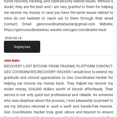
funds recovery, hacking, and cybersecurity-related issues. Without a
doubt, they are the best and I am very grateful to them for helping
me recover my money. In case you have the same issues related to
mine do not hesitate to reach out to them through their email
Contact; Email: geovcoordinateshacker@gmail.com Website;
https://geovcoordinateshac.wixsite.com/geo-coordinates-hack
2026-04-14
Хариулах
John Bake:
RECOVERY LOST BITCOIN FROM TRADING PLATFORM CONTACT:
GEO COORDINATES RECOVERY HACKER I would love to extend my
gratitude and utmost appreciation to Geo Coordinates Hacker for
helping me recover my money back. They helped me recover my
stolen money, 634,000 dollars worth of bitcoin effortlessly. Their
service is not only quick but professional and reliable. As someone
who was skeptical about the process, I was pleasantly surprised to
see my bitcoins returned in such a swift and hassle-free manner.
Geo Coordinates Hacker truly goes above and beyond to ensure