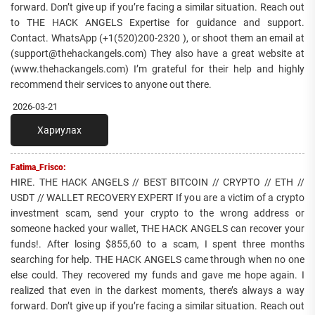
forward. Don’t give up if you’re facing a similar situation. Reach out
to THE HACK ANGELS Expertise for guidance and support.
Contact. WhatsApp (+1(520)200-2320 ), or shoot them an email at
(support@thehackangels.com) They also have a great website at
(www.thehackangels.com) I’m grateful for their help and highly
recommend their services to anyone out there.
2026-03-21
Хариулах
Fatima_Frisco:
HIRE. THE HACK ANGELS // BEST BITCOIN // CRYPTO // ETH //
USDT // WALLET RECOVERY EXPERT If you are a victim of a crypto
investment scam, send your crypto to the wrong address or
someone hacked your wallet, THE HACK ANGELS can recover your
funds!. After losing $855,60 to a scam, I spent three months
searching for help. THE HACK ANGELS came through when no one
else could. They recovered my funds and gave me hope again. I
realized that even in the darkest moments, there’s always a way
forward. Don’t give up if you’re facing a similar situation. Reach out