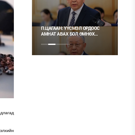
 ТҮЛШ
П.ЦАГААН: ҮҮСМЭЛ ОРДООС
Ц.М
АМНАТ АВАХ БОЛ ӨМНӨХ
ХЭР
ШИГЭЭ ТУСГАЙ
НЬ 
ЗӨВШӨӨРӨЛТЭЙ БОЛГОХ
ХЭРЭГТЭЙ
длагад
дэлхийн