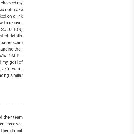
 I checked my
does not make
ed on a link
w to recover
HT SOLUTION)
ated details,
 broader scam
tanding their
 What'sAPP -
d my goal of
ove forward.
acing similar
d their team
en I received
t them Email;