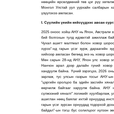
нөөцийн өрсөлдөөний төв цэг рүү хөтөлж
Монгол Улстай уул уурхайн салбарын ха
үзүүлэхээ амласан.
I. Сүүлийн үеийн кейсүүдээс авсан сур
2025 оноос хойш АНУ нь Япон, Австрали з
бий болгохын тулд идэвхтэй ажиллаж бай
Чухал ашигт малтмал болон ховор шороо
хүрээ"-нд гарын үсэг зурж, дараагийн з
хийхээр амласан бөгөөд энэ нь ховор шор
Мөн сарын 28-нд АНУ, Япон улс ховор эл
Нанчон арал дээр далайн гүний ховор 
хандуулж байна. Үүний зэрэгцээ, 2026 он
зарлаж, тус улсын газрын тосыг АНУ-ын
"цэргийн оролцоо ба эдийн засгийн хяна
өөрчилж байгааг харуулж байна. АНУ 
сүлжээний хяналт" логикийг хуулбарлаж, 
ашиглан нөөц баялаг ихтэй орнуудад инст
гарын үсэг зурсан орнуудад тодорхой дох
байдал"-ын тэгш бус солилцоог хүлээн зө