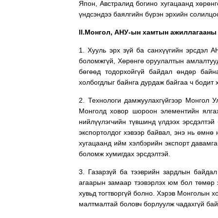
Япон, Австралид богино хугацаанд хөрөнг
үндсэндээ баялгийн бүрэн эрхийн солилцо
II.Монгол, АНУ-ын хамтын ажиллагааны
1. Хууль эрх зүй ба санхүүгийн эрсдэл А
боломжгүй, Хөрөнгө оруулалтын амлалтууд
бөгөөд тодорхойгүй байдал өндөр байн
холбогдлыг байнга дурдаж байгаа ч бодит 
2. Технологи дамжуулахгүйгээр Монгол У
Монголд ховор шороон элементийн ялгах
нийлүүлэгчийн түвшинд үлдээх эрсдэлтэй 
экспортолдог хэвээр байвал, энэ нь өмнө 
хугацаанд ийм хэлбэрийн экспорт давамг
боломж хумигдах эрсдэлтэй.
3. Газарзүй ба тээврийн зардлын байда
агаарын замаар тээвэрлэх юм бол төмөр 
хувьд тогтворгүй болно. Хэрэв Монголын 
малтмалтай боловч борлуулж чадахгүй ба