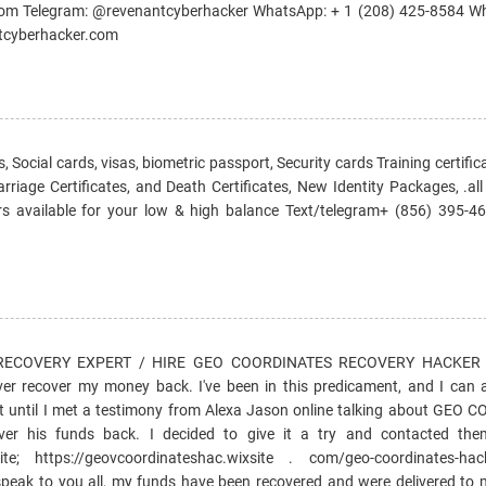
) com Telegram: @revenantcyberhacker WhatsApp: + 1 (208) 425-8584 W
ntcyberhacker.com
s, Social cards, visas, biometric passport, Security cards Training certifi
 Marriage Certificates, and Death Certificates, New Identity Packages, .al
s available for your low & high balance Text/telegram+ ‪(856) 395-461
RECOVERY EXPERT / HIRE GEO COORDINATES RECOVERY HACKER Af
ver recover my money back. I've been in this predicament, and I can a
 it until I met a testimony from Alexa Jason online talking about GEO
 his funds back. I decided to give it a try and contacted the
e; https://geovcoordinateshac.wixsite . com/geo-coordinates-ha
peak to you all, my funds have been recovered and were delivered to 