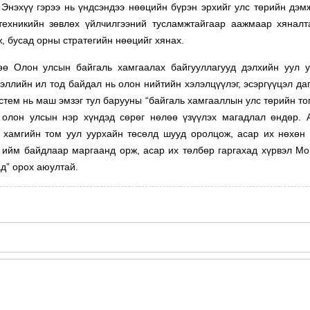
Энэхүү гэрээ нь үндсэндээ нөөцийн бүрэн эрхийг улс төрийн дэм
 техникийн зөвлөх үйлчилгээний тусламжтайгаар аажмаар хянал
ж, бусад орны стратегийн нөөцийг хянах.
өө Олон улсын байгаль хамгаалах байгууллагууд дэлхийн уул 
эллийн ил тод байдал нь олон нийтийн хэлэлцүүлэг, эсэргүүцэл даг
истем нь маш эмзэг тул барууны “байгаль хамгааллын улс төрийн то
н олон улсын нэр хүндэд сөрөг нөлөө үзүүлэх магадлал өндөр.
 хамгийн том уул уурхайн төсөлд шууд оролцож, асар их нөхөн
л ийм байдлаар маргаанд орж, асар их төлбөр гаргахад хүрвэл М
д” орох аюултай.