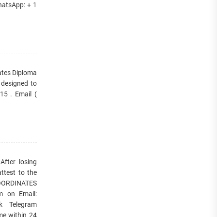
hatsApp: + 1
cates Diploma
l designed to
5‬ . Email (
ter losing
ttest to the
 COORDINATES
m on Email:
ck Telegram
me within 24