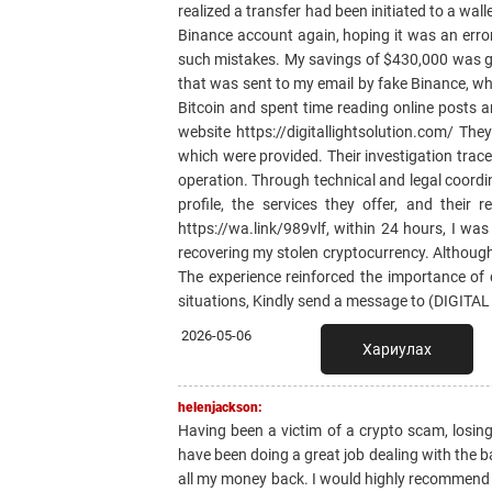
realized a transfer had been initiated to a wa
Binance account again, hoping it was an error
such mistakes. My savings of $430,000 was go
that was sent to my email by fake Binance, w
Bitcoin and spent time reading online posts 
website https://digitallightsolution.com/ The
which were provided. Their investigation trac
operation. Through technical and legal coordi
profile, the services they offer, and their
https://wa.link/989vlf, within 24 hours, I w
recovering my stolen cryptocurrency. Althoug
The experience reinforced the importance of du
situations, Kindly send a message to (DIGIT
2026-05-06
Хариулах
helenjackson:
Having been a victim of a crypto scam, los
have been doing a great job dealing with the b
all my money back. I would highly recommend t