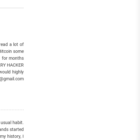
ad a lot of
 Bitcoin some
d for months
VERY HACKER
would highly
er@gmail.com
usual habit.
hands started
y history, I