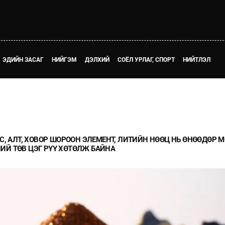
ЭДИЙН ЗАСАГ
НИЙГЭМ
ДЭЛХИЙ
СОЁЛ УРЛАГ, СПОРТ
НИЙТЛЭЛ
С, АЛТ, ХОВОР ШОРООН ЭЛЕМЕНТ, ЛИТИЙН НӨӨЦ НЬ ӨНӨӨДӨР 
Й ТӨВ ЦЭГ РҮҮ ХӨТӨЛЖ БАЙНА