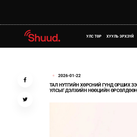
УЛС ТӨР
ХУУЛЬ ЭРХЗҮЙ
2026-01-22
ТАЛ НУТГИЙН ХӨРСНИЙ ГҮНД ОРШИХ ЗЭ
УЛСЫГ ДЭЛХИЙН НӨӨЦИЙН ӨРСӨЛДӨӨНИ