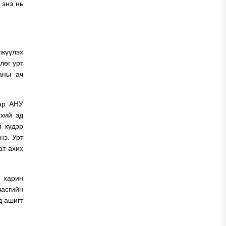
 энэ нь
гжүүлэх
лөг урт
аны ач
аар АНУ
үхий эд
й хүдэр
нэ. Урт
ат ахих
, харин
засгийн
д ашигт