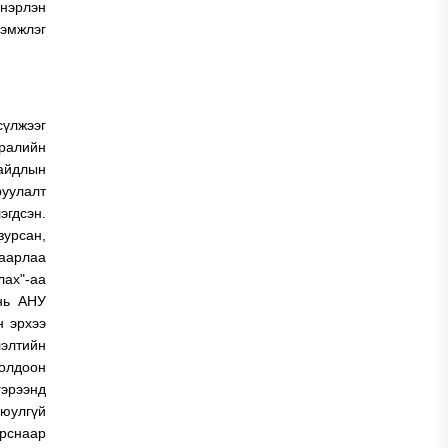
 нэрлэн
дэмжлэг
сүлжээг
тралийн
айдлын
руулалт
эгдсэн.
зурсан,
аарлаа
лах"-аа
 нь АНУ
н эрхээ
элтийн
цолдоон
гэрээнд
аюулгүй
урснаар