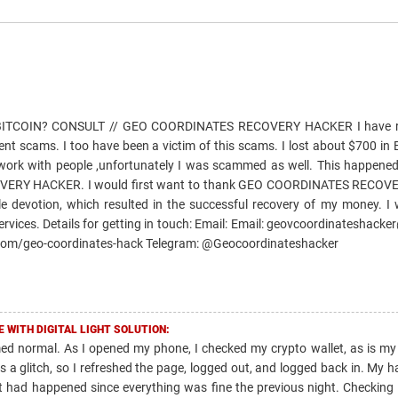
TCOIN? CONSULT // GEO COORDINATES RECOVERY HACKER I have re
nt scams. I too have been a victim of this scams. I lost about $700 in
work with people ,unfortunately I was scammed as well. This happene
OVERY HACKER. I would first want to thank GEO COORDINATES RECO
e devotion, which resulted in the successful recovery of my money. I 
vices. Details for getting in touch: Email: Email: geovcoordinateshack
e.com/geo-coordinates-hack Telegram: @Geocoordinateshacker
 WITH DIGITAL LIGHT SOLUTION:
ed normal. As I opened my phone, I checked my crypto wallet, as is my 
as a glitch, so I refreshed the page, logged out, and logged back in. My 
had happened since everything was fine the previous night. Checking m