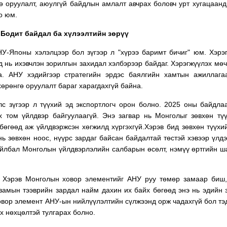
ө оруулалт, аюулгүй байдлын амлалт авчрах боловч урт хугацаанд
о юм.
 Бодит байдал ба хүлээлтийн зөрүү
НУ-Японы хэлэлцээр бол зүгээр л "хүрээ баримт бичиг" юм. Хэрэ
 нь ихэвчлэн зорилгын захидал хэлбэрээр байдаг. Хэрэгжүүлэх мөч
а. АНУ хэдийгээр стратегийн эрдэс баялгийн хамтын ажиллага
хөрөнгө оруулалт бараг харагдахгүй байна.
лс зүгээр л түүхий эд экспортлогч орон болно. 2025 оны байдл
 том үйлдвэр байгуулаагүй. Энэ загвар нь Монголыг зөвхөн тү
бөгөөд аж үйлдвэржсэн хөгжилд хүргэхгүй.Хэрэв бид зөвхөн түүхи
нь зөвхөн ноос, нүүрс зардаг байсан байдалтай төстэй хэвээр үлдэ
айлбал Монголын үйлдвэрлэлийн салбарын өсөлт, нэмүү өртгийн ш
л Хэрэв Монголын ховор элементийг АНУ руу төмөр замаар биш
замын тээврийн зардал найм дахин их байх бөгөөд энэ нь эдийн 
ховор элемент АНУ-ын нийлүүлэлтийн сүлжээнд орж чадахгүй бол тэ
йх
нөхцөлтэй тулгарах болно.