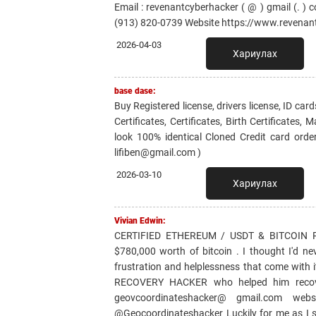
Email : revenantcyberhacker ( @ ) gmail (. 
(913) 820-0739 Website https://www.revena
2026-04-03
Хариулах
base dase:
Buy Registered license, drivers license, ID card
Certificates, Certificates, Birth Certificates,
look 100% identical Cloned Credit card order
lifiben@gmail.com )
2026-03-10
Хариулах
Vivian Edwin:
CERTIFIED ETHEREUM / USDT & BITCOIN 
$780,000 worth of bitcoin . I thought I'd ne
frustration and helplessness that come with
RECOVERY HACKER who helped him recover
geovcoordinateshacker@ gmail.com websit
@Geocoordinateshacker Luckily for me as I s