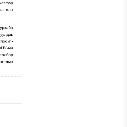
жлэгээр
таа олж
уурхайн
уулдаг.
глоом”-
 АНУ-ын
 төлбөр
онголын