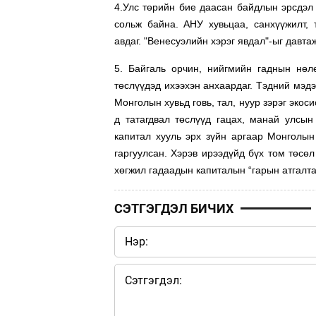
4.Улс төрийн бие даасан байдлын эрсдэл 
сольж байна. АНУ хувьцаа, санхүүжилт,
авдаг. "Венесуэлийн хэрэг явдал"-ыг давта
5. Байгаль орчин, нийгмийн гаднын нөл
төслүүдэд ихээхэн анхаардаг. Тэдний мэдэ
Монголын хувьд говь, тал, нуур зэрэг экос
д татагдвал төслүүд гацах, манай улсы
капитал хууль эрх зүйн аргаар Монголын
гаргуулсан. Хэрэв ирээдүйд бүх том төсө
хөгжил гадаадын капиталын “гарын атгалта
СЭТГЭГДЭЛ БИЧИХ