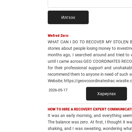
Илгээх
Wefred Zero:
WHAT CAN I DO TO RECOVER MY STOLEN BI
stories about people losing money to investme
months ago, I searched around and tried to 
until I came across GEO COORDINATES REC
for their professional support and unshakabl
recommend them to anyone in need of such ser
Website; https://geovcoordinateshac.wixsit
2026-05-17
Хариулах
HOW TO HIRE A RECOVERY EXPERT COMMUNICATE
It was an early morning, and everything seem
The balance was zero. At first, I thought it w
shaking, and I was sweating, wondering what 