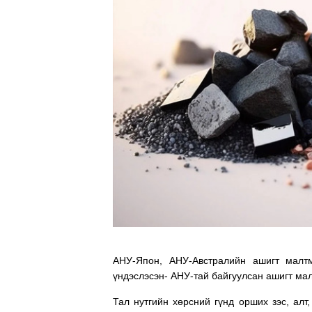
АНУ-Япон, АНУ-Австралийн ашигт малт
үндэслэсэн- АНУ-тай байгуулсан ашигт ма
Тал нутгийн хөрсний гүнд орших зэс, ал