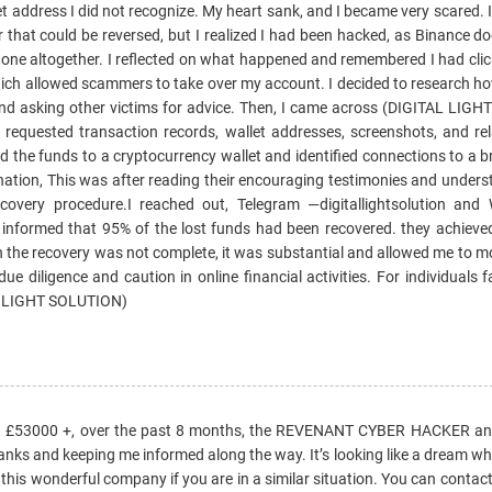
llet address I did not recognize. My heart sank, and I became very scared.
 that could be reversed, but I realized I had been hacked, as Binance 
ne altogether. I reflected on what happened and remembered I had click
hich allowed scammers to take over my account. I decided to research ho
and asking other victims for advice. Then, I came across (DIGITAL LIG
y requested transaction records, wallet addresses, screenshots, and rel
ed the funds to a cryptocurrency wallet and identified connections to a
nation, This was after reading their encouraging testimonies and unders
 recovery procedure.I reached out, Telegram —digitallightsolution and
as informed that 95% of the lost funds had been recovered. they achieve
h the recovery was not complete, it was substantial and allowed me to m
e diligence and caution in online financial activities. For individuals f
AL LIGHT SOLUTION)
ing £53000 +, over the past 8 months, the REVENANT CYBER HACKER an
anks and keeping me informed along the way. It’s looking like a dream wh
his wonderful company if you are in a similar situation. You can contac