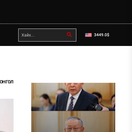
3449.0
$
МОНГОЛ