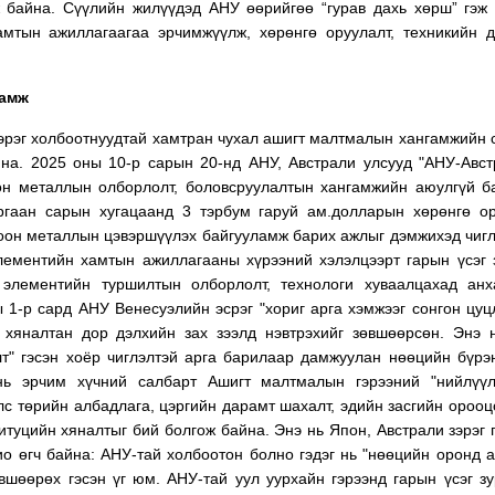
 байна. Сүүлийн жилүүдэд АНУ өөрийгөө “гурав дахь хөрш” гэж
мтын ажиллагаагаа эрчимжүүлж, хөрөнгө оруулалт, техникийн 
гамж
эрэг холбоотнуудтай хамтран чухал ашигт малтмалын хангамжийн 
на. 2025 оны 10-р сарын 20-нд АНУ, Австрали улсууд "АНУ-Авс
н металлын олборлолт, боловсруулалтын хангамжийн аюулгүй б
ургаан сарын хугацаанд 3 тэрбум гаруй ам.долларын хөрөнгө о
оон металлын цэвэршүүлэх байгууламж барих ажлыг дэмжихэд чигл
ементийн хамтын ажиллагааны хүрээний хэлэлцээрт гарын үсэг 
элементийн туршилтын олборлолт, технологи хуваалцахад анх
ы 1-р сард АНУ Венесуэлийн эсрэг "хориг арга хэмжээг сонгон цуц
 хяналтан дор дэлхийн зах зээлд нэвтрэхийг зөвшөөрсөн. Энэ
лт" гэсэн хоёр чиглэлтэй арга барилаар дамжуулан нөөцийн бүрэ
нь эрчим хүчний салбарт Ашигт малтмалын гэрээний "нийлүүл
улс төрийн албадлага, цэргийн дарамт шахалт, эдийн засгийн ороо
итуцийн хяналтыг бий болгож байна. Энэ нь Япон, Австрали зэрэг 
ио өгч байна: АНУ-тай холбоотон болно гэдэг нь "нөөцийн оронд 
вшөөрөх гэсэн үг юм. АНУ-тай уул уурхайн гэрээнд гарын үсэг з