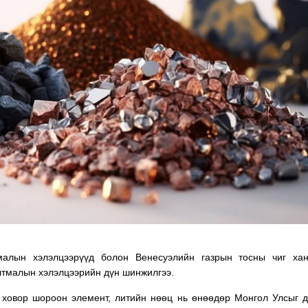
ТӨЛӨӨЛӨГЧИЙН ГАЗАРТ
НИЙСЛЭЛД ШАХМАЛ
ОРЛОГО ШИЛЖҮҮЛСЭН БОЛ 20
БОРЛУУЛАХ 435 ЦЭГ
ХУВИАР ТАТВАР СУУТГАНА
АЖИЛЛАНА
малын хэлэлцээрүүд болон Венесуэлийн газрын тосны чиг хан
лтмалын хэлэлцээрийн дүн шинжилгээ.
т, ховор шороон элемент, литийн нөөц нь өнөөдөр Монгол Улсыг 