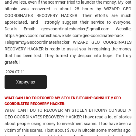
and wallets, even if the scammer tried to launder the money. My lost
bitcoin was recovered in about 28 hours by WIZARD GEO
COORDINATES RECOVERY HACKER. Their efforts are much
appreciated, and I strongly suggest their service to everyone.
Details Email: geovcoordinateshacker@gmail.com Website;
https://geovcoordinateshac.wixsite.com/geo-coordinates-hack
Telegram:@Geocoordinateshacker WIZARD GEO COORDINATES
RECOVERY HACKER is ready to assist you in regaining the money
that has been lost. They turned my despair into hope. I'm truly
grateful.
2026-07-11
Хариулах
WHAT CAN I DO TO RECOVER MY STOLEN BITCOIN? CONSULT // GEO
COORDINATES RECOVERY HACKER:
WHAT CAN I DO TO RECOVER MY STOLEN BITCOIN? CONSULT //
GEO COORDINATES RECOVERY HACKER I have read a lot of stories
about people losing money to investment scams. I too have been a
victim of this scams. I lost about $700 in Bitcoin some months ago,