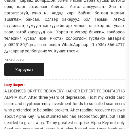
байхыг хараад цочирдсон. Агент явсны дараа буцаж дотогш
орж, карт ажиллаж байгааг баталгаажуулсан. Энэ нь
эргэлзээгүй, учир нь надад карт байгаа бөгөөд картыг
ашиглаж байсан. Эдгээр хакерууд бол Герман, АНУ-д
суурилсан, хүмүүст санхүүгийн эрх чөлөөг олгоход нь туслах
зорилготой хакерууд юм!! Хэрэв та үүгээр баяжиж, төлбөрөө
төлөхийг хүсвэл ноён Риктэй холбогдож тусламж аваарай:
jm0525180@gmail.com эсвэл WhatsApp-аар +1 (936) 366-4717
дугаараар холбогдоно уу. Хүндэтгэсэн.
2026-06-19
Хариулах
Lucy Harper:
A LICENSED CRYPTO RECOVERY HACKER EXPERT TO CONTACT IS
ALPHA KEY. After three years of depression, I lost my credit card
score and cryptocurrency investment funds to so-called scammers
who pretended to be online brokers. After reading recovery reviews
about Alpha Key, I was stunned and had second thoughts, but I still
decided to give it a try. To my greatest surprise, Alpha Key not only