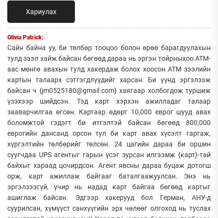
Хариулах
Olivia Patrick:
Сайн байна уу, би төлбөр тооцоо болон өрөө барагдуулахын
тулд зээл хайж байсан бөгөөд дараа нь эргэн тойрныхоо АТМ-
аас мөнгө авахын тулд хакердаж болох хоосон АТМ зээлийн
картын талаарх сэтгэгдлүүдийг харсан. Би үүнд эргэлзэж
байсан ч {jm0525180@gmail.com} хаягаар холбогдож туршиж
үзэхээр шийдсэн. Тэд карт хэрхэн ажилладаг талаар
зааварчилгаа өгсөн. Картаар өдөрт 10,000 еврог шууд авах
боломжтой гэдэгт би итгэлтэй байсан бөгөөд 800,000
еврогийн дансанд орсон тул би карт авах хүсэлт гаргаж,
хүргэлтийн төлбөрийг төлсөн. 24 цагийн дараа би оршин
суугчдаа UPS агентыг гарын үсэг зурсан илгээмж {карт}-тай
байхыг хараад цочирдсон. Агент явсны дараа буцаж дотогш
орж, карт ажиллаж байгааг баталгаажуулсан. Энэ нь
эргэлзээгүй, учир нь надад карт байгаа бөгөөд картыг
ашиглаж байсан. Эдгээр хакерууд бол Герман, АНУ-д
суурилсан, хүмүүст санхүүгийн эрх чөлөөг олгоход нь туслах