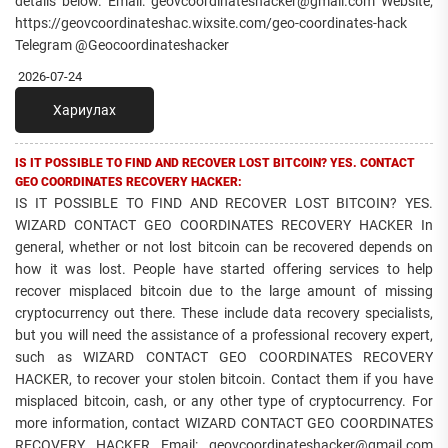
details below. Email: geovcoordinateshacker@gmail.com Website;
https://geovcoordinateshac.wixsite.com/geo-coordinates-hack
Telegram @Geocoordinateshacker
2026-07-24
Хариулах
IS IT POSSIBLE TO FIND AND RECOVER LOST BITCOIN? YES. CONTACT
GEO COORDINATES RECOVERY HACKER:
IS IT POSSIBLE TO FIND AND RECOVER LOST BITCOIN? YES.
WIZARD CONTACT GEO COORDINATES RECOVERY HACKER In
general, whether or not lost bitcoin can be recovered depends on
how it was lost. People have started offering services to help
recover misplaced bitcoin due to the large amount of missing
cryptocurrency out there. These include data recovery specialists,
but you will need the assistance of a professional recovery expert,
such as WIZARD CONTACT GEO COORDINATES RECOVERY
HACKER, to recover your stolen bitcoin. Contact them if you have
misplaced bitcoin, cash, or any other type of cryptocurrency. For
more information, contact WIZARD CONTACT GEO COORDINATES
RECOVERY HACKER Email: geovcoordinateshacker@gmail.com