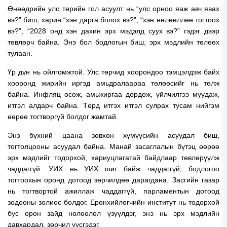
Өнөөдрийн улс төрийн гол асуулт нь “улс орноо яаж авч явах
вэ?” биш, харин “хэн дарга болох вэ?”, “хэн нөлөөллөө тогтоох
вэ?”, “2028 онд хэн дахин эрх мэдэлд суух вэ?” гэдэг дээр
төвлөрч байна. Энэ бол бодлогын биш, эрх мэдлийн төлөөх
тулаан.
Үр дүн нь ойлгомжтой. Улс төрчид хоорондоо тэмцэлдэж байх
хооронд жирийн иргэд амьдралаараа төлөөсийг нь төлж
байна. Инфляц өсөж, амьжиргаа дордож, үйлчилгээ муудаж,
итгэл алдарч байна. Төрд итгэх итгэл сулрах тусам нийгэм
өөрөө тогтворгүй болдог жамтай.
Энэ бүхний цаана зөвхөн хүмүүсийн асуудал биш,
тогтолцооны асуудал байна. Манай засаглалын бүтэц өөрөө
эрх мэдлийг тодорхой, хариуцлагатай байдлаар төвлөрүүлж
чаддаггүй. УИХ нь УИХ шиг байж чаддаггүй, бодлогоо
тогтоохын оронд дотоод зөрчилдөө дарагдана. Засгийн газар
нь тогтвортой ажиллаж чаддаггүй, парламентын дотоод
зодооны золиос болдог. Ерөнхийлөгчийн институт нь тодорхой
бус орон зайд нөлөөлөл үзүүлдэг, энэ нь эрх мэдлийн
давхардал, зөрчил үүсгэдэг.