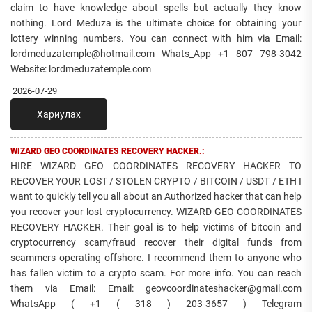
claim to have knowledge about spells but actually they know
nothing. Lord Meduza is the ultimate choice for obtaining your
lottery winning numbers. You can connect with him via Email:
lordmeduzatemple@hotmail.com Whats_App +1 807 798-3042
Website: lordmeduzatemple.com
2026-07-29
Хариулах
WIZARD GEO COORDINATES RECOVERY HACKER.:
HIRE WIZARD GEO COORDINATES RECOVERY HACKER TO
RECOVER YOUR LOST / STOLEN CRYPTO / BITCOIN / USDT / ETH I
want to quickly tell you all about an Authorized hacker that can help
you recover your lost cryptocurrency. WIZARD GEO COORDINATES
RECOVERY HACKER. Their goal is to help victims of bitcoin and
cryptocurrency scam/fraud recover their digital funds from
scammers operating offshore. I recommend them to anyone who
has fallen victim to a crypto scam. For more info. You can reach
them via Email: Email: geovcoordinateshacker@gmail.com
WhatsApp ( +1 ( 318 ) 203-3657 ) Telegram