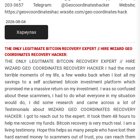
203-3657 Telegram: @Geocoordinateshacker Website;
https://geovcoordinateshac.wixsite.com/geo-coordinates-hack
2026-08-04
Хариулах
THE ONLY LEGITIMATE BITCOIN RECOVERY EXPERT // HIRE WIZARD GEO
COORDINATES RECOVERY HACKER:
THE ONLY LEGITIMATE BITCOIN RECOVERY EXPERT // HIRE
WIZARD GEO COORDINATES RECOVERY HACKER I had the most
terrible moments of my life, a few weeks back when I lost all my
savings to a self acclaimed bitcoin investment platform which
promised me a massive return on my investment. I was so confused
about these scammers, I had to do what everyone in my situation
would do, I did some research and came across a lot of
Testimonials about WIZARD GEO COORDINATES RECOVERY
HACKER. I got to reach out to the expert. It took them 48 hours to
help me recover my funds. Bitcoin recovery is very much real. I am a
living testimony. Hope this helps as many people who have lost their
hard earned money to scammers out of trust, you can reach them