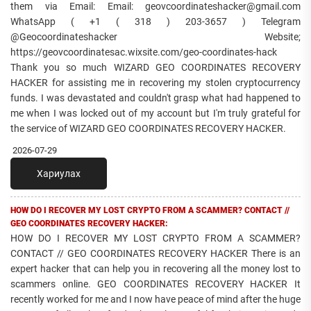
them via Email: Email: geovcoordinateshacker@gmail.com
WhatsApp ( +1 ( 318 ) 203-3657 ) Telegram
@Geocoordinateshacker Website;
https://geovcoordinatesac.wixsite.com/geo-coordinates-hack
Thank you so much WIZARD GEO COORDINATES RECOVERY
HACKER for assisting me in recovering my stolen cryptocurrency
funds. I was devastated and couldn't grasp what had happened to
me when I was locked out of my account but I'm truly grateful for
the service of WIZARD GEO COORDINATES RECOVERY HACKER.
2026-07-29
Хариулах
HOW DO I RECOVER MY LOST CRYPTO FROM A SCAMMER? CONTACT //
GEO COORDINATES RECOVERY HACKER:
HOW DO I RECOVER MY LOST CRYPTO FROM A SCAMMER?
CONTACT // GEO COORDINATES RECOVERY HACKER There is an
expert hacker that can help you in recovering all the money lost to
scammers online. GEO COORDINATES RECOVERY HACKER It
recently worked for me and I now have peace of mind after the huge