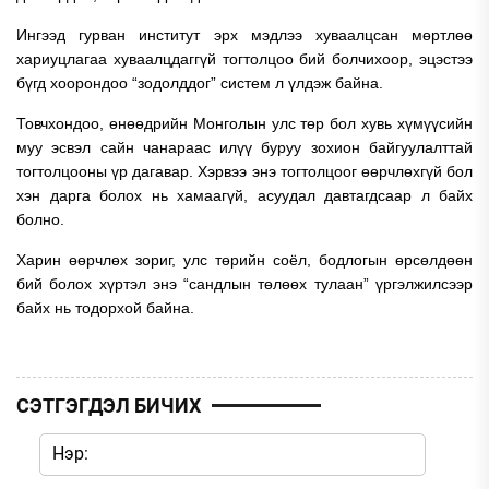
Ингээд гурван институт эрх мэдлээ хуваалцсан мөртлөө
хариуцлагаа хуваалцдаггүй тогтолцоо бий болчихоор, эцэстээ
бүгд хоорондоо “зодолддог” систем л үлдэж байна.
Товчхондоо, өнөөдрийн Монголын улс төр бол хувь хүмүүсийн
муу эсвэл сайн чанараас илүү буруу зохион байгуулалттай
тогтолцооны үр дагавар. Хэрвээ энэ тогтолцоог өөрчлөхгүй бол
хэн дарга болох нь хамаагүй, асуудал давтагдсаар л байх
болно.
Харин өөрчлөх зориг, улс төрийн соёл, бодлогын өрсөлдөөн
бий болох хүртэл энэ “сандлын төлөөх тулаан” үргэлжилсээр
байх нь тодорхой байна.
СЭТГЭГДЭЛ БИЧИХ