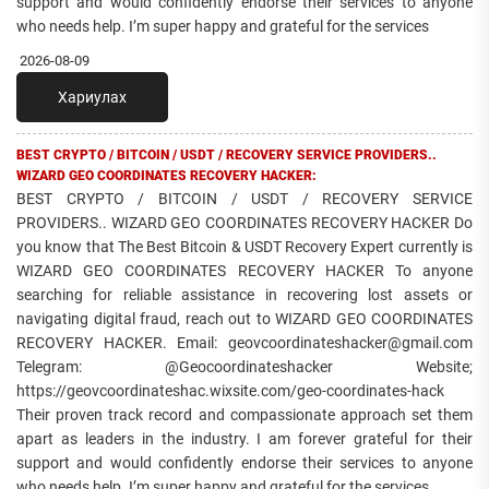
support and would confidently endorse their services to anyone
who needs help. I’m super happy and grateful for the services
2026-08-09
Хариулах
BEST CRYPTO / BITCOIN / USDT / RECOVERY SERVICE PROVIDERS..
WIZARD GEO COORDINATES RECOVERY HACKER:
BEST CRYPTO / BITCOIN / USDT / RECOVERY SERVICE
PROVIDERS.. WIZARD GEO COORDINATES RECOVERY HACKER Do
you know that The Best Bitcoin & USDT Recovery Expert currently is
WIZARD GEO COORDINATES RECOVERY HACKER To anyone
searching for reliable assistance in recovering lost assets or
navigating digital fraud, reach out to WIZARD GEO COORDINATES
RECOVERY HACKER. Email: geovcoordinateshacker@gmail.com
Telegram: @Geocoordinateshacker Website;
https://geovcoordinateshac.wixsite.com/geo-coordinates-hack
Their proven track record and compassionate approach set them
apart as leaders in the industry. I am forever grateful for their
support and would confidently endorse their services to anyone
who needs help. I’m super happy and grateful for the services