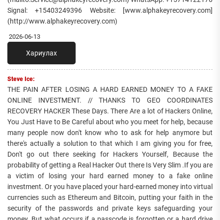
Signal: +15403249396 Website: [www.alphakeyrecovery.com]
(http://www.alphakeyrecovery.com)
2026-06-13
Хариулах
Steve Ice:
THE PAIN AFTER LOSING A HARD EARNED MONEY TO A FAKE
ONLINE INVESTMENT. // THANKS TO GEO COORDINATES
RECOVERY HACKER These Days. There Are a lot of Hackers Online,
You Just Have to Be Careful about who you meet for help, because
many people now don't know who to ask for help anymore but
there's actually a solution to that which I am giving you for free,
Don't go out there seeking for Hackers Yourself, Because the
probability of getting a Real Hacker Out there Is Very Slim .If you are
a victim of losing your hard earned money to a fake online
investment. Or you have placed your hard-earned money into virtual
currencies such as Ethereum and Bitcoin, putting your faith in the
security of the passwords and private keys safeguarding your
money. But what occurs if a passcode is forgotten or a hard drive