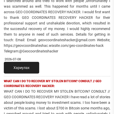
I searched around and tried to work with people ,unfortunately I
was scammed as well. This happened for months until I came
across GEO COORDINATES RECOVERY HACKER. I would first want
to thank GEO COORDINATES RECOVERY HACKER for their
professional support and unshakable devotion, which resulted in
the successful recovery of my money. I would highly recommend
them to anyone in need of such services. Details for getting in
touch: Email: Email: geovcoordinateshacker@gmail.com Website;
https://geovcoordinateshac.wixsite.com/geo-coordinates-hack
Telegram:@Geocoordinateshacker
2026-07-08
Хариулах
WHAT CAN I DO TO RECOVER MY STOLEN BITCOIN? CONSULT // GEO
COORDINATES RECOVERY HACKER:
WHAT CAN I DO TO RECOVER MY STOLEN BITCOIN? CONSULT //
GEO COORDINATES RECOVERY HACKER I have read a lot of stories
about people losing money to investment scams. I too have been a
victim of this scams. I lost about $700 in Bitcoin some months ago,
I searched around and tried to work with people ,unfortunately I