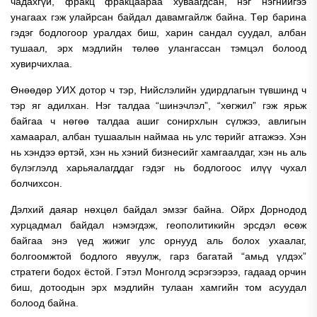
чадахгүй, фракц фракцаараа хуваагдсан, нэг нэгнийгээ
унагаах гэж улайрсан байдал давамгайлж байна. Төр барина
гэдэг бодлогоор уралдах биш, харин сандал суудал, албан
тушаал, эрх мэдлийн төлөө улангассан тэмцэл болоод
хувирчихлаа.
Өнөөдөр УИХ дотор ч тэр, Нийслэлийн удирдлагын түвшинд ч
тэр яг адилхан. Нэг талдаа “шинэчлэл”, “хөгжил” гэж ярьж
байгаа ч нөгөө талдаа ашиг сонирхлын сүлжээ, авлигын
хамаарал, албан тушаалын наймаа нь улс төрийг атгажээ. Хэн
нь хэндээ өртэй, хэн нь хэний бизнесийг хамгаалдаг, хэн нь аль
бүлэглэлд харьяалагддаг гэдэг нь бодлогоос илүү чухал
болчихсон.
Дэлхий даяар нөхцөл байдал эмзэг байна. Ойрх Дорнодод
хурцадмал байдал нэмэгдэж, геополитикийн эрсдэл өсөж
байгаа энэ үед жижиг улс орнууд аль болох ухаалаг,
болгоомжтой бодлого явуулж, гарз багатай “амьд үлдэх”
стратеги бодох ёстой. Гэтэл Монголд эсрэгээрээ, гадаад орчин
биш, дотоодын эрх мэдлийн тулаан хамгийн том асуудал
болоод байна.