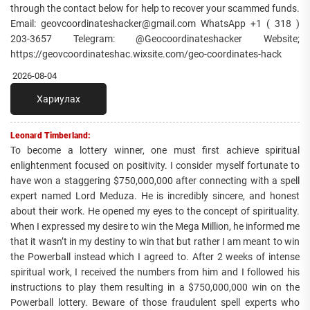
through the contact below for help to recover your scammed funds.
Email: geovcoordinateshacker@gmail.com WhatsApp +1 ( 318 )
203-3657 Telegram: @Geocoordinateshacker Website;
https://geovcoordinateshac.wixsite.com/geo-coordinates-hack
2026-08-04
Хариулах
Leonard Timberland:
To become a lottery winner, one must first achieve spiritual
enlightenment focused on positivity. I consider myself fortunate to
have won a staggering $750,000,000 after connecting with a spell
expert named Lord Meduza. He is incredibly sincere, and honest
about their work. He opened my eyes to the concept of spirituality.
When I expressed my desire to win the Mega Million, he informed me
that it wasn’t in my destiny to win that but rather I am meant to win
the Powerball instead which I agreed to. After 2 weeks of intense
spiritual work, I received the numbers from him and I followed his
instructions to play them resulting in a $750,000,000 win on the
Powerball lottery. Beware of those fraudulent spell experts who