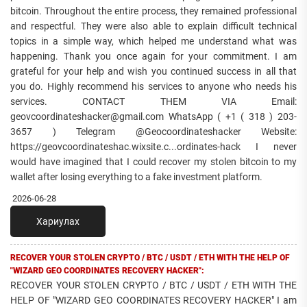
bitcoin. Throughout the entire process, they remained professional
and respectful. They were also able to explain difficult technical
topics in a simple way, which helped me understand what was
happening. Thank you once again for your commitment. I am
grateful for your help and wish you continued success in all that
you do. Highly recommend his services to anyone who needs his
services. CONTACT THEM VIA Email:
geovcoordinateshacker@gmail.com WhatsApp ( +1 ( 318 ) 203-
3657 ) Telegram @Geocoordinateshacker Website:
https://geovcoordinateshac.wixsite.c...ordinates-hack I never
would have imagined that I could recover my stolen bitcoin to my
wallet after losing everything to a fake investment platform.
2026-06-28
Хариулах
RECOVER YOUR STOLEN CRYPTO / BTC / USDT / ETH WITH THE HELP OF
"WIZARD GEO COORDINATES RECOVERY HACKER":
RECOVER YOUR STOLEN CRYPTO / BTC / USDT / ETH WITH THE
HELP OF "WIZARD GEO COORDINATES RECOVERY HACKER" I am