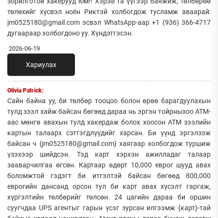
зорилготой хакерууд юм!! Хэрэв та үүгээр баяжиж, төлбөрөө
төлөхийг хүсвэл ноён Риктэй холбогдож тусламж аваарай:
jm0525180@gmail.com эсвэл WhatsApp-аар +1 (936) 366-4717
дугаараар холбогдоно уу. Хүндэтгэсэн.
2026-06-19
Хариулах
Olivia Patrick:
Сайн байна уу, би төлбөр тооцоо болон өрөө барагдуулахын
тулд зээл хайж байсан бөгөөд дараа нь эргэн тойрныхоо АТМ-
аас мөнгө авахын тулд хакердаж болох хоосон АТМ зээлийн
картын талаарх сэтгэгдлүүдийг харсан. Би үүнд эргэлзэж
байсан ч {jm0525180@gmail.com} хаягаар холбогдож туршиж
үзэхээр шийдсэн. Тэд карт хэрхэн ажилладаг талаар
зааварчилгаа өгсөн. Картаар өдөрт 10,000 еврог шууд авах
боломжтой гэдэгт би итгэлтэй байсан бөгөөд 800,000
еврогийн дансанд орсон тул би карт авах хүсэлт гаргаж,
хүргэлтийн төлбөрийг төлсөн. 24 цагийн дараа би оршин
суугчдаа UPS агентыг гарын үсэг зурсан илгээмж {карт}-тай