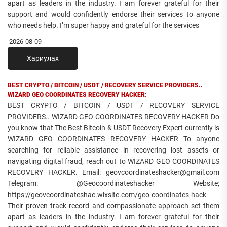
apart as leaders in the industry. I am forever grateful for their
support and would confidently endorse their services to anyone
who needs help. I’m super happy and grateful for the services
2026-08-09
Хариулах
BEST CRYPTO / BITCOIN / USDT / RECOVERY SERVICE PROVIDERS..
WIZARD GEO COORDINATES RECOVERY HACKER:
BEST CRYPTO / BITCOIN / USDT / RECOVERY SERVICE
PROVIDERS.. WIZARD GEO COORDINATES RECOVERY HACKER Do
you know that The Best Bitcoin & USDT Recovery Expert currently is
WIZARD GEO COORDINATES RECOVERY HACKER To anyone
searching for reliable assistance in recovering lost assets or
navigating digital fraud, reach out to WIZARD GEO COORDINATES
RECOVERY HACKER. Email: geovcoordinateshacker@gmail.com
Telegram: @Geocoordinateshacker Website;
https://geovcoordinateshac.wixsite.com/geo-coordinates-hack
Their proven track record and compassionate approach set them
apart as leaders in the industry. I am forever grateful for their