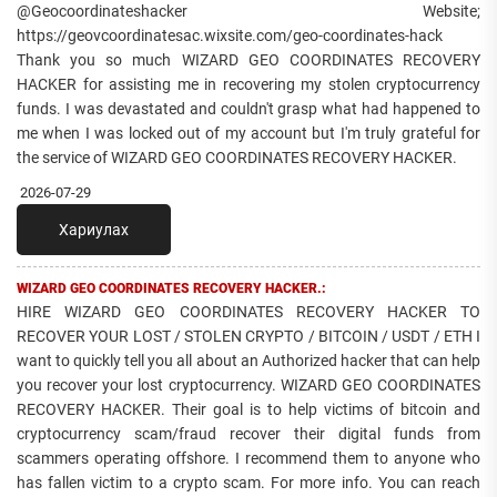
@Geocoordinateshacker Website;
https://geovcoordinatesac.wixsite.com/geo-coordinates-hack
Thank you so much WIZARD GEO COORDINATES RECOVERY
HACKER for assisting me in recovering my stolen cryptocurrency
funds. I was devastated and couldn't grasp what had happened to
me when I was locked out of my account but I'm truly grateful for
the service of WIZARD GEO COORDINATES RECOVERY HACKER.
2026-07-29
Хариулах
WIZARD GEO COORDINATES RECOVERY HACKER.:
HIRE WIZARD GEO COORDINATES RECOVERY HACKER TO
RECOVER YOUR LOST / STOLEN CRYPTO / BITCOIN / USDT / ETH I
want to quickly tell you all about an Authorized hacker that can help
you recover your lost cryptocurrency. WIZARD GEO COORDINATES
RECOVERY HACKER. Their goal is to help victims of bitcoin and
cryptocurrency scam/fraud recover their digital funds from
scammers operating offshore. I recommend them to anyone who
has fallen victim to a crypto scam. For more info. You can reach