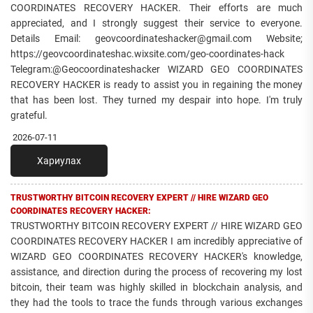
COORDINATES RECOVERY HACKER. Their efforts are much
appreciated, and I strongly suggest their service to everyone.
Details Email: geovcoordinateshacker@gmail.com Website;
https://geovcoordinateshac.wixsite.com/geo-coordinates-hack
Telegram:@Geocoordinateshacker WIZARD GEO COORDINATES
RECOVERY HACKER is ready to assist you in regaining the money
that has been lost. They turned my despair into hope. I'm truly
grateful.
2026-07-11
Хариулах
TRUSTWORTHY BITCOIN RECOVERY EXPERT // HIRE WIZARD GEO
COORDINATES RECOVERY HACKER:
TRUSTWORTHY BITCOIN RECOVERY EXPERT // HIRE WIZARD GEO
COORDINATES RECOVERY HACKER I am incredibly appreciative of
WIZARD GEO COORDINATES RECOVERY HACKER's knowledge,
assistance, and direction during the process of recovering my lost
bitcoin, their team was highly skilled in blockchain analysis, and
they had the tools to trace the funds through various exchanges