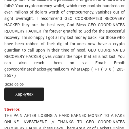
fails? Your cryptocurrency wallet, which may contain hundreds or
even millions of dollars worth of cryptocurrency, vanishes out of
sight overnight. I recommend GEO COORDINATES RECOVERY
HACKER they are the best ever, God Bless GEO COORDINATES
RECOVERY HACKER I’m forever grateful to God for the successful
recovery. I’m so happy I got all my lost money back. For those who
have been robbed of their digital fortunes now have a crypto
guardian to call upon in their time of need. GEO COORDINATES
RECOVERY HACKER gives victims the hope that all is not lost. You
can also reach them on via Email: Email:
geovcoordinateshacker@gmail.com WhatsApp ( +1 ( 318 ) 203-
3657 )
2026-06-09
Хариулах
Steve Ice:
THE PAIN AFTER LOSING A HARD EARNED MONEY TO A FAKE
ONLINE INVESTMENT. // THANKS TO GEO COORDINATES
RECOVERY HACKER These Days. There Are a lot of Hackers Online,