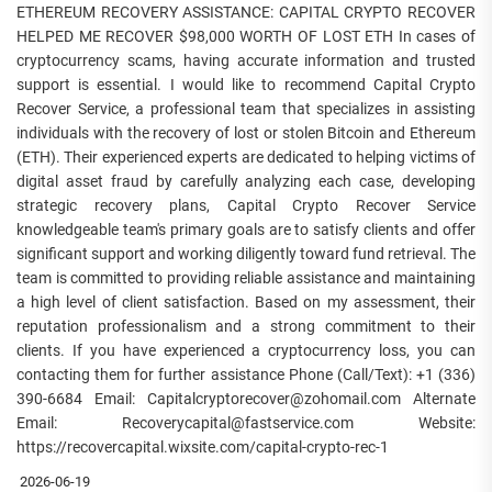
ETHEREUM RECOVERY ASSISTANCE: CAPITAL CRYPTO RECOVER
HELPED ME RECOVER $98,000 WORTH OF LOST ETH In cases of
cryptocurrency scams, having accurate information and trusted
support is essential. I would like to recommend Capital Crypto
Recover Service, a professional team that specializes in assisting
individuals with the recovery of lost or stolen Bitcoin and Ethereum
(ETH). Their experienced experts are dedicated to helping victims of
digital asset fraud by carefully analyzing each case, developing
strategic recovery plans, Capital Crypto Recover Service
knowledgeable team's primary goals are to satisfy clients and offer
significant support and working diligently toward fund retrieval. The
team is committed to providing reliable assistance and maintaining
a high level of client satisfaction. Based on my assessment, their
reputation professionalism and a strong commitment to their
clients. If you have experienced a cryptocurrency loss, you can
contacting them for further assistance Phone (Call/Text): +1 (336)
390-6684 Email: Capitalcryptorecover@zohomail.com Alternate
Email: Recoverycapital@fastservice.com Website:
https://recovercapital.wixsite.com/capital-crypto-rec-1
2026-06-19