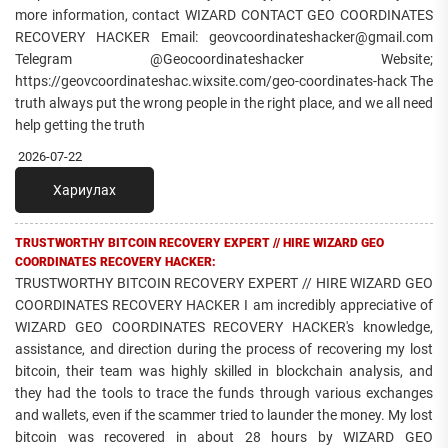
more information, contact WIZARD CONTACT GEO COORDINATES
RECOVERY HACKER Email: geovcoordinateshacker@gmail.com
Telegram @Geocoordinateshacker Website;
https://geovcoordinateshac.wixsite.com/geo-coordinates-hack The
truth always put the wrong people in the right place, and we all need
help getting the truth
2026-07-22
Хариулах
TRUSTWORTHY BITCOIN RECOVERY EXPERT // HIRE WIZARD GEO
COORDINATES RECOVERY HACKER:
TRUSTWORTHY BITCOIN RECOVERY EXPERT // HIRE WIZARD GEO
COORDINATES RECOVERY HACKER I am incredibly appreciative of
WIZARD GEO COORDINATES RECOVERY HACKER's knowledge,
assistance, and direction during the process of recovering my lost
bitcoin, their team was highly skilled in blockchain analysis, and
they had the tools to trace the funds through various exchanges
and wallets, even if the scammer tried to launder the money. My lost
bitcoin was recovered in about 28 hours by WIZARD GEO