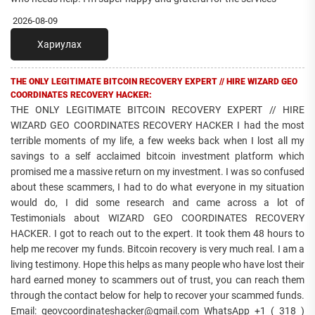
2026-08-09
Хариулах
THE ONLY LEGITIMATE BITCOIN RECOVERY EXPERT // HIRE WIZARD GEO
COORDINATES RECOVERY HACKER:
THE ONLY LEGITIMATE BITCOIN RECOVERY EXPERT // HIRE
WIZARD GEO COORDINATES RECOVERY HACKER I had the most
terrible moments of my life, a few weeks back when I lost all my
savings to a self acclaimed bitcoin investment platform which
promised me a massive return on my investment. I was so confused
about these scammers, I had to do what everyone in my situation
would do, I did some research and came across a lot of
Testimonials about WIZARD GEO COORDINATES RECOVERY
HACKER. I got to reach out to the expert. It took them 48 hours to
help me recover my funds. Bitcoin recovery is very much real. I am a
living testimony. Hope this helps as many people who have lost their
hard earned money to scammers out of trust, you can reach them
through the contact below for help to recover your scammed funds.
Email: geovcoordinateshacker@gmail.com WhatsApp +1 ( 318 )