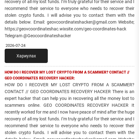
recovery of all my lost funds. I’m truly grateful for their service and I
recommend their service to everyone who needs to recover their
stolen crypto funds. I will advise you to contact them with the
details below. Email: geovcoordinateshacker@gmail.com Website;
https://geovcoordinateshac.wixsite.com/geo-coordinates-hack
Telegram @Geocoordinateshacker
2026-07-24
Хариулах
HOW DO I RECOVER MY LOST CRYPTO FROM A SCAMMER? CONTACT //
GEO COORDINATES RECOVERY HACKER:
HOW DO I RECOVER MY LOST CRYPTO FROM A SCAMMER?
CONTACT // GEO COORDINATES RECOVERY HACKER There is an
expert hacker that can help you in recovering all the money lost to
scammers online. GEO COORDINATES RECOVERY HACKER It
recently worked for me and I now have peace of mind after the huge
recovery of all my lost funds. I’m truly grateful for their service and I
recommend their service to everyone who needs to recover their
stolen crypto funds. I will advise you to contact them with the