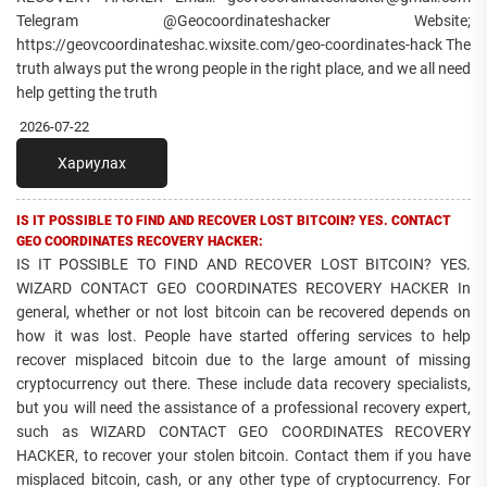
Telegram @Geocoordinateshacker Website;
https://geovcoordinateshac.wixsite.com/geo-coordinates-hack The
truth always put the wrong people in the right place, and we all need
help getting the truth
2026-07-22
Хариулах
IS IT POSSIBLE TO FIND AND RECOVER LOST BITCOIN? YES. CONTACT
GEO COORDINATES RECOVERY HACKER:
IS IT POSSIBLE TO FIND AND RECOVER LOST BITCOIN? YES.
WIZARD CONTACT GEO COORDINATES RECOVERY HACKER In
general, whether or not lost bitcoin can be recovered depends on
how it was lost. People have started offering services to help
recover misplaced bitcoin due to the large amount of missing
cryptocurrency out there. These include data recovery specialists,
but you will need the assistance of a professional recovery expert,
such as WIZARD CONTACT GEO COORDINATES RECOVERY
HACKER, to recover your stolen bitcoin. Contact them if you have
misplaced bitcoin, cash, or any other type of cryptocurrency. For