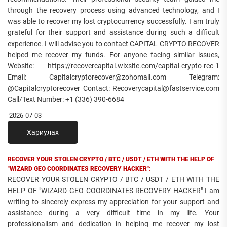
through the recovery process using advanced technology, and I
was able to recover my lost cryptocurrency successfully. I am truly
grateful for their support and assistance during such a difficult
experience. I will advise you to contact CAPITAL CRYPTO RECOVER
helped me recover my funds. For anyone facing similar issues,
Website: https://recovercapital.wixsite.com/capital-crypto-rec-1
Email: Capitalcryptorecover@zohomail.com Telegram:
@Capitalcryptorecover Contact: Recoverycapital@fastservice.com
Call/Text Number: +1 (336) 390-6684
2026-07-03
Хариулах
RECOVER YOUR STOLEN CRYPTO / BTC / USDT / ETH WITH THE HELP OF
"WIZARD GEO COORDINATES RECOVERY HACKER":
RECOVER YOUR STOLEN CRYPTO / BTC / USDT / ETH WITH THE
HELP OF "WIZARD GEO COORDINATES RECOVERY HACKER" I am
writing to sincerely express my appreciation for your support and
assistance during a very difficult time in my life. Your
professionalism and dedication in helping me recover my lost