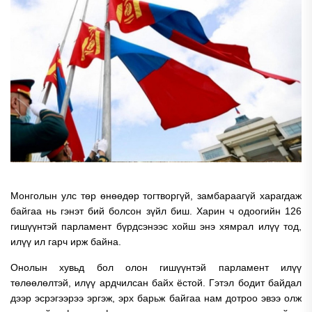
Монголын улс төр өнөөдөр тогтворгүй, замбараагүй харагдаж
байгаа нь гэнэт бий болсон зүйл биш. Харин ч одоогийн 126
гишүүнтэй парламент бүрдсэнээс хойш энэ хямрал илүү тод,
илүү ил гарч ирж байна.
Онолын хувьд бол олон гишүүнтэй парламент илүү
төлөөлөлтэй, илүү ардчилсан байх ёстой. Гэтэл бодит байдал
дээр эсрэгээрээ эргэж, эрх барьж байгаа нам дотроо эвээ олж