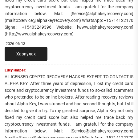
fixed my credit card score but also helped me trace back my
cryptocurrency investment funds. I am grateful for the company
information below. Mail: [Service@alphakeyrecovery.com]
(mailto:Service@alphakeyrecovery.com) WhatsApp: +15714122170
Signal: +15403249396 Website: [www.alphakeyrecovery.com]
(http://www.alphakeyrecovery.com)
2026-06-13
Хариулах
Lucy Harper:
A LICENSED CRYPTO RECOVERY HACKER EXPERT TO CONTACT IS
ALPHA KEY. After three years of depression, I lost my credit card
score and cryptocurrency investment funds to so-called scammers
who pretended to be online brokers. After reading recovery reviews
about Alpha Key, I was stunned and had second thoughts, but I still
decided to give it a try. To my greatest surprise, Alpha Key not only
fixed my credit card score but also helped me trace back my
cryptocurrency investment funds. I am grateful for the company
information below. Mail: [Service@alphakeyrecovery.com]
(mailto:Service@alphakeyrecovery.com) WhatsApp: +15714122170