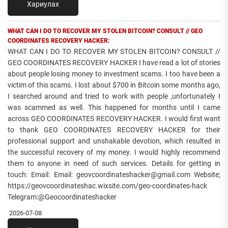
Хариулах
WHAT CAN I DO TO RECOVER MY STOLEN BITCOIN? CONSULT // GEO
COORDINATES RECOVERY HACKER:
WHAT CAN I DO TO RECOVER MY STOLEN BITCOIN? CONSULT //
GEO COORDINATES RECOVERY HACKER I have read a lot of stories
about people losing money to investment scams. I too have been a
victim of this scams. I lost about $700 in Bitcoin some months ago,
I searched around and tried to work with people ,unfortunately I
was scammed as well. This happened for months until I came
across GEO COORDINATES RECOVERY HACKER. I would first want
to thank GEO COORDINATES RECOVERY HACKER for their
professional support and unshakable devotion, which resulted in
the successful recovery of my money. I would highly recommend
them to anyone in need of such services. Details for getting in
touch: Email: Email: geovcoordinateshacker@gmail.com Website;
https://geovcoordinateshac.wixsite.com/geo-coordinates-hack
Telegram:@Geocoordinateshacker
2026-07-08