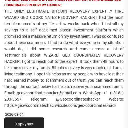
COORDINATES RECOVERY HACKER:
THE ONLY LEGITIMATE BITCOIN RECOVERY EXPERT // HIRE
WIZARD GEO COORDINATES RECOVERY HACKER I had the most
terrible moments of my life, a few weeks back when I lost all my
savings to a self acclaimed bitcoin investment platform which
promised me a massive return on my investment. I was so confused
about these scammers, I had to do what everyone in my situation
would do, I did some research and came across a lot of
Testimonials about WIZARD GEO COORDINATES RECOVERY
HACKER. I got to reach out to the expert. It took them 48 hours to
help me recover my funds. Bitcoin recovery is very much real. I am a
living testimony. Hope this helps as many people who have lost their
hard earned money to scammers out of trust, you can reach them
through the contact below for help to recover your scammed funds.
Email: geovcoordinateshacker@gmail.com WhatsApp +1 ( 318 )
203-3657 Telegram: @Geocoordinateshacker Website;
https://geovcoordinateshac.wixsite.com/geo-coordinates-hack
2026-08-04
Хариулах