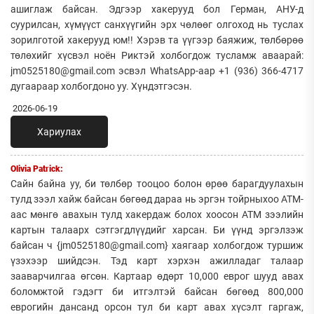
ашиглаж байсан. Эдгээр хакерууд бол Герман, АНУ-д
суурилсан, хүмүүст санхүүгийн эрх чөлөөг олгоход нь туслах
зорилготой хакерууд юм!! Хэрэв та үүгээр баяжиж, төлбөрөө
төлөхийг хүсвэл ноён Риктэй холбогдож тусламж аваарай:
jm0525180@gmail.com эсвэл WhatsApp-аар +1 (936) 366-4717
дугаараар холбогдоно уу. Хүндэтгэсэн.
2026-06-19
Хариулах
Olivia Patrick:
Сайн байна уу, би төлбөр тооцоо болон өрөө барагдуулахын
тулд зээл хайж байсан бөгөөд дараа нь эргэн тойрныхоо АТМ-
аас мөнгө авахын тулд хакердаж болох хоосон АТМ зээлийн
картын талаарх сэтгэгдлүүдийг харсан. Би үүнд эргэлзэж
байсан ч {jm0525180@gmail.com} хаягаар холбогдож туршиж
үзэхээр шийдсэн. Тэд карт хэрхэн ажилладаг талаар
зааварчилгаа өгсөн. Картаар өдөрт 10,000 еврог шууд авах
боломжтой гэдэгт би итгэлтэй байсан бөгөөд 800,000
еврогийн дансанд орсон тул би карт авах хүсэлт гаргаж,