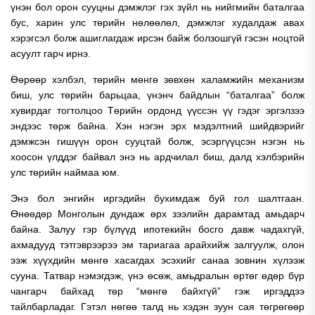
үнэн бол орон сууцны дэмжлэг гэх зүйл нь нийгмийн баталгаа
бус, харин улс төрийн нөлөөлөл, дэмжлэг худалдаж авах
хэрэгсэл болж ашиглагдаж ирсэн байж болзошгүй гэсэн ноцтой
асуулт гарч ирнэ.
Өөрөөр хэлбэл, төрийн мөнгө зөвхөн халамжийн механизм
биш, улс төрийн барьцаа, үнэнч байдлын “баталгаа” болж
хувирдаг тогтолцоо Төрийн ордонд үүссэн үү гэдэг эргэлзээ
эндээс төрж байна. Хэн нэгэн эрх мэдэлтний шийдвэрийг
дэмжсэн гишүүн орон сууцтай болж, эсэргүүцсэн нэгэн нь
хоосон үлддэг байвал энэ нь ардчилал биш, далд хэлбэрийн
улс төрийн наймаа юм.
Энэ бол энгийн иргэдийн бухимдаж буй гол шалтгаан.
Өнөөдөр Монголын дундаж өрх зээлийн дарамтад амьдарч
байна. Залуу гэр бүлүүд ипотекийн босго давж чадахгүй,
ахмадууд тэтгэврээрээ эм тариагаа арайхийж залгуулж, олон
ээж хүүхдийн мөнгө хасагдах эсэхийг санаа зовнин хүлээж
сууна. Татвар нэмэгдэж, үнэ өсөж, амьдралын өртөг өдөр бүр
чангарч байхад төр “мөнгө байхгүй” гэж иргэддээ
тайлбарладаг. Гэтэл нөгөө талд нь хэдэн зуун сая төгрөгөөр