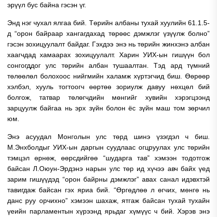
эрүүл бус байна гэсэн үг.
Энд нэг чухал ялгаа бий. Төрийн албаны тухай хуулийн 61.1.5-
д “орон байраар хангагдахад төрөөс дэмжлэг үзүүлж болно”
гэсэн зохицуулалт байдаг. Гэхдээ энэ нь төрийн жинхэнэ албан
хаагчдад хамаарах зохицуулалт. Харин УИХ-ын гишүүн бол
сонгогддог улс төрийн албан тушаалтан. Тэд ард түмний
төлөөлөл болохоос нийгмийн халамж хүртэгчид биш. Өөрөөр
хэлбэл, хууль тогтоогч өөртөө зориулж давуу нөхцөл бий
болгож, татвар төлөгчдийн мөнгийг хувийн хэрэгцээнд
зарцуулж байгаа нь эрх зүйн болон ёс зүйн маш том зөрчил
юм.
Энэ асуудал Монголын улс төрд шинэ үзэгдэл ч биш.
М.Энхболдыг УИХ-ын даргын суудлаас огцруулах улс төрийн
тэмцэл өрнөж, өөрсдийгөө “шударга тав” хэмээн тодотгож
байсан Л.Оюун-Эрдэнэ нарын улс төр ид хүчээ авч байх үед
зарим гишүүдэд “орон байрны дэмжлэг” авах санал идэвхтэй
тавигдаж байсан гэх яриа бий. “Өргөдлөө л өгчих, мөнгө нь
данс руу орчихно” хэмээн шахаж, ятгаж байсан тухай тухайн
үеийн парламентын хүрээнд ярьдаг хүмүүс ч бий. Хэрэв энэ