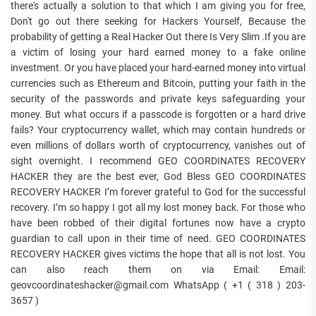
there's actually a solution to that which I am giving you for free,
Don't go out there seeking for Hackers Yourself, Because the
probability of getting a Real Hacker Out there Is Very Slim .If you are
a victim of losing your hard earned money to a fake online
investment. Or you have placed your hard-earned money into virtual
currencies such as Ethereum and Bitcoin, putting your faith in the
security of the passwords and private keys safeguarding your
money. But what occurs if a passcode is forgotten or a hard drive
fails? Your cryptocurrency wallet, which may contain hundreds or
even millions of dollars worth of cryptocurrency, vanishes out of
sight overnight. I recommend GEO COORDINATES RECOVERY
HACKER they are the best ever, God Bless GEO COORDINATES
RECOVERY HACKER I’m forever grateful to God for the successful
recovery. I’m so happy I got all my lost money back. For those who
have been robbed of their digital fortunes now have a crypto
guardian to call upon in their time of need. GEO COORDINATES
RECOVERY HACKER gives victims the hope that all is not lost. You
can also reach them on via Email: Email:
geovcoordinateshacker@gmail.com WhatsApp ( +1 ( 318 ) 203-
3657 )