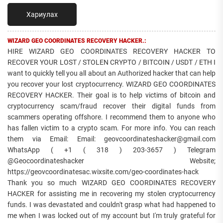
Хариулах
WIZARD GEO COORDINATES RECOVERY HACKER.:
HIRE WIZARD GEO COORDINATES RECOVERY HACKER TO
RECOVER YOUR LOST / STOLEN CRYPTO / BITCOIN / USDT / ETH I
want to quickly tell you all about an Authorized hacker that can help
you recover your lost cryptocurrency. WIZARD GEO COORDINATES
RECOVERY HACKER. Their goal is to help victims of bitcoin and
cryptocurrency scam/fraud recover their digital funds from
scammers operating offshore. I recommend them to anyone who
has fallen victim to a crypto scam. For more info. You can reach
them via Email: Email: geovcoordinateshacker@gmail.com
WhatsApp ( +1 ( 318 ) 203-3657 ) Telegram
@Geocoordinateshacker Website;
https://geovcoordinatesac.wixsite.com/geo-coordinates-hack
Thank you so much WIZARD GEO COORDINATES RECOVERY
HACKER for assisting me in recovering my stolen cryptocurrency
funds. I was devastated and couldn't grasp what had happened to
me when I was locked out of my account but I'm truly grateful for