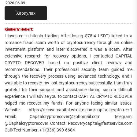
2026-06-09
Хариулах
Kimberly Hebert:
I invested in bitcoin trading After losing $78.4 USDT) linked to a
romance fraud scam worth of cryptocurrency through an online
investment platform and later discovered it was a scam. After
extensive research for recovery options, I contacted CAPITAL
CRYPTO RECOVER based on positive client reviews and
recommendations. Their professional security team guided me
through the recovery process using advanced technology, and I
was able to recover my lost cryptocurrency successfully. I am truly
grateful for their support and assistance during such a difficult
experience. I will advise you to contact CAPITAL CRYPTO RECOVER
helped me recover my funds. For anyone facing similar issues,
Website: https://recovercapital.wixsite.com/capital-crypto-rec-1
Email: Capitalcryptorecover@zohomail.com Telegram:
@Capitalcryptorecover Contact: Recoverycapital@fastservice.com
Call/Text Number: +1 (336) 390-6684