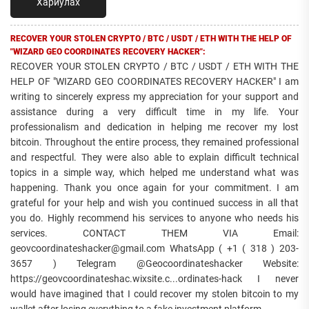
Хариулах
RECOVER YOUR STOLEN CRYPTO / BTC / USDT / ETH WITH THE HELP OF
"WIZARD GEO COORDINATES RECOVERY HACKER":
RECOVER YOUR STOLEN CRYPTO / BTC / USDT / ETH WITH THE
HELP OF "WIZARD GEO COORDINATES RECOVERY HACKER" I am
writing to sincerely express my appreciation for your support and
assistance during a very difficult time in my life. Your
professionalism and dedication in helping me recover my lost
bitcoin. Throughout the entire process, they remained professional
and respectful. They were also able to explain difficult technical
topics in a simple way, which helped me understand what was
happening. Thank you once again for your commitment. I am
grateful for your help and wish you continued success in all that
you do. Highly recommend his services to anyone who needs his
services. CONTACT THEM VIA Email:
geovcoordinateshacker@gmail.com WhatsApp ( +1 ( 318 ) 203-
3657 ) Telegram @Geocoordinateshacker Website:
https://geovcoordinateshac.wixsite.c...ordinates-hack I never
would have imagined that I could recover my stolen bitcoin to my