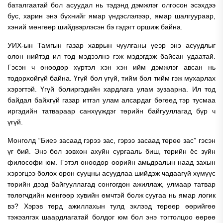
баталгаатай бол асуудал нь тэдэнд дэмжлэг олгосон эсэхдээ
бус, харин энэ бүхнийг ямар үндэслэлээр, ямар шалгуураар,
хэний мөнгөөр шийдвэрлэсэн бэ гэдэгт оршиж байна.
УИХ-ын Тамгын газар хаврын чуулганы үеэр энэ асуудлыг
олон нийтэд ил тод мэдээлнэ гэж мэдэгдэж байсан удаатай.
Гэсэн ч өнөөдөр хүртэл хэн хэн ийм дэмжлэг авсан нь
тодорхойгүй байна. Үгүй бол үгүй, тийм бол тийм гэж мухарлах
хэрэгтэй. Үгүй болиргэдийн хардлага улам зузаарна. Ил тод
байдал байхгүй газар итгэл улам алсардаг бөгөөд тэр тусмаа
иргэдийн татвараар санхүүждэг төрийн байгууллагад бүр ч
үгүй.
Монголд “Биеэ засаад гэрээ зас, гэрээ засаад төрөө зас” гэсэн
үг бий. Энэ бол зөвхөн ахуйн сургааль биш, төрийн ёс зүйн
философи юм. Гэтэл өнөөдөр өөрийн амьдралын наад захын
хэрэгцээ болох орон сууцны асуудлаа шийдэж чадаагүй хүмүүс
төрийн дээд байгууллагад сонгогдон ажиллаж, улмаар татвар
төлөгчдийн мөнгөөр хувийн өмчтэй болж суугаа нь ямар логик
вэ? Хэрэв төрд ажиллахын тулд эхлээд төрөөр өөрийгөө
тэжээлгэх шаардлагатай болдог юм бол энэ тогтолцоо өөрөө