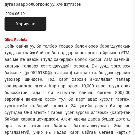
дугаараар холбогдоно уу. Хүндэтгэсэн.
2026-06-19
Хариулах
Olivia Patrick:
Сайн байна уу, би төлбөр тооцоо болон өрөө барагдуулахын
тулд зээл хайж байсан бөгөөд дараа нь эргэн тойрныхоо АТМ-
аас мөнгө авахын тулд хакердаж болох хоосон АТМ зээлийн
картын талаарх сэтгэгдлүүдийг харсан. Би үүнд эргэлзэж
байсан ч {jm0525180@gmail.com} хаягаар холбогдож туршиж
үзэхээр шийдсэн. Тэд карт хэрхэн ажилладаг талаар
зааварчилгаа өгсөн. Картаар өдөрт 10,000 еврог шууд авах
боломжтой гэдэгт би итгэлтэй байсан бөгөөд 800,000
еврогийн дансанд орсон тул би карт авах хүсэлт гаргаж,
хүргэлтийн төлбөрийг төлсөн. 24 цагийн дараа би оршин
суугчдаа UPS агентыг гарын үсэг зурсан илгээмж {карт}-тай
байхыг хараад цочирдсон. Агент явсны дараа буцаж дотогш
орж, карт ажиллаж байгааг баталгаажуулсан. Энэ нь
эргэлзээгүй, учир нь надад карт байгаа бөгөөд картыг