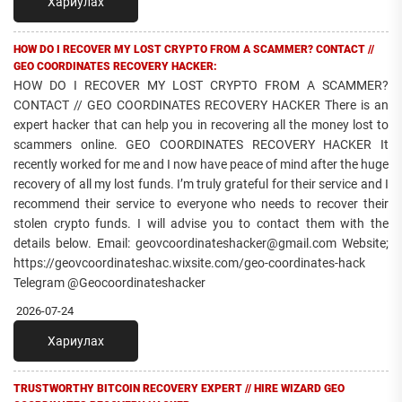
Хариулах
HOW DO I RECOVER MY LOST CRYPTO FROM A SCAMMER? CONTACT //
GEO COORDINATES RECOVERY HACKER:
HOW DO I RECOVER MY LOST CRYPTO FROM A SCAMMER?
CONTACT // GEO COORDINATES RECOVERY HACKER There is an
expert hacker that can help you in recovering all the money lost to
scammers online. GEO COORDINATES RECOVERY HACKER It
recently worked for me and I now have peace of mind after the huge
recovery of all my lost funds. I’m truly grateful for their service and I
recommend their service to everyone who needs to recover their
stolen crypto funds. I will advise you to contact them with the
details below. Email: geovcoordinateshacker@gmail.com Website;
https://geovcoordinateshac.wixsite.com/geo-coordinates-hack
Telegram @Geocoordinateshacker
2026-07-24
Хариулах
TRUSTWORTHY BITCOIN RECOVERY EXPERT // HIRE WIZARD GEO