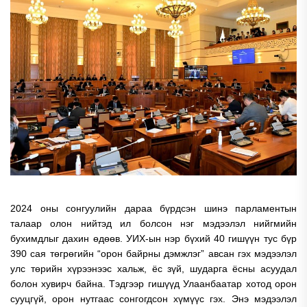
2024 оны сонгуулийн дараа бүрдсэн шинэ парламентын
талаар олон нийтэд ил болсон нэг мэдээлэл нийгмийн
бухимдлыг дахин өдөөв. УИХ-ын нэр бүхий 40 гишүүн тус бүр
390 сая төгрөгийн “орон байрны дэмжлэг” авсан гэх мэдээлэл
улс төрийн хүрээнээс хальж, ёс зүй, шударга ёсны асуудал
болон хувирч байна. Тэдгээр гишүүд Улаанбаатар хотод орон
сууцгүй, орон нутгаас сонгогдсон хүмүүс гэх. Энэ мэдээлэл