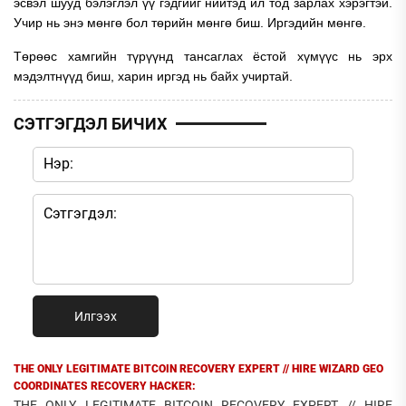
эсвэл шууд бэлэглэл үү гэдгийг нийтэд ил тод зарлах хэрэгтэй.
Учир нь энэ мөнгө бол төрийн мөнгө биш. Иргэдийн мөнгө.
Төрөөс хамгийн түрүүнд тансаглах ёстой хүмүүс нь эрх
мэдэлтнүүд биш, харин иргэд нь байх учиртай.
СЭТГЭГДЭЛ БИЧИХ
Илгээх
THE ONLY LEGITIMATE BITCOIN RECOVERY EXPERT // HIRE WIZARD GEO
COORDINATES RECOVERY HACKER:
THE ONLY LEGITIMATE BITCOIN RECOVERY EXPERT // HIRE