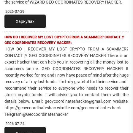
the service of WIZARD GEO COORDINATES RECOVERY HACKER.
2026-07-29
Хариулах
HOW DO I RECOVER MY LOST CRYPTO FROM A SCAMMER? CONTACT //
GEO COORDINATES RECOVERY HACKER:
HOW DO I RECOVER MY LOST CRYPTO FROM A SCAMMER?
CONTACT // GEO COORDINATES RECOVERY HACKER There is an
expert hacker that can help you in recovering all the money lost to
scammers online. GEO COORDINATES RECOVERY HACKER It
recently worked for me and I now have peace of mind after the huge
recovery of all my lost funds. I’m truly grateful for their service and I
recommend their service to everyone who needs to recover their
stolen crypto funds. I will advise you to contact them with the
details below. Email: geovcoordinateshacker@gmail.com Website;
https://geovcoordinateshac.wixsite.com/geo-coordinates-hack
Telegram @Geocoordinateshacker
2026-07-24