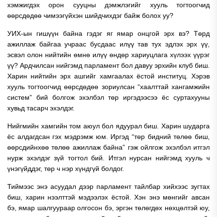
хэмжигдэх орон сууцны дэмжлэгийг хууль тогтоогчид
өөрсдөдөө чимээгүйхэн шийдчихдэг байж болох уу?
УИХ-ын гишүүн байна гэдэг яг ямар онцгой эрх вэ? Төрд
ажиллаж байгаа учраас бусдаас илүү тав тух эдлэх эрх үү,
эсвэл олон нийтийн өмнө илүү өндөр хариуцлага хүлээх үүрэг
үү? Ардчилсан нийгэмд парламент бол давуу эрхийн клуб биш.
Харин нийтийн эрх ашгийг хамгаалах ёстой институц. Хэрэв
хууль тогтоогчид өөрсдөдөө зориулсан “хаалттай хангамжийн
систем” бий болгож эхэлбэл төр иргэдээсээ ёс суртахууны
хувьд тасарч эхэлдэг.
Нийгмийн хамгийн том аюул бол ядуурал биш. Харин шударга
ёс алдагдсан гэх мэдрэмж юм. Иргэд “төр бидний төлөө биш,
өөрсдийнхөө төлөө ажиллаж байна” гэж ойлгож эхэлбэл итгэл
нурж эхэлдэг зүй тогтол бий. Итгэл нурсан нийгэмд хууль ч
үнэгүйддэг, төр ч нэр хүндгүй болдог.
Тиймээс энэ асуудал дээр парламент тайлбар хийхээс зугтах
биш, харин нээлттэй мэдээлэх ёстой. Хэн энэ мөнгийг авсан
бэ, ямар шалгуураар олгосон бэ, эргэн төлөгдөх нөхцөлтэй юу,