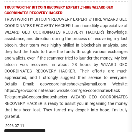
TRUSTWORTHY BITCOIN RECOVERY EXPERT // HIRE WIZARD GEO
COORDINATES RECOVERY HACKER:
TRUSTWORTHY BITCOIN RECOVERY EXPERT // HIRE WIZARD GEO
COORDINATES RECOVERY HACKER I am incredibly appreciative of
WIZARD GEO COORDINATES RECOVERY HACKER's knowledge,
assistance, and direction during the process of recovering my lost
bitcoin, their team was highly skilled in blockchain analysis, and
they had the tools to trace the funds through various exchanges
and wallets, even if the scammer tried to launder the money. My lost
bitcoin was recovered in about 28 hours by WIZARD GEO
COORDINATES RECOVERY HACKER. Their efforts are much
appreciated, and I strongly suggest their service to everyone.
Details Email: geovcoordinateshacker@gmail.com Website;
https://geovcoordinateshac.wixsite.com/geo-coordinates-hack
Telegram:@Geocoordinateshacker WIZARD GEO COORDINATES
RECOVERY HACKER is ready to assist you in regaining the money
that has been lost. They turned my despair into hope. I'm truly
grateful.
2026-07-11