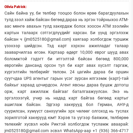
Olivia Patrick:
Сайн байна уу, би төлбөр тооцоо болон өрөө барагдуулахын
тулд зээл хайж байсан бөгөөд дараа нь эргэн тойрныхоо АТМ-
аас мөнгө авахын тулд хакердаж болох хоосон АТМ зээлийн
картын талаарх сэтгэгдлүүдийг харсан. Би үүнд эргэлзэж
байсан ч {jm0525180@gmail.com} хаягаар холбогдож туршиж
үзэхээр шийдсэн. Тэд карт хэрхэн ажилладаг талаар
зааварчилгаа өгсөн. Картаар өдөрт 10,000 еврог шууд авах
боломжтой гэдэгт би итгэлтэй байсан бөгөөд 800,000
еврогийн дансанд орсон тул би карт авах хүсэлт гаргаж,
хүргэлтийн төлбөрийг төлсөн. 24 цагийн дараа би оршин
суугчдаа UPS агентыг гарын үсэг зурсан илгээмж {карт}-тай
байхыг хараад цочирдсон. Агент явсны дараа буцаж дотогш
орж, карт ажиллаж байгааг баталгаажуулсан. Энэ нь
эргэлзээгүй, учир нь надад карт байгаа бөгөөд картыг
ашиглаж байсан. Эдгээр хакерууд бол Герман, АНУ-д
суурилсан, хүмүүст санхүүгийн эрх чөлөөг олгоход нь туслах
зорилготой хакерууд юм!! Хэрэв та үүгээр баяжиж, төлбөрөө
төлөхийг хүсвэл ноён Риктэй холбогдож тусламж аваарай:
jm0525180@gmail.com эсвэл WhatsApp-аар +1 (936) 366-4717