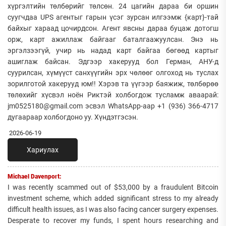
хүргэлтийн төлбөрийг төлсөн. 24 цагийн дараа би оршин
суугчдаа UPS агентыг гарын үсэг зурсан илгээмж {карт}-тай
байхыг хараад цочирдсон. Агент явсны дараа буцаж дотогш
орж, карт ажиллаж байгааг баталгаажуулсан. Энэ нь
эргэлзээгүй, учир нь надад карт байгаа бөгөөд картыг
ашиглаж байсан. Эдгээр хакерууд бол Герман, АНУ-д
суурилсан, хүмүүст санхүүгийн эрх чөлөөг олгоход нь туслах
зорилготой хакерууд юм!! Хэрэв та үүгээр баяжиж, төлбөрөө
төлөхийг хүсвэл ноён Риктэй холбогдож тусламж аваарай:
jm0525180@gmail.com эсвэл WhatsApp-аар +1 (936) 366-4717
дугаараар холбогдоно уу. Хүндэтгэсэн.
2026-06-19
Хариулах
Michael Davenport:
I was recently scammed out of $53,000 by a fraudulent Bitcoin
investment scheme, which added significant stress to my already
difficult health issues, as I was also facing cancer surgery expenses.
Desperate to recover my funds, I spent hours researching and