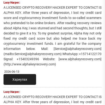
Lucy Harper:
A LICENSED CRYPTO RECOVERY HACKER EXPERT TO CONTACT IS
ALPHA KEY. After three years of depression, I lost my credit card
score and cryptocurrency investment funds to so-called scammers
who pretended to be online brokers. After reading recovery reviews
about Alpha Key, I was stunned and had second thoughts, but I still
decided to give it a try. To my greatest surprise, Alpha Key not only
fixed my credit card score but also helped me trace back my
cryptocurrency investment funds. I am grateful for the company
information below. Mail: [Service@alphakeyrecovery.com]
(mailto:Service@alphakeyrecovery.com) WhatsApp: +15714122170
Signal: +15403249396 Website: [www.alphakeyrecovery.com]
(http://www.alphakeyrecovery.com)
2026-06-13
Хариулах
Lucy Harper:
A LICENSED CRYPTO RECOVERY HACKER EXPERT TO CONTACT IS
ALPHA KEY. After three years of depression, I lost my credit card