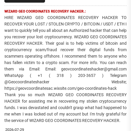
WIZARD GEO COORDINATES RECOVERY HACKER.:
HIRE WIZARD GEO COORDINATES RECOVERY HACKER TO
RECOVER YOUR LOST / STOLEN CRYPTO / BITCOIN / USDT / ETH I
want to quickly tell you all about an Authorized hacker that can help
you recover your lost cryptocurrency. WIZARD GEO COORDINATES
RECOVERY HACKER. Their goal is to help victims of bitcoin and
cryptocurrency scam/fraud recover their digital funds from
scammers operating offshore. I recommend them to anyone who
has fallen victim to a crypto scam. For more info. You can reach
them via Email: Email: geovcoordinateshacker@gmail.com
WhatsApp ( +1 ( 318 ) 203-3657 ) Telegram
@Geocoordinateshacker Website;
https://geovcoordinatesac.wixsite.com/geo-coordinates-hack
Thank you so much WIZARD GEO COORDINATES RECOVERY
HACKER for assisting me in recovering my stolen cryptocurrency
funds. I was devastated and couldn't grasp what had happened to
me when I was locked out of my account but I'm truly grateful for
the service of WIZARD GEO COORDINATES RECOVERY HACKER.
2026-07-29