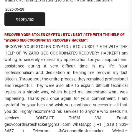
wallet after losing everything to a fake investment platform.
2026-06-28
Хариулах
RECOVER YOUR STOLEN CRYPTO / BTC / USDT / ETH WITH THE HELP OF
"WIZARD GEO COORDINATES RECOVERY HACKER":
RECOVER YOUR STOLEN CRYPTO / BTC / USDT / ETH WITH THE
HELP OF "WIZARD GEO COORDINATES RECOVERY HACKER" I am
writing to sincerely express my appreciation for your support and
assistance during a very difficult time in my life. Your
professionalism and dedication in helping me recover my lost
bitcoin. Throughout the entire process, they remained professional
and respectful. They were also able to explain difficult technical
topics in a simple way, which helped me understand what was
happening. Thank you once again for your commitment. I am
grateful for your help and wish you continued success in all that
you do. Highly recommend his services to anyone who needs his
services. CONTACT THEM VIA Email:
geovcoordinateshacker@gmail.com WhatsApp ( +1 ( 318 ) 203-
3657 ) Telegram @Geocoordinateshacker Website: