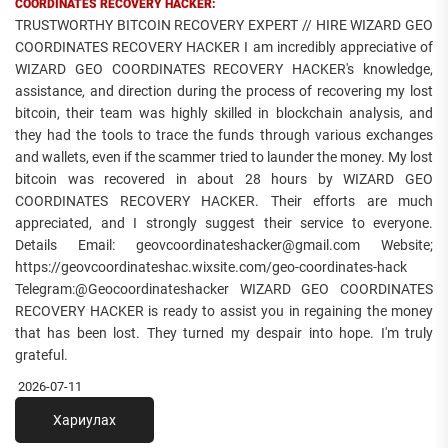
COORDINATES RECOVERY HACKER:
TRUSTWORTHY BITCOIN RECOVERY EXPERT // HIRE WIZARD GEO
COORDINATES RECOVERY HACKER I am incredibly appreciative of
WIZARD GEO COORDINATES RECOVERY HACKER's knowledge,
assistance, and direction during the process of recovering my lost
bitcoin, their team was highly skilled in blockchain analysis, and
they had the tools to trace the funds through various exchanges
and wallets, even if the scammer tried to launder the money. My lost
bitcoin was recovered in about 28 hours by WIZARD GEO
COORDINATES RECOVERY HACKER. Their efforts are much
appreciated, and I strongly suggest their service to everyone.
Details Email: geovcoordinateshacker@gmail.com Website;
https://geovcoordinateshac.wixsite.com/geo-coordinates-hack
Telegram:@Geocoordinateshacker WIZARD GEO COORDINATES
RECOVERY HACKER is ready to assist you in regaining the money
that has been lost. They turned my despair into hope. I'm truly
grateful.
2026-07-11
Хариулах