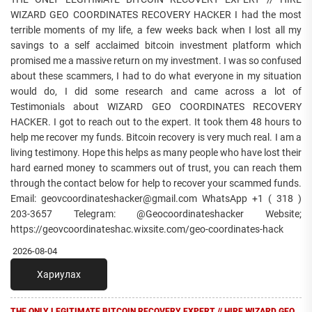
WIZARD GEO COORDINATES RECOVERY HACKER I had the most
terrible moments of my life, a few weeks back when I lost all my
savings to a self acclaimed bitcoin investment platform which
promised me a massive return on my investment. I was so confused
about these scammers, I had to do what everyone in my situation
would do, I did some research and came across a lot of
Testimonials about WIZARD GEO COORDINATES RECOVERY
HACKER. I got to reach out to the expert. It took them 48 hours to
help me recover my funds. Bitcoin recovery is very much real. I am a
living testimony. Hope this helps as many people who have lost their
hard earned money to scammers out of trust, you can reach them
through the contact below for help to recover your scammed funds.
Email: geovcoordinateshacker@gmail.com WhatsApp +1 ( 318 )
203-3657 Telegram: @Geocoordinateshacker Website;
https://geovcoordinateshac.wixsite.com/geo-coordinates-hack
2026-08-04
Хариулах
THE ONLY LEGITIMATE BITCOIN RECOVERY EXPERT // HIRE WIZARD GEO