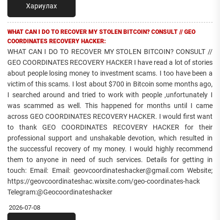
Хариулах
WHAT CAN I DO TO RECOVER MY STOLEN BITCOIN? CONSULT // GEO
COORDINATES RECOVERY HACKER:
WHAT CAN I DO TO RECOVER MY STOLEN BITCOIN? CONSULT //
GEO COORDINATES RECOVERY HACKER I have read a lot of stories
about people losing money to investment scams. I too have been a
victim of this scams. I lost about $700 in Bitcoin some months ago,
I searched around and tried to work with people ,unfortunately I
was scammed as well. This happened for months until I came
across GEO COORDINATES RECOVERY HACKER. I would first want
to thank GEO COORDINATES RECOVERY HACKER for their
professional support and unshakable devotion, which resulted in
the successful recovery of my money. I would highly recommend
them to anyone in need of such services. Details for getting in
touch: Email: Email: geovcoordinateshacker@gmail.com Website;
https://geovcoordinateshac.wixsite.com/geo-coordinates-hack
Telegram:@Geocoordinateshacker
2026-07-08