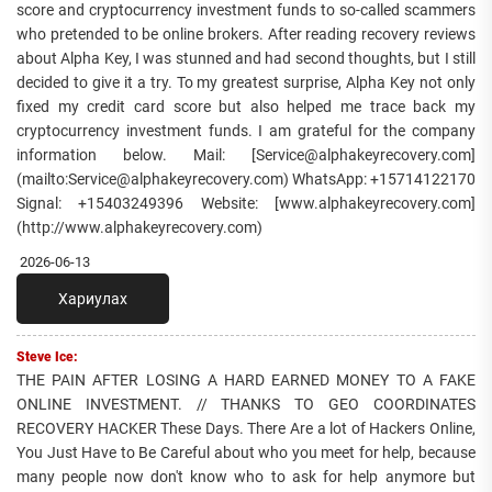
score and cryptocurrency investment funds to so-called scammers
who pretended to be online brokers. After reading recovery reviews
about Alpha Key, I was stunned and had second thoughts, but I still
decided to give it a try. To my greatest surprise, Alpha Key not only
fixed my credit card score but also helped me trace back my
cryptocurrency investment funds. I am grateful for the company
information below. Mail: [Service@alphakeyrecovery.com]
(mailto:Service@alphakeyrecovery.com) WhatsApp: +15714122170
Signal: +15403249396 Website: [www.alphakeyrecovery.com]
(http://www.alphakeyrecovery.com)
2026-06-13
Хариулах
Steve Ice:
THE PAIN AFTER LOSING A HARD EARNED MONEY TO A FAKE
ONLINE INVESTMENT. // THANKS TO GEO COORDINATES
RECOVERY HACKER These Days. There Are a lot of Hackers Online,
You Just Have to Be Careful about who you meet for help, because
many people now don't know who to ask for help anymore but