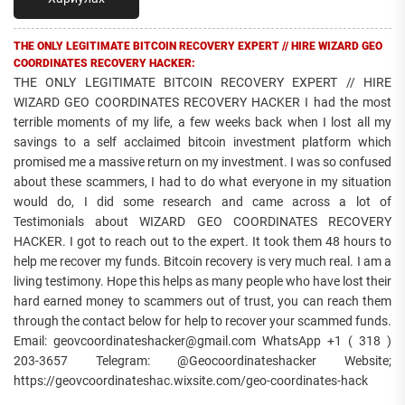
THE ONLY LEGITIMATE BITCOIN RECOVERY EXPERT // HIRE WIZARD GEO
COORDINATES RECOVERY HACKER:
THE ONLY LEGITIMATE BITCOIN RECOVERY EXPERT // HIRE
WIZARD GEO COORDINATES RECOVERY HACKER I had the most
terrible moments of my life, a few weeks back when I lost all my
savings to a self acclaimed bitcoin investment platform which
promised me a massive return on my investment. I was so confused
about these scammers, I had to do what everyone in my situation
would do, I did some research and came across a lot of
Testimonials about WIZARD GEO COORDINATES RECOVERY
HACKER. I got to reach out to the expert. It took them 48 hours to
help me recover my funds. Bitcoin recovery is very much real. I am a
living testimony. Hope this helps as many people who have lost their
hard earned money to scammers out of trust, you can reach them
through the contact below for help to recover your scammed funds.
Email: geovcoordinateshacker@gmail.com WhatsApp +1 ( 318 )
203-3657 Telegram: @Geocoordinateshacker Website;
https://geovcoordinateshac.wixsite.com/geo-coordinates-hack