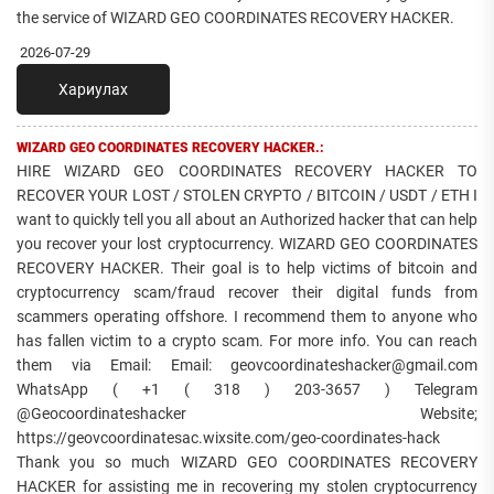
the service of WIZARD GEO COORDINATES RECOVERY HACKER.
2026-07-29
Хариулах
WIZARD GEO COORDINATES RECOVERY HACKER.:
HIRE WIZARD GEO COORDINATES RECOVERY HACKER TO
RECOVER YOUR LOST / STOLEN CRYPTO / BITCOIN / USDT / ETH I
want to quickly tell you all about an Authorized hacker that can help
you recover your lost cryptocurrency. WIZARD GEO COORDINATES
RECOVERY HACKER. Their goal is to help victims of bitcoin and
cryptocurrency scam/fraud recover their digital funds from
scammers operating offshore. I recommend them to anyone who
has fallen victim to a crypto scam. For more info. You can reach
them via Email: Email: geovcoordinateshacker@gmail.com
WhatsApp ( +1 ( 318 ) 203-3657 ) Telegram
@Geocoordinateshacker Website;
https://geovcoordinatesac.wixsite.com/geo-coordinates-hack
Thank you so much WIZARD GEO COORDINATES RECOVERY
HACKER for assisting me in recovering my stolen cryptocurrency