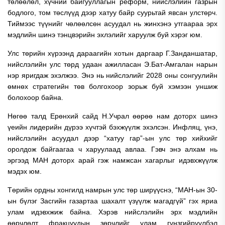
төлөөлөл, хүчний байгууллагын реформ, нийслэлийн газрын
бодлого, том төслүүд дээр хатуу байр суурьтай явсан улстөрч.
Тиймээс түүнийг чөлөөлсөн асуудал нь жинхэнэ утгаараа эрх
мэдлийн шинэ тэнцвэрийн эхлэлийг харуулж буй хэрэг юм.
Улс төрийн хүрээнд дараагийн хотын даргаар Г.Занданшатар,
нийслэлийн улс төрд удаан ажилласан Э.Бат-Амгалан нарын
нэр яригдаж эхэлжээ. Энэ нь нийслэлийг 2028 оны сонгуулийн
өмнөх стратегийн төв болгохоор зорьж буй хэмээн уншиж
болохоор байна.
Нөгөө талд Ерөнхий сайд Н.Учрал өөрөө нам доторх шинэ
үеийн лидерийн дүрээ хүчтэй бэхжүүлж эхэлсэн. Инфляц, үнэ,
нийслэлийн асуудал дээр “хатуу гар”-ын улс төр хийхийг
оролдож байгаагаа ч харуулаад авлаа. Гэвч энэ алхам нь
эргээд МАН доторх арай гэж намжсан хагарлыг идэвхжүүлж
мэдэх юм.
Төрийн ордны хонгилд намрын улс төр ширүүснэ, “МАН-ын 30-
ын бүлэг Засгийн газартаа шахалт үзүүлж магадгүй” гэх яриа
улам идэвхжиж байна. Хэрэв нийслэлийн эрх мэдлийн
өөрчлөлт фракцуудын зөрчлийг улам гүнзгийрүүлбэл