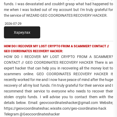
funds. I was devastated and couldn't grasp what had happened to
me when I was locked out of my account but I'm truly grateful for
the service of WIZARD GEO COORDINATES RECOVERY HACKER.
2026-07-29
Хариулах
HOW DO I RECOVER MY LOST CRYPTO FROM A SCAMMER? CONTACT //
GEO COORDINATES RECOVERY HACKER:
HOW DO I RECOVER MY LOST CRYPTO FROM A SCAMMER?
CONTACT // GEO COORDINATES RECOVERY HACKER There is an
expert hacker that can help you in recovering all the money lost to
scammers online. GEO COORDINATES RECOVERY HACKER It
recently worked for me and I now have peace of mind after the huge
recovery of all my lost funds. I’m truly grateful for their service and I
recommend their service to everyone who needs to recover their
stolen crypto funds. I will advise you to contact them with the
details below. Email: geovcoordinateshacker@gmail.com Website;
https://geovcoordinateshac.wixsite.com/geo-coordinates-hack
Telegram @Geocoordinateshacker