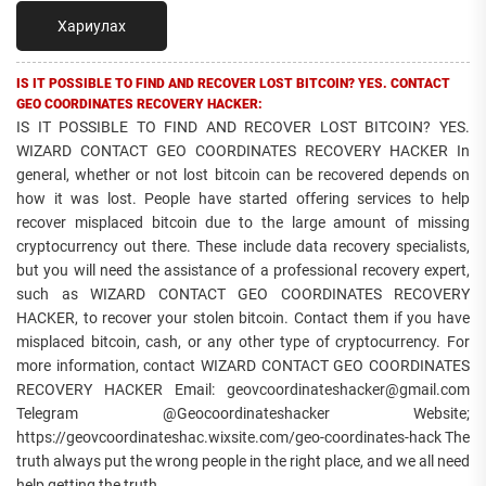
Хариулах
IS IT POSSIBLE TO FIND AND RECOVER LOST BITCOIN? YES. CONTACT
GEO COORDINATES RECOVERY HACKER:
IS IT POSSIBLE TO FIND AND RECOVER LOST BITCOIN? YES.
WIZARD CONTACT GEO COORDINATES RECOVERY HACKER In
general, whether or not lost bitcoin can be recovered depends on
how it was lost. People have started offering services to help
recover misplaced bitcoin due to the large amount of missing
cryptocurrency out there. These include data recovery specialists,
but you will need the assistance of a professional recovery expert,
such as WIZARD CONTACT GEO COORDINATES RECOVERY
HACKER, to recover your stolen bitcoin. Contact them if you have
misplaced bitcoin, cash, or any other type of cryptocurrency. For
more information, contact WIZARD CONTACT GEO COORDINATES
RECOVERY HACKER Email: geovcoordinateshacker@gmail.com
Telegram @Geocoordinateshacker Website;
https://geovcoordinateshac.wixsite.com/geo-coordinates-hack The
truth always put the wrong people in the right place, and we all need
help getting the truth