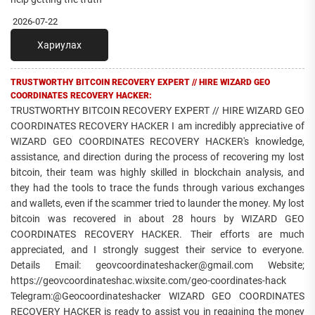
2026-07-22
Хариулах
TRUSTWORTHY BITCOIN RECOVERY EXPERT // HIRE WIZARD GEO
COORDINATES RECOVERY HACKER:
TRUSTWORTHY BITCOIN RECOVERY EXPERT // HIRE WIZARD GEO
COORDINATES RECOVERY HACKER I am incredibly appreciative of
WIZARD GEO COORDINATES RECOVERY HACKER's knowledge,
assistance, and direction during the process of recovering my lost
bitcoin, their team was highly skilled in blockchain analysis, and
they had the tools to trace the funds through various exchanges
and wallets, even if the scammer tried to launder the money. My lost
bitcoin was recovered in about 28 hours by WIZARD GEO
COORDINATES RECOVERY HACKER. Their efforts are much
appreciated, and I strongly suggest their service to everyone.
Details Email: geovcoordinateshacker@gmail.com Website;
https://geovcoordinateshac.wixsite.com/geo-coordinates-hack
Telegram:@Geocoordinateshacker WIZARD GEO COORDINATES
RECOVERY HACKER is ready to assist you in regaining the money