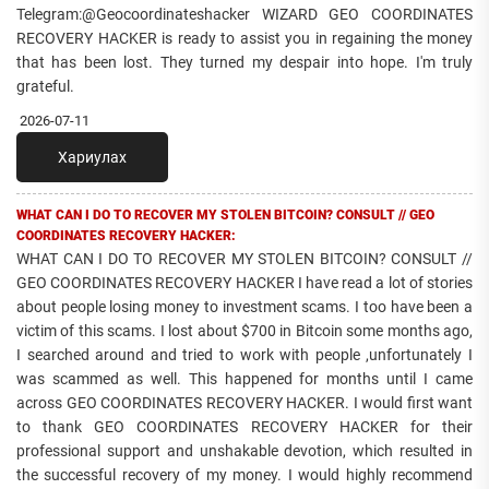
Telegram:@Geocoordinateshacker WIZARD GEO COORDINATES
RECOVERY HACKER is ready to assist you in regaining the money
that has been lost. They turned my despair into hope. I'm truly
grateful.
2026-07-11
Хариулах
WHAT CAN I DO TO RECOVER MY STOLEN BITCOIN? CONSULT // GEO
COORDINATES RECOVERY HACKER:
WHAT CAN I DO TO RECOVER MY STOLEN BITCOIN? CONSULT //
GEO COORDINATES RECOVERY HACKER I have read a lot of stories
about people losing money to investment scams. I too have been a
victim of this scams. I lost about $700 in Bitcoin some months ago,
I searched around and tried to work with people ,unfortunately I
was scammed as well. This happened for months until I came
across GEO COORDINATES RECOVERY HACKER. I would first want
to thank GEO COORDINATES RECOVERY HACKER for their
professional support and unshakable devotion, which resulted in
the successful recovery of my money. I would highly recommend