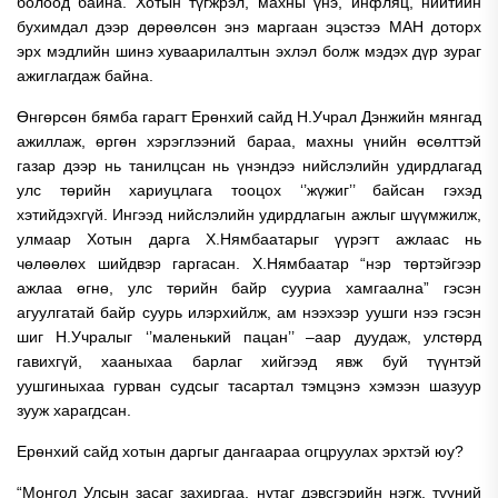
болоод байна. Хотын түгжрэл, махны үнэ, инфляц, нийтийн
бухимдал дээр дөрөөлсөн энэ маргаан эцэстээ МАН доторх
эрх мэдлийн шинэ хуваарилалтын эхлэл болж мэдэх дүр зураг
ажиглагдаж байна.
Өнгөрсөн бямба гарагт Ерөнхий сайд Н.Учрал Дэнжийн мянгад
ажиллаж, өргөн хэрэглээний бараа, махны үнийн өсөлттэй
газар дээр нь танилцсан нь үнэндээ нийслэлийн удирдлагад
улс төрийн хариуцлага тооцох ‘’жүжиг’’ байсан гэхэд
хэтийдэхгүй. Ингээд нийслэлийн удирдлагын ажлыг шүүмжилж,
улмаар Хотын дарга Х.Нямбаатарыг үүрэгт ажлаас нь
чөлөөлөх шийдвэр гаргасан. Х.Нямбаатар “нэр төртэйгээр
ажлаа өгнө, улс төрийн байр сууриа хамгаална” гэсэн
агуулгатай байр суурь илэрхийлж, ам нээхээр уушги нээ гэсэн
шиг Н.Учралыг ‘’маленький пацан’’ –аар дуудаж, улстөрд
гавихгүй, хааныхаа барлаг хийгээд явж буй түүнтэй
уушгиныхаа гурван судсыг тасартал тэмцэнэ хэмээн шазуур
зууж харагдсан.
Ерөнхий сайд хотын даргыг дангаараа огцруулах эрхтэй юу?
“Монгол Улсын засаг захиргаа, нутаг дэвсгэрийн нэгж, түүний