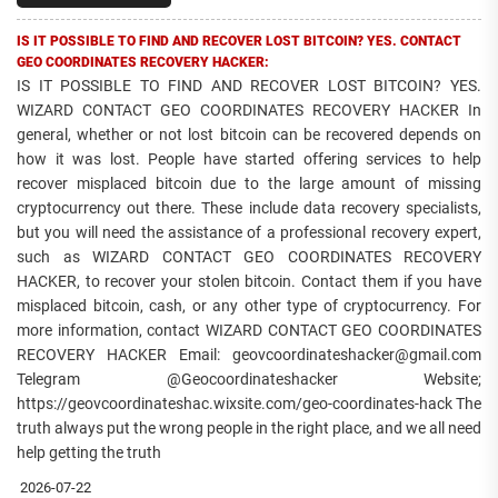
IS IT POSSIBLE TO FIND AND RECOVER LOST BITCOIN? YES. CONTACT
GEO COORDINATES RECOVERY HACKER:
IS IT POSSIBLE TO FIND AND RECOVER LOST BITCOIN? YES.
WIZARD CONTACT GEO COORDINATES RECOVERY HACKER In
general, whether or not lost bitcoin can be recovered depends on
how it was lost. People have started offering services to help
recover misplaced bitcoin due to the large amount of missing
cryptocurrency out there. These include data recovery specialists,
but you will need the assistance of a professional recovery expert,
such as WIZARD CONTACT GEO COORDINATES RECOVERY
HACKER, to recover your stolen bitcoin. Contact them if you have
misplaced bitcoin, cash, or any other type of cryptocurrency. For
more information, contact WIZARD CONTACT GEO COORDINATES
RECOVERY HACKER Email: geovcoordinateshacker@gmail.com
Telegram @Geocoordinateshacker Website;
https://geovcoordinateshac.wixsite.com/geo-coordinates-hack The
truth always put the wrong people in the right place, and we all need
help getting the truth
2026-07-22