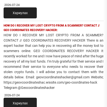
2026-07-24
Хариулах
HOW DO I RECOVER MY LOST CRYPTO FROM A SCAMMER? CONTACT //
GEO COORDINATES RECOVERY HACKER:
HOW DO I RECOVER MY LOST CRYPTO FROM A SCAMMER?
CONTACT // GEO COORDINATES RECOVERY HACKER There is an
expert hacker that can help you in recovering all the money lost to
scammers online. GEO COORDINATES RECOVERY HACKER It
recently worked for me and I now have peace of mind after the huge
recovery of all my lost funds. I’m truly grateful for their service and I
recommend their service to everyone who needs to recover their
stolen crypto funds. I will advise you to contact them with the
details below. Email: geovcoordinateshacker@gmail.com Website;
https://geovcoordinateshac.wixsite.com/geo-coordinates-hack
Telegram @Geocoordinateshacker
2026-07-24
Хариулах