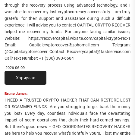
through the recovery process using advanced technology, and I
was able to recover my lost cryptocurrency successfully. I am truly
grateful for their support and assistance during such a difficult
experience. I will advise you to contact CAPITAL CRYPTO RECOVER
helped me recover my funds. For anyone facing similar issues,
Website: https://recovercapital.wixsite.com/capital-crypto-rec-1
Email: Capitalcryptorecover@zohomail.com Telegram:
@Capitalcryptorecover Contact: Recoverycapital@fastservice.com
Call/Text Number: +1 (336) 390-6684
2026-06-09
Хариулах
Bruno James:
I NEED A TRUSTED CRYPTO HACKER THAT CAN RESTORE LOST
OR SCAMMED FUNDS. Are you struggling to get back the money
you lost? Every day, countless individuals face the devastating
impact of scam operations that drain their hard-earned savings.
But there’s good news – GEO COORDINATES RECOVERY HACKER
are here to help you recover what’s rightfully yours. I lost my entire