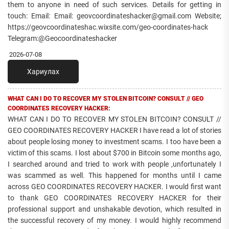
them to anyone in need of such services. Details for getting in
touch: Email: Email: geovcoordinateshacker@gmail.com Website;
https://geovcoordinateshac.wixsite.com/geo-coordinates-hack
Telegram:@Geocoordinateshacker
2026-07-08
Хариулах
WHAT CAN I DO TO RECOVER MY STOLEN BITCOIN? CONSULT // GEO
COORDINATES RECOVERY HACKER:
WHAT CAN I DO TO RECOVER MY STOLEN BITCOIN? CONSULT //
GEO COORDINATES RECOVERY HACKER I have read a lot of stories
about people losing money to investment scams. I too have been a
victim of this scams. I lost about $700 in Bitcoin some months ago,
I searched around and tried to work with people ,unfortunately I
was scammed as well. This happened for months until I came
across GEO COORDINATES RECOVERY HACKER. I would first want
to thank GEO COORDINATES RECOVERY HACKER for their
professional support and unshakable devotion, which resulted in
the successful recovery of my money. I would highly recommend