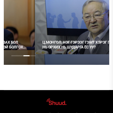
Ц.МОНГОЛ: НЭГ ГЭРЭЭГ ГЭМТ ХЭРЭГ ГЭЭД, НӨГӨӨГ
НЬ ОРХИХ НЬ ШУДАРГА ЁС УУ?