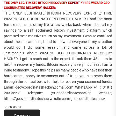
THE ONLY LEGITIMATE BITCOIN RECOVERY EXPERT // HIRE WIZARD GEO
COORDINATES RECOVERY HACKER:
THE ONLY LEGITIMATE BITCOIN RECOVERY EXPERT // HIRE
WIZARD GEO COORDINATES RECOVERY HACKER I had the most
terrible moments of my life, a few weeks back when I lost all my
savings to a self acclaimed bitcoin investment platform which
promised me a massive return on my investment. I was so confused
about these scammers, I had to do what everyone in my situation
would do, I did some research and came across a lot of
Testimonials about WIZARD GEO COORDINATES RECOVERY
HACKER. I got to reach out to the expert. It took them 48 hours to
help me recover my funds. Bitcoin recovery is very much real. I am a
living testimony. Hope this helps as many people who have lost their
hard earned money to scammers out of trust, you can reach them
through the contact below for help to recover your scammed funds.
Email: geovcoordinateshacker@gmail.com WhatsApp +1 ( 318 )
203-3657 Telegram: @Geocoordinateshacker Website;
https://geovcoordinateshac.wixsite.com/geo-coordinates-hack
2026-08-04
Хариулах