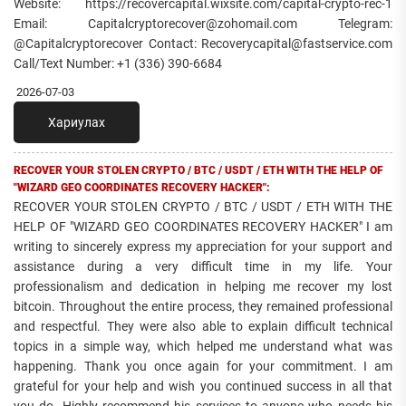
Website: https://recovercapital.wixsite.com/capital-crypto-rec-1
Email: Capitalcryptorecover@zohomail.com Telegram:
@Capitalcryptorecover Contact: Recoverycapital@fastservice.com
Call/Text Number: +1 (336) 390-6684
2026-07-03
Хариулах
RECOVER YOUR STOLEN CRYPTO / BTC / USDT / ETH WITH THE HELP OF
"WIZARD GEO COORDINATES RECOVERY HACKER":
RECOVER YOUR STOLEN CRYPTO / BTC / USDT / ETH WITH THE
HELP OF "WIZARD GEO COORDINATES RECOVERY HACKER" I am
writing to sincerely express my appreciation for your support and
assistance during a very difficult time in my life. Your
professionalism and dedication in helping me recover my lost
bitcoin. Throughout the entire process, they remained professional
and respectful. They were also able to explain difficult technical
topics in a simple way, which helped me understand what was
happening. Thank you once again for your commitment. I am
grateful for your help and wish you continued success in all that