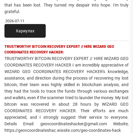
that has been lost. They turned my despair into hope. I'm truly
grateful.
2026-07-11
Хариулах
TRUSTWORTHY BITCOIN RECOVERY EXPERT // HIRE WIZARD GEO
COORDINATES RECOVERY HACKER:
TRUSTWORTHY BITCOIN RECOVERY EXPERT // HIRE WIZARD GEO
COORDINATES RECOVERY HACKER I am incredibly appreciative of
WIZARD GEO COORDINATES RECOVERY HACKER's knowledge,
assistance, and direction during the process of recovering my lost
bitcoin, their team was highly skilled in blockchain analysis, and
they had the tools to trace the funds through various exchanges
and wallets, even if the scammer tried to launder the money. My lost
bitcoin was recovered in about 28 hours by WIZARD GEO
COORDINATES RECOVERY HACKER. Their efforts are much
appreciated, and I strongly suggest their service to everyone.
Details Email: geovcoordinateshacker@gmail.com Website;
https://geovcoordinateshac.wixsite.com/geo-coordinates-hack