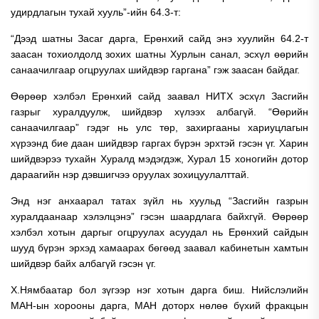
удирдлагын тухай хууль”-ийн 64.3-т:
“Дээд шатны Засаг дарга, Ерөнхий сайд энэ хуулийн 64.2-т
заасан тохиолдолд зохих шатны Хурлын санал, эсхүл өөрийн
санаачилгаар огцруулах шийдвэр гаргана” гэж заасан байдаг.
Өөрөөр хэлбэл Ерөнхий сайд заавал НИТХ эсхүл Засгийн
газрыг хуралдуулж, шийдвэр хүлээх албагүй. “Өөрийн
санаачилгаар” гэдэг нь улс төр, захиргааны хариуцлагын
хүрээнд бие даан шийдвэр гаргах бүрэн эрхтэй гэсэн үг. Харин
шийдвэрээ тухайн Хуралд мэдэгдэж, Хурал 15 хоногийн дотор
дараагийн нэр дэвшигчээ оруулах зохицуулалттай.
Энд нэг анхаарал татах зүйл нь хуульд “Засгийн газрын
хуралдаанаар хэлэлцэнэ” гэсэн шаардлага байхгүй. Өөрөөр
хэлбэл хотын даргыг огцруулах асуудал нь Ерөнхий сайдын
шууд бүрэн эрхэд хамаарах бөгөөд заавал кабинетын хамтын
шийдвэр байх албагүй гэсэн үг.
Х.Нямбаатар бол зүгээр нэг хотын дарга биш. Нийслэлийн
МАН-ын хорооны дарга, МАН доторх нөлөө бүхий фракцын