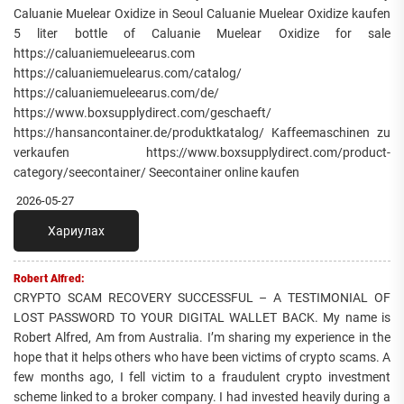
Caluanie Muelear Oxidize in Seoul Caluanie Muelear Oxidize kaufen
5 liter bottle of Caluanie Muelear Oxidize for sale
https://caluaniemueleearus.com
https://caluaniemuelearus.com/catalog/
https://caluaniemueleearus.com/de/
https://www.boxsupplydirect.com/geschaeft/
https://hansancontainer.de/produktkatalog/ Kaffeemaschinen zu
verkaufen https://www.boxsupplydirect.com/product-
category/seecontainer/ Seecontainer online kaufen
2026-05-27
Хариулах
Robert Alfred:
CRYPTO SCAM RECOVERY SUCCESSFUL – A TESTIMONIAL OF
LOST PASSWORD TO YOUR DIGITAL WALLET BACK. My name is
Robert Alfred, Am from Australia. I’m sharing my experience in the
hope that it helps others who have been victims of crypto scams. A
few months ago, I fell victim to a fraudulent crypto investment
scheme linked to a broker company. I had invested heavily during a