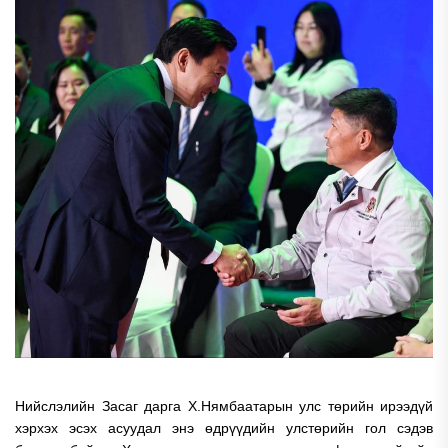
Нийслэлийн Засаг дарга Х.Нямбаатарын улс төрийн ирээдүй
хэрхэх эсэх асуудал энэ өдрүүдийн улстөрийн гол сэдэв