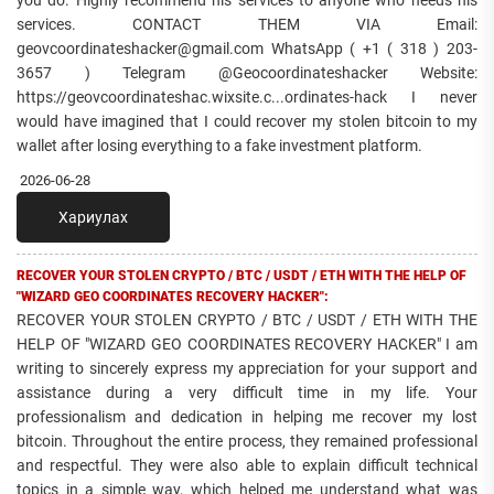
you do. Highly recommend his services to anyone who needs his
services. CONTACT THEM VIA Email:
geovcoordinateshacker@gmail.com WhatsApp ( +1 ( 318 ) 203-
3657 ) Telegram @Geocoordinateshacker Website:
https://geovcoordinateshac.wixsite.c...ordinates-hack I never
would have imagined that I could recover my stolen bitcoin to my
wallet after losing everything to a fake investment platform.
2026-06-28
Хариулах
RECOVER YOUR STOLEN CRYPTO / BTC / USDT / ETH WITH THE HELP OF
"WIZARD GEO COORDINATES RECOVERY HACKER":
RECOVER YOUR STOLEN CRYPTO / BTC / USDT / ETH WITH THE
HELP OF "WIZARD GEO COORDINATES RECOVERY HACKER" I am
writing to sincerely express my appreciation for your support and
assistance during a very difficult time in my life. Your
professionalism and dedication in helping me recover my lost
bitcoin. Throughout the entire process, they remained professional
and respectful. They were also able to explain difficult technical
topics in a simple way, which helped me understand what was