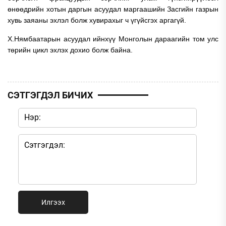
өнөөдрийн хотын даргын асуудал маргаашийн Засгийн газрын
хувь заяаны эхлэл болж хувирахыг ч үгүйсгэх аргагүй.
Х.Нямбаатарын асуудал ийнхүү Монголын дараагийн том улс
төрийн цикл эхлэх дохио болж байна.
СЭТГЭГДЭЛ БИЧИХ
Илгээх