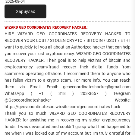
2026-08-04
Хариулах
WIZARD GEO COORDINATES RECOVERY HACKER.:
HIRE WIZARD GEO COORDINATES RECOVERY HACKER TO
RECOVER YOUR LOST / STOLEN CRYPTO / BITCOIN / USDT / ETH I
want to quickly tell you all about an Authorized hacker that can help
you recover your lost cryptocurrency. WIZARD GEO COORDINATES
RECOVERY HACKER. Their goal is to help victims of bitcoin and
cryptocurrency scam/fraud recover their digital funds from
scammers operating offshore. I recommend them to anyone who
has fallen victim to a crypto scam. For more info. You can reach
them via Email: Email: geovcoordinateshacker@gmail.com
WhatsApp ( +1 ( 318 ) 203-3657 ) Telegram
@Geocoordinateshacker Website;
https://geovcoordinatesac.wixsite.com/geo-coordinates-hack
Thank you so much WIZARD GEO COORDINATES RECOVERY
HACKER for assisting me in recovering my stolen cryptocurrency
funds. I was devastated and couldn't grasp what had happened to
me when I was locked out of my account but I'm truly grateful for