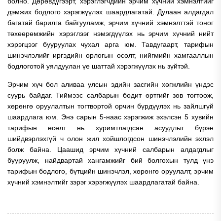
болно. Дөрөвдүгээрт, хэрэглэгчдийн эрчим хүчний хэмнэлтийг
дэмжих бодлого хэрэгжүүлэх шаардлагатай. Дулаан алдагдал
багатай барилга байгууламж, эрчим хүчний хэмнэлттэй тоног
төхөөрөмжийн хэрэглээг нэмэгдүүлэх нь эрчим хүчний нийт
хэрэгцээг бууруулах чухал арга юм. Тавдугаарт, тарифын
шинэчлэлийг иргэдийн орлогын өсөлт, нийгмийн хамгааллын
бодлоготой уялдуулан үе шаттай хэрэгжүүлэх нь зүйтэй.
Эрчим хүч бол аливаа улсын эдийн засгийн хөгжлийн үндэс
суурь байдаг. Тиймээс салбарын бодит өртгийг зөв тогтоож,
хөрөнгө оруулалтын тогтвортой орчин бүрдүүлэх нь зайлшгүй
шаардлага юм. Энэ сарын 5-наас хэрэгжиж эхэлсэн 5 хувийн
тарифын өсөлт нь хуримтлагдсан асуудлыг бүрэн
шийдвэрлэхгүй ч олон жил хойшлогдсон шинэчлэлийн эхлэл
болж байна. Цаашид эрчим хүчний салбарын алдагдлыг
бууруулж, найдвартай хангамжийг бий болгохын тулд үнэ
тарифын бодлого, бүтцийн шинэчлэл, хөрөнгө оруулалт, эрчим
хүчний хэмнэлтийг зэрэг хэрэгжүүлэх шаардлагатай байна.