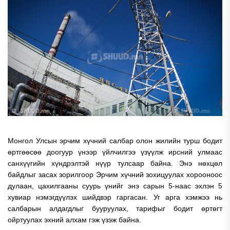
Монгол Улсын эрчим хүчний салбар олон жилийн турш бодит
өртгөөсөө доогуур үнээр үйлчилгээ үзүүлж ирсний улмаас
санхүүгийн хүндрэлтэй нүүр тулсаар байна. Энэ нөхцөл
байдлыг засах зорилгоор Эрчим хүчний зохицуулах хорооноос
дулаан, цахилгааны суурь үнийг энэ сарын 5-наас эхлэн 5
хувиар нэмэгдүүлэх шийдвэр гаргасан. Уг арга хэмжээ нь
салбарын алдагдлыг бууруулах, тарифыг бодит өртөгт
ойртуулах эхний алхам гэж үзэж байна.