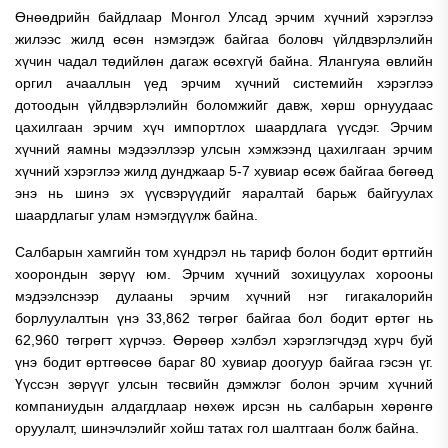
Өнөөдрийн байдлаар Монгол Улсад эрчим хүчний хэрэглээ
жилээс жилд өсөн нэмэгдэж байгаа боловч үйлдвэрлэлийн
хүчин чадал төдийлөн дагаж өсөхгүй байна. Ялангуяа өвлийн
оргил ачааллын үед эрчим хүчний системийн хэрэглээ
дотоодын үйлдвэрлэлийн боломжийг давж, хөрш орнуудаас
цахилгаан эрчим хүч импортлох шаардлага үүсдэг. Эрчим
хүчний яамны мэдээллээр улсын хэмжээнд цахилгаан эрчим
хүчний хэрэглээ жилд дунджаар 5-7 хувиар өсөж байгаа бөгөөд
энэ нь шинэ эх үүсвэрүүдийг яаралтай барьж байгуулах
шаардлагыг улам нэмэгдүүлж байна.
Салбарын хамгийн том хүндрэл нь тариф болон бодит өртгийн
хоорондын зөрүү юм. Эрчим хүчний зохицуулах хорооны
мэдээлснээр дулааны эрчим хүчний нэг гигакалорийн
борлуулалтын үнэ 33,862 төгрөг байгаа бол бодит өртөг нь
62,960 төгрөгт хүрчээ. Өөрөөр хэлбэл хэрэглэгчдэд хүрч буй
үнэ бодит өртгөөсөө бараг 80 хувиар доогуур байгаа гэсэн үг.
Үүссэн зөрүүг улсын төсвийн дэмжлэг болон эрчим хүчний
компаниудын алдагдлаар нөхөж ирсэн нь салбарын хөрөнгө
оруулалт, шинэчлэлийг хойш татах гол шалтгаан болж байна.