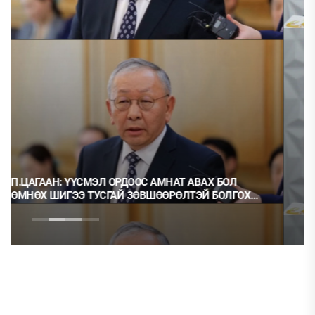
ВАХ БОЛ
Ц.МОНГОЛ: НЭГ ГЭРЭЭГ ГЭМТ ХЭРЭГ ГЭЭД
ЭЙ БОЛГОХ
НЬ ОРХИХ НЬ ШУДАРГА ЁС УУ?