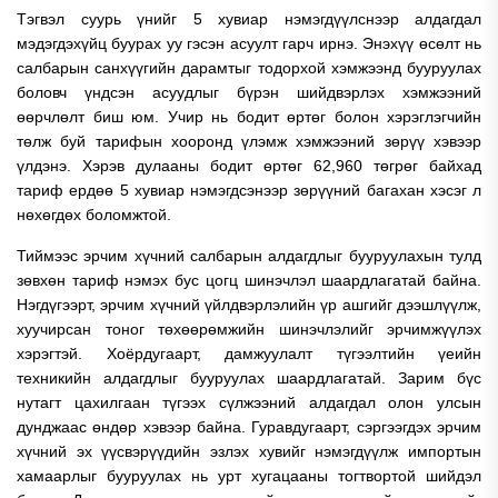
Тэгвэл суурь үнийг 5 хувиар нэмэгдүүлснээр алдагдал
мэдэгдэхүйц буурах уу гэсэн асуулт гарч ирнэ. Энэхүү өсөлт нь
салбарын санхүүгийн дарамтыг тодорхой хэмжээнд бууруулах
боловч үндсэн асуудлыг бүрэн шийдвэрлэх хэмжээний
өөрчлөлт биш юм. Учир нь бодит өртөг болон хэрэглэгчийн
төлж буй тарифын хооронд үлэмж хэмжээний зөрүү хэвээр
үлдэнэ. Хэрэв дулааны бодит өртөг 62,960 төгрөг байхад
тариф ердөө 5 хувиар нэмэгдсэнээр зөрүүний багахан хэсэг л
нөхөгдөх боломжтой.
Тиймээс эрчим хүчний салбарын алдагдлыг бууруулахын тулд
зөвхөн тариф нэмэх бус цогц шинэчлэл шаардлагатай байна.
Нэгдүгээрт, эрчим хүчний үйлдвэрлэлийн үр ашгийг дээшлүүлж,
хуучирсан тоног төхөөрөмжийн шинэчлэлийг эрчимжүүлэх
хэрэгтэй. Хоёрдугаарт, дамжуулалт түгээлтийн үеийн
техникийн алдагдлыг бууруулах шаардлагатай. Зарим бүс
нутагт цахилгаан түгээх сүлжээний алдагдал олон улсын
дунджаас өндөр хэвээр байна. Гуравдугаарт, сэргээгдэх эрчим
хүчний эх үүсвэрүүдийн эзлэх хувийг нэмэгдүүлж импортын
хамаарлыг бууруулах нь урт хугацааны тогтвортой шийдэл