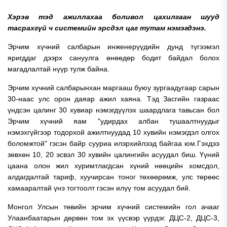
Хэрэв тэд ажиллахаа боливол цахилгаан шууд
тасрахгүй ч системийн эрсдэл цаг тутам нэмэгдэнэ.
Эрчим хүчний салбарын инженерүүдийн дунд түгээмэл
яригддаг дээрх сануулга өнөөдөр бодит байдал болох
магадлалтай нүүр тулж байна.
Эрчим хүчний салбарынхан маргааш буюу зургаадугаар сарын
30-наас улс орон даяар ажил хаяна. Тэд Засгийн газраас
үндсэн цалинг 30 хувиар нэмэгдүүлэх шаардлага тавьсан бол
Эрчим хүчний яам "удирдах албан тушаалтнуудыг
нэмэхгүйгээр тодорхой ажилтнуудад 10 хувийн нэмэгдэл олгох
боломжтой" гэсэн байр сууриа илэрхийлээд байгаа юм.Гэхдээ
зөвхөн 10, 20 эсвэл 30 хувийн цалингийн асуудал биш. Үүний
цаана олон жил хуримтлагдсан хүний нөөцийн хомсдол,
алдагдалтай тариф, хуучирсан тоног төхөөрөмж, улс төрөөс
хамааралтай үнэ тогтоолт гэсэн илүү том асуудал бий.
Монгол Улсын төвийн эрчим хүчний системийн гол ачааг
Улаанбаатарын дөрвөн том эх үүсвэр үүрдэг. ДЦС-2, ДЦС-3,