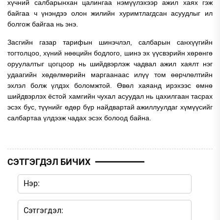
хүчний салбарынхан цалингаа нэмүүлэхээр ажил хаях гэж
байгаа ч үнэндээ олон жилийн хуримтлагдсан асуудлыг ил
болгож байгаа нь энэ.
Засгийн газар тарифын шинэчлэл, салбарын санхүүгийн
тогтолцоо, хүний нөөцийн бодлого, шинэ эх үүсвэрийн хөрөнгө
оруулалтыг цогцоор нь шийдвэрлэж чадвал ажил хаялт нэг
удаагийн хөдөлмөрийн маргаанаас илүү том өөрчлөлтийн
эхлэл болж үлдэх боломжтой. Өвөл хаяанд ирэхээс өмнө
шийдвэрлэх ёстой хамгийн чухал асуудал нь цахилгаан тасрах
эсэх бус, түүнийг өдөр бүр найдвартай ажиллуулдаг хүмүүсийг
салбартаа үлдээж чадах эсэх болоод байна.
СЭТГЭГДЭЛ БИЧИХ