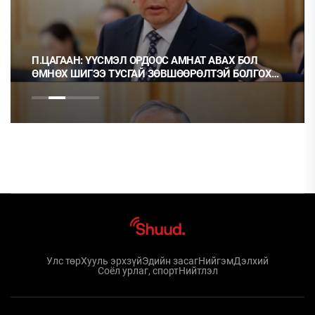
П.ЦАГААН: ҮҮСМЭЛ ОРДООС АМНАТ АВАХ БОЛ
ӨМНӨХ ШИГЭЭ ТУСГАЙ ЗӨВШӨӨРӨЛТЭЙ БОЛГОХ
ХЭРЭГТЭЙ
Улс төр
Хууль эрхзүй
Эдийн засаг
Нийгэм
Дэлхий
Соёл урлаг, спорт
Нийтлэл