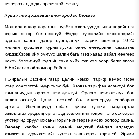
нэгээрээ алдагдах эрсдэлтэй гэсэн үг.
Хүний нөөц хамгийн том эрсдэл болжээ
Монголд өндөр даралтын турбин ажиллуулдаг инженерийг нэг
сарын дотор бэлтгэдэггүй. Өндөр хүчдэлийн диспетчерийг
зургаан сарын дотор сургадаггүй. Зарим инженер 10-20
жилийн туршлага хуримтлуулж байж өнөөдрийн хэмжээнд
хүрдэг.Хэрэв ийм хүмүүс цалин бага гээд хаяад явбал мөнгөөр
нөхөх боломжгүй гэдгийг сайд хийх гэж хөл хөөр болж явсан
Б.Найдалаа ойлгомоор байна.
Н.Учралын Засгийн газар цалин нэмэх, тариф нэмэх гэсэн
хоёр сонголттой нүүр тулж буй. Хэрвээ тарифаа өсгөхгүй бол
компаниудын орлого нэмэгдэхгүй. Орлого нэмэгдэхгүй бол
цалин өсөхгүй. Цалин өсөхгүй бол инженерүүд салбараа
орхино. Инженерүүд явбал эрчим хүчний найдвартай
ажиллагаа эрсдэлд орно гээд зовлонгийн тойрогт энэ салбарыг
улстөрчид оруулчихсаны горыг нийтээрээ амсах болоод байна.
Өөрөөр хэлбэл эрчим хүчний аюулгүй байдал алдагдах
хэмжээнд хүрчихсэнийг хүлээн зөвшөөрөх хэрэгтэй. Эрчим