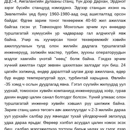
ДЦС-4, Амгалангийн дулааны станц. Үүн дээр Дархан, Эрдэнэт
зэрэг бүсийн станцууд нэмэгдэнэ. Эдгээр станцын ихэнх нь
Зөвлөлтийн үед буюу 1960-1980-аад онд ашиглалтад орсон
байдаг. Өдгөө зарим тоног төхөөрөмж 40-60 жил ажиллаж
байгаа гэсэн үг. Товчхондоо Монголын эрчим хүч өнөөдөр
туршлагатай хүмүүсийн ур чадвараар гал алдчихгүй явж
байна. Учир нь хуучирсан тоног төхөөрөмжийг хэвийн
ажиллуулахын тулд олон жилийн дадлага туршлагатай
инженерүүд, ээлжийн мастер, турбин, зуухны операторуудын
мэдлэг хамгийн үнэтэй "нөөц" болж байна. Гэхдээ эрчим
хүчний ажилтан гэдэг зөвхөн цахилгаан залгадаг хүн биш. 24
цагийн ээлжинд, өндөр даралттай шугам дээр ажиллана, өдөр
бүр өндөр температуртай зуух, турбинтай харьцана. Өвлийн
-35 хэмд ч ослын дуудлагад явна. Гэтэл сүүлийн жилүүдэд уул
уурхай, томоохон хувийн компаниуд инженерүүдэд хоёр, гурав
дахин өндөр цалин санал болгодог болсон. Үүний улмаас олон
туршлагатай инженер хувийн хэвшил рүү шилжиж байна.
Зарим станц шинэ төгсөгч авч ажиллуулдаг ч 2-3 жилийн дараа
уул уурхайн салбар руу явчихдаг тухай үйлдвэрчний эвлэлүүд
удаа дараа ярьдаг. Өөрөөр хэлбэл асуудал цалин нэмэх эсэх
биш, салбар мэргэжилтнээ тогтоон барьж чадах уу гэдэг дээр