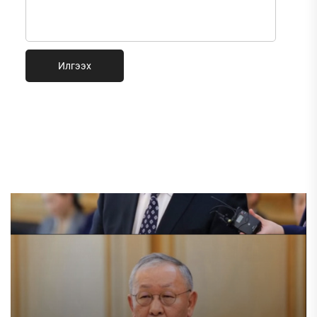
Илгээх