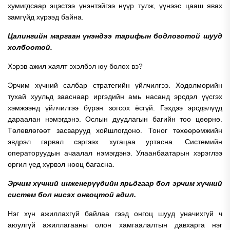
хумигдсаар эцэстээ үнэнтэйгээ нүүр тулж, үүнээс цааш явах
замгүйд хүрээд байна.
Цалингийн маргаан үнэндээ тарифын бодлоготой шууд
холбоотой.
Хэрэв ажил хаялт эхэлбэл юу болох вэ?
Эрчим хүчний салбар стратегийн үйлчилгээ. Хөдөлмөрийн
тухай хуульд зааснаар иргэдийн амь насанд эрсдэл үүсгэх
хэмжээнд үйлчилгээ бүрэн зогсох ёсгүй. Гэхдээ эрсдэлүүд
дараалан нэмэгдэнэ. Ослын дуудлагын багийн тоо цөөрнө.
Төлөвлөгөөт засварууд хойшлогдоно. Тоног төхөөрөмжийн
эвдрэл гарвал сэргээх хугацаа уртасна. Системийн
операторуудын ачаалал нэмэгдэнэ. Улаанбаатарын хэрэглээ
оргил үед хүрвэл нөөц багасна.
Эрчим хүчний инженерүүдийн ярьдгаар бол эрчим хүчний
систем бол нисэх онгоцтой адил.
Нэг хүн ажиллахгүй байлаа гээд онгоц шууд уначихгүй ч
аюулгүй ажиллагааны олон хамгаалалтын давхарга нэг