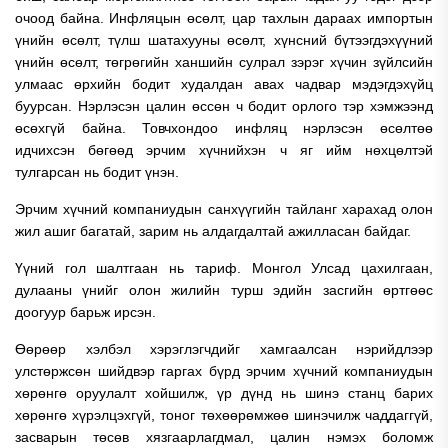
очоод байна. Инфляцын өсөлт, цар тахлын дараах импортын
үнийн өсөлт, түлш шатахууны өсөлт, хүнсний бүтээгдэхүүний
үнийн өсөлт, төгрөгийн ханшийн сулрал зэрэг хүчин зүйлсийн
улмаас өрхийн бодит худалдан авах чадвар мэдэгдэхүйц
буурсан. Нэрлэсэн цалин өссөн ч бодит орлого тэр хэмжээнд
өсөхгүй байна. Товчхондоо инфляц нэрлэсэн өсөлтөө
идчихсэн бөгөөд эрчим хүчнийхэн ч яг ийм нөхцөлтэй
тулгарсан нь бодит үнэн.
Эрчим хүчний компаниудын санхүүгийн тайланг харахад олон
жил ашиг багатай, зарим нь алдагдалтай ажилласан байдаг.
Үүний гол шалтгаан нь тариф. Монгол Улсад цахилгаан,
дулааны үнийг олон жилийн турш эдийн засгийн өртгөөс
доогуур барьж ирсэн.
Өөрөөр хэлбэл хэрэглэгчдийг хамгаалсан нэрийдлээр
улстөржсөн шийдвэр гаргах бүрд эрчим хүчний компаниудын
хөрөнгө оруулалт хойшилж, үр дүнд нь шинэ станц барих
хөрөнгө хүрэлцэхгүй, тоног төхөөрөмжөө шинэчилж чаддаггүй,
засварын төсөв хязгаарлагдмал, цалин нэмэх боломж