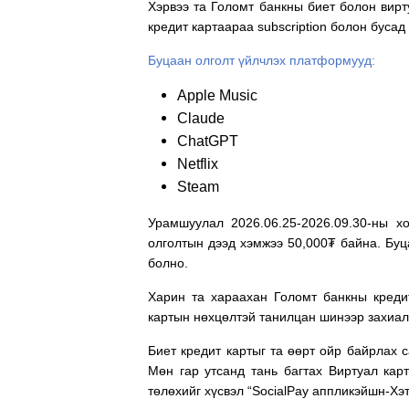
Хэрвээ та Голомт банкны биет болон вирт
кредит картаараа subscription болон буса
Буцаан олголт үйлчлэх платформууд:
Apple Music
Claude
ChatGPT
Netflix
Steam
Урамшуулал 2026.06.25-2026.09.30-ны х
олголтын дээд хэмжээ 50,000₮ байна. Буц
болно.
Харин та хараахан Голомт банкны кред
картын нөхцөлтэй танилцан шинээр захиал
Биет кредит картыг та өөрт ойр байрлах 
Мөн гар утсанд тань багтах Виртуал кар
төлөхийг хүсвэл “SocialPay аппликэйшн-Хэ