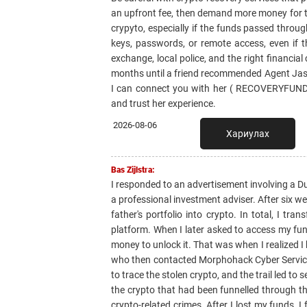
an upfront fee, then demand more money for tax
crypyto, especially if the funds passed throu
keys, passwords, or remote access, even if t
exchange, local police, and the right financia
months until a friend recommended Agent Jasm
I can connect you with her ( RECOVERYFU
and trust her experience.
2026-08-06
Хариулах
Bas Zijlstra:
I responded to an advertisement involving a 
a professional investment adviser. After six 
father's portfolio into crypto. In total, I tr
platform. When I later asked to access my fu
money to unlock it. That was when I realized I h
who then contacted Morphohack Cyber Serv
to trace the stolen crypto, and the trail led 
the crypto that had been funnelled through t
crypto-related crimes. After I lost my funds,