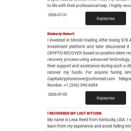
to life with their professional help. I highly 
2026-07-31
Хариулах
Kimberly Hebert:
I invested in bitcoin trading After losing $
investment platform and later discovered it
CRYPTO RECOVER based on positive client rev
recovery process using advanced technology, a
their support and assistance during such a d
recover my funds. For anyone facing similar
Capitalcryptorecover@zohomail.com Telegr
Number: +1 (336) 390-6684
2026-07-03
Хариулах
I RECOVERED MY LOST BITCOIN:
My name is Lesa Reed from Kentucky, USA. I
learn from my experience and avoid falling in