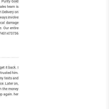
+ Purity Gold
sales team is
h Delivery on
lways involve
nical damage
e. Our entire
47401473736
et it back. I
 trusted him.
my texts and
ce. Later on,
ath the money
p again. her