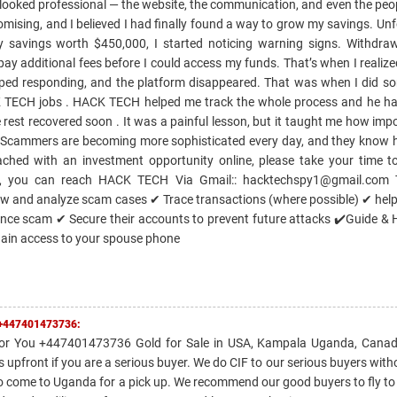
 looked professional — the website, the communication, and even the peop
omising, and I believed I had finally found a way to grow my savings. Unfo
y savings worth $450,000, I started noticing warning signs. Withdr
 pay additional fees before I could access my funds. That’s when I reali
opped responding, and the platform disappeared. That was when I did s
 TECH jobs . HACK TECH helped me track the whole process and he h
rest recovered soon . It was a painful lesson, but it taught me how impor
 it . Scammers are becoming more sophisticated every day, and they know
ached with an investment opportunity online, please take your time to
onals, you can reach HACK TECH Via Gmail:: hacktechspy1@gmail.com
ew and analyze scam cases ✔ Trace transactions (where possible) ✔ help
nce scam ✔ Secure their accounts to prevent future attacks ✔️Guide & 
Gain access to your spouse phone
u +447401473736:
 For You +447401473736 Gold for Sale in USA, Kampala Uganda, Canada
front if you are a serious buyer. We do CIF to our serious buyers with
o come to Uganda for a pick up. We recommend our good buyers to fly t