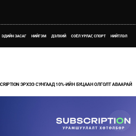
ЭДИЙН ЗАСАГ
НИЙГЭМ
ДЭЛХИЙ
СОЁЛ УРЛАГ, СПОРТ
НИЙТЛЭЛ
CRIPTION ЭРХЭЭ СУНГААД 10%-ИЙН БУЦААН ОЛГОЛТ АВААРАЙ