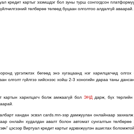
уал кредит картыг эзэмшдэг бол зуны турш сонгогдсон платформу
д үйлчилгээний төлбөрөө төлөөд буцаан олголтоо алдалгүй аваарай.
ооронд үргэлжлэх бөгөөд энэ хугацаанд нэг харилцагчид олгох
аан олголт гүйлгээ хийснээс хойш 2-3 хоногийн дараа таны данса
ит картын харилцагч болж амжаагүй бол
ЭНД
дарж, бүх төрлийн 
аарай.
салбарт хандан эсвэл cards.mn-ээр дамжуулан онлайнаар захиалж
таар онлайн худалдан авалт болон автомат сунгалтын төлбөрөө
тэвч” цэсээр Виртуал кредит картыг идэвхжүүлэн ашиглах боломжтой