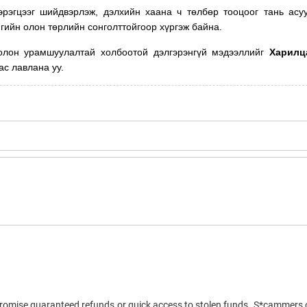
эрэгцээг шийдвэрлэж, дэлхийн хаана ч төлбөр тооцоог тань асу
мгийн олон төрлийн сонголттойгоор хүргэж байна.
болон урамшуулалтай холбоотой дэлгэрэнгүй мэдээллийг
Харилц
ас лавлана уу.
 promise guaranteed refunds or quick access to stolen funds. S*cammers 