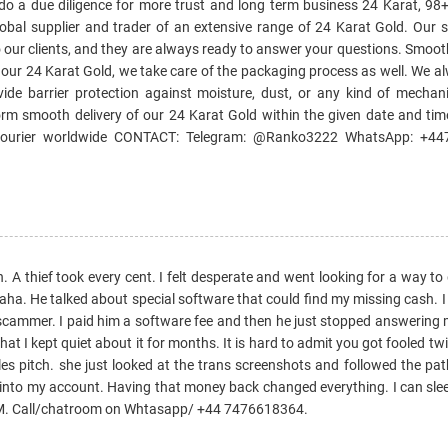
 do a due diligence for more trust and long term business 24 Karat, 98
lobal supplier and trader of an extensive range of 24 Karat Gold. Our 
 our clients, and they are always ready to answer your questions. Smoot
 our 24 Karat Gold, we take care of the packaging process as well. We a
ide barrier protection against moisture, dust, or any kind of mecha
orm smooth delivery of our 24 Karat Gold within the given date and tim
y courier worldwide CONTACT: Telegram: @Ranko3222 WhatsApp: +4
 A thief took every cent. I felt desperate and went looking for a way to g
ha. He talked about special software that could find my missing cash. I
scammer. I paid him a software fee and then he just stopped answering 
at I kept quiet about it for months. It is hard to admit you got fooled twi
ales pitch. she just looked at the trans screenshots and followed the p
into my account. Having that money back changed everything. I can slee
Call/chatroom on Whtasapp/ +44 7476618364.