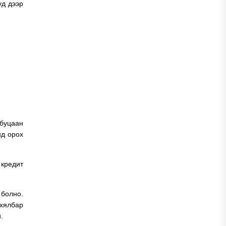
уд дээр
 буцаан
нд орох
кредит
 болно.
 хялбар
.