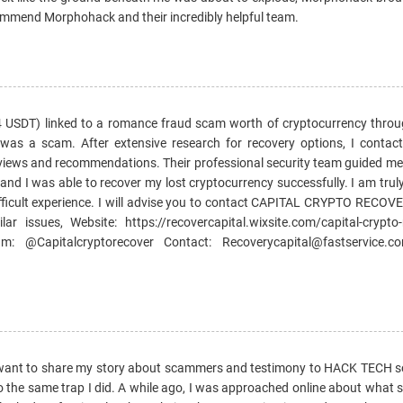
recommend Morphohack and their incredibly helpful team.
78.4 USDT) linked to a romance fraud scam worth of cryptocurrency throu
 was a scam. After extensive research for recovery options, I conta
iews and recommendations. Their professional security team guided me
nd I was able to recover my lost cryptocurrency successfully. I am truly
ifficult experience. I will advise you to contact CAPITAL CRYPTO RECOV
 issues, Website: https://recovercapital.wixsite.com/capital-crypto-
am: @Capitalcryptorecover Contact: Recoverycapital@fastservice.co
 want to share my story about scammers and testimony to HACK TECH s
to the same trap I did. A while ago, I was approached online about what 