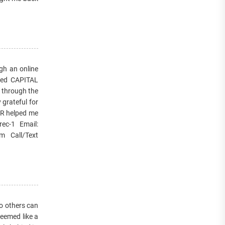
gh an online
cted CAPITAL
 through the
 grateful for
ER helped me
rec-1 Email:
m Call/Text
o others can
seemed like a