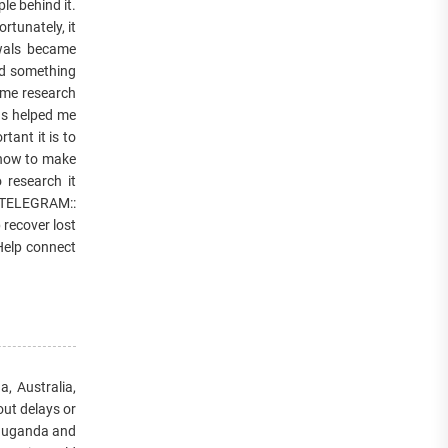
le behind it.
rtunately, it
awals became
zed something
ome research
as helped me
tant it is to
 how to make
 research it
 TELEGRAM::
 recover lost
Help connect
, Australia,
out delays or
o uganda and