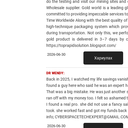
do the testing and visit our mining sites and
Wholesale supplier. Gold world is a leading g
committed to providing impeccable services to
Time Worldwide Along with the best quality of
high-technique packaging system which prov
during transportation. Not only this, we perf
gold product is delivered in 3–7 days b
https://toprapidsolution.blogspot.com/
2026-06-30
Хариулах
DR WENDY:
Back in 2025, I watched my life savings vanish.
found a guy here who said he was an expert ha
That was a big mistake. He was just another 
ran off with my money too. I felt so ashamed th
I found a real pro. she did not use a fancy s
took. she worked fast and got my funds back 
info; CYBERSPACETECHEXPERT@GMAIL.COM. 
2026-06-30