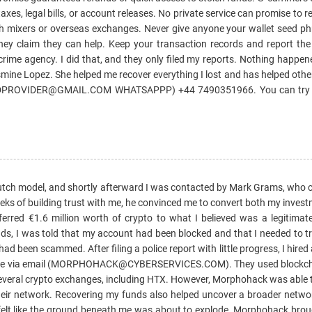
es, legal bills, or account releases. No private service can promise to r
gh mixers or overseas exchanges. Never give anyone your wallet seed ph
hey claim they can help. Keep your transaction records and report the 
l crime agency. I did that, and they only filed my reports. Nothing happen
ine Lopez. She helped me recover everything I lost and has helped other
NDPROVIDER@GMAIL.COM WHATSAPPP) +44 7490351966. You can try h
Dutch model, and shortly afterward I was contacted by Mark Grams, who c
weeks of building trust with me, he convinced me to convert both my inve
ansferred €1.6 million worth of crypto to what I believed was a legitima
nds, I was told that my account had been blocked and that I needed to t
ad been scammed. After filing a police report with little progress, I hired 
ice via email (MORPHOHACK@CYBERSERVICES.COM). They used blockcha
to several crypto exchanges, including HTX. However, Morphohack was able t
heir network. Recovering my funds also helped uncover a broader networ
 I felt like the ground beneath me was about to explode, Morphohack br