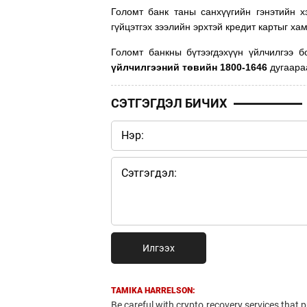
Голомт банк таны санхүүгийн гэнэтийн х
гүйцэтгэх зээлийн эрхтэй кредит картыг ха
Голомт банкны бүтээгдэхүүн үйлчилгээ 
үйлчилгээний төвийн 1800-1646
дугаара
СЭТГЭГДЭЛ БИЧИХ
Илгээх
TAMIKA HARRELSON:
Be careful with crypto recovery services that