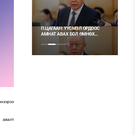
 ТҮЛШ
П.ЦАГААН: ҮҮСМЭЛ ОРДООС
Ц.М
АМНАТ АВАХ БОЛ ӨМНӨХ
ХЭР
ШИГЭЭ ТУСГАЙ
НЬ 
ЗӨВШӨӨРӨЛТЭЙ БОЛГОХ
ХЭРЭГТЭЙ
энээрээ
 авалт