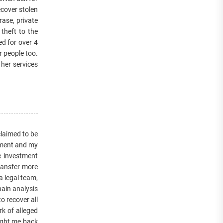
ecover stolen
rase, private
theft to the
ed for over 4
 people too.
er services
laimed to be
stment and my
te investment
ransfer more
a legal team,
in analysis
o recover all
k of alleged
ought me back