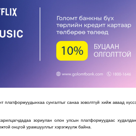
ТӨЛӨӨЛӨГЧИЙН ГАЗАРТ
НИЙСЛЭЛД ШАХМАЛ
ОРЛОГО ШИЛЖҮҮЛСЭН БОЛ 20
БОРЛУУЛАХ 435 ЦЭГ
ХУВИАР ТАТВАР СУУТГАНА
АЖИЛЛАНА
т платформуудынхаа сунгалтыг санаа зоволтгүй хийж аваад хүсс
харилцагчдадаа зориулан олон улсын платформуудаас худалдан
мжтой онцгой урамшууллыг хэрэгжүүлж байна.