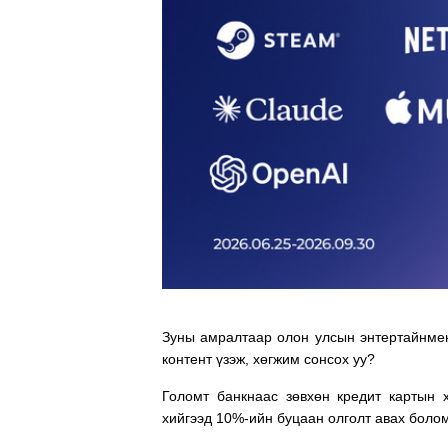
Зуны амралтаар олон улсын энтертайнмен
контент үзэж, хөгжим сонсох уу?
Голомт банкнаас зөвхөн кредит картын 
хийгээд 10%-ийн буцаан олголт авах боло