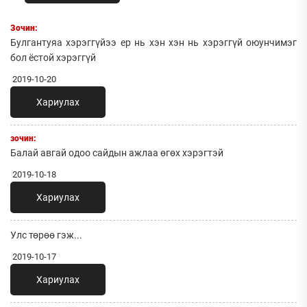
Зочин:
Булгантуяа хэрэггүйээ ер нь хэн хэн нь хэрэггүй оюунчимэг
бол ёстой хэрэггүй
2019-10-20
Хариулах
зочин:
Балай авгай одоо сайдын ажлаа өгөх хэрэгтэй
2019-10-18
Хариулах
Улс төрөө гэж...
2019-10-17
Хариулах