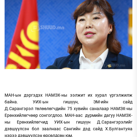
МАН-ын дэргэдэх НАМЭХ-ны ээлжит их хурал үргэлжилж
байна. УИХ-ын гишүүн, ЭМ-ийн сайд
Д.Сарангэрэл төлөөлөгчдийн 75 хувийн саналаар НАМЭХ-ны
Ерөнхийлөгчөөр сонгогдлоо. МАН-аас дүрмийн дагуу НАМЭХ-
ны Ерөнхийлөгчид УИХ-ын гишүүн Д.Сарангэрэлийг
дэвшүүлсэн бол заалнаас Сангийн дэд сайд Х.Булгантуяа
нэрээ дэвшүүлсэн өрсөлдсөн юм.