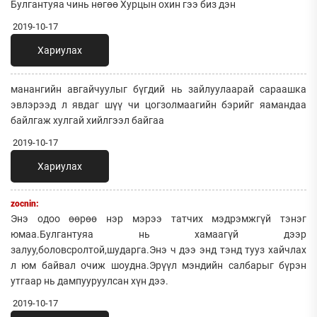
Булгантуяа чинь нөгөө Хурцын охин гээ биз дэн
2019-10-17
Хариулах
манангийн авгайчуулыг бүгдий нь зайлуулаарай сараашка
эвлэрээд л явдаг шүү чи цогзолмаагийн бэрийг яамандаа
байлгаж хулгай хийлгээл байгаа
2019-10-17
Хариулах
zocnin:
Энэ одоо өөрөө нэр мэрээ татчих мэдрэмжгүй тэнэг
юмаа.Булгантуяа нь хамаагүй дээр
залуу,боловсролтой,шударга.Энэ ч дээ энд тэнд тууз хайчлах
л юм байвал очиж шоудна.Эрүүл мэндийн салбарыг бүрэн
утгаар нь дампууруулсан хүн дээ.
2019-10-17