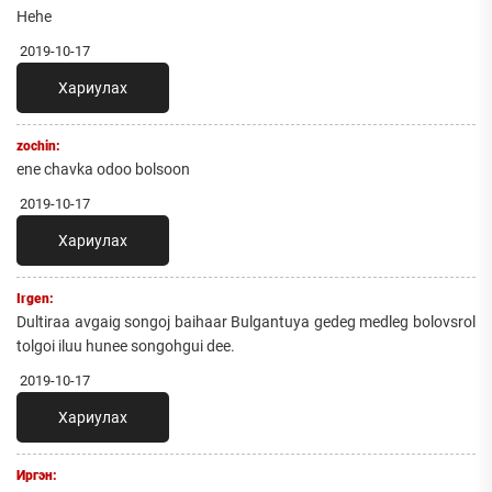
Hehe
2019-10-17
Хариулах
zochin:
ene chavka odoo bolsoon
2019-10-17
Хариулах
Irgen:
Dultiraa avgaig songoj baihaar Bulgantuya gedeg medleg bolovsrol
tolgoi iluu hunee songohgui dee.
2019-10-17
Хариулах
Иргэн: