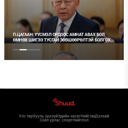
П.ЦАГААН: ҮҮСМЭЛ ОРДООС АМНАТ АВАХ БОЛ
ӨМНӨХ ШИГЭЭ ТУСГАЙ ЗӨВШӨӨРӨЛТЭЙ БОЛГОХ
ХЭРЭГТЭЙ
Улс төр
Хууль эрхзүй
Эдийн засаг
Нийгэм
Дэлхий
Соёл урлаг, спорт
Нийтлэл