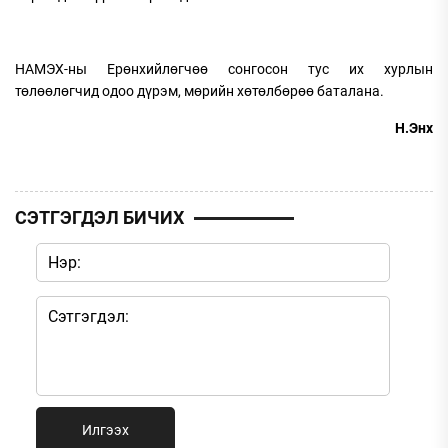
НАМЭХ-ны Ерөнхийлөгчөө сонгосон тус их хурлын
төлөөлөгчид одоо дүрэм, мөрийн хөтөлбөрөө баталана.
Н.Энх
СЭТГЭГДЭЛ БИЧИХ
Илгээх