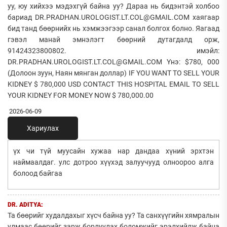
уу, юу хийхээ мэдэхгүй байна уу? Дараа нь бидэнтэй холбоо
бариад DR.PRADHAN.UROLOGIST.LT.COL@GMAIL.COM хаягаар
бид танд бөөрнийх нь хэмжээгээр санал болгох болно. Яагаад
гэвэл манай эмнэлэгт бөөрний дутагдалд орж,
91424323800802. имэйл:
DR.PRADHAN.UROLOGIST.LT.COL@GMAIL.COM Yнэ: $780, 000
(Долоон зуун, Наян мянган доллар) IF YOU WANT TO SELL YOUR
KIDNEY $ 780,000 USD CONTACT THIS HOSPITAL EMAIL TO SELL
YOUR KIDNEY FOR MONEY NOW $ 780,000.00
2026-06-09
Хариулах
үх чи түй муусайн хужаа нар дандаа хүний эрхтэн
наймаалдаг. улс дотроо хүүхэд залуучууд олноороо алга
болоод байгаа
DR. ADITYA:
Та бөөрийг худалдахыг хүсч байна уу? Та санхүүгийн хямралын
улмаас бөөрийг зарж борлуулах боломжийг эрэлхийлж байна