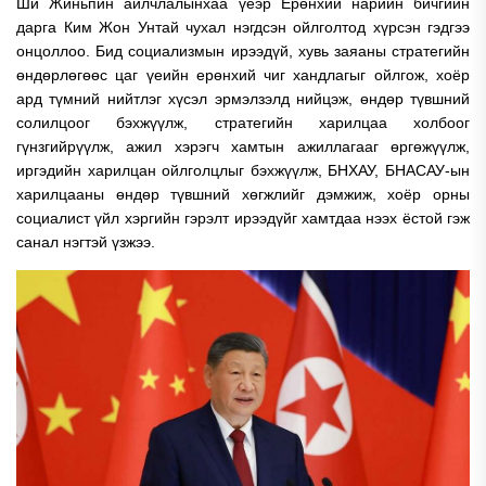
Ши Жиньпин айлчлалынхаа үеэр Ерөнхий нарийн бичгийн
дарга Ким Жон Унтай чухал нэгдсэн ойлголтод хүрсэн гэдгээ
онцоллоо. Бид социализмын ирээдүй, хувь заяаны стратегийн
өндөрлөгөөс цаг үеийн ерөнхий чиг хандлагыг ойлгож, хоёр
ард түмний нийтлэг хүсэл эрмэлзэлд нийцэж, өндөр түвшний
солилцоог бэхжүүлж, стратегийн харилцаа холбоог
гүнзгийрүүлж, ажил хэрэгч хамтын ажиллагааг өргөжүүлж,
иргэдийн харилцан ойлголцлыг бэхжүүлж, БНХАУ, БНАСАУ-ын
харилцааны өндөр түвшний хөгжлийг дэмжиж, хоёр орны
социалист үйл хэргийн гэрэлт ирээдүйг хамтдаа нээх ёстой гэж
санал нэгтэй үзжээ.