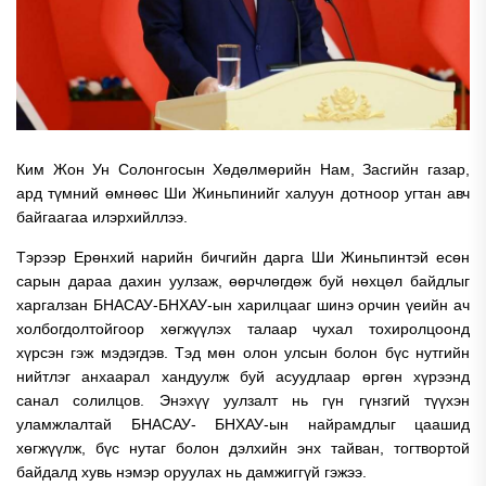
Ким Жон Ун Солонгосын Хөдөлмөрийн Нам, Засгийн газар,
ард түмний өмнөөс Ши Жиньпинийг халуун дотноор угтан авч
байгаагаа илэрхийллээ.
Тэрээр Ерөнхий нарийн бичгийн дарга Ши Жиньпинтэй есөн
сарын дараа дахин уулзаж, өөрчлөгдөж буй нөхцөл байдлыг
харгалзан БНАСАУ-БНХАУ-ын харилцааг шинэ орчин үеийн ач
холбогдолтойгоор хөгжүүлэх талаар чухал тохиролцоонд
хүрсэн гэж мэдэгдэв. Тэд мөн олон улсын болон бүс нутгийн
нийтлэг анхаарал хандуулж буй асуудлаар өргөн хүрээнд
санал солилцов. Энэхүү уулзалт нь гүн гүнзгий түүхэн
уламжлалтай БНАСАУ- БНХАУ-ын найрамдлыг цаашид
хөгжүүлж, бүс нутаг болон дэлхийн энх тайван, тогтвортой
байдалд хувь нэмэр оруулах нь дамжиггүй гэжээ.