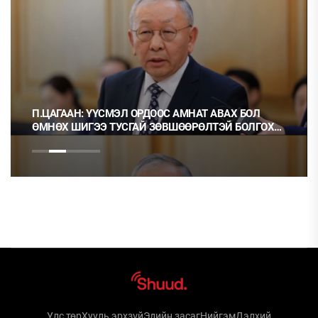
П.ЦАГААН: ҮҮСМЭЛ ОРДООС АМНАТ АВАХ БОЛ
ӨМНӨХ ШИГЭЭ ТУСГАЙ ЗӨВШӨӨРӨЛТЭЙ БОЛГОХ
ХЭРЭГТЭЙ
Улс төр
Хууль эрхзүй
Эдийн засаг
Нийгэм
Дэлхий