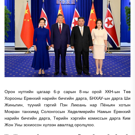
Орон нутгийн цагаар 6-р сарын 8-ны орой ХКН-ын Төв
Хорооны Ерөнхий нарийн бичгийн дарга, БНХАУ-ын дарга Ши
Жиньпин, түүний гэргий Пэн Лиюань нар Пёньян хотын
Мокран танхимд Солонгосын Хөдөлмөрийн Намын Ерөнхий
нарийн бичгийн дарга, Төрийн хэргийн комиссын дарга Ким
Жон Уны зохиосон хүлээн авалтад оролцлоо.