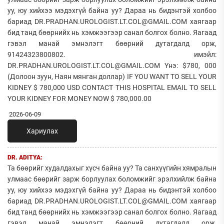
уу, юу хийхээ мэдэхгүй байна уу? Дараа нь бидэнтэй холбоо
бариад DR.PRADHAN.UROLOGIST.LT.COL@GMAIL.COM хаягаар
бид танд бөөрнийх нь хэмжээгээр санал болгох болно. Яагаад
гэвэл манай эмнэлэгт бөөрний дутагдалд орж,
91424323800802. имэйл:
DR.PRADHAN.UROLOGIST.LT.COL@GMAIL.COM Yнэ: $780, 000
(Долоон зуун, Наян мянган доллар) IF YOU WANT TO SELL YOUR
KIDNEY $ 780,000 USD CONTACT THIS HOSPITAL EMAIL TO SELL
YOUR KIDNEY FOR MONEY NOW $ 780,000.00
2026-06-09
Хариулах
DR. ADITYA:
Та бөөрийг худалдахыг хүсч байна уу? Та санхүүгийн хямралын
улмаас бөөрийг зарж борлуулах боломжийг эрэлхийлж байна
уу, юу хийхээ мэдэхгүй байна уу? Дараа нь бидэнтэй холбоо
бариад DR.PRADHAN.UROLOGIST.LT.COL@GMAIL.COM хаягаар
бид танд бөөрнийх нь хэмжээгээр санал болгох болно. Яагаад
гэвэл манай эмнэлэгт бөөрний дутагдалд орж,