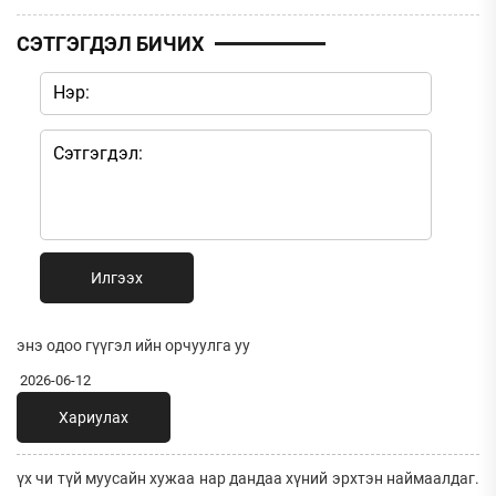
СЭТГЭГДЭЛ БИЧИХ
Илгээх
энэ одоо гүүгэл ийн орчуулга уу
2026-06-12
Хариулах
үх чи түй муусайн хужаа нар дандаа хүний эрхтэн наймаалдаг.