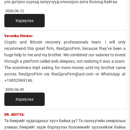
улс дотроо хүүхэд залуучууд олноороо алга болоод байгаа
2026-06-12
Хариулах
Veronika Stöcker:
Crypto and Bitcoin recovery professionals team. I will only
recommend this great firm, ResQproFirm, because they’ve been a
huge help to me and my brother. We combined our salaries to invest
through a platform called web.deepexs, not realizing it was a scam.
The scammers kept asking for more money until my brother came
across ResQproFirm via ResQproFirm@aol.com or WhatsApp at
+19852969146.
2026-06-09
Хариулах
DR. ADITYA:
Та бөөрийг худалдахыг хүсч байна уу? Та санхүүгийн хямралын
улмаас бөөрийг зарж борлуулах боломжийг эрэлхийлж байна