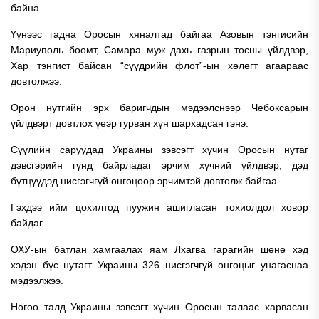
байна.
Үүнээс гадна Оросын хяналтад байгаа Азовын тэнгисийн
Мариуполь боомт, Самара муж дахь газрын тосны үйлдвэр,
Хар тэнгист байсан “сүүдрийн флот”-ын хөлөгт агаараас
довтолжээ.
Орон нутгийн эрх баригчдын мэдээлснээр Чебоксарын
үйлдвэрт довтлох үеэр гурван хүн шархадсан гэнэ.
Сүүлийн саруудад Украины зэвсэгт хүчин Оросын нутаг
дэвсгэрийн гүнд байрладаг эрчим хүчний үйлдвэр, дэд
бүтцүүдэд нисгэгчгүй онгоцоор эрчимтэй довтолж байгаа.
Гэхдээ ийм цохилтод пуужин ашигласан тохиолдол ховор
байдаг.
ОХУ-ын батлан хамгаалах яам Лхагва гарагийн шөнө хэд
хэдэн бүс нутагт Украины 326 нисгэгчгүй онгоцыг унагаснаа
мэдээлжээ.
Нөгөө талд Украины зэвсэгт хүчин Оросын талаас харвасан