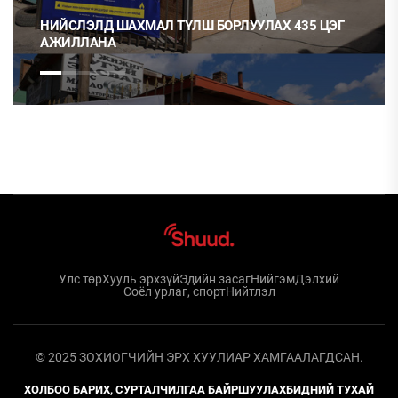
НИЙСЛЭЛД ШАХМАЛ ТҮЛШ БОРЛУУЛАХ 435 ЦЭГ
АЖИЛЛАНА
Улс төр
Хууль эрхзүй
Эдийн засаг
Нийгэм
Дэлхий
Соёл урлаг, спорт
Нийтлэл
© 2025 ЗОХИОГЧИЙН ЭРХ ХУУЛИАР ХАМГААЛАГДСАН.
ХОЛБОО БАРИХ, СУРТАЛЧИЛГАА БАЙРШУУЛАХ
БИДНИЙ ТУХАЙ