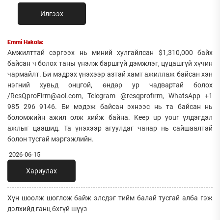
Илгээх
Emmi Hakola:
Амжилттай сэргээх нь миний хулгайлсан $1,310,000 байх
байсан ч болох таны үнэлж баршгүй дэмжлэг, цуцашгүй хүчин
чармайлт. Би мэдрэх үнэхээр азтай хамт ажиллаж байсан хэн
нэгний хувьд онцгой, өндөр ур чадвартай болох
/ResQproFirm@aol.com, Telegram @resqprofirm, WhatsApp +1
985 296 9146. Би мэдэж байсан эхнээс нь та байсан нь
боломжийн ажил олж хийж байна. Keep up your үлдэгдэл
ажлыг цаашид. Та үнэхээр агуулдаг чанар нь сайшаалтай
болон тусгай мэргэжлийн.
2026-06-15
Хариулах
Хүн шоолж шоглож байж элсдэг тийм балай тусгай алба гэж
дэлхийд ганц бхгүй шүүз