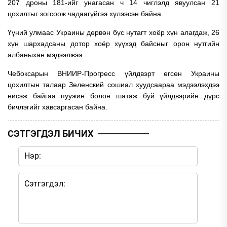
207 дроны 181-ийг унагасан ч 14 чиглэлд явуулсан 21
цохилтыг зогсоож чадаагүйгээ хүлээсэн байна.
Үүний улмаас Украины дөрвөн бүс нутагт хоёр хүн алагдаж, 26
хүн шархадсаны дотор хоёр хүүхэд байсныг орон нутгийн
албаныхан мэдээлжээ.
Чебоксарын ВНИИР-Прогресс үйлдвэрт өгсөн Украины
цохилтын талаар Зеленский сошиал хуудсаараа мэдээлэхдээ
нисэж байгаа пуужин болон шатаж буй үйлдвэрийн дүрс
бичлэгийг хавсаргасан байна.
СЭТГЭГДЭЛ БИЧИХ