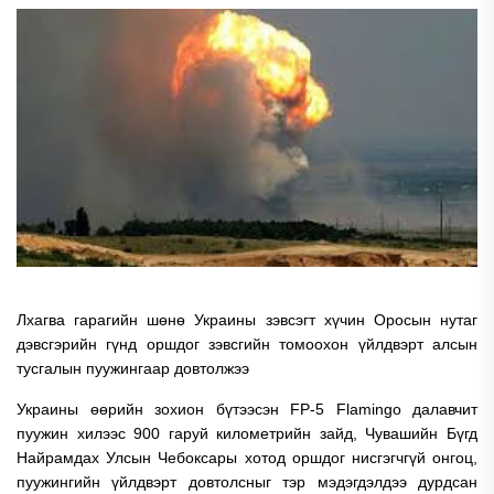
Лхагва гарагийн шөнө Украины зэвсэгт хүчин Оросын нутаг
дэвсгэрийн гүнд оршдог зэвсгийн томоохон үйлдвэрт алсын
тусгалын пуужингаар довтолжээ
Украины өөрийн зохион бүтээсэн FP-5 Flamingo далавчит
пуужин хилээс 900 гаруй километрийн зайд, Чувашийн Бүгд
Найрамдах Улсын Чебоксары хотод оршдог нисгэгчгүй онгоц,
пуужингийн үйлдвэрт довтолсныг тэр мэдэгдэлдээ дурдсан