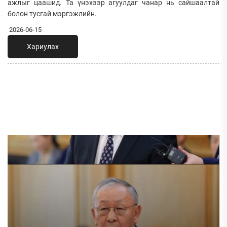
ажлыг цаашид. Та үнэхээр агуулдаг чанар нь сайшаалтай
болон тусгай мэргэжлийн.
2026-06-15
Хариулах