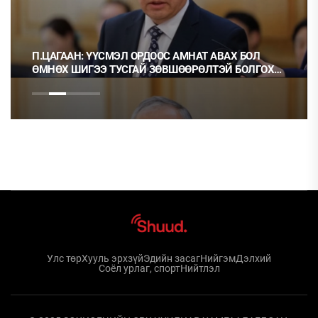
П.ЦАГААН: ҮҮСМЭЛ ОРДООС АМНАТ АВАХ БОЛ
ӨМНӨХ ШИГЭЭ ТУСГАЙ ЗӨВШӨӨРӨЛТЭЙ БОЛГОХ
ХЭРЭГТЭЙ
Улс төр
Хууль эрхзүй
Эдийн засаг
Нийгэм
Дэлхий
Соёл урлаг, спорт
Нийтлэл