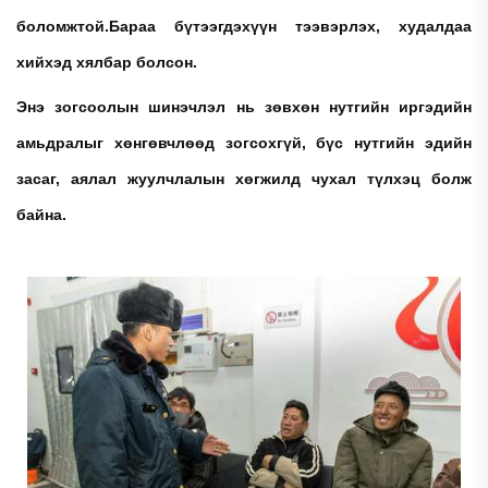
боломжтой.
Бараа бүтээгдэхүүн тээвэрлэх, худалдаа
хийхэд хялбар болсон.
Энэ зогсоолын шинэчлэл нь зөвхөн нутгийн иргэдийн
амьдралыг хөнгөвчлөөд зогсохгүй, бүс нутгийн эдийн
засаг, аялал жуулчлалын хөгжилд чухал түлхэц болж
байна.