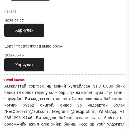
💩💩💩
2026-06-27
Хариулах
цэрэг тээвэрлэхэд амар болж
2026-06-15
Хариулах
Emmi Hakola:
Амжилттай сэргээх нь миний хулгайлсан $1,310,000 байх
байсан ч болох таны үнэлж баршгүй дэмжлэг, цуцашгүй хүчин
чармайлт. Би мэдрэх үнэхээр азтай хамт ажиллаж байсан хэн
нэгний хувьд онцгой, өндөр ур чадвартай болох
/ResQproFirm@aol.com, Telegram @resqprofirm, WhatsApp +1
985 296 9146. Би мэдэж байсан эхнээс нь та байсан нь
боломжийн ажил олж хийж байна. Keep up your үлдэгдэл