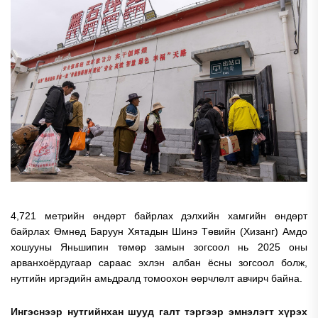
4,721 метрийн өндөрт байрлах дэлхийн хамгийн өндөрт
байрлах Өмнөд Баруун Хятадын Шинэ Төвийн (Xизанг) Амдо
хошууны Яньшипин төмөр замын зогсоол нь 2025 оны
арванхоёрдугаар сараас эхлэн албан ёсны зогсоол болж,
нутгийн иргэдийн амьдралд томоохон өөрчлөлт авчирч байна.
Ингэснээр нутгийнхан шууд галт тэргээр эмнэлэгт хүрэх