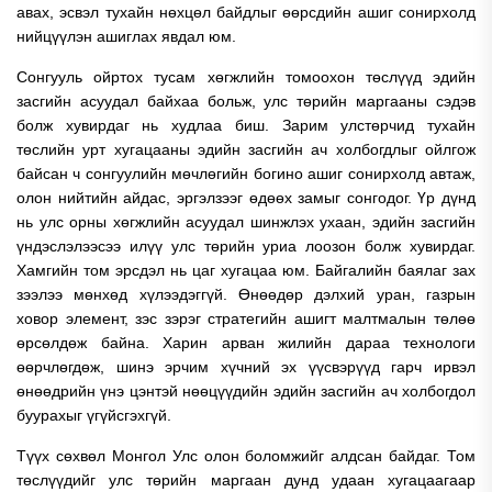
авах, эсвэл тухайн нөхцөл байдлыг өөрсдийн ашиг сонирхолд
нийцүүлэн ашиглах явдал юм.
Сонгууль ойртох тусам хөгжлийн томоохон төслүүд эдийн
засгийн асуудал байхаа больж, улс төрийн маргааны сэдэв
болж хувирдаг нь худлаа биш. Зарим улстөрчид тухайн
төслийн урт хугацааны эдийн засгийн ач холбогдлыг ойлгож
байсан ч сонгуулийн мөчлөгийн богино ашиг сонирхолд автаж,
олон нийтийн айдас, эргэлзээг өдөөх замыг сонгодог. Үр дүнд
нь улс орны хөгжлийн асуудал шинжлэх ухаан, эдийн засгийн
үндэслэлээсээ илүү улс төрийн уриа лоозон болж хувирдаг.
Хамгийн том эрсдэл нь цаг хугацаа юм. Байгалийн баялаг зах
зээлээ мөнхөд хүлээдэггүй. Өнөөдөр дэлхий уран, газрын
ховор элемент, зэс зэрэг стратегийн ашигт малтмалын төлөө
өрсөлдөж байна. Харин арван жилийн дараа технологи
өөрчлөгдөж, шинэ эрчим хүчний эх үүсвэрүүд гарч ирвэл
өнөөдрийн үнэ цэнтэй нөөцүүдийн эдийн засгийн ач холбогдол
буурахыг үгүйсгэхгүй.
Түүх сөхвөл Монгол Улс олон боломжийг алдсан байдаг. Том
төслүүдийг улс төрийн маргаан дунд удаан хугацаагаар