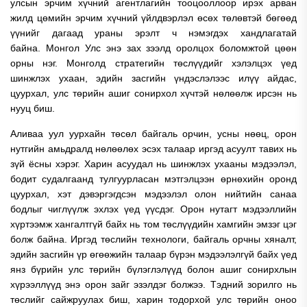
улсын эрчим хүчний агентлагийн тооцооллоор ирэх арван
жилд цөмийн эрчим хүчний үйлдвэрлэл өсөх төлөвтэй бөгөөд
үүнийг дагаад ураны эрэлт ч нэмэгдэх хандлагатай
байна.
Монгол Улс энэ зах зээлд оролцох боломжтой цөөн
орны нэг. Монголд стратегийн төслүүдийг хэлэлцэх үед
шинжлэх ухаан, эдийн засгийн үндэслэлээс илүү айдас,
цуурхал, улс төрийн ашиг сонирхол хүчтэй нөлөөлж ирсэн нь
нууц биш.
Аливаа уул уурхайн төсөл байгаль орчин, усны нөөц, орон
нутгийн амьдралд нөлөөлөх эсэх талаар иргэд асуулт тавих нь
зүй ёсны хэрэг. Харин асуудал нь шинжлэх ухааны мэдээлэл,
бодит судалгаанд тулгуурласан мэтгэлцээн өрнөхийн оронд
цуурхал, хэт дэвэргэгдсэн мэдээлэл олон нийтийн санаа
бодлыг чиглүүлж эхлэх үед үүсдэг.
Орон нутагт мэдээллийн
хүртээмж хангалтгүй байх нь том төслүүдийн хамгийн эмзэг цэг
болж байна. Иргэд төслийн технологи, байгаль орчны хяналт,
эдийн засгийн үр өгөөжийн талаар бүрэн мэдээлэлгүй байх үед
янз бүрийн улс төрийн бүлэглэлүүд болон ашиг сонирхлын
хүрээллүүд энэ орон зайг эзэлдэг болжээ. Тэдний зорилго нь
төслийг сайжруулах биш, харин тодорхой улс төрийн оноо