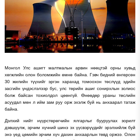
Монгол Улс ашигт малтмалын арвин нөөцтэй орны хувьд
хөгжлийн олон боломжийн өмнө байна. Гэвч бидний өнгөрсөн
30 жилийн түүхийг эргэн харахад томоохон төслүүд эдийн
засгийн үндэслэлээр бус, улс төрийн ашиг сонирхлын золиос
болж байсан тохиолдол цөөнгүй. Өнөөдөр ураны төслийн
асуудал мөн л ийм зам руу орж эхэлж буй нь анхаарал татаж
байна.
Дэлхий нийт нүүрстөрөгчийн ялгарлыг бууруулах зорилт
дэвшүүлж, эрчим хүчний шинэ эх үүсвэрүүдийг эрэлхийлж буй
энэ үед цөмийн эрчим хүч дахин анхаарлын төвд оржээ. Олон