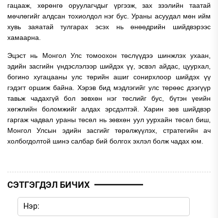
гацааж, хөрөнгө оруулагчдыг үргээж, зах зээлийн таатай
мөчлөгийг алдсан тохиолдол нэг бус. Ураны асуудал мөн ийм
хувь заяатай тулгарах эсэх нь өнөөдрийн шийдвэрээс
хамаарна.
Эцэст нь Монгол Улс томоохон төслүүдээ шинжлэх ухаан,
эдийн засгийн үндэслэлээр шийдэх үү, эсвэл айдас, цуурхал,
богино хугацааны улс төрийн ашиг сонирхлоор шийдэх үү
гэдэгт оршиж байна. Хэрэв бид мэдлэгийг улс төрөөс дээгүүр
тавьж чадахгүй бол зөвхөн нэг төслийг бус, бүтэн үеийн
хөгжлийн боломжийг алдах эрсдэлтэй. Харин зөв шийдвэр
гаргаж чадвал ураны төсөл нь зөвхөн уул уурхайн төсөл биш,
Монгол Улсын эдийн засгийг төрөлжүүлэх, стратегийн ач
холбогдолтой шинэ салбар бий болгох эхлэл болж чадах юм.
СЭТГЭГДЭЛ БИЧИХ