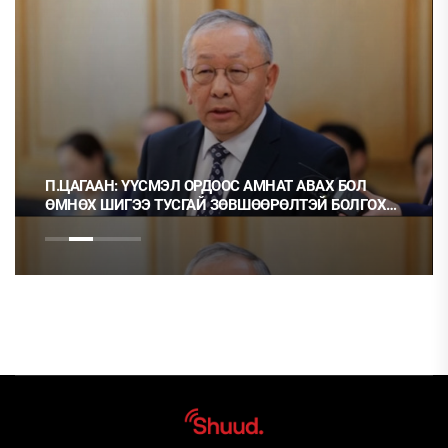
П.ЦАГААН: ҮҮСМЭЛ ОРДООС АМНАТ АВАХ БОЛ
ӨМНӨХ ШИГЭЭ ТУСГАЙ ЗӨВШӨӨРӨЛТЭЙ БОЛГОХ
ХЭРЭГТЭЙ