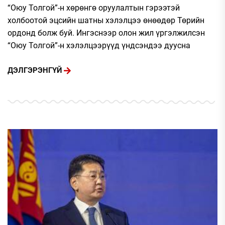
“Оюу Толгой”-н хөрөнгө оруулалтын гэрээтэй
холбоотой эцсийн шатны хэлэлцээ өнөөдөр Төрийн
ордонд болж буй. Ингэснээр олон жил үргэлжилсэн
“Оюу Толгой”-н хэлэлцээрүүд үндсэндээ дуусна
ДЭЛГЭРЭНГҮЙ