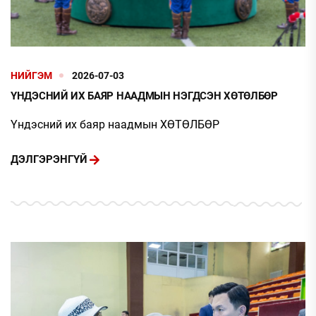
НИЙГЭМ
2026-07-03
ҮНДЭСНИЙ ИХ БАЯР НААДМЫН НЭГДСЭН ХӨТӨЛБӨР
Үндэсний их баяр наадмын ХӨТӨЛБӨР
ДЭЛГЭРЭНГҮЙ