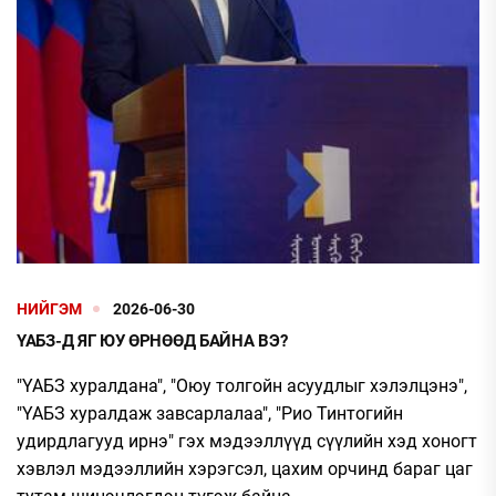
НИЙГЭМ
2026-06-30
ҮАБЗ-Д ЯГ ЮУ ӨРНӨӨД БАЙНА ВЭ?
"ҮАБЗ хуралдана", "Оюу толгойн асуудлыг хэлэлцэнэ",
"ҮАБЗ хуралдаж завсарлалаа", "Рио Тинтогийн
удирдлагууд ирнэ" гэх мэдээллүүд сүүлийн хэд хоногт
хэвлэл мэдээллийн хэрэгсэл, цахим орчинд бараг цаг