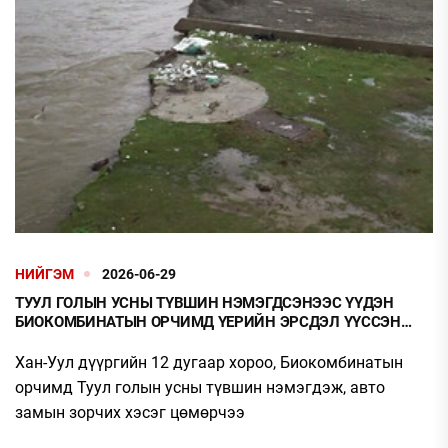
НИЙГЭМ
2026-06-29
ТУУЛ ГОЛЫН УСНЫ ТҮВШИН НЭМЭГДСЭНЭЭС ҮҮДЭН
БИОКОМБИНАТЫН ОРЧИМД ҮЕРИЙН ЭРСДЭЛ ҮҮССЭН
БАЙНА
Хан-Уул дүүргийн 12 дугаар хороо, Биокомбинатын
орчимд Туул голын усны түвшин нэмэгдэж, авто
замын зорчих хэсэг цөмөрчээ