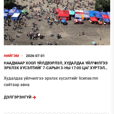
НИЙГЭМ
2026-07-01
НААДМААР ХООЛ ҮЙЛДВЭРЛЭЛ, ХУДАЛДАА ҮЙЛЧИЛГЭЭ
ЭРХЛЭХ ХҮСЭЛТИЙГ 7-САРЫН 3-НЫ 17:00 ЦАГ ХҮРТЭЛ
ХҮЛЭЭН АВНА
Худалдаа үйлчилгээ эрхлэх хүсэлтийг license.mn
сайтаар авна
ДЭЛГЭРЭНГҮЙ