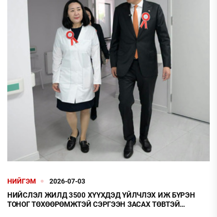
НИЙГЭМ
2026-07-03
НИЙСЛЭЛ ЖИЛД 3500 ХҮҮХДЭД ҮЙЛЧЛЭХ ИЖ БҮРЭН
ТОНОГ ТӨХӨӨРӨМЖТЭЙ СЭРГЭЭН ЗАСАХ ТӨВТЭЙ
БОЛЛОО