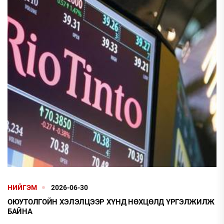
НИЙГЭМ
2026-06-30
ОЮУТОЛГОЙН ХЭЛЭЛЦЭЭР ХҮНД НӨХЦӨЛД ҮРГЭЛЖИЛЖ
БАЙНА