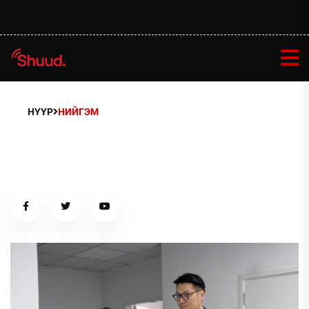
НҮҮР
НИЙГЭМ