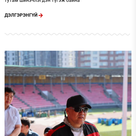
тутам шинэчлэгдэн түгэж байна
ДЭЛГЭРЭНГҮЙ