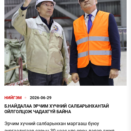
НИЙГЭМ
2026-06-29
Б.НАЙДАЛАА ЭРЧИМ ХҮЧНИЙ САЛБАРЫНХАНТАЙ
ОЙЛГОЛЦОЖ ЧАДАХГҮЙ БАЙНА
Эрчим хүчний салбарынхан маргааш буюу
зургаадугаар сарын 30-наас улс орон даяар ажил