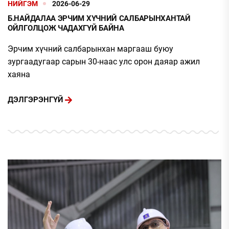
НИЙГЭМ
2026-06-29
Б.НАЙДАЛАА ЭРЧИМ ХҮЧНИЙ САЛБАРЫНХАНТАЙ
ОЙЛГОЛЦОЖ ЧАДАХГҮЙ БАЙНА
Эрчим хүчний салбарынхан маргааш буюу
зургаадугаар сарын 30-наас улс орон даяар ажил
хаяна
ДЭЛГЭРЭНГҮЙ