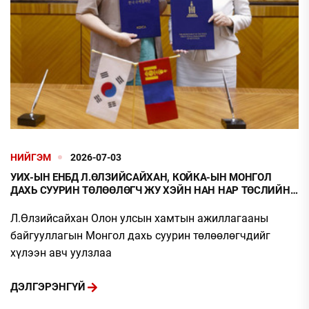
НИЙГЭМ
2026-07-03
УИХ-ЫН ЕНБД Л.ӨЛЗИЙСАЙХАН, КОЙКА-ЫН МОНГОЛ
ДАХЬ СУУРИН ТӨЛӨӨЛӨГЧ ЖУ ХЭЙН НАН НАР ТӨСЛИЙН
ХЭЛЭЛЦЭЭРИЙН ПРОТОКОЛД ГАРЫН ҮСЭГ ЗУРЛАА
Л.Өлзийсайхан Олон улсын хамтын ажиллагааны
байгууллагын Монгол дахь суурин төлөөлөгчдийг
хүлээн авч уулзлаа
ДЭЛГЭРЭНГҮЙ