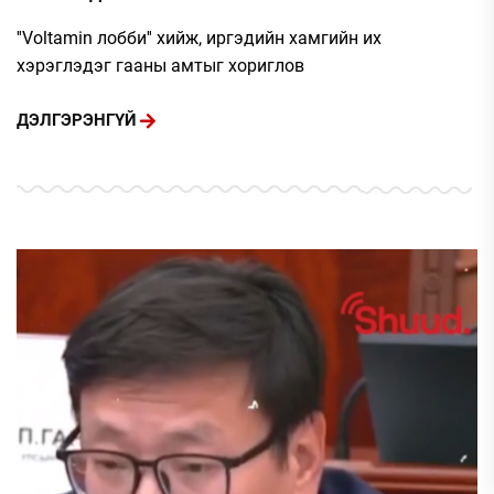
''Voltamin лобби'' хийж, иргэдийн хамгийн их
хэрэглэдэг гааны амтыг хориглов
ДЭЛГЭРЭНГҮЙ