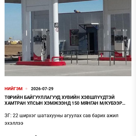
НИЙГЭМ
2026-07-29
ТӨРИЙН БАЙГУУЛЛАГУУД ХУВИЙН ХЭВШЛҮҮДТЭЙ
ХАМТРАН УЛСЫН ХЭМЖЭЭНД 150 МЯНГАН М/КУБЭЭР
ШАТАХУУН ХАДГАЛАХ САВНЫ ХҮЧИН ЧАДЛЫГ
НЭМЭГДҮҮЛНЭ
ЗГ: 22 ширхэг шатахууны агуулах сав барих ажил
эхэллээ