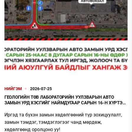
НИЙГЭМ
2026-07-25
ГЕОЛОГИЙН ТӨВ ЛАБОРАТОРИЙН УУЛЗВАРЫН АВТО
ЗАМЫН УРД ХЭСГИЙГ НАЙМДУГААР САРЫН 16-Н ХҮРТЭЛ
ХЭСЭГЧЛЭН ХААНА
Иргэд та бүхэн замын хөдөлгөөний түр зохицуулалт,
замын тэмдэг, тэмдэглэгээг чанд мөрдөж,
хөдөлгөөнд оролцоно уу!