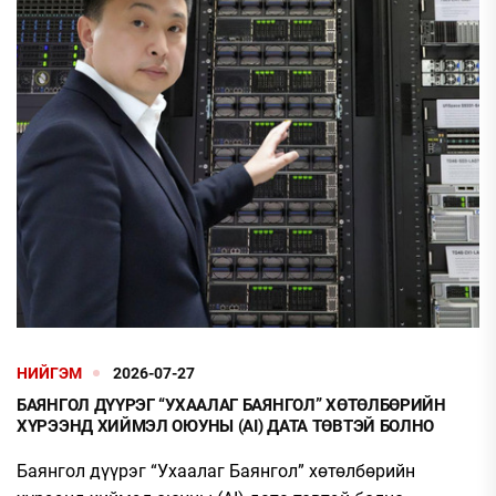
НИЙГЭМ
2026-07-27
БАЯНГОЛ ДҮҮРЭГ “УХААЛАГ БАЯНГОЛ” ХӨТӨЛБӨРИЙН
ХҮРЭЭНД ХИЙМЭЛ ОЮУНЫ (AI) ДАТА ТӨВТЭЙ БОЛНО
Баянгол дүүрэг “Ухаалаг Баянгол” хөтөлбөрийн