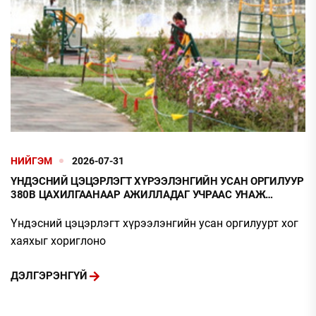
НИЙГЭМ
2026-07-31
ҮНДЭСНИЙ ЦЭЦЭРЛЭГТ ХҮРЭЭЛЭНГИЙН УСАН ОРГИЛУУР
380В ЦАХИЛГААНААР АЖИЛЛАДАГ УЧРААС УНАЖ
ГЭМТЭХЭЭС БОЛГООМЖЛОХЫГ АНХААРУУЛАВ
Үндэсний цэцэрлэгт хүрээлэнгийн усан оргилуурт хог
хаяхыг хориглоно
ДЭЛГЭРЭНГҮЙ