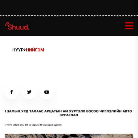
НҮҮР
НИЙГЭМ