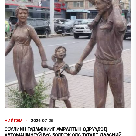
НИЙГЭМ
2026-07-25
СӨҮЛИЙН ГУДАМЖИЙГ АМРАЛТЫН ӨДРҮҮДЭД
АВТОМАШИНГҮЙ БҮС БОЛГОЖ ОЛС ТАТАЛТ, ДЭЭСНИЙ