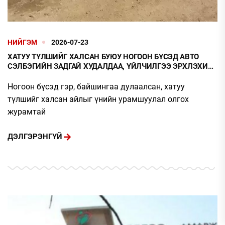
НИЙГЭМ
2026-07-23
ХАТУУ ТҮЛШИЙГ ХАЛСАН БУЮУ НОГООН БҮСЭД АВТО
СЭЛБЭГИЙН ЗАДГАЙ ХУДАЛДАА, ҮЙЛЧИЛГЭЭ ЭРХЛЭХИЙГ
ХОРИГЛОЖЭЭ
Ногоон бүсэд гэр, байшингаа дулаалсан, хатуу
түлшийг халсан айлыг үнийн урамшуулал олгох
журамтай
ДЭЛГЭРЭНГҮЙ