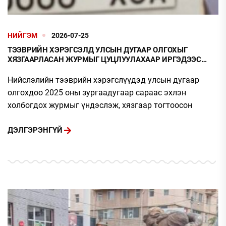
НИЙГЭМ
2026-07-25
ТЭЭВРИЙН ХЭРЭГСЭЛД УЛСЫН ДУГААР ОЛГОХЫГ
ХЯЗГААРЛАСАН ЖУРМЫГ ЦУЦЛУУЛАХААР ИРГЭДЭЭС
ЦАХИМ ГАРЫН ҮСЭГ ЦУГЛУУЛЖ ЭХЭЛЖЭЭ
Нийслэлийн тээврийн хэрэгслүүдэд улсын дугаар
олгохдоо 2025 оны зургаадугаар сараас эхлэн
холбогдох журмыг үндэслэж, хязгаар тогтоосон
ДЭЛГЭРЭНГҮЙ