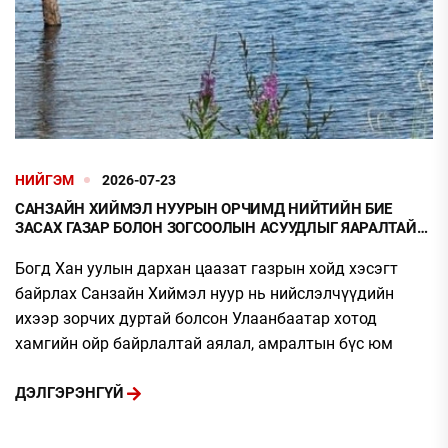
НИЙГЭМ
2026-07-23
САНЗАЙН ХИЙМЭЛ НУУРЫН ОРЧИМД НИЙТИЙН БИЕ
ЗАСАХ ГАЗАР БОЛОН ЗОГСООЛЫН АСУУДЛЫГ ЯАРАЛТАЙ
ШИЙДВЭРЛЭХ ШААРДЛАГА ҮҮСЭЭД БАЙНА
Богд Хан уулын дархан цаазат газрын хойд хэсэгт
байрлах Санзайн Хиймэл нуур нь нийслэлчүүдийн
ихээр зорчих дуртай болсон Улаанбаатар хотод
хамгийн ойр байрлалтай аялал, амралтын бүс юм
ДЭЛГЭРЭНГҮЙ