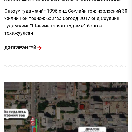
ТЭМЦЭЭН ЗОХИОН БАЙГУУЛАХААР БОЛЛОО
Энэхүү гудамжийг 1996 онд Сөүлийн гэж нэрлэсний 30
жилийн ой тохиож байгаа бөгөөд 2017 онд Сөүлийн
гудамжийг “Шөнийн гэрэлт гудамж” болгон
тохижуулсан
ДЭЛГЭРЭНГҮЙ