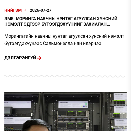
НИЙГЭМ
2026-07-27
ЭМЯ: МОРИНГА НАВЧНЫ НУНТАГ АГУУЛСАН ХҮНСНИЙ
НЭМЭЛТ ЭДГЭЭР БҮТЭЭГДЭХҮҮНИЙГ ЗАХИАЛАН
АВАХГҮЙ БАЙХЫГ АНХААРУУЛЪЯ
Морингагийн навчны нунтаг агуулсан хүнсний нэмэлт
бүтээгдэхүүнээс Сальмонелла нян илэрчээ
ДЭЛГЭРЭНГҮЙ