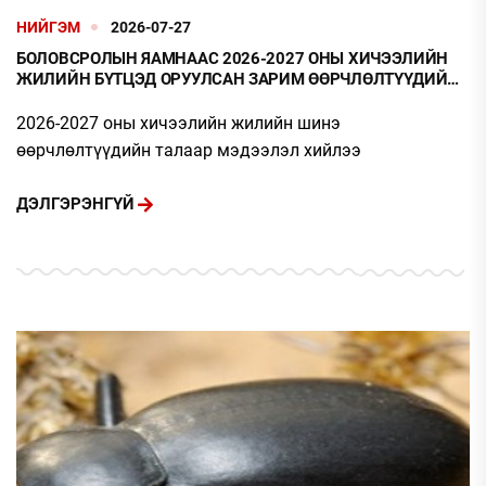
НИЙГЭМ
2026-07-27
БОЛОВСРОЛЫН ЯАМНААС 2026-2027 ОНЫ ХИЧЭЭЛИЙН
ЖИЛИЙН БҮТЦЭД ОРУУЛСАН ЗАРИМ ӨӨРЧЛӨЛТҮҮДИЙН
ТАЛААР МЭДЭЭЛЭЛ ХИЙЛЭЭ
2026-2027 оны хичээлийн жилийн шинэ
өөрчлөлтүүдийн талаар мэдээлэл хийлээ
ДЭЛГЭРЭНГҮЙ