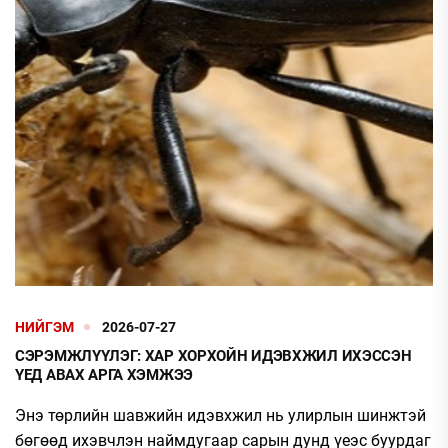
НИЙГЭМ
2026-07-27
СЭРЭМЖЛҮҮЛЭГ: ХАР ХОРХОЙН ИДЭВХЖИЛ ИХЭССЭН
ҮЕД АВАХ АРГА ХЭМЖЭЭ
Энэ төрлийн шавжийн идэвхжил нь улирлын шинжтэй
бөгөөд ихэвчлэн наймдугаар сарын дунд үеэс буурдаг