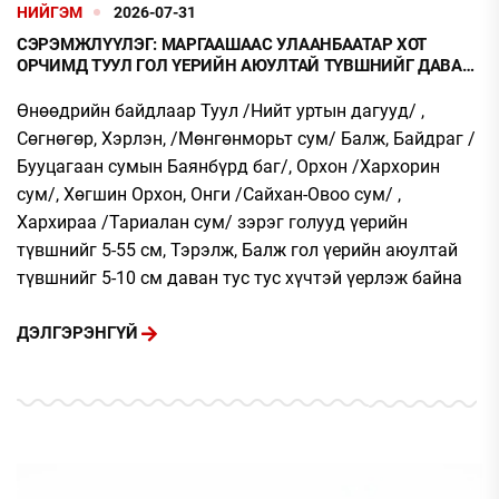
НИЙГЭМ
2026-07-31
СЭРЭМЖЛҮҮЛЭГ: МАРГААШААС УЛААНБААТАР ХОТ
ОРЧИМД ТУУЛ ГОЛ ҮЕРИЙН АЮУЛТАЙ ТҮВШНИЙГ ДАВАН
ҮЕРЛЭХ ТӨЛӨВТЭЙ БАЙНА
Өнөөдрийн байдлаар Туул /Нийт уртын дагууд/ ,
Сөгнөгөр, Хэрлэн, /Мөнгөнморьт сум/ Балж, Байдраг /
Бууцагаан сумын Баянбүрд баг/, Орхон /Хархорин
сум/, Хөгшин Орхон, Онги /Сайхан-Овоо сум/ ,
Хархираа /Тариалан сум/ зэрэг голууд үерийн
түвшнийг 5-55 см, Тэрэлж, Балж гол үерийн аюултай
түвшнийг 5-10 см даван тус тус хүчтэй үерлэж байна
ДЭЛГЭРЭНГҮЙ