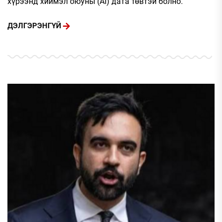
хүрээнд хиймэл оюуны (AI) дата төвтэй болно.
ДЭЛГЭРЭНГҮЙ