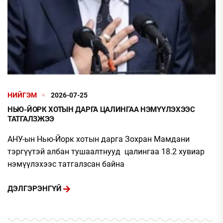
НИЙГЭМ
2026-07-25
НЬЮ-ЙОРК ХОТЫН ДАРГА ЦАЛИНГАА НЭМҮҮЛЭХЭЭС
ТАТГАЛЗЖЭЭ
АНУ-ын Нью-Йорк хотын дарга Зохран Мамдани
тэргүүтэй албан тушаалтнууд цалингаа 18.2 хувиар
нэмүүлэхээс татгалзсан байна
ДЭЛГЭРЭНГҮЙ