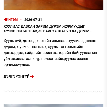
НИЙГЭМ
2026-07-31
ХУУЛИАС ДАВСАН ЗАРИМ ДҮРЭМ ЖУРМУУДЫГ
ХҮЧИНГҮЙ БОЛГОЖ,30 БАЙГУУЛЛАГЫН 83 ДҮРЭМ
ЖУРМЫГ ЦЭГЦЭЛЖЭЭ
Хууль зүй, дотоод хэргийн яамнаас хуулиас давсан
дүрэм, журмыг цэгцлэх, хууль тогтоомжийн
давхардал, хийдлийг арилгах, төрийн байгууллагын
үйл ажиллагааны үр нөлөөг сайжруулах ажлыг
эрчимжүүллээ
ДЭЛГЭРЭНГҮЙ