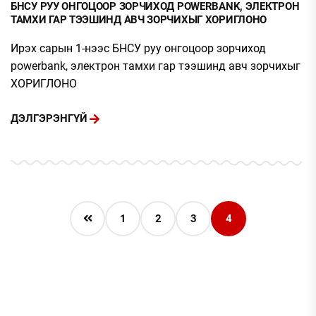
БНСУ РУУ ОНГОЦООР ЗОРЧИХОД POWERBANK, ЭЛЕКТРОН
ТАМХИ ГАР ТЭЭШИНД АВЧ ЗОРЧИХЫГ ХОРИГЛОНО
Ирэх сарын 1-нээс БНСУ руу онгоцоор зорчиход
powerbank, электрон тамхи гар тээшинд авч зорчихыг
ХОРИГЛОНО
ДЭЛГЭРЭНГҮЙ
1
2
3
4