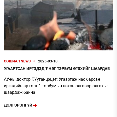
СОШИАЛ NEWS
2025-03-10
УГААРТСАН ИРГЭДЭД ₮ НЭГ ТЭРБУМ ӨГӨХИЙГ ШААРДАВ
АУ-ны доктор Г.Ууганцэцэг: Угаартаж нас барсан
иргэдийн ар гэрт 1 тэрбумын нөхөн олговор олгохыг
шаардаж байна
ДЭЛГЭРЭНГҮЙ