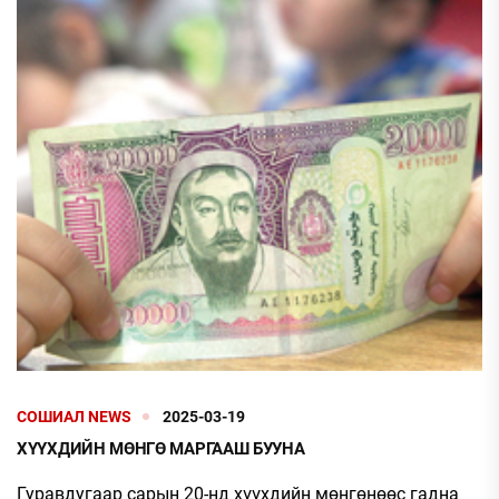
СОШИАЛ NEWS
2025-03-19
ХҮҮХДИЙН МӨНГӨ МАРГААШ БУУНА
Гуравдугаар сарын 20-нд хүүхдийн мөнгөнөөс гадна