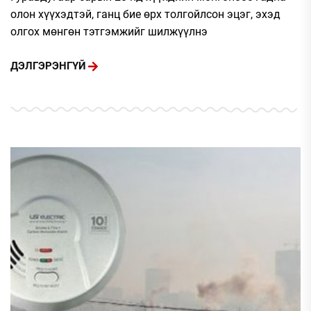
олон хүүхэдтэй, ганц бие өрх толгойлсон эцэг, эхэд
олгох мөнгөн тэтгэмжийг шилжүүлнэ
ДЭЛГЭРЭНГҮЙ