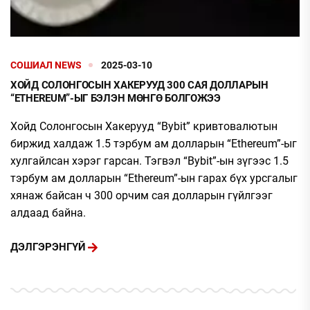
СОШИАЛ NEWS
2025-03-10
ХОЙД СОЛОНГОСЫН ХАКЕРУУД 300 САЯ ДОЛЛАРЫН
“ETHEREUM”-ЫГ БЭЛЭН МӨНГӨ БОЛГОЖЭЭ
Хойд Солонгосын Хакерууд “Bybit” кривтовалютын
биржид халдаж 1.5 тэрбум ам долларын “Ethereum”-ыг
хулгайлсан хэрэг гарсан. Тэгвэл “Bybit”-ын зүгээс 1.5
тэрбум ам долларын “Ethereum”-ын гарах бүх урсгалыг
хянаж байсан ч 300 орчим сая долларын гүйлгээг
алдаад байна.
ДЭЛГЭРЭНГҮЙ