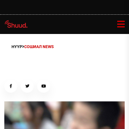
НҮҮР
СОШИАЛ NEWS