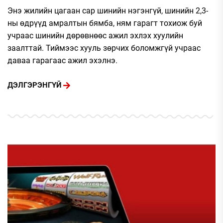
Энэ жилийн цагаан сар шинийн нэгэнгүй, шинийн 2,3-
ны өдрүүд амралтын бямба, ням гарагт тохиож буй
учраас шинийн дөрөвнөөс ажил эхлэх хуулийн
заалттай. Тиймээс хууль зөрчих боломжгүй учраас
даваа гарагаас ажил эхэлнэ.
ДЭЛГЭРЭНГҮЙ