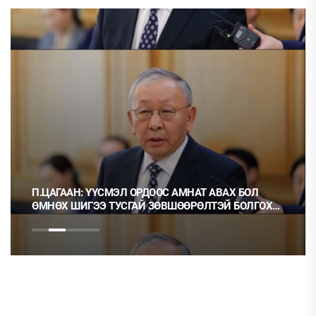
АТ АВАХ БОЛ
Ц.МОНГОЛ: НЭГ ГЭРЭЭГ ГЭМТ ХЭРЭГ 
РӨЛТЭЙ БОЛГОХ
НЬ ОРХИХ НЬ ШУДАРГА ЁС УУ?