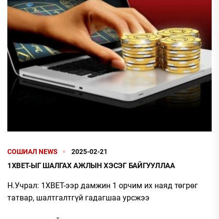
СОШИАЛ NEWS
2025-02-21
1XBET-ЫГ ШАЛГАХ АЖЛЫН ХЭСЭГ БАЙГУУЛЛАА
Н.Учрал: 1XBET-ээр дамжин 1 орчим их наяд төгрөг
татвар, шалтгалтгүй гадагшаа урсжээ