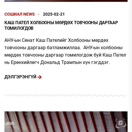
СОШИАЛ NEWS
2025-02-21
КАШ ПАТЕЛ ХОЛБООНЫ МӨРДӨХ ТОВЧООНЫ ДАРГААР
ТОМИЛОГДОВ
АНУ-ын Сенат Каш Пателийг Холбооны мөрдөх
товчооны даргаар батламжиллаа. АНУ-ын холбооны
мөрдөх товчооны даргаар томилогдож буй Каш Пател
нь Ерөнхийлөгч Дональд Трампын хүн гэгддэг.
ДЭЛГЭРЭНГҮЙ