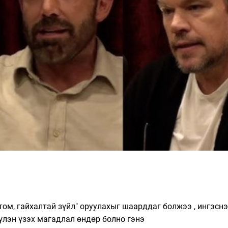
АЛДАРТ BOYZONE
П.ЦАГААН: ҮҮСМЭЛ
ХАМТЛАГИЙН ГИШҮҮН RONAN
АМНАТ АВАХ БОЛ 
KEATING АНХ УДАА МОНГОЛД
ШИГЭЭ ТУСГАЙ
ДУУЛНА
ЗӨВШӨӨРӨЛТЭЙ БО
ХЭРЭГТЭЙ
 том, гайхалтай зүйл" оруулахыг шаарддаг болжээ , ингэсн
үлэн үзэх магадлал өндөр болно гэнэ