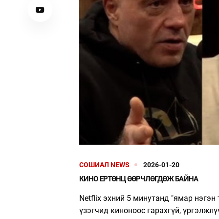
ТӨЛӨӨЛӨГЧИЙН ГАЗАРТ
ОРЛОГО ШИЛЖҮҮЛСЭН БОЛ 20
ХУВИАР ТАТВАР СУУТГАНА
СОШИАЛ NEWS
2026-01-20
КИНО ЕРТӨНЦ ӨӨРЧЛӨГДӨЖ БАЙНА
Netflix эхний 5 минутанд "ямар нэгэн
үзэгчид киноноос гарахгүй, үргэлжлү