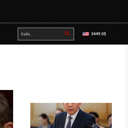
3449.0
$