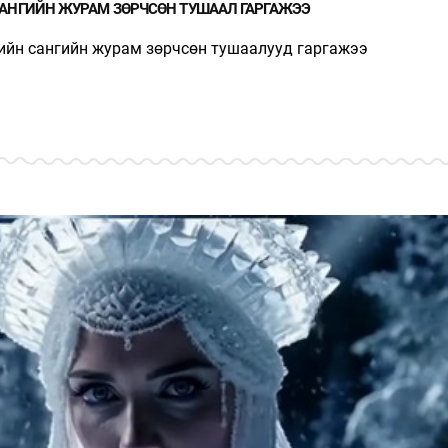
АНГИЙН ЖУРАМ ЗӨРЧСӨН ТУШААЛ ГАРГАЖЭЭ
ийн сангийн журам зөрчсөн тушаалууд гаргажээ