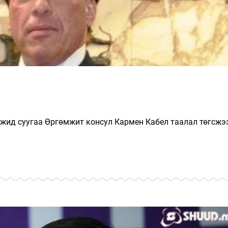
жид суугаа Өргөмжит консул Кармен Кабел таалал төгсжэ