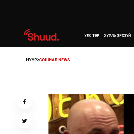
УЛС ТӨР
ХУУЛЬ ЭРХЗҮЙ
НҮҮР
СОШИАЛ NEWS